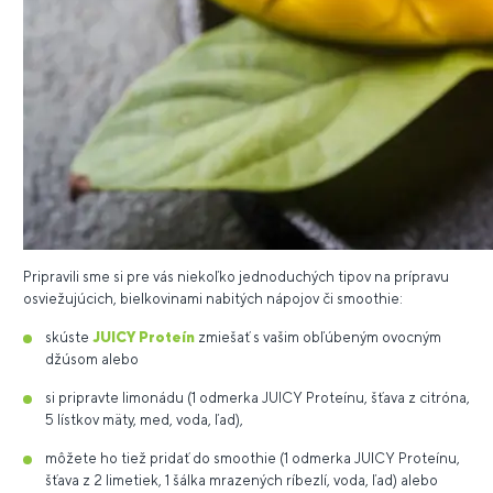
Pripravili sme si pre vás niekoľko jednoduchých tipov na prípravu
osviežujúcich, bielkovinami nabitých nápojov či smoothie:
skúste
JUICY Proteín
zmiešať s vašim obľúbeným ovocným
džúsom alebo
si pripravte limonádu (1 odmerka JUICY Proteínu, šťava z citróna,
5 lístkov mäty, med, voda, ľad),
môžete ho tiež pridať do smoothie (1 odmerka JUICY Proteínu,
šťava z 2 limetiek, 1 šálka mrazených ríbezlí, voda, ľad) alebo