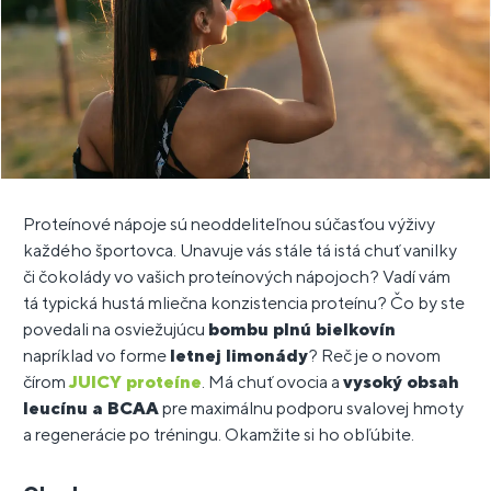
Proteínové nápoje sú neoddeliteľnou súčasťou výživy
každého športovca. Unavuje vás stále tá istá chuť vanilky
či čokolády vo vašich proteínových nápojoch? Vadí vám
tá typická hustá mliečna konzistencia proteínu? Čo by ste
povedali na osviežujúcu
bombu plnú bielkovín
napríklad vo forme
letnej limonády
? Reč je o novom
čírom
JUICY proteíne
. Má chuť ovocia a
vysoký obsah
leucínu a BCAA
pre maximálnu podporu svalovej hmoty
a regenerácie po tréningu. Okamžite si ho obľúbite.