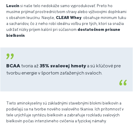
Leucín
si naše telo nedokáže samo vyprodukovať. Preto ho
musíme prijímať prostredníctvom stravy alebo výživovými doplnkami
s obsahom leucínu. Navyše,
CLEAR Whey
obsahuje minimum tuku
a sacharidov, čo z neho robí ideálnu voľbu pre tých, ktorí sa snažia
udržať nízky príjem kalórií pri súčasnom
dostatočnom prísune
bielkovín
.
BCAA
tvoria až
35% svalovej hmoty
a sú kľúčové pre
tvorbu energie v športom zaťažených svaloch.
Tieto aminokyseliny sú základnými stavebnými blokmi bielkovín a
podieľajú sa na tvorbe nového svalového tkaniva. Ich prítomnosť v
tele urýchľuje syntézu bielkovín a zabraňuje rozkladu svalových
bielkovín počas intenzívneho cvičenia a fyzickej námahy.