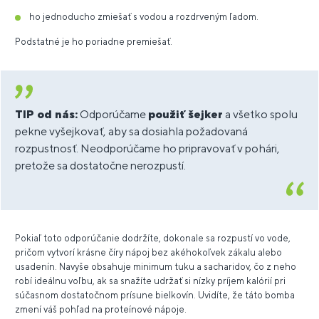
ho jednoducho zmiešať s vodou a rozdrveným ľadom.
Podstatné je ho poriadne premiešať.
TIP od nás:
Odporúčame
použiť šejker
a všetko spolu
pekne vyšejkovať, aby sa dosiahla požadovaná
rozpustnosť. Neodporúčame ho pripravovať v pohári,
pretože sa dostatočne nerozpustí.
Pokiaľ toto odporúčanie dodržíte, dokonale sa rozpustí vo vode,
pričom vytvorí krásne číry nápoj bez akéhokoľvek zákalu alebo
usadenín. Navyše obsahuje minimum tuku a sacharidov, čo z neho
robí ideálnu voľbu, ak sa snažíte udržať si nízky príjem kalórií pri
súčasnom dostatočnom prísune bielkovín. Uvidíte, že táto bomba
zmení váš pohľad na proteínové nápoje.