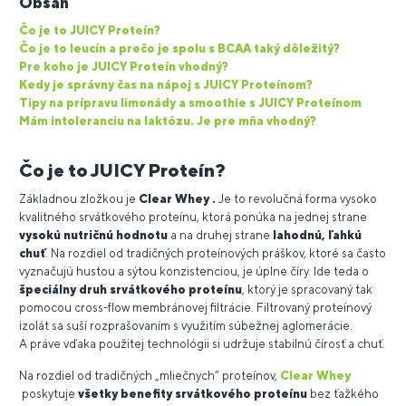
Obsah
Čo je to JUICY Proteín?
Čo je to leucín a prečo je spolu s BCAA taký dôležitý?
Pre koho je JUICY Proteín vhodný?
Kedy je správny čas na nápoj s JUICY Proteínom?
Tipy na prípravu limonády a smoothie s JUICY Proteínom
Mám intoleranciu na laktózu. Je pre mňa vhodný?
Čo je to JUICY Proteín?
Základnou zložkou je
Clear Whey .
Je to revolučná forma vysoko
kvalitného srvátkového proteínu, ktorá ponúka na jednej strane
vysokú nutričnú hodnotu
a na druhej strane
lahodnú, ľahkú
chuť
. Na rozdiel od tradičných proteínových práškov, ktoré sa často
vyznačujú hustou a sýtou konzistenciou, je úplne číry. Ide teda o
špeciálny druh srvátkového proteínu
, ktorý je spracovaný tak
pomocou cross-flow membránovej filtrácie. Filtrovaný proteínový
izolát sa suší rozprašovaním s využitím súbežnej aglomerácie.
A práve vďaka použitej technológii si udržuje stabilnú čírosť a chuť.
Na rozdiel od tradičných „mliečnych“ proteínov,
Clear Whey
poskytuje
všetky benefity srvátkového proteínu
bez ťažkého