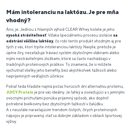
Mám intoleranciu na laktózu. Je pre mňa
vhodný?
Áno, je. Jednou z hlavných výhod CLEAR Whey Isolate je jeho
vysoká stráviteľnosť
. Vďaka špeciálnemu procesu izolácie
sa
odstráni väčšina laktózy
, čo robí tento produkt vhodným aj pre
tých z vás, ktorí trpíte intoleranciou laktózy. Navyše, pretože je
úplne číry, nezaťažuje tráviaci systém zbytočnými vláknami alebo
inými nestráviteľnými zložkami, ktoré sa často nachádzajú v
tradičných proteínových práškov. To znamená, že si môžete
vychutnať všetky jeho benefity, bez akýchkoľvek ťažkostí alebo
nepríjemných vedľajších účinkov.
Pokiaľ teda hľadáte najmä počas horúcich dní alternatívu proteínu,
JUICY Proteín
je pre vás ideálny. Je ľahký a osviežujúci a s jemnými
ovocnými príchuťami ponúka príjemný spôsob, ako doplniť
potrebné bielkoviny bez zbytočných ťažkostí v žalúdku.
A s neustále narastajúcim trendom čistých, čírych proteínových
nápojov je pripravený, stať sa dobrým základom v oblasti športovej
výživy.