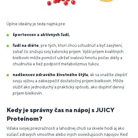
Úplne ideálny je teda najmä pre:
športovcov a aktívnych ľudí,
ľudí na diéte
, pre tých, ktorí chcú schudnúť a byť zasýtení,
zatiaľ čo znižujú svoj kalorický príjem. Vyšší príjem kvalitných
bielkovín môže pomôcť udržať svalovú hmotu počas diéty a
chudnutia a tiež podporiť metabolizmus tukov,
nadšencov zdravého životného štýlu
, ak sa snažíte zlepšiť
svoju výživu a zabezpečiť dostatočný príjem bielkovín. Môže
slúžiť ako jednoduchý a praktický spôsob, ako doplniť denný
príjem bielkovín.
Kedy je správny čas na nápoj s JUICY
Proteínom?
Vďaka svojej priezračnosti a lahodnej chuti sa skvele hodí aj ako
súčasť zdravých smoothie alebo iných osviežujúcich nápojov.
Keď