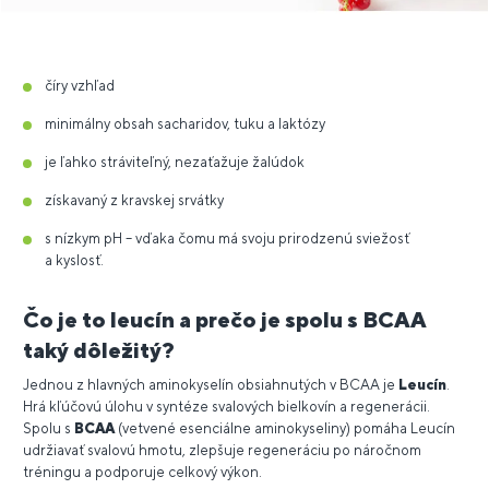
číry vzhľad
minimálny obsah sacharidov, tuku a laktózy
je ľahko stráviteľný, nezaťažuje žalúdok
získavaný z kravskej srvátky
s nízkym pH – vďaka čomu má svoju prirodzenú sviežosť
a kyslosť.
Čo je to leucín a prečo je spolu s BCAA
taký dôležitý?
Jednou z hlavných aminokyselín obsiahnutých v BCAA je
Leucín
.
Hrá kľúčovú úlohu v syntéze svalových bielkovín a regenerácii.
Spolu s
BCAA
(vetvené esenciálne aminokyseliny) pomáha Leucín
udržiavať svalovú hmotu, zlepšuje regeneráciu po náročnom
tréningu a podporuje celkový výkon.