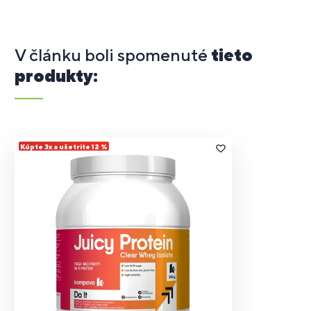
V článku boli spomenuté
tieto
produkty:
Kúpte 3x a ušetrite 12 %