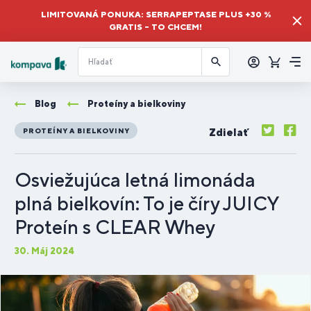
LIMITOVANÁ PONUKA: SERRAPEPTASE PLUS +30 %
GRATIS – TO CHCEM!
Prihlásiť
sa
Košík
Me
Blog
Proteíny a bielkoviny
Zdielať
PROTEÍNY A BIELKOVINY
Osviežujúca letná limonáda
plná bielkovín: To je číry JUICY
Proteín s CLEAR Whey
30. Máj 2024