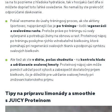
sa na to pozrieme z hľadiska hydratácie, tak v hocijakú časť dňa si
môžete dopriať toto ľahké osvieženie. No nemali by ste prekročiť
odporúčané dávkovanie.
Pokiaľ vezmeme do úvahy tréningový proces, ak ste aktívny
športovec, najsprávnejší čas je
po tréningu
– kvôli r
egenerácii
a svalovému rastu.
Pretože práve po tréningu sú svaly
vyčerpané a potrebujú živiny na obnovu a rast. Proteínový nápoj
po tréningu poskytne rýchlo vstrebateľné bielkoviny, ktoré
pomáhajú pri regenerácii svalových tkanív a podporujú syntézu
svalových bielkovín.
Ale tiež ak ste
v diéte, počas chudnutia
– na
kontrolu hladu
a udržiavanie svalovej hmoty
. Proteínový nápoj vám môže
pomôcť udržať pocit sýtosti a zabezpečiť dostatočný príjem
bielkovín, čo je dôležité pre udržanie svalovej hmoty pri
znižovaní kalorického príjmu.
Tipy na prípravu limonády a smoothie
s JUICY Proteínom