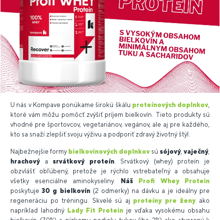
U nás v Kompave ponúkame širokú škálu
proteínových doplnkov
,
ktoré vám môžu pomôcť zvýšiť príjem bielkovín. Tieto produkty sú
vhodné pre športovcov, vegetariánov, vegánov, ale aj pre každého,
kto sa snaží zlepšiť svoju výživu a podporiť zdravý životný štýl.
Najbežnejšie formy
bielkovinových doplnkov
sú
sójový
,
vaječný
,
hrachový
a
srvátkový proteín
. Srvátkový (whey) proteín je
obzvlášť obľúbený, pretože je rýchlo vstrebateľný a obsahuje
všetky esenciálne aminokyseliny.
Náš
Profi Whey Protein
poskytuje
30 g bielkovín
(2 odmerky) na dávku a je ideálny pre
regeneráciu po tréningu. Skvelé sú aj
proteíny pre ženy
ako
napríklad lahodný
Lady Fit Protein
je vďaka vysokému obsahu