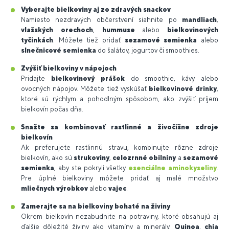
Vyberajte bielkoviny aj zo zdravých snackov
Namiesto nezdravých občerstvení siahnite po
mandliach
,
vlašských orechoch
,
hummuse
alebo
bielkovinových
tyčinkách
. Môžete tiež pridať
sezamové semienka
alebo
slnečnicové semienka
do šalátov, jogurtov či smoothies.
Zvýšiť bielkoviny v nápojoch
Pridajte
bielkovinový prášok
do smoothie, kávy alebo
ovocných nápojov. Môžete tiež vyskúšať
bielkovinové drinky
,
ktoré sú rýchlym a pohodlným spôsobom, ako zvýšiť príjem
bielkovín počas dňa.
Snažte sa kombinovať rastlinné a živočíšne zdroje
bielkovín
Ak preferujete rastlinnú stravu, kombinujte rôzne zdroje
bielkovín, ako sú
strukoviny
,
celozrnné obilniny
a
sezamové
semienka
, aby ste pokryli všetky
esenciálne aminokyseliny
.
Pre úplné bielkoviny môžete pridať aj malé množstvo
mliečnych výrobkov
alebo
vajec
.
Zamerajte sa na bielkoviny bohaté na živiny
Okrem bielkovín nezabudnite na potraviny, ktoré obsahujú aj
ďalšie dôležité živiny ako vitamíny a minerály.
Quinoa
,
chia