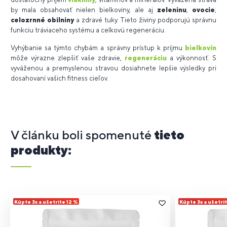
by mala obsahovať nielen bielkoviny, ale aj
zeleninu
,
ovocie
,
celozrnné obilniny
a zdravé tuky. Tieto živiny podporujú správnu
funkciu tráviaceho systému a celkovú regeneráciu.
Vyhýbanie sa týmto chybám a správny prístup k príjmu
bielkovín
môže výrazne zlepšiť vaše zdravie,
regeneráciu
a výkonnosť. S
vyváženou a premyslenou stravou dosiahnete lepšie výsledky pri
dosahovaní vašich fitness cieľov.
V článku boli spomenuté
tieto
produkty:
Kúpte 3x a ušetrite 12 %
Kúpte 3x a ušetri