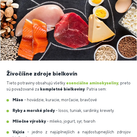
Živočíšne zdroje bielkovín
Tieto potraviny obsahujú všetky
esenciálne aminokyseliny
, preto
sú považované za
kompletné bielkoviny
. Patria sem:
Mäso
– hovädzie, kuracie, morčacie, bravčové
Ryby a morské plody
– losos, tuniak, sardinky, krevety
Mliečne výrobky
– mlieko, jogurt, syr, tvaroh
Vajcia
– jedno z najúplnejších a najdostupnejších zdrojov