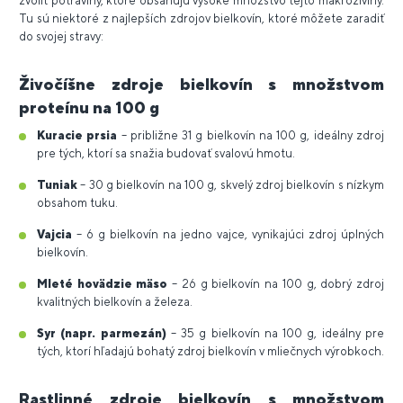
zvoliť potraviny, ktoré obsahujú vysoké množstvo tejto makroživiny.
Tu sú niektoré z najlepších zdrojov bielkovín, ktoré môžete zaradiť
do svojej stravy:
Živočíšne zdroje bielkovín s množstvom
proteínu na 100 g
Kuracie prsia
– približne 31 g bielkovín na 100 g, ideálny zdroj
pre tých, ktorí sa snažia budovať svalovú hmotu.
Tuniak
– 30 g bielkovín na 100 g, skvelý zdroj bielkovín s nízkym
obsahom tuku.
Vajcia
– 6 g bielkovín na jedno vajce, vynikajúci zdroj úplných
bielkovín.
Mleté hovädzie mäso
– 26 g bielkovín na 100 g, dobrý zdroj
kvalitných bielkovín a železa.
Syr (napr. parmezán)
– 35 g bielkovín na 100 g, ideálny pre
tých, ktorí hľadajú bohatý zdroj bielkovín v mliečnych výrobkoch.
Rastlinné zdroje bielkovín s množstvom