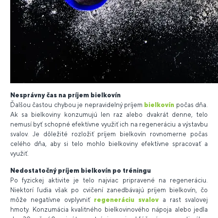
Nesprávny čas na príjem bielkovín
Ďalšou častou chybou je nepravidelný príjem
bielkovín
počas dňa.
Ak sa bielkoviny konzumujú len raz alebo dvakrát denne, telo
nemusí byť schopné efektívne využiť ich na regeneráciu a výstavbu
svalov. Je dôležité rozložiť príjem bielkovín rovnomerne počas
celého dňa, aby si telo mohlo bielkoviny efektívne spracovať a
využiť.
Nedostatočný príjem bielkovín po tréningu
Po fyzickej aktivite je telo najviac pripravené na regeneráciu.
Niektorí ľudia však po cvičení zanedbávajú príjem bielkovín, čo
môže negatívne ovplyvniť
regeneráciu svalov
a rast svalovej
hmoty. Konzumácia kvalitného bielkovinového nápoja alebo jedla