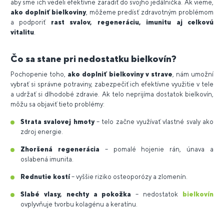
aby sme ich vedeli efektívne zaradiť do svojho jedálnička. Ak vieme,
ako doplniť bielkoviny
, môžeme predísť zdravotným problémom
a podporiť
rast svalov, regeneráciu, imunitu aj celkovú
vitalitu
.
Čo sa stane pri nedostatku bielkovín?
Pochopenie toho,
ako doplniť bielkoviny v strave
, nám umožní
vybrať si správne potraviny, zabezpečiť ich efektívne využitie v tele
a udržať si dlhodobé zdravie. Ak telo neprijíma dostatok bielkovín,
môžu sa objaviť tieto problémy:
Strata svalovej hmoty
– telo začne využívať vlastné svaly ako
zdroj energie.
Zhoršená regenerácia
– pomalé hojenie rán, únava a
oslabená imunita.
Rednutie kostí
– vyššie riziko osteoporózy a zlomenín.
Slabé vlasy, nechty a pokožka
– nedostatok
bielkovín
ovplyvňuje tvorbu kolagénu a keratínu.