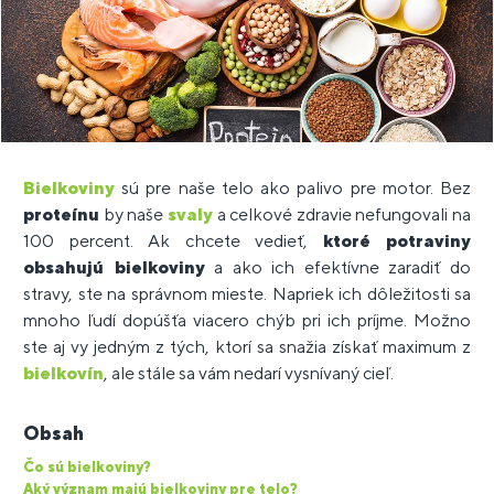
Bielkoviny
sú pre naše telo ako palivo pre motor. Bez
proteínu
by naše
svaly
a celkové zdravie nefungovali na
100 percent. Ak chcete vedieť,
ktoré potraviny
obsahujú bielkoviny
a ako ich efektívne zaradiť do
stravy, ste na správnom mieste. Napriek ich dôležitosti sa
mnoho ľudí dopúšťa viacero chýb pri ich príjme. Možno
ste aj vy jedným z tých, ktorí sa snažia získať maximum z
bielkovín
, ale stále sa vám nedarí vysnívaný cieľ.
Obsah
Čo sú bielkoviny?
Aký význam majú bielkoviny pre telo?