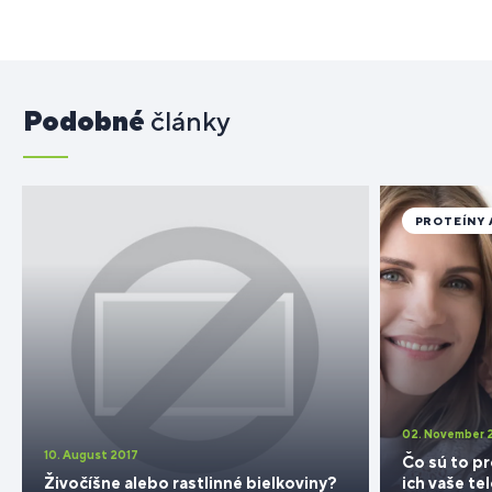
Podobné
články
PROTEÍNY 
02. November 
10. August 2017
Čo sú to pr
Živočíšne alebo rastlinné bielkoviny?
ich vaše te