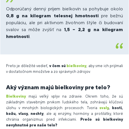
Odporúčaný denný príjem bielkovín sa pohybuje okolo
0,8 g na kilogram telesnej hmotnosti
pre bežnú
populáciu, ale pri aktívnom životnom štýle či budovaní
svalov sa môže zvýšiť na
1,5 – 2,2 g na kilogram
hmotnosti
.
Preto je dôležité vedieť,
v čom sú
bielkoviny
, aby sme ich prijímali
v dostatočnom množstve a zo správnych zdrojov.
Aký význam majú bielkoviny pre telo?
Bielkoviny
majú veľký vplyv na zdravie. Okrem toho, že sú
základným stavebným prvkom ľudského tela, zohrávajú kľúčovú
úlohu v mnohých biologických procesoch. Tvoria
svaly
, kosti,
kožu, vlasy, nechty
, ale aj enzýmy, hormóny a protilátky, ktoré
chránia organizmus pred infekciami.
Prečo sú bielkoviny
nevyhnutné pre naše telo?