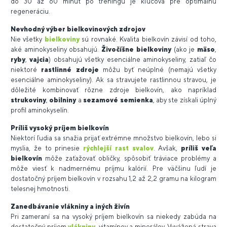
do 30 až 60 minút po tréningu je kľúčová pre optimálnu
regeneráciu.
Nevhodný výber bielkovinových zdrojov
Nie všetky
bielkoviny
sú rovnaké. Kvalita bielkovín závisí od toho,
aké aminokyseliny obsahujú.
Živočíšne bielkoviny
(ako je
mäso
,
ryby
,
vajcia
) obsahujú všetky esenciálne aminokyseliny, zatiaľ čo
niektoré
rastlinné zdroje
môžu byť neúplné (nemajú všetky
esenciálne aminokyseliny). Ak sa stravujete rastlinnou stravou, je
dôležité kombinovať rôzne zdroje bielkovín, ako napríklad
strukoviny
,
obilniny
a
sezamové semienka
, aby ste získali úplný
profil aminokyselín.
Príliš vysoký príjem bielkovín
Niektorí ľudia sa snažia prijať extrémne množstvo bielkovín, lebo si
myslia, že to prinesie
rýchlejší rast svalov
. Avšak,
príliš veľa
bielkovín
môže zaťažovať obličky, spôsobiť tráviace problémy a
môže viesť k nadmernému príjmu kalórií. Pre väčšinu ľudí je
dostatočný príjem bielkovín v rozsahu 1,2 až 2,2 gramu na kilogram
telesnej hmotnosti.
Zanedbávanie vlákniny a iných živín
Pri zameraní sa na vysoký príjem bielkovín sa niekedy zabúda na
dostatočný príjem
vlákniny
, vitamínov a minerálov. Vyvážená strava