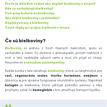
Prečo je dôležité vedieť ako doplniť bielkoviny v strave?
Kde sa nachádzajú bielkoviny?
Potraviny bohaté na bielkoviny
Ako zvýšiť bielkoviny v jedálničku?
Doplnky stravy a bielkoviny
Časté chyby pri príjme bielkovín v strave
Čo sú bielkoviny?
Bielkoviny
sú jednou z troch hlavných makroživín, spolu so
sacharidmi a tukmi. Sú zložené z aminokyselín, pričom niektoré z
nich si telo nedokáže vytvoriť samo a musí ich prijať zo stravy.
Hovoríme im
esenciálne aminokyseliny
.
Každá bunka v tele obsahuje
bielkoviny
, ktoré sú nevyhnutné pre
rast, regeneráciu svalov, tvorbu hormónov, enzýmov
a
dokonca aj pre správne fungovanie imunitného systému. Napríklad
kolagén
je bielkovina, ktorá udržuje pokožku pevnou a kĺby
pružnými, zatiaľ čo
hemoglobín
v krvi umožňuje transport kyslíka.