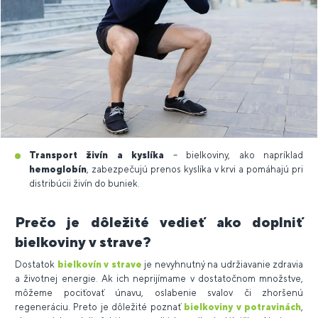
Transport živín a kyslíka
– bielkoviny, ako napríklad
hemoglobín
, zabezpečujú prenos kyslíka v krvi a pomáhajú pri
distribúcii živín do buniek.
Prečo je dôležité vedieť ako doplniť
bielkoviny v strave?
Dostatok
bielkovín v strave
je nevyhnutný na udržiavanie zdravia
a životnej energie. Ak ich neprijímame v dostatočnom množstve,
môžeme pociťovať únavu, oslabenie svalov či zhoršenú
regeneráciu. Preto je dôležité poznať
bielkoviny v potravinách
,