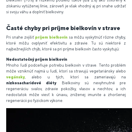
bielkovín (70%) a nízkemu podielu tukov (iba 2%) ako stvorený k
získaniu vytúženej línie, zároveň je však vhodný aj pri snahe udržať
si svoju váhu a doplniť bielkoviny.
Časté chyby pri príjme bielkovín v strave
Pri snahe zvýšiť
príjem bielkovín
sa môžu vyskytnúť rôzne chyby,
ktoré môžu ovplyvniť efektivitu a zdravie. Tu sú niektoré z
najbežnejších chýb, ktoré sa pri príjme bielkovín často vyskytujú:
Nedostatočný príjem bielkovín
Mnoho ľudí podceňuje potrebu bielkovín v strave. Tento problém
môže vzniknúť najmä u ľudí, ktorí sa stravujú vegetariánsky alebo
vegánsky
, alebo u tých, ktorí sa zameriavajú na
nízkosacharidové diéty
. Bielkoviny sú nevyhnutné pre
regeneráciu svalov, zdravie pokožky, vlasov a nechtov, a ich
nedostatok môže viesť k únavu, zníženej imunite a zhoršenej
regenerácii po fyzickom výkone.