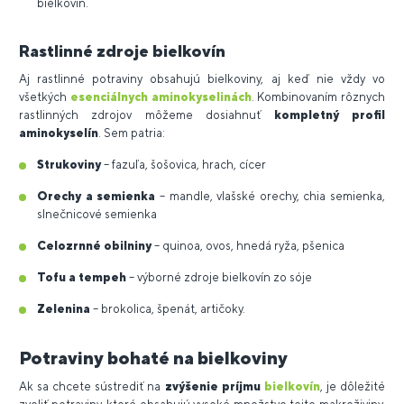
bielkovín.
Rastlinné zdroje bielkovín
Aj rastlinné potraviny obsahujú bielkoviny, aj keď nie vždy vo
všetkých
esenciálnych aminokyselinách
. Kombinovaním rôznych
rastlinných zdrojov môžeme dosiahnuť
kompletný profil
aminokyselín
. Sem patria:
Strukoviny
– fazuľa, šošovica, hrach, cícer
Orechy a semienka
– mandle, vlašské orechy, chia semienka,
slnečnicové semienka
Celozrnné obilniny
– quinoa, ovos, hnedá ryža, pšenica
Tofu a tempeh
– výborné zdroje bielkovín zo sóje
Zelenina
– brokolica, špenát, artičoky.
Potraviny bohaté na bielkoviny
Ak sa chcete sústrediť na
zvýšenie príjmu
bielkovín
, je dôležité