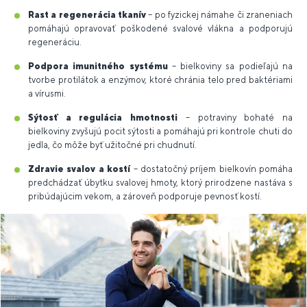
Rast a regenerácia tkanív
– po fyzickej námahe či zraneniach
pomáhajú opravovať poškodené svalové vlákna a podporujú
regeneráciu.
Podpora imunitného systému
– bielkoviny sa podieľajú na
tvorbe protilátok a enzýmov, ktoré chránia telo pred baktériami
a vírusmi.
Sýtosť a regulácia hmotnosti
– potraviny bohaté na
bielkoviny zvyšujú pocit sýtosti a pomáhajú pri kontrole chuti do
jedla, čo môže byť užitočné pri chudnutí.
Zdravie svalov a kostí
– dostatočný príjem bielkovín pomáha
predchádzať úbytku svalovej hmoty, ktorý prirodzene nastáva s
pribúdajúcim vekom, a zároveň podporuje pevnosť kostí.