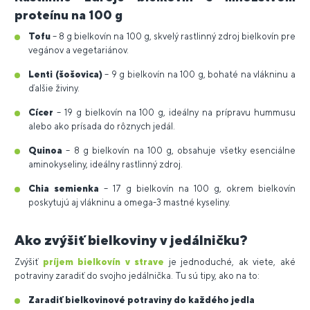
proteínu na 100 g
Tofu
– 8 g bielkovín na 100 g, skvelý rastlinný zdroj bielkovín pre
vegánov a vegetariánov.
Lenti (šošovica)
– 9 g bielkovín na 100 g, bohaté na vlákninu a
ďalšie živiny.
Cícer
– 19 g bielkovín na 100 g, ideálny na prípravu hummusu
alebo ako prísada do rôznych jedál.
Quinoa
– 8 g bielkovín na 100 g, obsahuje všetky esenciálne
aminokyseliny, ideálny rastlinný zdroj.
Chia semienka
– 17 g bielkovín na 100 g, okrem bielkovín
poskytujú aj vlákninu a omega-3 mastné kyseliny.
Ako zvýšiť bielkoviny v jedálničku?
Zvýšiť
príjem bielkovín v strave
je jednoduché, ak viete, aké
potraviny zaradiť do svojho jedálnička. Tu sú tipy, ako na to:
Zaradiť bielkovinové potraviny do každého jedla