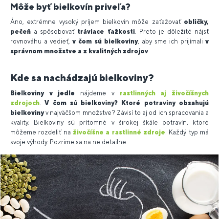
Môže byť bielkovín priveľa?
Áno, extrémne vysoký príjem bielkovín môže zaťažovať
obličky,
pečeň
a spôsobovať
tráviace ťažkosti
. Preto je dôležité nájsť
rovnováhu a vedieť,
v čom sú bielkoviny
, aby sme ich prijímali
v
správnom množstve a z kvalitných zdrojov
.
Kde sa nachádzajú bielkoviny?
Bielkoviny v jedle
nájdeme v
rastlinných aj živočíšnych
zdrojoch
.
V čom sú bielkoviny?
Ktoré potraviny obsahujú
bielkoviny
v najväčšom množstve? Závisí to aj od ich spracovania a
kvality. Bielkoviny sú prítomné v širokej škále potravín, ktoré
môžeme rozdeliť na
živočíšne a rastlinné zdroje
. Každý typ má
svoje výhody. Pozrime sa na ne detailne.