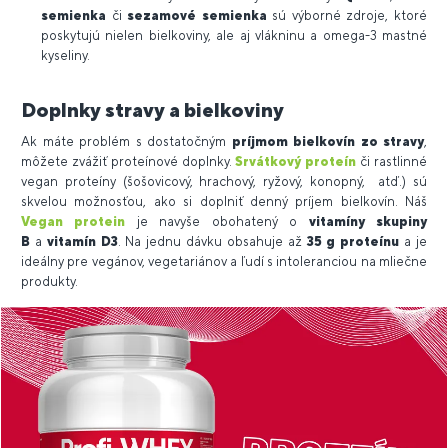
semienka
či
sezamové semienka
sú výborné zdroje, ktoré
poskytujú nielen bielkoviny, ale aj vlákninu a omega-3 mastné
kyseliny.
Doplnky stravy a bielkoviny
Ak máte problém s dostatočným
príjmom bielkovín zo stravy
,
môžete zvážiť proteínové doplnky.
Srvátkový proteín
či rastlinné
vegan proteíny (šošovicový, hrachový, ryžový, konopný, atď.) sú
skvelou možnosťou, ako si doplniť denný príjem bielkovín. Náš
Vegan protein
je navyše obohatený o
vitamíny skupiny
B
a
vitamín D3
. Na jednu dávku obsahuje až
35 g proteínu
a je
ideálny pre vegánov, vegetariánov a ľudí s intoleranciou na mliečne
produkty.