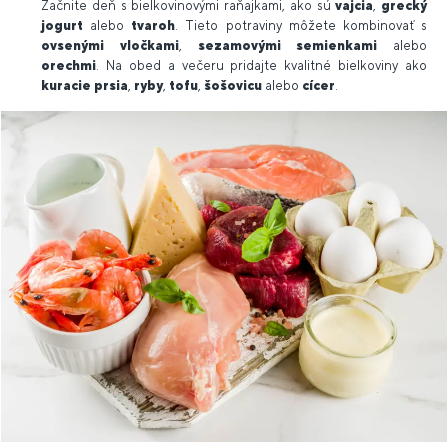
Začnite deň s bielkovinovými raňajkami, ako sú
vajcia
,
grecký
jogurt
alebo
tvaroh
. Tieto potraviny môžete kombinovať s
ovsenými vločkami
,
sezamovými semienkami
alebo
orechmi
. Na obed a večeru pridajte kvalitné bielkoviny ako
kuracie prsia
,
ryby
,
tofu
,
šošovicu
alebo
cícer
.