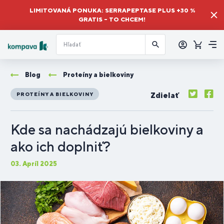
LIMITOVANÁ PONUKA: SERRAPEPTASE PLUS +30 %
GRATIS – TO CHCEM!
Prihlásiť
sa
Košík
Me
Blog
Proteíny a bielkoviny
Zdielať
PROTEÍNY A BIELKOVINY
Kde sa nachádzajú bielkoviny a
ako ich doplniť?
03. Apríl 2025