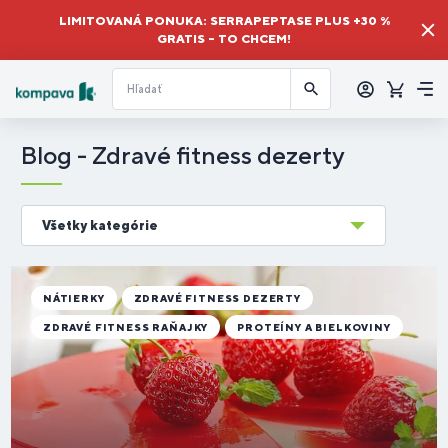
LIMITOVANÁ PONUKA: SERRAPEPTASE PLUS +30 %
GRATIS – TO CHCEM!
Prihlásiť
sa
Košík
Me
Blog - Zdravé fitness dezerty
Všetky kategórie
NÁTIERKY
ZDRAVÉ FITNESS DEZERTY
ZDRAVÉ FITNESS RAŇAJKY
PROTEÍNY A BIELKOVINY