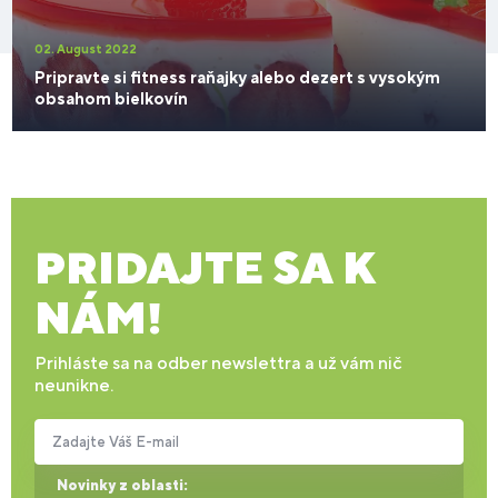
02. August 2022
Pripravte si fitness raňajky alebo dezert s vysokým
obsahom bielkovín
PRIDAJTE SA K
NÁM!
Prihláste sa na odber newslettra a už vám nič
neunikne.
Zadajte Váš E-mail
Novinky z oblasti: