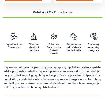
Videl si už 2 z 2 produktov
Vyrobené na
Vlastné
Dôraz na
Objednávky
Bonusový
Slovensku
vývojové
čerstvosť a
odosielame
vernostný
centrum
čistotu
do 24 hodín
program
surovín
Tejpovanie pri kinesio tejp oproti dynamickým poskytuje širšie spektrum využitia
vďaka pružnosti a skladbe tejpu, čo prináša maximálny výkon pri kinetických
pohyboch. Pri kineziologických tejpoch odporúčame najprv aplikáciu špecialistom
pre ukážku, a následné môžete tejpovanie vykonávať svojpomocne. Tieto tejpy
sú ideálnym pomocníkom pri muskuloskeletálnych problémoch, neurologických
deficitov, opuchoch a chronických bolestiach.