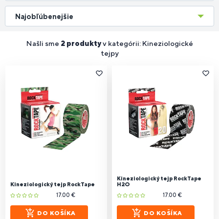
Najobľúbenejšie
Našli sme
2 produkty
v kategórii: Kineziologické
tejpy
Kineziologický tejp RockTape
Kineziologický tejp RockTape
H2O
17.00 €
17.00 €
DO KOŠÍKA
DO KOŠÍKA