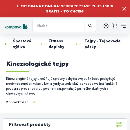
LIMITOVANÁ PONUKA: SERRAPEPTASE PLUS +30 %
GRATIS – TO CHCEM!
Prihlásiť
sa
Košík
Me
Športová
Fitness
Tejpy - Tejpovacie
výživa
doplnky
pásky
Kineziologické tejpy
Kineziologické tejpy umožňujú správny pohyb a svojou fixáciou poskytujú
neobmedzenú cirkuláciu krvi a lymfy, a teda slúžia ako adekvátna funkčná
podpora v prevencii proti poraneniam, pomáhajú pri liečbe akútnych a
chronických stavov.
Zobraziť viac
Filtrovať produkty