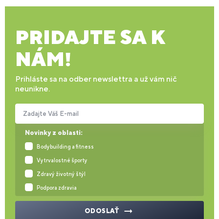
PRIDAJTE SA K
NÁM!
Prihláste sa na odber newslettra a už vám nič
neunikne.
Zadajte Váš E-mail
Novinky z oblasti:
Bodybuilding a fitness
Vytrvalostné športy
Zdravý životný štýl
Podpora zdravia
ODOSLAŤ