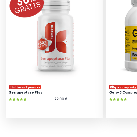
Limitovaná ponuka
Kĺby a chrupavky
Serrapeptase Plus
Gelo-3 Comple
72.00 €