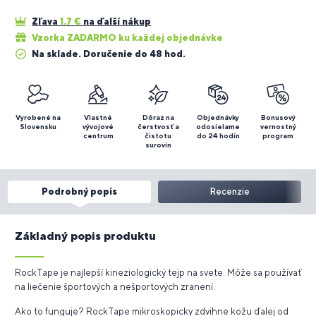
Zľava
1.7
€
na ďalší nákup
Vzorka ZADARMO ku každej objednávke
Na sklade. Doručenie do 48 hod.
Vyrobené na
Vlastné
Dôraz na
Objednávky
Bonusový
Slovensku
vývojové
čerstvosť a
odosielame
vernostný
centrum
čistotu
do 24 hodín
program
surovín
Podrobný popis
Recenzie
Základný popis produktu
RockTape je najlepší kineziologický tejp na svete. Môže sa používať
na liečenie športových a nešportových zranení.
Ako to funguje? RockTape mikroskopicky zdvihne kožu ďalej od