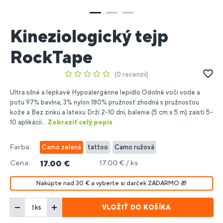
Kineziologický tejp
RockTape
0 recenzií
Ultra silné a lepkavé Hypoalergénne lepidlo Odolné voči vode a
potu 97% bavlna, 3% nylon 180% pružnosť zhodná s pružnosťou
kože a Bez zinku a latexu Drží 2-10 dní, balenie (5 cm x 5 m) zaistí 5-
10 aplikácií...
Zobraziť celý popis
Farba:
Camo zelená
tattoo
Camo ružová
Cena:
17.00 € / ks
17.00 €
Nakúpte nad 30 € a vyberte si darček ZADARMO 🎁
VLOŽIŤ DO KOŠÍKA
ks