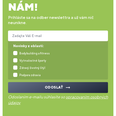
NÁM!
Prihláste sa na odber newslettra a už vám nič
neunikne.
Zadajte Váš E-mail
Novinky z oblasti:
Bodybuilding a fitness
Vytrvalostné športy
Zdravý životný štýl
Podpora zdravia
ODOSLAŤ
Odoslaním e-mailu súhlasíte so
spracovaním osobných
údajov