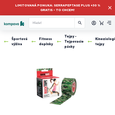
LIMITOVANÁ PONUKA: SERRAPEPTASE PLUS +30 %
GRATIS – TO CHCEM!
Prihlásiť
sa
Košík
Me
Tejpy -
Športová
Fitness
Kineziolog
Tejpovacie
výživa
doplnky
tejpy
pásky