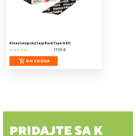
Kineziologický tejp RockTape H2O
17.00 €
DO KOŠÍKA
PRIDAJTE SA K