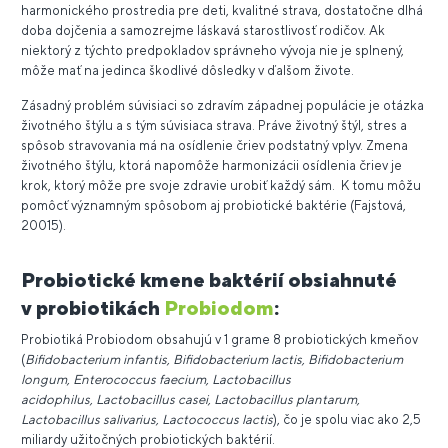
harmonického prostredia pre deti, kvalitné strava, dostatočne dlhá
doba dojčenia a samozrejme láskavá starostlivosť rodičov. Ak
niektorý z týchto predpokladov správneho vývoja nie je splnený,
môže mať na jedinca škodlivé dôsledky v ďalšom živote.
Zásadný problém súvisiaci so zdravím západnej populácie je otázka
životného štýlu a s tým súvisiaca strava. Práve životný štýl, stres a
spôsob stravovania má na osídlenie čriev podstatný vplyv. Zmena
životného štýlu, ktorá napomôže harmonizácii osídlenia čriev je
krok, ktorý môže pre svoje zdravie urobiť každý sám. K tomu môžu
pomôcť významným spôsobom aj probiotické baktérie (Fajstová,
20015).
Probiotické kmene baktérií obsiahnuté
v probiotikách
Probiodom
:
Probiotiká Probiodom obsahujú v 1 grame 8 probiotických kmeňov
(
Bifidobacterium infantis, Bifidobacterium lactis, Bifidobacterium
longum, Enterococcus faecium, Lactobacillus
acidophilus, Lactobacillus casei, Lactobacillus plantarum,
Lactobacillus salivarius, Lactococcus lactis
), čo je spolu viac ako 2,5
miliardy užitočných probiotických baktérií.