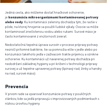
Jediná cesta, ako môžeme dostať hnačkové ochorenie,
je
konzumácia mikroorganizmami kontaminovanej potravy
alebo vody
. Ku kontaminácii zeleniny dochádza tým, že rastie v
pôde, na ktorej hnojenie sa použili ľudské výkaly. Ovocie sa môže
kontaminovať znečistenou vodou alebo rukami. Surové mäso je
často kontaminované z vnútorností zvierat.
Nedostatočná tepelná úprava surovín v procese prípravy potravy
nezničí prítomné baktérie, tie sa pomnožia ešte v jedle alebo po
konzumácii takéhoto jedla v zažívacom trakte príjemcu a vznikne
ochorenie. Ku kontaminácii už navarenej potravy dochádza pri
nedodržaní základnej hygieny a pri krížení v technológii prípravy
surovej a už tepelne upravenej potravy (špinavý riad, žinky a handry
na riad, surové mäso).
Prevencia
V prvom rade sa vyvarovať konzumácie potravy z pouličných
stánkov, kde sa jedlá pripravujú v improvizovaných podmienkach s
nízkou úrovňou hygieny.