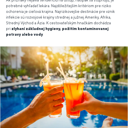
Ak príznaky nejavia tendenciu na ústup, naopak sa stupňujú, je
potrebné vyhľadať lekára. Najdôležitejším kritériom pre riziko
ochorenia je cieľová krajina. Najrizikovejšie destinácie pre vznik
infekcie sú rozvojové krajiny strednej a južnej Ameriky, Afrika,
Stredný Východ a Ázia. K cestovateľským hnačkám dochádza
pri
zlyhaní základnej hygieny, požitím kontaminovanej
potravy alebo vody
.