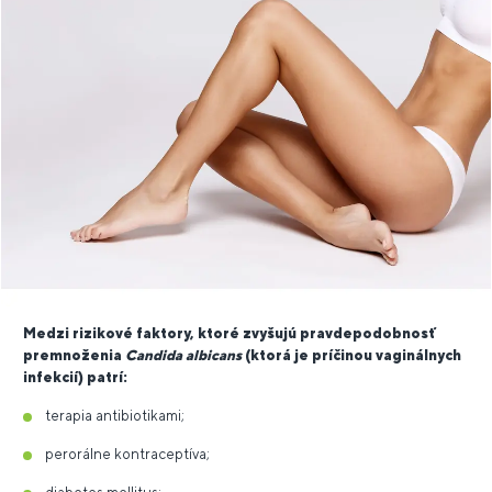
Medzi rizikové faktory, ktoré zvyšujú pravdepodobnosť
premnoženia
Candida albicans
(ktorá je príčinou vaginálnych
infekcií) patrí:
terapia antibiotikami;
perorálne kontraceptíva;