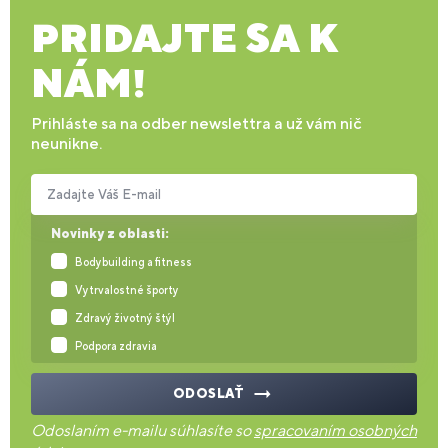
PRIDAJTE SA K
NÁM!
Prihláste sa na odber newslettra a už vám nič
neunikne.
Zadajte Váš E-mail
Novinky z oblasti:
Bodybuilding a fitness
Vytrvalostné športy
Zdravý životný štýl
Podpora zdravia
ODOSLAŤ
Odoslaním e-mailu súhlasíte so
spracovaním osobných