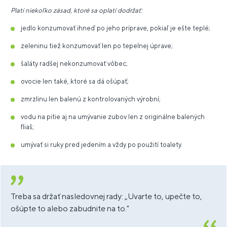
Platí niekoľko zásad, ktoré sa oplatí dodržať:
jedlo konzumovať ihneď po jeho príprave, pokiaľ je ešte teplé;
zeleninu tiež konzumovať len po tepelnej úprave;
šaláty radšej nekonzumovať vôbec;
ovocie len také, ktoré sa dá ošúpať;
zmrzlinu len balenú z kontrolovaných výrobní;
vodu na pitie aj na umývanie zubov len z originálne balených
fliaš;
umývať si ruky pred jedením a vždy po použití toalety.
Treba sa držať nasledovnej rady: „Uvarte to, upečte to,
ošúpte to alebo zabudnite na to."