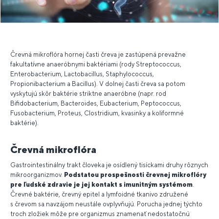
Črevná mikroflóra hornej časti čreva je zastúpená prevažne
fakultatívne anaeróbnymi baktériami (rody Streptococcus,
Enterobacterium, Lactobacillus, Staphylococcus,
Propionibacterium a Bacillus). V dolnej časti čreva sa potom
vyskytujú skôr baktérie striktne anaeróbne (napr. rod
Bifidobacterium, Bacteroides, Eubacterium, Peptococcus,
Fusobacterium, Proteus, Clostridium, kvasinky a koliformné
baktérie).
Črevná mikroflóra
Gastrointestinálny trakt človeka je osídlený tisíckami druhy rôznych
mikroorganizmov.
Podstatou prospešnosti črevnej mikroflóry
pre ľudské zdravie je jej kontakt s imunitným systémom
.
Črevné baktérie, črevný epitel a lymfoidné tkanivo združené
s črevom sa navzájom neustále ovplyvňujú. Porucha jednej týchto
troch zložiek môže pre organizmus znamenať nedostatočnú