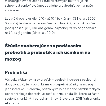
mikroorganizmom. Jedna z funkcií črevných baktérií, je ich
schopnosť ovplyvňovať mozog a jeho prostredníctvom aj naše
správanie.
13
14
Ľudské črevo je osídlené 10
až 10
baktériami (Gill et al., 2006).
Spoločný bakteriálny genóm črevných baktérií, teda mikrobióm
(obr. 1) obsahuje 3,3 milióna génov, najmenej 150x viac génov ako
náš ľudský genóm (Qin et al., 2010).
Štúdie zaoberajúce sa podávaním
probiotík a prebiotík a ich účinkom na
mozog
Probiotiká
Výsledky výskumov na zvieracích modeloch i ľuďoch z poslednej
doby ukazujú, že probiotiká majú prospešné účinky na mozog i
jeho interakciu s črevami, priaznivý vplyv na mnoho psychiatrických
ochorení ako je depresia, úzkosť, autizmus a ďalšie, ktoré sú často
spojené s funkčnými poruchami čriev (Bravo et al. 2011; Yatsunenko
et al. 2012).