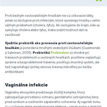
Proti bežným cestovateľským hnačkám nie sú očkovacie látky,
avšak sú dostupné proti infekciám, ktoré vyvolávajú hnačky s veľmi
vážnym priebehom (cholera, týfus). Ak cestujeme do krajín, kde sa
vyskytuje cholera alebo týfus, treba zvážiť možnosť dať sa
zaočkovať.
Využitie probiotík ako prevencie proti cestovateľským
hnačkám
je potvrdená mnohými vedeckými štúdiami (Gueimonde
a Salminen, 2005).
Probiotiká
Probiodom
sú vhodné pri
tráviacich problémoch a cestových hnačkách, pozitívne ovplyvňujú
správne a bezproblémové trávenie, posilňujú imunitný systém, ale
tiež napomáhajú rýchlej obnove črevnej mikroflóry po liečbe
antibiotikami.
Vaginálne infekcie
Vaginálny ekosystém predstavuje zložitý komplex, ktorý
zabezpečuje prirodzenú ochranu genitálneho ústrojenstva ženy
pred vznikom a rozšírením zápalového ochorenia. Aj napriek tomu
sú v súčasnej dobe gynekologické infekcie - zápaly pošvy a dolných