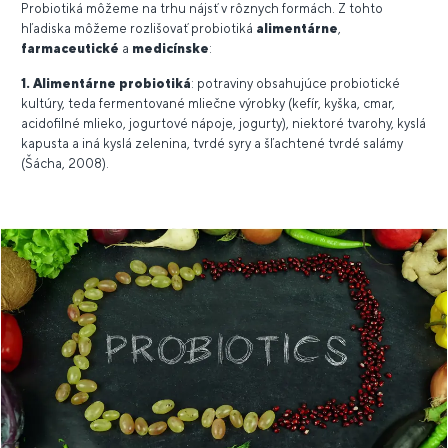
Probiotiká môžeme na trhu nájsť v rôznych formách. Z tohto
hľadiska môžeme rozlišovať probiotiká
alimentárne
,
farmaceutické
a
medicínske
:
1. Alimentárne probiotiká
: potraviny obsahujúce probiotické
kultúry, teda fermentované mliečne výrobky (kefír, kyška, cmar,
acidofilné mlieko, jogurtové nápoje, jogurty), niektoré tvarohy, kyslá
kapusta a iná kyslá zelenina, tvrdé syry a šľachtené tvrdé salámy
(Šácha, 2008).