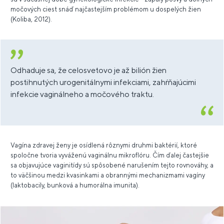
močových ciest snáď najčastejším problémom u dospelých žien
(Koliba, 2012).
Odhaduje sa, že celosvetovo je až bilión žien
postihnutých urogenitálnymi infekciami, zahŕňajúcimi
infekcie vaginálneho a močového traktu.
Vagína zdravej ženy je osídlená rôznymi druhmi baktérií, ktoré
spoločne tvoria vyváženú vaginálnu mikroflóru. Čím ďalej častejšie
sa objavujúce vaginitídy sú spôsobené narušením tejto rovnováhy, a
to väčšinou medzi kvasinkami a obrannými mechanizmami vagíny
(laktobacily, bunková a humorálna imunita).