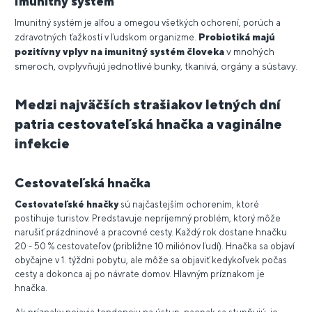
Imunitný systém
Imunitný systém je alfou a omegou všetkých ochorení, porúch a
Probiotiká majú
zdravotných ťažkostí v ľudskom organizme.
pozitívny vplyv na imunitný systém človeka
v mnohých
smeroch, ovplyvňujú jednotlivé bunky, tkanivá, orgány a sústavy.
Medzi najväčších strašiakov letných dní
patria cestovateľská hnačka a vaginálne
infekcie
Cestovateľská hnačka
Cestovateľské hnačky
sú najčastejším ochorením, ktoré
postihuje turistov. Predstavuje nepríjemný problém, ktorý môže
narušiť prázdninové a pracovné cesty. Každý rok dostane hnačku
20 - 50 % cestovateľov (približne 10 miliónov ľudí). Hnačka sa objaví
obyčajne v 1. týždni pobytu, ale môže sa objaviť kedykoľvek počas
cesty a dokonca aj po návrate domov. Hlavným príznakom je
hnačka.