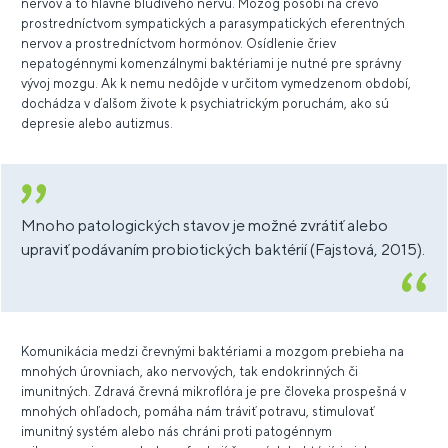
nervov a to hlavne blúdivého nervu. Mozog pôsobí na črevo
prostredníctvom sympatických a parasympatických eferentných
nervov a prostredníctvom hormónov. Osídlenie čriev
nepatogénnymi komenzálnymi baktériami je nutné pre správny
vývoj mozgu. Ak k nemu nedôjde v určitom vymedzenom období,
dochádza v ďalšom živote k psychiatrickým poruchám, ako sú
depresie alebo autizmus.
Mnoho patologických stavov je možné zvrátiť alebo
upraviť podávaním probiotických baktérií (Fajstová, 2015).
Komunikácia medzi črevnými baktériami a mozgom prebieha na
mnohých úrovniach, ako nervových, tak endokrinných či
imunitných. Zdravá črevná mikroflóra je pre človeka prospešná v
mnohých ohľadoch, pomáha nám tráviť potravu, stimulovať
imunitný systém alebo nás chráni proti patogénnym