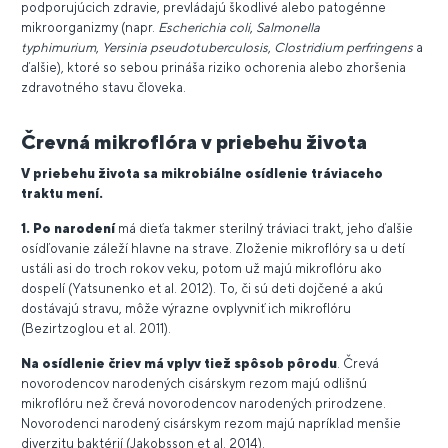
podporujúcich zdravie, prevládajú škodlivé alebo patogénne
mikroorganizmy (napr.
Escherichia coli
,
Salmonella
typhimurium
,
Yersinia pseudotuberculosis
,
Clostridium perfringens
a
ďalšie), ktoré so sebou prináša riziko ochorenia alebo zhoršenia
zdravotného stavu človeka.
Črevná mikroflóra v priebehu života
V priebehu života sa mikrobiálne osídlenie tráviaceho
traktu mení.
1. Po narodení
má dieťa takmer sterilný tráviaci trakt, jeho ďalšie
osídľovanie záleží hlavne na strave. Zloženie mikroflóry sa u detí
ustáli asi do troch rokov veku, potom už majú mikroflóru ako
dospelí (Yatsunenko et al. 2012). To, či sú deti dojčené a akú
dostávajú stravu, môže výrazne ovplyvniť ich mikroflóru
(Bezirtzoglou et al. 2011).
Na osídlenie čriev má vplyv tiež spôsob pôrodu
. Črevá
novorodencov narodených cisárskym rezom majú odlišnú
mikroflóru než črevá novorodencov narodených prirodzene.
Novorodenci narodený cisárskym rezom majú napríklad menšie
diverzitu baktérií (Jakobsson et al. 2014).