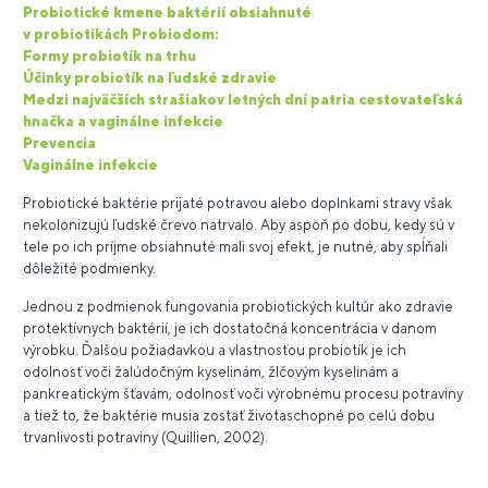
Probiotické kmene baktérií obsiahnuté
v probiotikách Probiodom:
Formy probiotík na trhu
Účinky probiotík na ľudské zdravie
Medzi najväčších strašiakov letných dní patria cestovateľská
hnačka a vaginálne infekcie
Prevencia
Vaginálne infekcie
Probiotické baktérie prijaté potravou alebo doplnkami stravy však
nekolonizujú ľudské črevo natrvalo. Aby aspoň po dobu, kedy sú v
tele po ich príjme obsiahnuté mali svoj efekt, je nutné, aby spĺňali
dôležité podmienky.
Jednou z podmienok fungovania probiotických kultúr ako zdravie
protektívnych baktérií, je ich dostatočná koncentrácia v danom
výrobku. Ďalšou požiadavkou a vlastnosťou probiotík je ich
odolnosť voči žalúdočným kyselinám, žlčovým kyselinám a
pankreatickým šťavám, odolnosť voči výrobnému procesu potraviny
a tiež to, že baktérie musia zostať životaschopné po celú dobu
trvanlivosti potraviny (Quillien, 2002).