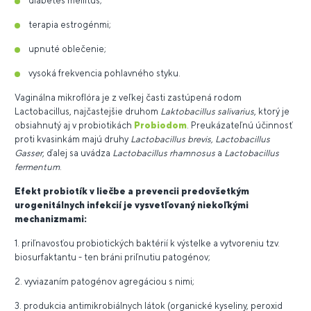
diabetes mellitus;
terapia estrogénmi;
upnuté oblečenie;
vysoká frekvencia pohlavného styku.
Vaginálna mikroflóra je z veľkej časti zastúpená rodom
Lactobacillus, najčastejšie druhom
Laktobacillus salivarius
, ktorý je
obsiahnutý aj v probiotikách
Probiodom
. Preukázateľnú účinnosť
proti kvasinkám majú druhy
Lactobacillus brevis, Lactobacillus
Gasser
, ďalej sa uvádza
Lactobacillus rhamnosus
a
Lactobacillus
fermentum
.
Efekt probiotík v liečbe a prevencii predovšetkým
urogenitálnych infekcií je vysvetľovaný niekoľkými
mechanizmami:
1. priľnavosťou probiotických baktérií k výstelke a vytvoreniu tzv.
biosurfaktantu - ten bráni priľnutiu patogénov;
2. vyviazaním patogénov agregáciou s nimi;
3. produkcia antimikrobiálnych látok (organické kyseliny, peroxid