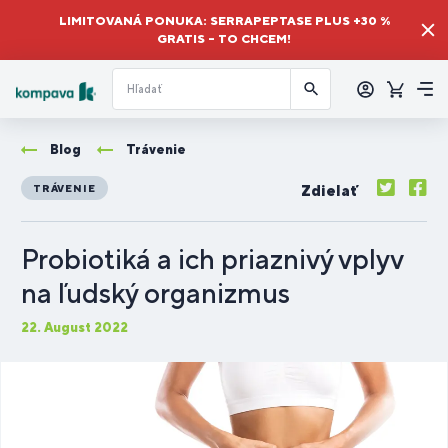
LIMITOVANÁ PONUKA: SERRAPEPTASE PLUS +30 %
GRATIS – TO CHCEM!
Prihlásiť
sa
Košík
Me
Blog
Trávenie
Zdielať
TRÁVENIE
Probiotiká a ich priaznivý vplyv
na ľudský organizmus
22. August 2022