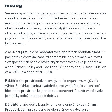
mozog
Vedecké výskumy potvrdzujú vplyv črevnej mikrobioty na množstvo
chorôb súvisiacich s mozgom. Pôsobenie probiotík na črevnú
mikroflóru može mať pozitívny efekt na hepatálnu encelopatiu,
obezitu alebo anorexiu, črevné zápaly (Crohnova choroba a
ulcerózna kolitída, ktore sú vo veľkom počte prípadov asociované s
psychiatrickými poruchami, ako sú úzkosť alebo depresia), dráždivé
hrubé črevo.
Ako ukazujú štúdie na laboratórnych zvieratách probiotiká môžu u
pacientov s črevnými zápalmi pomôcť nielen v črevách, ale môžu
tiež spôsobiť zlepšenie psychických symptómov ako je depresia
alebo úzkosť (Bailey and Coe 1999; O’Mahony et al. 2009; O’Malley
et al. 2010, Salonen et al. 2010).
Baktérie ako prostriedok na ovplyvnenie organizmu majú veľa
výhod. Sú ľahko manipulovateľné a ovplyvniteľné čo z nich robí
ideálneho prostredníka pre terapiu ochorení. Pre zdravie človeka
je kriticky dôležité obdobie detstva.
Dôležité je, aby došlo k správnemu osídlenie čriev baktériami.
Predpokladom pre správne osídlenie čriev je vytvorenie