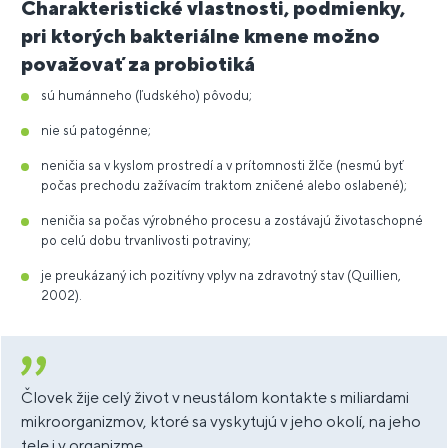
Charakteristické vlastnosti, podmienky,
pri ktorých bakteriálne kmene možno
považovať za probiotiká
sú humánneho (ľudského) pôvodu;
nie sú patogénne;
neničia sa v kyslom prostredí a v prítomnosti žlče (nesmú byť
počas prechodu zažívacím traktom zničené alebo oslabené);
neničia sa počas výrobného procesu a zostávajú životaschopné
po celú dobu trvanlivosti potraviny;
je preukázaný ich pozitívny vplyv na zdravotný stav (Quillien,
2002).
Človek žije celý život v neustálom kontakte s miliardami
mikroorganizmov, ktoré sa vyskytujú v jeho okolí, na jeho
tele i v organizme.