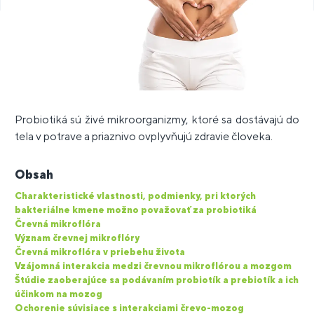
Probiotiká sú živé mikroorganizmy, ktoré sa dostávajú do
tela v potrave a priaznivo ovplyvňujú zdravie človeka.
Obsah
Charakteristické vlastnosti, podmienky, pri ktorých
bakteriálne kmene možno považovať za probiotiká
Črevná mikroflóra
Význam črevnej mikroflóry
Črevná mikroflóra v priebehu života
Vzájomná interakcia medzi črevnou mikroflórou a mozgom
Štúdie zaoberajúce sa podávaním probiotík a prebiotík a ich
účinkom na mozog
Ochorenie súvisiace s interakciami črevo-mozog