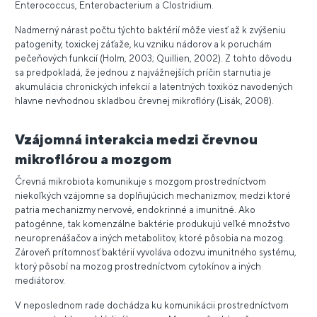
Enterococcus, Enterobacterium a Clostridium.
Nadmerný nárast počtu týchto baktérií môže viesť až k zvýšeniu
patogenity, toxickej záťaže, ku vzniku nádorov a k poruchám
pečeňových funkcií (Holm, 2003; Quillien, 2002). Z tohto dôvodu
sa predpokladá, že jednou z najvážnejších príčin starnutia je
akumulácia chronických infekcií a latentných toxikóz navodených
hlavne nevhodnou skladbou črevnej mikroflóry (Lisák, 2008).
Vzájomná interakcia medzi črevnou
mikroflórou a mozgom
Črevná mikrobiota komunikuje s mozgom prostredníctvom
niekoľkých vzájomne sa doplňujúcich mechanizmov, medzi ktoré
patria mechanizmy nervové, endokrinné a imunitné. Ako
patogénne, tak komenzálne baktérie produkujú veľké množstvo
neuroprenášačov a iných metabolitov, ktoré pôsobia na mozog.
Zároveň prítomnosť baktérií vyvoláva odozvu imunitného systému,
ktorý pôsobí na mozog prostredníctvom cytokínov a iných
mediátorov.
V neposlednom rade dochádza ku komunikácii prostredníctvom