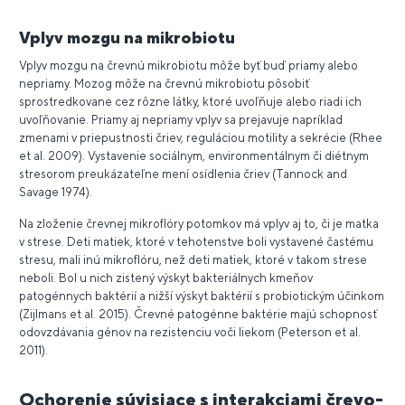
Vplyv mozgu na mikrobiotu
Vplyv mozgu na črevnú mikrobiotu môže byť buď priamy alebo
nepriamy. Mozog môže na črevnú mikrobiotu pôsobiť
sprostredkovane cez rôzne látky, ktoré uvoľňuje alebo riadi ich
uvoľňovanie. Priamy aj nepriamy vplyv sa prejavuje napríklad
zmenami v priepustnosti čriev, reguláciou motility a sekrécie (Rhee
et al. 2009). Vystavenie sociálnym, environmentálnym či diétnym
stresorom preukázateľne mení osídlenia čriev (Tannock and
Savage 1974).
Na zloženie črevnej mikroflóry potomkov má vplyv aj to, či je matka
v strese. Deti matiek, ktoré v tehotenstve boli vystavené častému
stresu, mali inú mikroflóru, než deti matiek, ktoré v takom strese
neboli. Bol u nich zistený výskyt bakteriálnych kmeňov
patogénnych baktérií a nižší výskyt baktérií s probiotickým účinkom
(Zijlmans et al. 2015). Črevné patogénne baktérie majú schopnosť
odovzdávania génov na rezistenciu voči liekom (Peterson et al.
2011).
Ochorenie súvisiace s interakciami črevo-