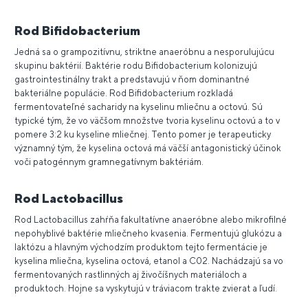
Rod Bifidobacterium
Jedná sa o grampozitívnu, striktne anaeróbnu a nesporulujúcu
skupinu baktérií. Baktérie rodu Bifidobacterium kolonizujú
gastrointestinálny trakt a predstavujú v ňom dominantné
bakteriálne populácie. Rod Bifidobacterium rozkladá
fermentovateľné sacharidy na kyselinu mliečnu a octovú. Sú
typické tým, že vo väčšom množstve tvoria kyselinu octovú a to v
pomere 3:2 ku kyseline mliečnej. Tento pomer je terapeuticky
významný tým, že kyselina octová má väčší antagonistický účinok
voči patogénnym gramnegatívnym baktériám.
Rod Lactobacillus
Rod Lactobacillus zahŕňa fakultatívne anaeróbne alebo mikrofilné
nepohyblivé baktérie mliečneho kvasenia. Fermentujú glukózu a
laktózu a hlavným východzím produktom tejto fermentácie je
kyselina mliečna, kyselina octová, etanol a C02. Nachádzajú sa vo
fermentovaných rastlinných aj živočíšnych materiáloch a
produktoch. Hojne sa vyskytujú v tráviacom trakte zvierat a ľudí.