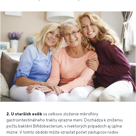
2. U starších osôb
sa celkovo zloženie mikroflóry
gastrointestinálneho traktu výrazne mení. Dochádza k zníženiu
počtu baktérií Bifidobacterium, v niektorých prípadoch aj úplne
mizne. V tomto období môže vzrastať počet zástupcov rodov