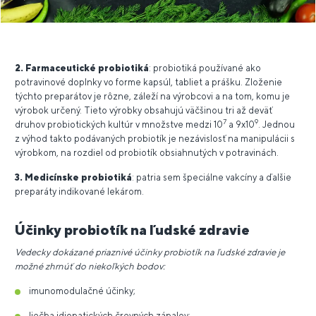
2. Farmaceutické probiotiká
: probiotiká používané ako
potravinové doplnky vo forme kapsúl, tabliet a prášku. Zloženie
týchto preparátov je rôzne, záleží na výrobcovi a na tom, komu je
výrobok určený. Tieto výrobky obsahujú väčšinou tri až deväť
7
9
druhov probiotických kultúr v množstve medzi 10
a 9x10
. Jednou
z výhod takto podávaných probiotík je nezávislosť na manipulácii s
výrobkom, na rozdiel od probiotík obsiahnutých v potravinách.
3. Medicínske probiotiká
: patria sem špeciálne vakcíny a ďalšie
preparáty indikované lekárom.
Účinky probiotík na ľudské zdravie
Vedecky dokázané priaznivé účinky probiotík na ľudské zdravie je
možné zhrnúť do niekoľkých bodov:
imunomodulačné účinky;
liečba idiopatických črevných zápalov;