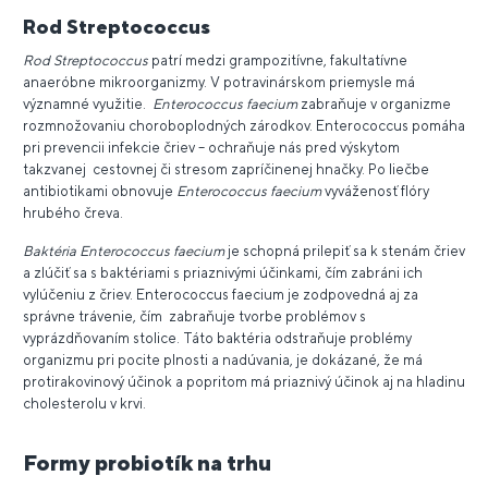
Rod Streptococcus
Rod Streptococcus
patrí medzi grampozitívne, fakultatívne
anaeróbne mikroorganizmy. V potravinárskom priemysle má
významné využitie.
Enterococcus faecium
zabraňuje v organizme
rozmnožovaniu choroboplodných zárodkov. Enterococcus pomáha
pri prevencii infekcie čriev – ochraňuje nás pred výskytom
takzvanej cestovnej či stresom zapríčinenej hnačky. Po liečbe
antibiotikami obnovuje
Enterococcus faecium
vyváženosť flóry
hrubého čreva.
Baktéria
Enterococcus faecium
je schopná prilepiť sa k stenám čriev
a zlúčiť sa s baktériami s priaznivými účinkami, čím zabráni ich
vylúčeniu z čriev. Enterococcus faecium je zodpovedná aj za
správne trávenie, čím zabraňuje tvorbe problémov s
vyprázdňovaním stolice. Táto baktéria odstraňuje problémy
organizmu pri pocite plnosti a nadúvania, je dokázané, že má
protirakovinový účinok a popritom má priaznivý účinok aj na hladinu
cholesterolu v krvi.
Formy probiotík na trhu