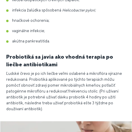
infekcia žalúdka spôsobená
Helicobacter pylori;
hnačkové ochorenia;
vaginálne infekcie;
akútna pankreatitída.
Probiotiká sa javia ako vhodná terapia po
liečbe antibiotikami
Ľudské črevo je po ich liečbe veľmi oslabené a mikroflóra výrazne
redukovaná. Probiotiká aplikované po týchto terapiách môžu
pomôcť obnoviť zdravý pomer mikrobiálnych kmeňov, potlačiť
patogénne mikroflóru a redukovať frekvenciu stolíc. (Pri užívaní
antibiotík je potrebné užívať dávku probiotík 4 hodiny po užití
antibiotík, následne treba užívať probiotiká ešte 3 týždne po
doužívaní antibiotík).