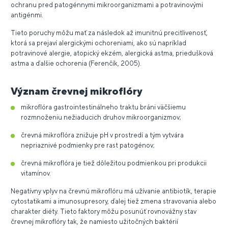
ochranu pred patogénnymi mikroorganizmami a potravinovými
antigénmi.
Tieto poruchy môžu mať za následok až imunitnú precitlivenosť,
ktorá sa prejaví alergickými ochoreniami, ako sú napríklad
potravinové alergie, atopický ekzém, alergická astma, priedušková
astma a ďalšie ochorenia (Ferenčík, 2005).
Význam črevnej mikroflóry
mikroflóra gastrointestinálneho traktu bráni väčšiemu
rozmnoženiu nežiaducich druhov mikroorganizmov;
črevná mikroflóra znižuje pH v prostredí a tým vytvára
nepriaznivé podmienky pre rast patogénov;
črevná mikroflóra je tiež dôležitou podmienkou pri produkcii
vitamínov.
Negatívny vplyv na črevnú mikroflóru má užívanie antibiotík, terapie
cytostatikami a imunosupresory, ďalej tiež zmena stravovania alebo
charakter diéty. Tieto faktory môžu posunúť rovnovážny stav
črevnej mikroflóry tak, že namiesto užitočných baktérií