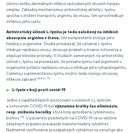
účinnú liečbu dermálnych infekcií spôsobených vírusom herpes
simplex. Základný mechanizmus antivirotickej aktivity L-lyzínu
spočíva v znížení transportu arginínu do vírusu, čím sprostredkuje
inhibíciu jeho rastu.
Antivirotický účinok L-lyzínu je teda založený na inhibícii
absorpcie arginínu v čreve,
čím kompetitívne znižuje jeho
hladiny v organizme. Štúdie preukázali, že užívanie L-lyzínu
inhibuje replikáciu vírusu, skracuje priebeh a trvanie ochorenia a
zlepšuje klinické príznaky. V štúdiách zameraných na antivirotický
účinok L-lyzínu sa preukázalo, že prevaha lyzínu nad arginínom v
organizme potláča replikáciu vírusu a inhibuje jeho cytopatogenitu.
Cielenou suplementáciou lyzínu možno teda rozvoju vírusovej
(3,4 ,6 , 11)
infekcie zabrániť
.
L-lyzín v boji proti covid-19
Jedno z najdôležitejších pozorovaní v súvislosti s L-lyzínom
a ochorením COVID-19 bol
významne krátky čas eliminácie,
resp. zníženia horúčky
, ktorá bola spôsobená cytokínovou
(3)
búrkou
. U pacientov pozitívnych na COVID-19 sa vo väčšine
závažných prípadov preukázali masívne hladiny cytokínov.
Nadmerné uvoľňovanie prozápalových cytokínov sa označuje ako