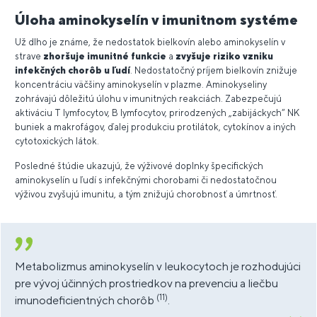
Úloha aminokyselín v imunitnom systéme
Už dlho je známe, že nedostatok bielkovín alebo aminokyselín v
strave
zhoršuje imunitné funkcie
a
zvyšuje riziko vzniku
infekčných chorôb u ľudí
. Nedostatočný príjem bielkovín znižuje
koncentráciu väčšiny aminokyselín v plazme. Aminokyseliny
zohrávajú dôležitú úlohu v imunitných reakciách. Zabezpečujú
aktiváciu T lymfocytov, B lymfocytov, prirodzených „zabijáckych“ NK
buniek a makrofágov, ďalej produkciu protilátok, cytokínov a iných
cytotoxických látok.
Posledné štúdie ukazujú, že výživové doplnky špecifických
aminokyselín u ľudí s infekčnými chorobami či nedostatočnou
výživou zvyšujú imunitu, a tým znižujú chorobnosť a úmrtnosť.
Metabolizmus aminokyselín v leukocytoch je rozhodujúci
pre vývoj účinných prostriedkov na prevenciu a liečbu
(11)
imunodeficientných chorôb
.