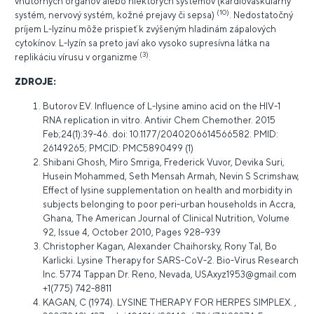
vnútorných orgánov alebo niektorých systémov (kardiovaskulárny
(10)
systém, nervový systém, kožné prejavy či sepsa)
. Nedostatočný
príjem L-lyzínu môže prispieť k zvýšeným hladinám zápalových
cytokínov. L-lyzín sa preto javí ako vysoko supresívna látka na
(3)
replikáciu vírusu v organizme
.
ZDROJE:
Butorov EV. Influence of L-lysine amino acid on the HIV-1
RNA replication in vitro. Antivir Chem Chemother. 2015
Feb;24(1):39-46. doi: 10.1177/2040206614566582. PMID:
26149265; PMCID: PMC5890499 (1)
Shibani Ghosh, Miro Smriga, Frederick Vuvor, Devika Suri,
Husein Mohammed, Seth Mensah Armah, Nevin S Scrimshaw,
Effect of lysine supplementation on health and morbidity in
subjects belonging to poor peri-urban households in Accra,
Ghana, The American Journal of Clinical Nutrition, Volume
92, Issue 4, October 2010, Pages 928–939
Christopher Kagan, Alexander Chaihorsky, Rony Tal, Bo
Karlicki. Lysine Therapy for SARS-CoV-2. Bio-Virus Research
Inc. 5774 Tappan Dr. Reno, Nevada,
USAxyz1953@gmail.com
+1(775) 742-8811
KAGAN, C (1974). LYSINE THERAPY FOR HERPES SIMPLEX. ,