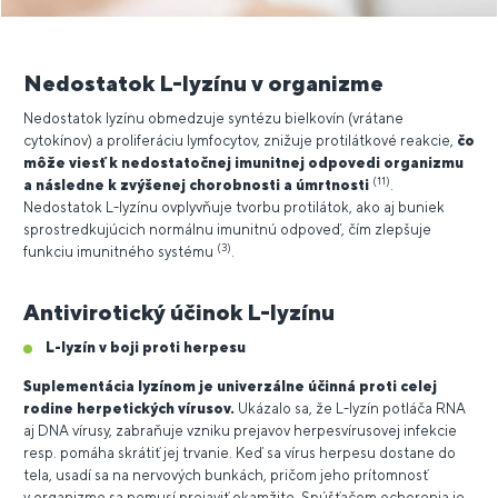
Nedostatok L-lyzínu v organizme
Nedostatok lyzínu obmedzuje syntézu bielkovín (vrátane
cytokínov) a proliferáciu lymfocytov, znižuje protilátkové reakcie,
čo
môže viesť k nedostatočnej imunitnej odpovedi organizmu
(11)
a následne k zvýšenej chorobnosti a úmrtnosti
.
Nedostatok L-lyzínu ovplyvňuje tvorbu protilátok, ako aj buniek
sprostredkujúcich normálnu imunitnú odpoveď, čím zlepšuje
(3)
funkciu imunitného systému
.
Antivirotický účinok L-lyzínu
L-lyzín v boji proti herpesu
Suplementácia lyzínom je univerzálne účinná proti celej
rodine herpetických vírusov.
Ukázalo sa, že L-lyzín potláča RNA
aj DNA vírusy, zabraňuje vzniku prejavov herpesvírusovej infekcie
resp. pomáha skrátiť jej trvanie. Keď sa vírus herpesu dostane do
tela, usadí sa na nervových bunkách, pričom jeho prítomnosť
v organizme sa nemusí prejaviť okamžite. Spúšťačom ochorenia je