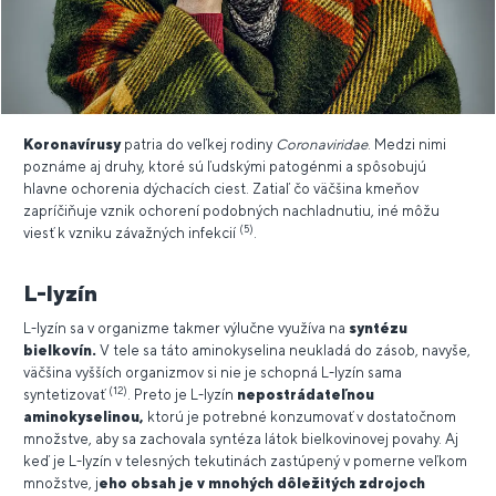
Koronavírusy
patria do veľkej rodiny
Coronaviridae
. Medzi nimi
poznáme aj druhy, ktoré sú ľudskými patogénmi a spôsobujú
hlavne ochorenia dýchacích ciest. Zatiaľ čo väčšina kmeňov
zapríčiňuje vznik ochorení podobných nachladnutiu, iné môžu
(5)
viesť k vzniku závažných infekcií
.
L-lyzín
L-lyzín sa v organizme takmer výlučne využíva na
syntézu
bielkovín.
V tele sa táto aminokyselina neukladá do zásob, navyše,
väčšina vyšších organizmov si nie je schopná L-lyzín sama
(12)
syntetizovať
. Preto je L-lyzín
nepostrádateľnou
aminokyselinou,
ktorú je potrebné konzumovať v dostatočnom
množstve, aby sa zachovala syntéza látok bielkovinovej povahy. Aj
keď je L-lyzín v telesných tekutinách zastúpený v pomerne veľkom
množstve, j
eho obsah je v mnohých dôležitých zdrojoch