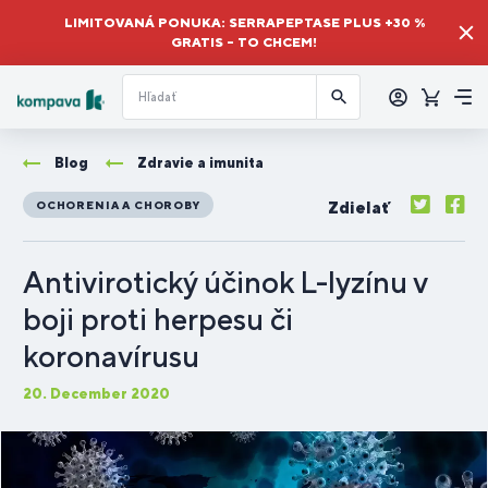
LIMITOVANÁ PONUKA: SERRAPEPTASE PLUS +30 %
GRATIS – TO CHCEM!
Prihlásiť
sa
Košík
Me
Blog
Zdravie a imunita
Zdielať
OCHORENIA A CHOROBY
Antivirotický účinok L-lyzínu v
boji proti herpesu či
koronavírusu
20. December 2020