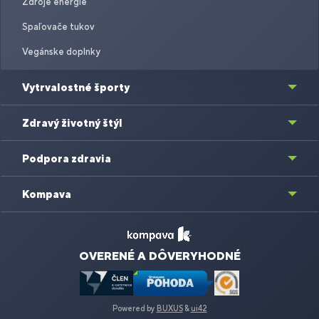
Zdroje energie
Spaľovače tukov
Vegánske doplnky
Vytrvalostné športy
Zdravý životný štýl
Podpora zdravia
Kompava
OVERENÉ A DÔVERYHODNÉ
Powered by
BUXUS
&
ui42