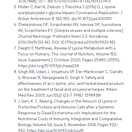
303(7848), 137–. doi:10.1016/S0140-6736(74)92374-5
Müller C, Karl N, Ziebuhr J, Pleschka S (2016) D, L-lysine
acetylsalicylate + glycine Impairs Coronavirus Replication. J
Antivir Antiretrovir 8: 142-150. doi:10.4172/jaa.1000151
Zheleznikova GF, Scripchenko NV, Ivanova GP, Surovtseva
AV, Scripchenko EY. [Gerpes viruses and multiple sclerosis].
Zhurnal Nevrologii i Psikhiatrii Imeni S.S. Korsakova.
2016;116(9):133-143. DOI: 10.17116/jnevro201611691133-143.
Dwight E Matthews, Review of Lysine Metabolism with a
Focus on Humans, The Journal of Nutrition, Volume 150,
Issue Supplement_1, October 2020, Pages 2548S–2555S,
https://doi.org/10.1093/jn/nxaa224
Singh BB, Udani J, Vinjamury SP, Der-Martirosian C, Gandhi
S, Khorsan R, Nanjegowda D, Singh V. Safety and
effectiveness of an L-lysine, zinc, and herbal-based product
on the treatment of facial and circumoral herpes. Altern
Med Rev. 2005 Jun;10(2):123-7. PMID: 15989381.
J. Iseri, K. C. Klasing, Changes in the Amount of Lysine in
Protective Proteins and Immune Cells after a Systemic
Response to Dead Escherichia coli: Implications for the
Nutritional Costs of Immunity, Integrative and Comparative
Biology, Volume 54, Issue 5, November 2014, Pages 922–
930,
https://doi.org/10.1093/icb/icu111