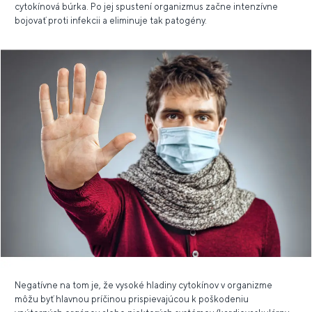
cytokínová búrka. Po jej spustení organizmus začne intenzívne
bojovať proti infekcii a eliminuje tak patogény.
Negatívne na tom je, že vysoké hladiny cytokínov v organizme
môžu byť hlavnou príčinou prispievajúcou k poškodeniu