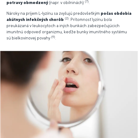
(7)
potravy obmedzený
(napr. v obilninách)
.
Nároky na príjem L-lyzínu sa zvyšujú predovšetkým
počas obdobia
(2)
akútnych infekčných chorôb
. Prítomnosť lyzínu bola
preukázaná v leukocytoch a iných bunkách zabezpečujúcich
imunitnú odpoveď organizmu, keďže bunky imunitného systému
(9)
sú bielkovinovej povahy
.