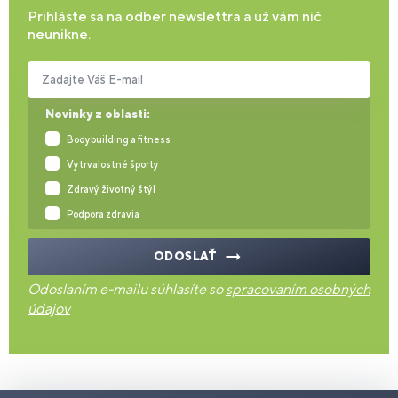
Prihláste sa na odber newslettra a už vám nič
neunikne.
Zadajte Váš E-mail
Novinky z oblasti:
Bodybuilding a fitness
Vytrvalostné športy
Zdravý životný štýl
Podpora zdravia
ODOSLAŤ
Odoslaním e-mailu súhlasíte so
spracovaním osobných
údajov