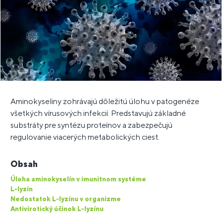
Aminokyseliny zohrávajú dôležitú úlohu v patogenéze
všetkých vírusových infekcií. Predstavujú základné
substráty pre syntézu proteínov a zabezpečujú
regulovanie viacerých metabolických ciest.
Obsah
Úloha aminokyselín v imunitnom systéme
L-lyzín
Nedostatok L-lyzínu v organizme
Antivirotický účinok L-lyzínu