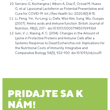
Serrano G, Kochergina I, Albors A, Diaz E, Oroval M, Hueso
G, et al. Liposomal Lactoferrin as Potential Preventative and
Cure for COVID-19. Int J Res Health Sci. 2020;8(1):8-15.
Li, Peng; Yin, Yu-Long; Li, Defa; Woo Kim, Sung; Wu, Guoyao
(2007). Amino acids and immune function. British Journal of
Nutrition, 98(2), 237–. doi:10.1017/S000711450769936X
Iseri, V. J.; Klasing, K. C. (2014). Changes in the Amount of
Lysine in Protective Proteins and Immune Cells after a
Systemic Response to Dead Escherichia coli: Implications for
the Nutritional Costs of Immunity. Integrative and
Comparative Biology, 54(5), 922–930. doi:10.1093/icb/icu111
PRIDAJTE SA K
NÁM!