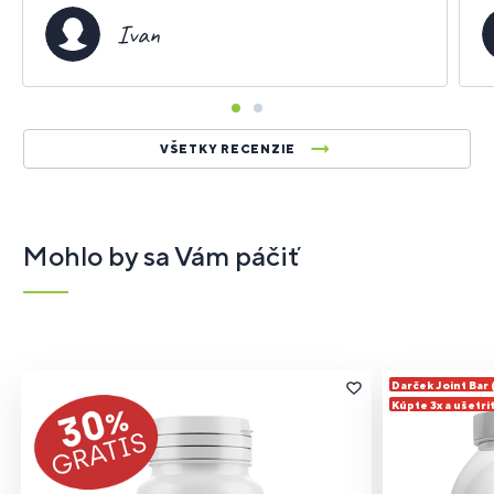
Ivan
VŠETKY RECENZIE
Mohlo by sa Vám páčiť
Darček Joint Bar
Kúpte 3x a ušetri