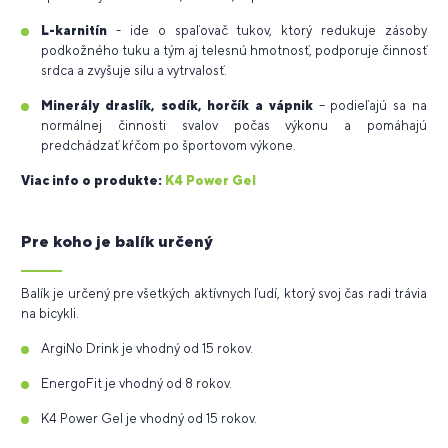
L-karnitín
- ide o spaľovač tukov, ktorý redukuje zásoby
podkožného tuku a tým aj telesnú hmotnosť, podporuje činnosť
srdca a zvyšuje silu a vytrvalosť.
Minerály draslík, sodík, horčík a vápnik
– podieľajú sa na
normálnej činnosti svalov počas výkonu a pomáhajú
predchádzať kŕčom po športovom výkone.
Viac info o
produkte:
K4 Power Gel
Pre koho je balík určený
Balík je určený pre všetkých aktívnych ľudí, ktorý svoj čas radi trávia
na bicykli.
ArgiNo Drink je vhodný od 15 rokov.
EnergoFit je vhodný od 8 rokov.
K4 Power Gel je vhodný od 15 rokov.