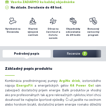
Vzorka ZADARMO ku každej objednávke
Na sklade. Doručenie do 48 hod.
Vyrobené na
Vlastné
Dôraz na
Objednávky
Bonusový
Slovensku
vývojové
čerstvosť a
odosielame
vernostný
centrum
čistotu
do 24 hodín
program
surovín
Podrobný popis
Recenzie
7
Základný popis produktu
Kombinácia predtréningovej pumpy
ArgiNo drink
, izotonického
nápoja
EnergoFit
a energetických gélov
K4 Power Gel
vám
zabezpečí dostatočný príjem energie. Balík produktov je vhodný
ako pre profesionálnych tak aj pre rekreačných cyklistov, ktorí chcú
dosahovať tie najlepšie športové výsledky. Či už jazdíte na cestnom
alebo horskom bicykli, dostatočný príjem energie rovnako dôležitý