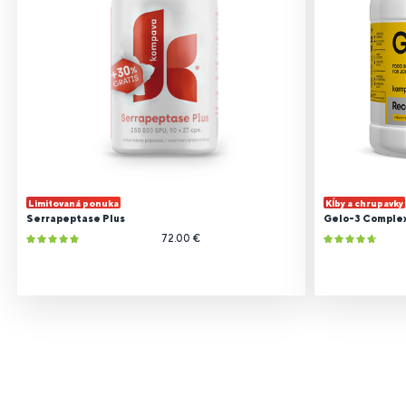
Limitovaná ponuka
Kĺby a chrupavky
Serrapeptase Plus
Gelo-3 Comple
72.00 €