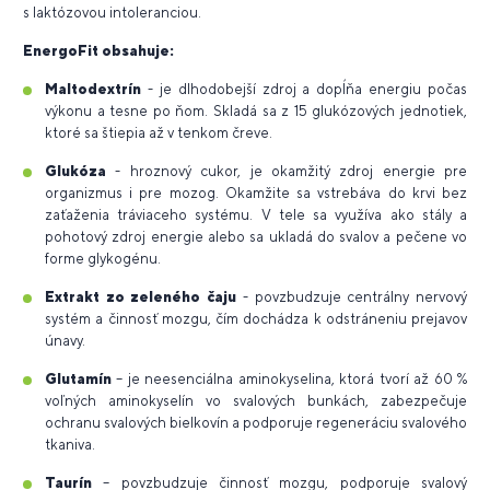
s laktózovou intoleranciou.
EnergoFit obsahuje:
Maltodextrín
- je dlhodobejší zdroj a dopĺňa energiu počas
výkonu a tesne po ňom. Skladá sa z 15 glukózových jednotiek,
ktoré sa štiepia až v tenkom čreve.
Glukóza
- hroznový cukor, je okamžitý zdroj energie pre
organizmus i pre mozog. Okamžite sa vstrebáva do krvi bez
zaťaženia tráviaceho systému. V tele sa využíva ako stály a
pohotový zdroj energie alebo sa ukladá do svalov a pečene vo
forme glykogénu.
Extrakt zo zeleného čaju
- povzbudzuje centrálny nervový
systém a činnosť mozgu, čím dochádza k odstráneniu prejavov
únavy.
Glutamín
– je neesenciálna aminokyselina, ktorá tvorí až 60 %
voľných aminokyselín vo svalových bunkách, zabezpečuje
ochranu svalových bielkovín a podporuje regeneráciu svalového
tkaniva.
Taurín
– povzbudzuje činnosť mozgu, podporuje svalový