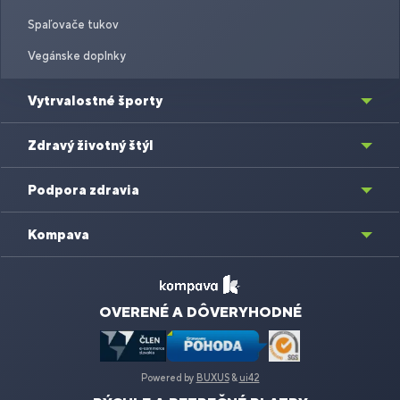
Spaľovače tukov
Vegánske doplnky
Vytrvalostné športy
Zdravý životný štýl
Podpora zdravia
Kompava
OVERENÉ A DÔVERYHODNÉ
Powered by
BUXUS
&
ui42