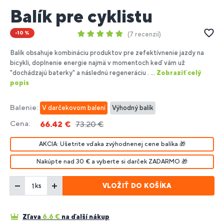
Balík pre cyklistu
-10 %
7 recenzií
Balík obsahuje kombináciu produktov pre zefektívnenie jazdy na
bicykli, doplnenie energie najmä v momentoch keď vám už
"dochádzajú baterky" a následnú regeneráciu . ...
Zobraziť celý
popis
Balenie:
V darčekovom balení
Výhodný balík
Cena:
66.42 €
73.20 €
AKCIA: Ušetrite vďaka zvýhodnenej cene balíka 🎁
Nakúpte nad 30 € a vyberte si darček ZADARMO 🎁
VLOŽIŤ DO KOŠÍKA
ks
Zľava
6.6
€
na ďalší nákup