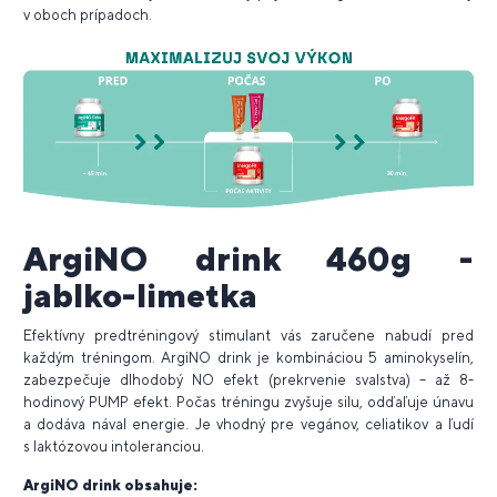
v oboch prípadoch.
ArgiNO drink 460g -
jablko-limetka
Efektívny predtréningový stimulant vás zaručene nabudí pred
každým tréningom. ArgiNO drink je kombináciou 5 aminokyselín,
zabezpečuje dlhodobý NO efekt (prekrvenie svalstva) – až 8-
hodinový PUMP efekt. Počas tréningu zvyšuje silu, odďaľuje únavu
a dodáva nával energie. Je vhodný pre vegánov, celiatikov a ľudí
s laktózovou intoleranciou.
ArgiNO drink obsahuje: