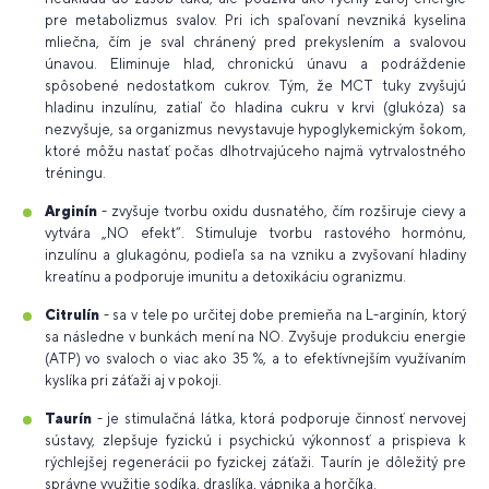
pre metabolizmus svalov. Pri ich spaľovaní nevzniká kyselina
mliečna, čím je sval chránený pred prekyslením a svalovou
únavou. Eliminuje hlad, chronickú únavu a podráždenie
spôsobené nedostatkom cukrov. Tým, že MCT tuky zvyšujú
hladinu inzulínu, zatiaľ čo hladina cukru v krvi (glukóza) sa
nezvyšuje, sa organizmus nevystavuje hypoglykemickým šokom,
ktoré môžu nastať počas dlhotrvajúceho najmä vytrvalostného
tréningu.
Arginín
- zvyšuje tvorbu oxidu dusnatého, čím rozširuje cievy a
vytvára „NO efekt“. Stimuluje tvorbu rastového hormónu,
inzulínu a glukagónu, podieľa sa na vzniku a zvyšovaní hladiny
kreatínu a podporuje imunitu a detoxikáciu ogranizmu.
Citrulín
- sa v tele po určitej dobe premieňa na L-arginín, ktorý
sa následne v bunkách mení na NO. Zvyšuje produkciu energie
(ATP) vo svaloch o viac ako 35 %, a to efektívnejším využívaním
kyslíka pri záťaži aj v pokoji.
Taurín
- je stimulačná látka, ktorá podporuje činnosť nervovej
sústavy, zlepšuje fyzickú i psychickú výkonnosť a prispieva k
rýchlejšej regenerácii po fyzickej záťaži. Taurín je dôležitý pre
správne využitie sodíka, draslíka, vápnika a horčíka.