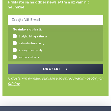
Prihláste sa na odber newslettra a už vám nič
neunikne.
Zadajte Váš E-mail
Novinky z oblasti:
Bodybuilding a fitness
Vytrvalostné športy
Zdravý životný štýl
Podpora zdravia
ODOSLAŤ
Odoslaním e-mailu súhlasíte so
spracovaním osobných
údajov