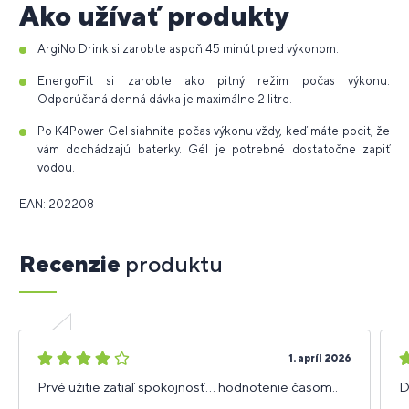
Ako užívať produkty
ArgiNo Drink si zarobte aspoň 45 minút pred výkonom.
EnergoFit si zarobte ako pitný režim počas výkonu.
Odporúčaná denná dávka je maximálne 2 litre.
Po K4Power Gel siahnite počas výkonu vždy, keď máte pocit, že
vám dochádzajú baterky. Gél je potrebné dostatočne zapiť
vodou.
EAN: 202208
Recenzie
produktu
4
5
1. apríl 2026
hviezdičky
h
Prvé užitie zatiaľ spokojnosť... hodnotenie časom..
D