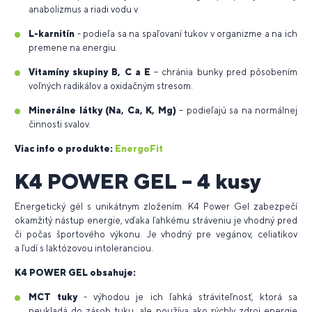
anabolizmus a riadi vodu v
L-karnitín
- podieľa sa na spaľovaní tukov v organizme a na ich
premene na energiu.
Vitamíny skupiny B, C a E
– chránia bunky pred pôsobením
voľných radikálov a oxidačným stresom.
Minerálne látky (Na, Ca, K, Mg)
– podieľajú sa na normálnej
činnosti svalov.
Viac info o
produkte:
EnergoFit
K4 POWER GEL – 4 kusy
Energetický gél s unikátnym zložením. K4 Power Gel zabezpečí
okamžitý nástup energie, vďaka ľahkému stráveniu je vhodný pred
či počas športového výkonu. Je vhodný pre vegánov, celiatikov
a ľudí s laktózovou intoleranciou.
K4 POWER GEL obsahuje:
MCT tuky
- výhodou je ich ľahká stráviteľnosť, ktorá sa
neukladá do zásob tuku, ale používa ako rýchly zdroj energie