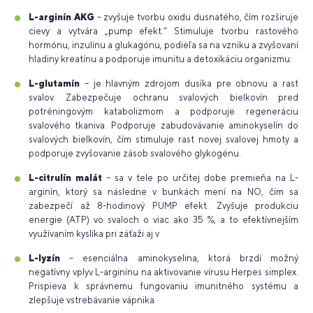
L-arginín AKG
– zvyšuje tvorbu oxidu dusnatého, čím rozširuje
cievy a vytvára „pump efekt.“ Stimuluje tvorbu rastového
hormónu, inzulínu a glukagónu, podieľa sa na vzniku a zvyšovaní
hladiny kreatínu a podporuje imunitu a detoxikáciu organizmu.
L-glutamín
– je hlavným zdrojom dusíka pre obnovu a rast
svalov. Zabezpečuje ochranu svalových bielkovín pred
potréningovým katabolizmom a podporuje regeneráciu
svalového tkaniva. Podporuje zabudovávanie aminokyselín do
svalových bielkovín, čím stimuluje rast novej svalovej hmoty a
podporuje zvyšovanie zásob svalového glykogénu.
L-citrulín malát
– sa v tele po určitej dobe premieňa na L-
arginín, ktorý sa následne v bunkách mení na NO, čím sa
zabezpečí až 8-hodinový PUMP efekt. Zvyšuje produkciu
energie (ATP) vo svaloch o viac ako 35 %, a to efektívnejším
využívaním kyslíka pri záťaži aj v
L-lyzín
– esenciálna aminokyselina, ktorá brzdí možný
negatívny vplyv L-arginínu na aktivovanie vírusu Herpes simplex.
Prispieva k správnemu fungovaniu imunitného systému a
zlepšuje vstrebávanie vápnika