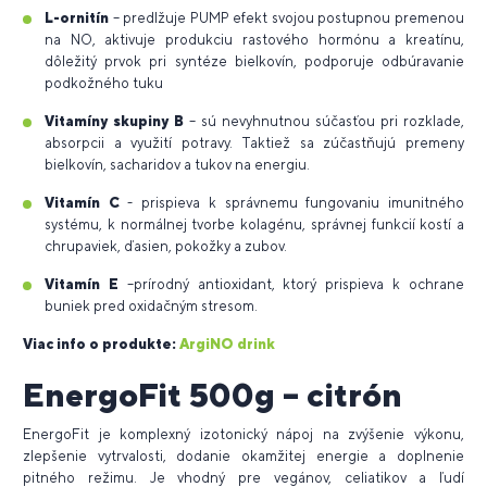
L-ornitín
– predlžuje PUMP efekt svojou postupnou premenou
na NO, aktivuje produkciu rastového hormónu a kreatínu,
dôležitý prvok pri syntéze bielkovín, podporuje odbúravanie
podkožného tuku
Vitamíny skupiny B
– sú nevyhnutnou súčasťou pri rozklade,
absorpcii a využití potravy. Taktiež sa zúčastňujú premeny
bielkovín, sacharidov a tukov na energiu.
Vitamín C
- prispieva k správnemu fungovaniu imunitného
systému, k normálnej tvorbe kolagénu, správnej funkcií kostí a
chrupaviek, ďasien, pokožky a zubov.
Vitamín E
–prírodný antioxidant, ktorý prispieva k ochrane
buniek pred oxidačným stresom.
Viac info o
produkte:
ArgiNO drink
EnergoFit 500g – citrón
EnergoFit je komplexný izotonický nápoj na zvýšenie výkonu,
zlepšenie vytrvalosti, dodanie okamžitej energie a doplnenie
pitného režimu. Je vhodný pre vegánov, celiatikov a ľudí