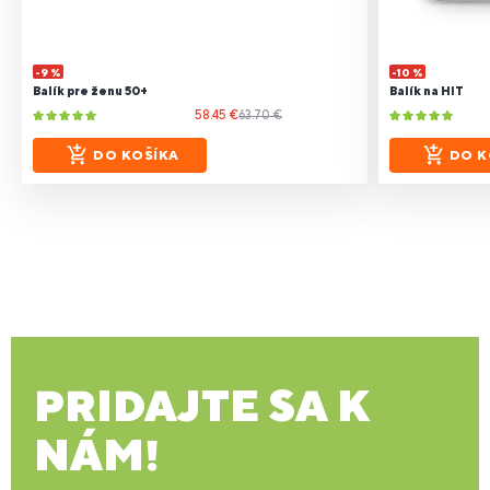
-9 %
-10 %
Balík pre ženu 50+
Balík na HIT
58.45 €
63.70 €
DO KOŠÍKA
DO K
PRIDAJTE SA K
NÁM!