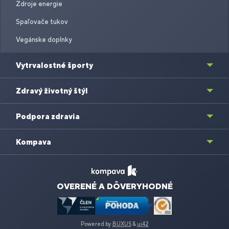
Zdroje energie
Spaľovače tukov
Vegánske doplnky
Vytrvalostné športy
Zdravý životný štýl
Podpora zdravia
Kompava
OVERENÉ A DÔVERYHODNÉ
Powered by
BUXUS
&
ui42