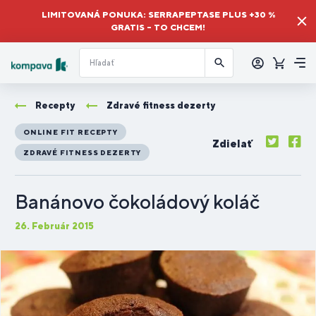
LIMITOVANÁ PONUKA: SERRAPEPTASE PLUS +30 %
GRATIS – TO CHCEM!
Prihlásiť
sa
Košík
Me
Recepty
Zdravé fitness dezerty
ONLINE FIT RECEPTY
Zdielať
ZDRAVÉ FITNESS DEZERTY
Banánovo čokoládový koláč
26. Február 2015