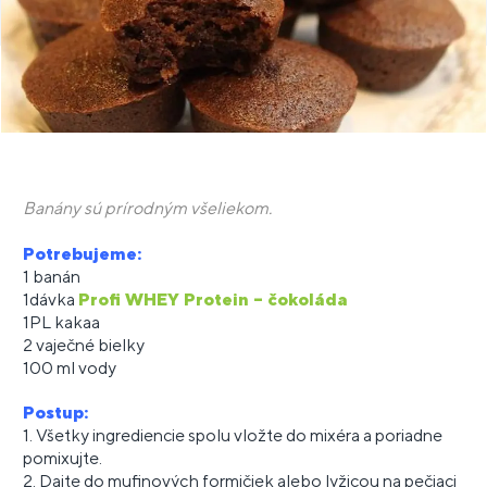
Banány sú prírodným všeliekom.
Potrebujeme:
1 banán
1dávka
Profi WHEY Protein – čokoláda
1PL kakaa
2 vaječné bielky
100 ml vody
Postup:
1. Všetky ingrediencie spolu vložte do mixéra a poriadne
pomixujte.
2. Dajte do mufinových formičiek alebo lyžicou na pečiaci