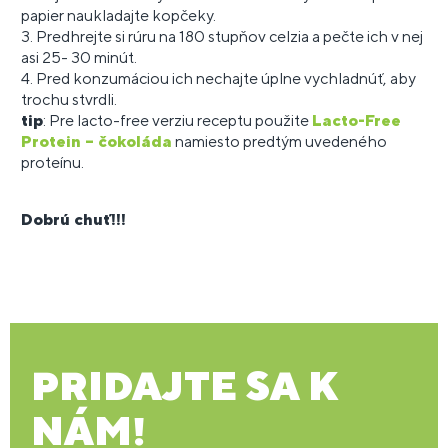
papier naukladajte kopčeky.
3. Predhrejte si rúru na 180 stupňov celzia a pečte ich v nej
asi 25- 30 minút.
4. Pred konzumáciou ich nechajte úplne vychladnúť, aby
trochu stvrdli.
tip
: Pre lacto-free verziu receptu použite
Lacto-Free
Protein – čokoláda
namiesto predtým uvedeného
proteínu.
Dobrú chuť!!!
PRIDAJTE SA K
NÁM!