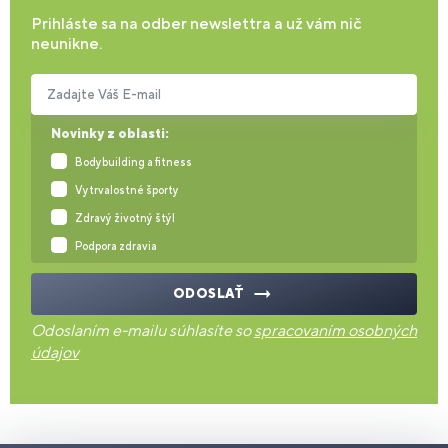
Prihláste sa na odber newslettra a už vám nič
neunikne.
Zadajte Váš E-mail
Novinky z oblasti:
Bodybuilding a fitness
Vytrvalostné športy
Zdravý životný štýl
Podpora zdravia
ODOSLAŤ
Odoslaním e-mailu súhlasíte so
spracovaním osobných
údajov