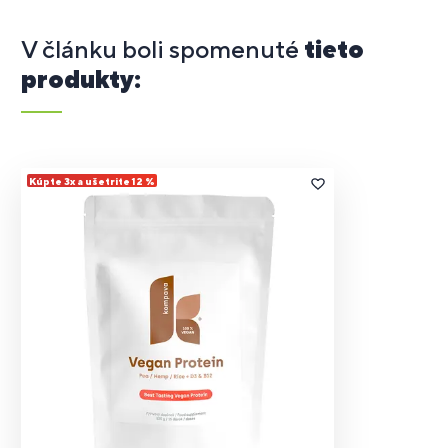
V článku boli spomenuté
tieto
produkty:
Kúpte 3x a ušetrite 12 %