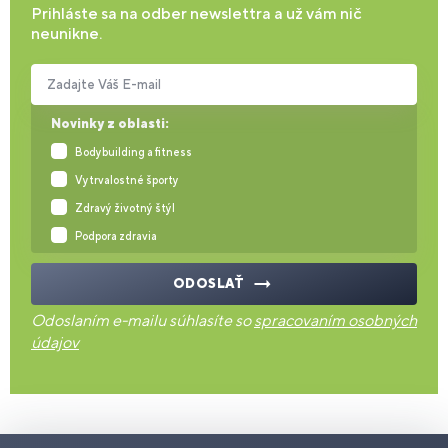
Prihláste sa na odber newslettra a už vám nič
neunikne.
Zadajte Váš E-mail
Novinky z oblasti:
Bodybuilding a fitness
Vytrvalostné športy
Zdravý životný štýl
Podpora zdravia
ODOSLAŤ
Odoslaním e-mailu súhlasíte so
spracovaním osobných
údajov