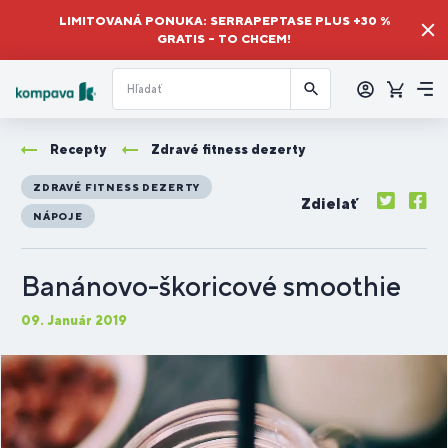
LIMITOVANÁ PONUKA: SERRAPEPTASE PLUS +30 %
GRATIS – TO CHCEM!
Prihlásiť
sa
Košík
Me
Recepty
Zdravé fitness dezerty
ZDRAVÉ FITNESS DEZERTY
Zdielať
NÁPOJE
Banánovo-škoricové smoothie
09. Január 2019