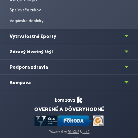
Spaľovače tukov
Vegánske doplnky
Vytrvalostné športy
Zdravý životný štýl
Podpora zdravia
Kompava
OVERENÉ A DÔVERYHODNÉ
Powered by
BUXUS
&
ui42