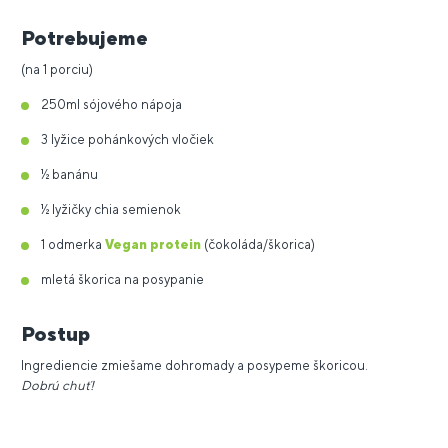
Potrebujeme
(na 1 porciu)
250ml sójového nápoja
3 lyžice pohánkových vločiek
½ banánu
½ lyžičky chia semienok
1 odmerka
Vegan protein
(čokoláda/škorica)
mletá škorica na posypanie
Postup
Ingrediencie zmiešame dohromady a posypeme škoricou.
Dobrú chuť!