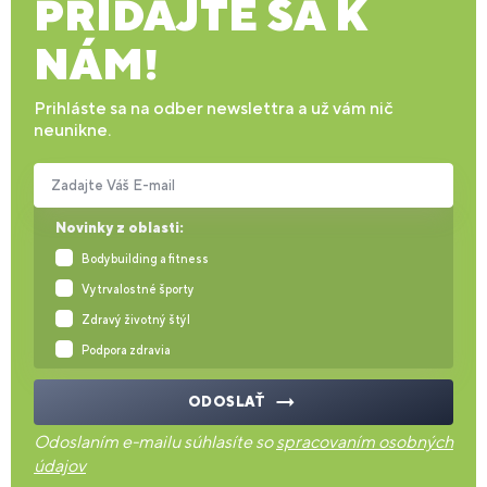
PRIDAJTE SA K
NÁM!
Prihláste sa na odber newslettra a už vám nič
neunikne.
Zadajte Váš E-mail
Novinky z oblasti:
Bodybuilding a fitness
Vytrvalostné športy
Zdravý životný štýl
Podpora zdravia
ODOSLAŤ
Odoslaním e-mailu súhlasíte so
spracovaním osobných
údajov