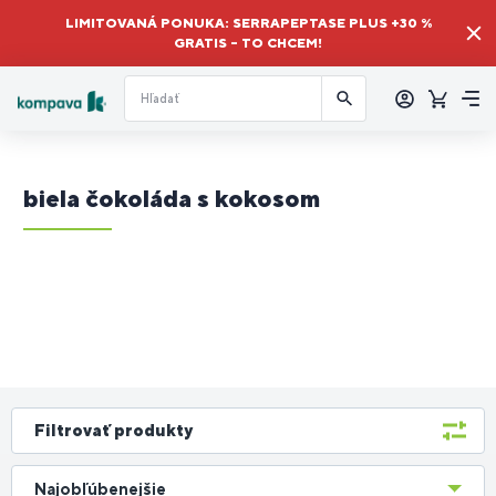
LIMITOVANÁ PONUKA: SERRAPEPTASE PLUS +30 %
GRATIS – TO CHCEM!
Prihlásiť
sa
Košík
Me
biela čokoláda s kokosom
Filtrovať produkty
Najobľúbenejšie