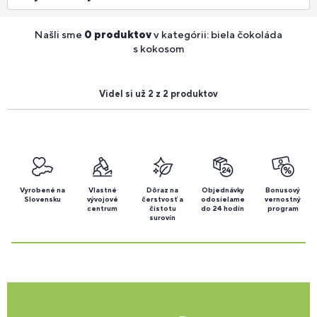
Našli sme
0 produktov
v kategórii: biela čokoláda
s kokosom
Videl si už 2 z 2 produktov
Vyrobené na
Vlastné
Dôraz na
Objednávky
Bonusový
Slovensku
vývojové
čerstvosť a
odosielame
vernostný
centrum
čistotu
do 24 hodín
program
surovín