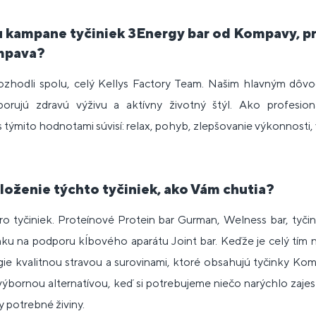
ou kampane tyčiniek 3Energy bar od Kompavy, pre
mpava?
zhodli spolu, celý Kellys Factory Team. Našim hlavným dôv
rujú zdravú výživu a aktívny životný štýl. Ako profesion
 týmito hodnotami súvisí: relax, pohyb, zlepšovanie výkonnosti, 
loženie týchto tyčiniek, ako Vám chutia?
 tyčiniek. Proteínové Protein bar Gurman, Welness bar, tyči
nku na podporu kĺbového aparátu Joint bar. Keďže je celý tím 
ie kvalitnou stravou a surovinami, ktoré obsahujú tyčinky Komp
výbornou alternatívou, keď si potrebujeme niečo narýchlo zaje
 potrebné živiny.