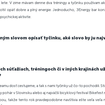
 v lete. V zime mávam denne dva tréningy a tyčinku používam a
cítil opäť dobre a plný energie. Jednoducho, 3Energy bar ko
psychickej aktivite.
dným slovom opísať tyčinku, aké slovo by ju naj
ch súťažiach, tréningoch či v iných krajinách už
?
eamu dosť cestujeme, a tak s nami tyčinky už čo-to pochodili. St
pohár v Slovinsku alebo aj najväčší bicyklový festival Bikefest
bou, takže tento rok pravdepodobne navštívia ešte veľa veľa 