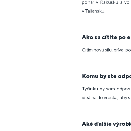
pohár v Rakúsku a vo Š
v Taliansku.
Ako sa cítite po 
Cítim novú silu, príval p
Komu by ste odpo
Tyčinku by som odporuč
ideálna do vrecka, aby s
Aké ďalšie výrob