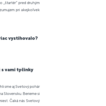
ko „štartér“ pred druhým
nzumujem pri akejkoľvek
viac vystihovalo?
 s vami tyčinky
ihli sme aj Svetový pohár
 na Slovensku. Berieme si
miest. Čaká nás Svetový