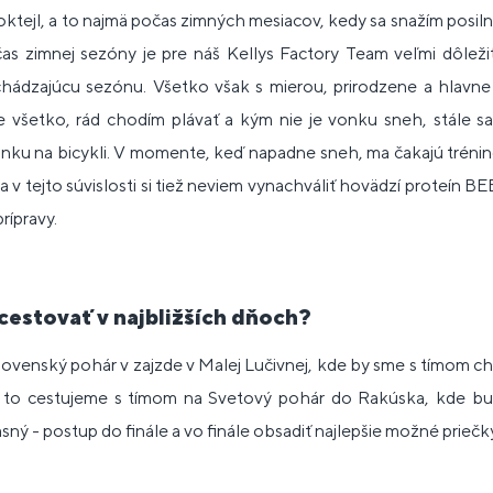
oktejl, a to najmä počas zimných mesiacov, kedy sa snažím posilniť
očas zimnej sezóny je pre náš Kellys Factory Team veľmi dôleži
hádzajúcu sezónu. Všetko však s mierou, prirodzene a hlavne
e všetko, rád chodím plávať a kým nie je vonku sneh, stále sa
nku na bicykli. V momente, keď napadne sneh, ma čakajú tréning
 v tejto súvislosti si tiež neviem vynachváliť hovädzí proteín B
rípravy.
cestovať v najbližších dňoch?
venský pohár v zajzde v Malej Lučivnej, kde by sme s tímom chc
 to cestujeme s tímom na Svetový pohár do Rakúska, kde bud
jasný - postup do finále a vo finále obsadiť najlepšie možné priečk