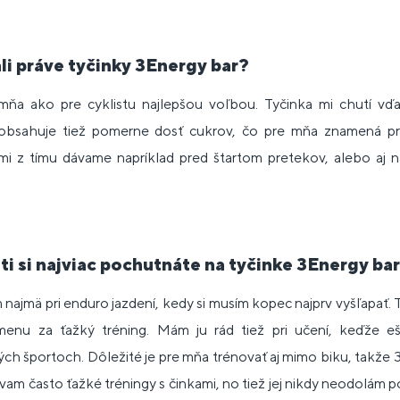
ali práve tyčinky 3Energy bar?
ňa ako pre cyklistu najlepšou voľbou. Tyčinka mi chutí vďa
a obsahuje tiež pomerne dosť cukrov, čo pre mňa znamená prí
anmi z tímu dávame napríklad pred štartom pretekov, alebo aj 
osti si najviac pochutnáte na tyčinke 3Energy ba
 najmä pri enduro jazdení, kedy si musím kopec najprv vyšľapať. 
enu za ťažký tréning. Mám ju rád tiež pri učení, keďže eš
h športoch. Dôležité je pre mňa trénovať aj mimo biku, takže 3
vam často ťažké tréningy s činkami, no tiež jej nikdy neodolám