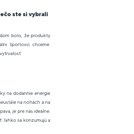
čo ste si vybrali
odom bolo, že produkty
álni športovci chceme
vytrvalosť.
nky na dodannie energie
neustále na nohách a na
ava, je pre nás ideálne.
sť: ľahko sa konzumujú a