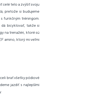
 celé telo a zvýšiť svoju
tá, pretože si budujeme
 s funkčným tréningom.
 dá bicyklovať, takže si
y na trenažéri, ktoré sú
EEF amino, ktorý mi veľmi
eli brať všetky pódiové
eme jazdiť s najlepšími
y.