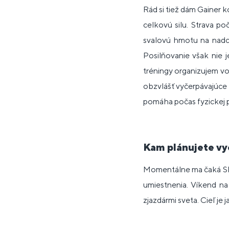
Rád si tiež dám Gainer k
celkovú silu. Strava p
svalovú hmotu na nadc
Posilňovanie však nie j
tréningy organizujem vo
obzvlášť vyčerpávajúce a
pomáha počas fyzickej p
Kam plánujete vy
Momentálne ma čaká Slo
umiestnenia. Víkend na
zjazdármi sveta. Cieľ je 