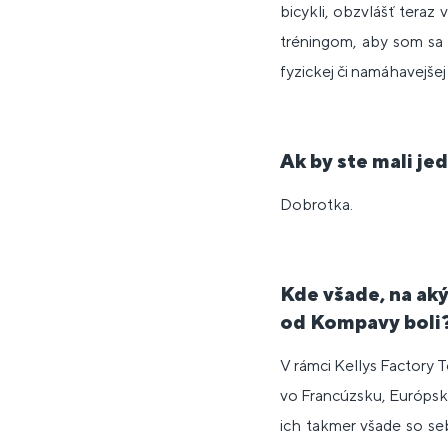
bicykli, obzvlášť teraz
tréningom, aby som sa 
fyzickej či namáhavejšej 
Ak by ste mali je
Dobrotka.
Kde všade, na aký
od Kompavy boli
V rámci Kellys Factory T
vo Francúzsku, Európsky 
ich takmer všade so se