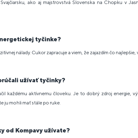
vajčiarsku, ako aj majstrovstvá Slovenska na Chopku v Jasn
energetickej tyčinke?
ozitívnej nálady. Cukor zapracuje a viem, že zajazdím čo najlepšie, 
rúčali užívať tyčinky?
il každému aktívnemu človeku. Je to dobrý zdroj energie, vý
te ju mohli mať stále po ruke.
ky od Kompavy užívate?