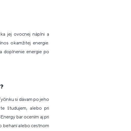
ka jej ovocnej náplni a
nos okamžitej energie.
na doplnenie energie po
r?
Tyčinku si dávam po jeho
te študujem, alebo pri
Energy bar ocením aj pri
 po behaní alebo cestnom