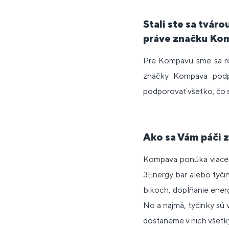
Stali ste sa tvár
práve značku Ko
Pre Kompavu sme sa ro
značky Kompava podpo
podporovať všetko, čo s
Ako sa Vám páči z
Kompava ponúka viacero
3Energy bar alebo tyči
bikoch, dopĺňanie energ
No a najmä, tyčinky sú 
dostaneme v nich všetky