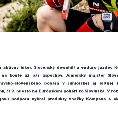
a aktívny biker. Slovenský downhill a enduro jazdec K
na konte už pár úspechov. Juniorský majster Slove
avsko-slovenského pohára v juniorskej aj elitnej k
py, či 9. miesto na Európskom pohári zo Slovinska. V ro
ngovú podporu vybral produkty značky Kompava a a