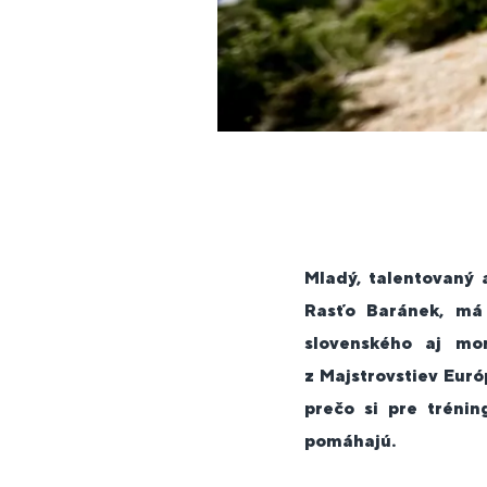
Mladý, talentovaný 
Rasťo Baránek, má 
slovenského aj mor
z Majstrovstiev Euró
prečo si pre tréni
pomáhajú.