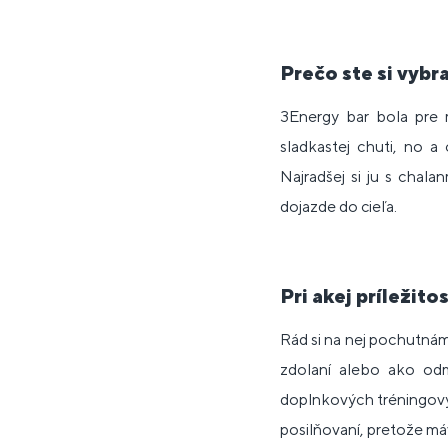
Prečo ste si vybr
3Energy bar bola pre m
sladkastej chuti, no 
Najradšej si ju s chal
dojazde do cieľa.
Pri akej príležit
Rád si na nej pochutnám
zdolaní alebo ako odm
doplnkových tréningovýc
posilňovaní, pretože má