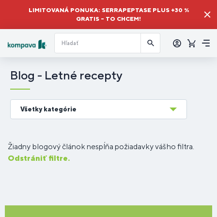
LIMITOVANÁ PONUKA: SERRAPEPTASE PLUS +30 %
GRATIS – TO CHCEM!
Prihlásiť
sa
Košík
Me
Blog - Letné recepty
Všetky kategórie
Žiadny blogový článok nespĺňa požiadavky vášho filtra.
Odstrániť filtre.