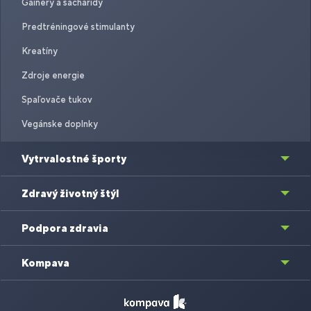
Gainery a sacharidy
Predtréningové stimulanty
Kreatíny
Zdroje energie
Spaľovače tukov
Vegánske doplnky
Vytrvalostné športy
Zdravý životný štýl
Podpora zdravia
Kompava