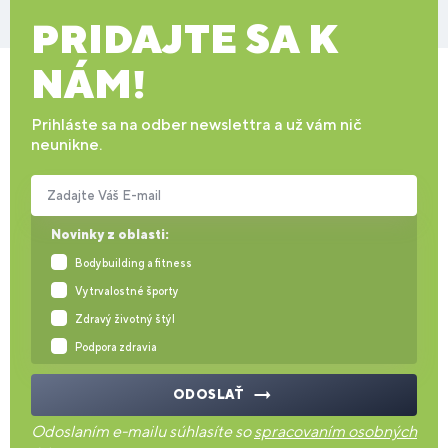
PRIDAJTE SA K
NÁM!
Prihláste sa na odber newslettra a už vám nič
neunikne.
Zadajte Váš E-mail
Novinky z oblasti:
Bodybuilding a fitness
Vytrvalostné športy
Zdravý životný štýl
Podpora zdravia
ODOSLAŤ
Odoslaním e-mailu súhlasíte so
spracovaním osobných