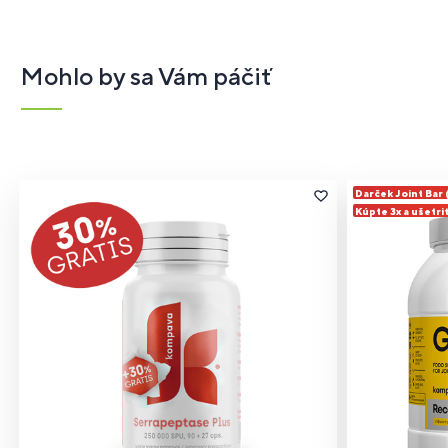
Mohlo by sa Vám páčiť
Darček Joint Bar
Kúpte 3x a ušetri