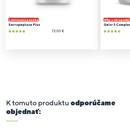
Limitovaná ponuka
Kĺby a chrupavky
Serrapeptase Plus
Gelo-3 Comple
72.00 €
K tomuto produktu
odporúčame
objednať: