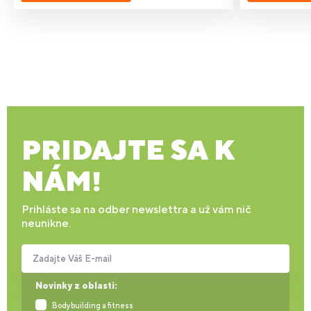
PRIDAJTE SA K
NÁM!
Prihláste sa na odber newslettra a už vám nič
neunikne.
Zadajte Váš E-mail
Novinky z oblasti:
Bodybuilding a fitness