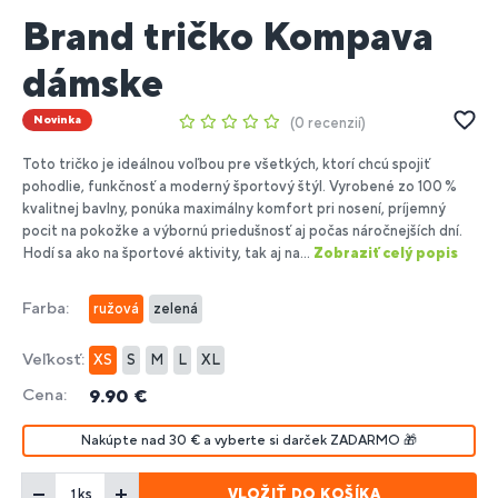
Brand tričko Kompava
dámske
Novinka
0 recenzií
Toto tričko je ideálnou voľbou pre všetkých, ktorí chcú spojiť
pohodlie, funkčnosť a moderný športový štýl. Vyrobené zo 100 %
kvalitnej bavlny, ponúka maximálny komfort pri nosení, príjemný
pocit na pokožke a výbornú priedušnosť aj počas náročnejších dní.
Hodí sa ako na športové aktivity, tak aj na...
Zobraziť celý popis
Farba:
ružová
zelená
Veľkosť:
XS
S
M
L
XL
Cena:
9.90 €
Nakúpte nad 30 € a vyberte si darček ZADARMO 🎁
VLOŽIŤ DO KOŠÍKA
ks