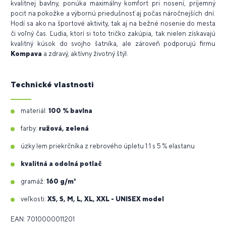
kvalitnej bavlny, ponúka maximálny komfort pri nosení, príjemný
pocit na pokožke a výbornú priedušnosť aj počas náročnejších dní.
Hodí sa ako na športové aktivity, tak aj na bežné nosenie do mesta
či voľný čas. Ľudia, ktorí si toto tričko zakúpia, tak nielen získavajú
kvalitný kúsok do svojho šatníka, ale zároveň podporujú firmu
Kompava
a zdravý, aktívny životný štýl.
Technické vlastnosti
materiál:
100 % bavlna
farby:
ružová, zelená
úzky lem priekrčníka z rebrového úpletu 1:1 s 5 % elastanu
kvalitná a odolná potlač
gramáž:
160 g/m²
veľkosti:
XS, S, M, L, XL, XXL -
UNISEX model
EAN: 7010000011201