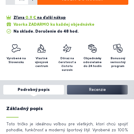
Zľava
0.9
€
na ďalší nákup
Vzorka ZADARMO ku každej objednávke
Na sklade. Doručenie do 48 hod.
Vyrobené na
Vlastné
Dôraz na
Objednávky
Bonusový
Slovensku
vývojové
čerstvosť a
odosielame
vernostný
centrum
čistotu
do 24 hodín
program
surovín
Podrobný popis
Recenzie
Základný popis
Toto tričko je ideálnou voľbou pre všetkých, ktorí chcú spojiť
pohodlie, funkčnosť a moderný športový štýl. Vyrobené zo 100 %