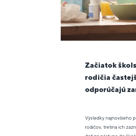
Začiatok škol
rodičia častej
odporúčajú za
Výsledky najnovšieho p
rodičov, tretina ich za