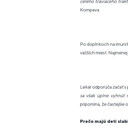
celého tráviaceho trak
Kompava.
Po doplnkoch na imunitu 
väčších miest. Najmenej 
Lekár odporúča začať s 
sa však úplne vyhnúť n
pripomína, že častejšie 
Prečo majú deti slab