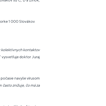
Slovákov sú C, D a Zinok,
zorke 1 000 Slovákov.
 kolektívnych kontaktov
“ vysvetľuje doktor Juraj
ie počasie navyše vírusom
m často znižuje, čo má za