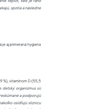
anie teplôt, keď je ráno
ekajú, spotia a následne
á je aj primeraná hygiena
69 %), vitamínom D (55,5
e detský organizmus sú
 preskúmané a podporujú
akoľko osídľujú sliznicu