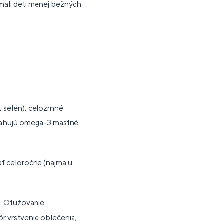
mali deti menej bežných
, selén), celozrnné
bsahujú omega-3 mastné
ať celoročne (najmä u
í. Otužovanie
ôr vrstvenie oblečenia,