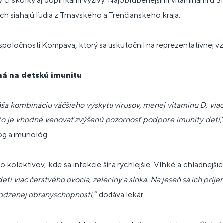
y či škôlky aj doplnkami výživy. Najobľúbenejšími vitamínami u 
ich siahajú ľudia z Trnavského a Trenčianskeho kraja.
 spoločnosti Kompava, ktorý sa uskutočnil na reprezentatívnej v
ná na detskú imunitu
a kombináciu väčšieho výskytu vírusov, menej vitamínu D, viac
reto je vhodné venovať zvýšenú pozornosť podpore imunity detí
,
lóg a imunológ.
do kolektívov, kde sa infekcie šíria rýchlejšie. Vlhké a chladnejš
eti viac čerstvého ovocia, zeleniny a slnka. Na jeseň sa ich príje
rodzenej obranyschopnosti
,“ dodáva lekár.