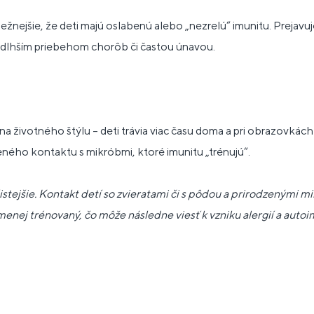
bežnejšie, že deti majú oslabenú alebo „nezrelú“ imunitu. Prejav
, dlhším priebehom chorôb či častou únavou.
na životného štýlu – deti trávia viac času doma a pri obrazovkác
ého kontaktu s mikróbmi, ktoré imunitu „trénujú“.
stejšie. Kontakt detí so zvieratami či s pôdou a prirodzenými mi
menej trénovaný, čo môže následne viesť k vzniku alergií a auto