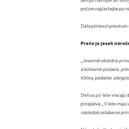
detí pri nástupe do škol
pričom najčastejšie po n
Dáta priniesol prieskum
Prečo je jeseň nároč
„
Jesenné obdobie prináš
a kolísanie počasia, p
Klička, pediater, alergo
Deti sa po lete vracajú 
prospieva. „
V lete majú d
následok oslabenie pri