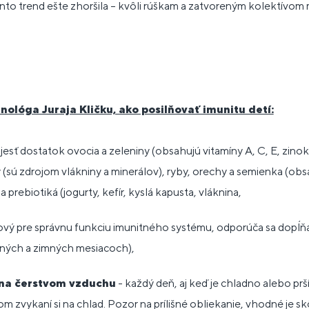
o trend ešte zhoršila – kvôli rúškam a zatvoreným kolektívom 
nológa Juraja Kličku, ako posilňovať imunitu detí:
 jesť dostatok ovocia a zeleniny (obsahujú vitamíny A, C, E, zinok
y (sú zdrojom vlákniny a minerálov), ryby, orechy a semienka (o
a prebiotiká (jogurty, kefír, kyslá kapusta, vláknina,
ový pre správnu funkciu imunitného systému, odporúča sa dopĺň
nných a zimných mesiacoch),
 na čerstvom vzduchu
- každý deň, aj keď je chladno alebo prš
 zvykaní si na chlad. Pozor na prílišné obliekanie, vhodné je sk