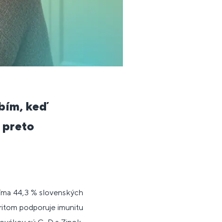
bím, keď
i preto
níma 44,3 % slovenských
pritom podporuje imunitu