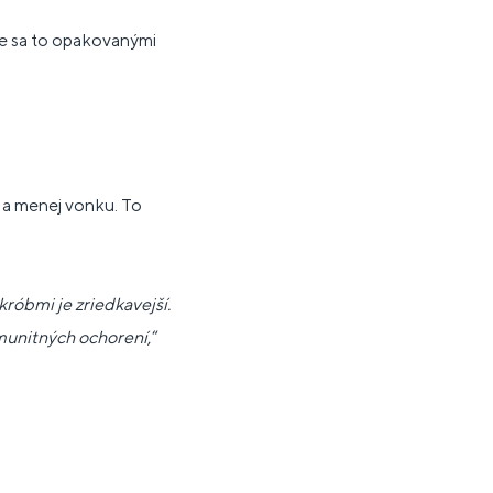
uje sa to opakovanými
h a menej vonku. To
króbmi je zriedkavejší.
imunitných ochorení
,“