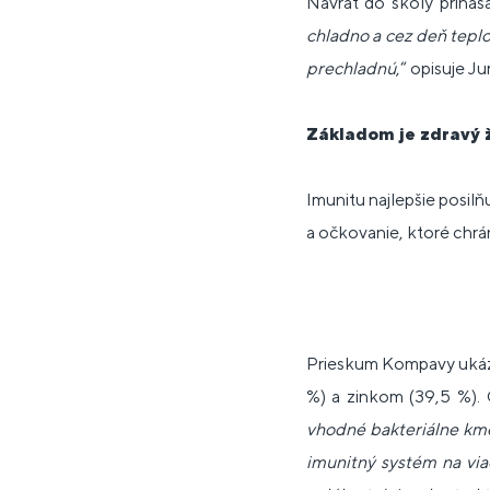
Návrat do školy prináša
chladno a cez deň teplo
prechladnú
,“ opisuje Jur
Základom je zdravý ž
Imunitu najlepšie posilň
a očkovanie, ktoré chrá
Prieskum Kompavy ukázal
%) a zinkom (39,5 %). O
vhodné bakteriálne kme
imunitný systém na viac