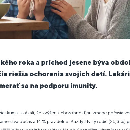
ského roka a príchod jesene býva obdo
šie riešia ochorenia svojich detí. Lekár
merať sa na podporu imunity.
rieskumu ukázali, že zvýšenú chorobnosť pri zmene počasia v
znamenáva občas a 14 % pravidelne. Každý štvrtý rodič (26,3 %) 