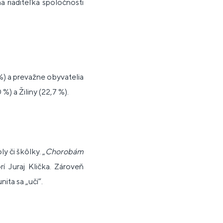
a riaditeľka spoločnosti
 %) a prevažne obyvatelia
%) a Žiliny (22,7 %).
 či škôlky. „
Chorobám
rí Juraj Klička. Zároveň
ita sa „učí“.