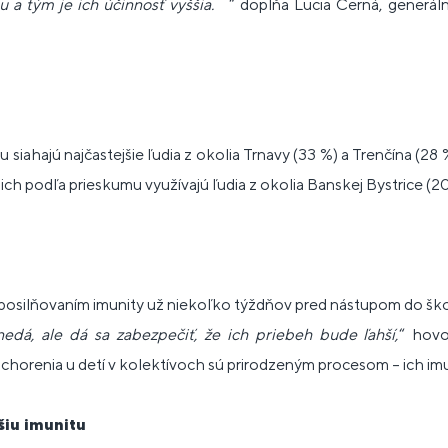
tu a tým je ich účinnosť vyššia.
“ dopĺňa Lucia Černá, generáln
siahajú najčastejšie ľudia z okolia Trnavy (33 %) a Trenčína (28
ich podľa prieskumu využívajú ľudia z okolia Banskej Bystrice (20 
posilňovaním imunity už niekoľko týždňov pred nástupom do školy
edá, ale dá sa zabezpečiť, že ich priebeh bude ľahší,
“ hovo
ochorenia u detí v kolektívoch sú prirodzeným procesom – ich imun
šiu imunitu