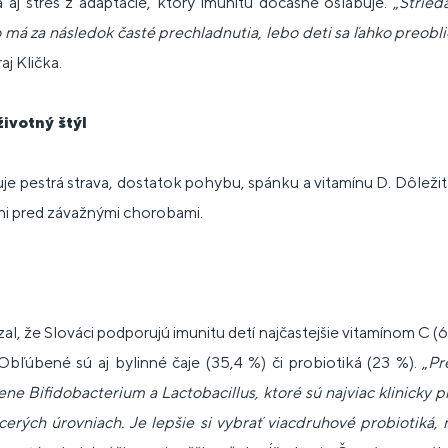
 aj stres z adaptácie, ktorý imunitu dočasne oslabuje. „
Stried
 má za následok časté prechladnutia, lebo deti sa ľahko preobli
aj Klička.
ivotný štýl
uje pestrá strava, dostatok pohybu, spánku a vitamínu D. Dôležit
ni pred závažnými chorobami.
, že Slováci podporujú imunitu detí najčastejšie vitamínom C (
bľúbené sú aj bylinné čaje (35,4 %) či probiotiká (23 %). „
Pr
ne Bifidobacterium a Lactobacillus, ktoré sú najviac klinicky
erých úrovniach. Je lepšie si vybrať viacdruhové probiotiká, n