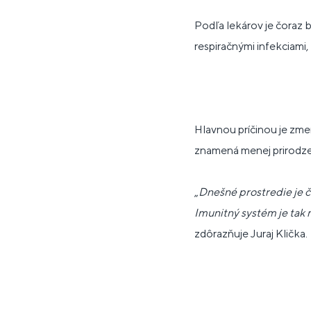
Podľa lekárov je čoraz 
respiračnými infekciami
Hlavnou príčinou je zme
znamená menej prirodzen
„
Dnešné prostredie je či
Imunitný systém je tak 
zdôrazňuje Juraj Klička.