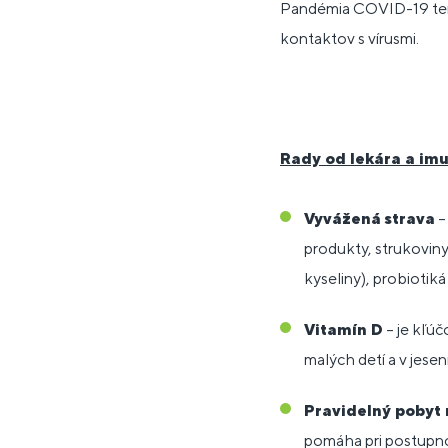
Pandémia COVID-19 tent
kontaktov s vírusmi.
Rady od lekára a imu
Vyvážená
strava
–
produkty, strukovin
kyseliny), probiotiká 
Vitamín D
– je kľúč
malých detí a v jese
Pravidelný pobyt
pomáha pri postupnom