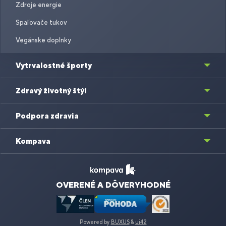
Zdroje energie
Spaľovače tukov
Vegánske doplnky
Vytrvalostné športy
Zdravý životný štýl
Podpora zdravia
Kompava
OVERENÉ A DÔVERYHODNÉ
Powered by
BUXUS
&
ui42