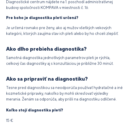
Diagnostické centrum nájdete na 1. poschodí administratívnej
budovy spoločnosti KOMPAVA v miestnosti č. 16.
Pre koho je diagnostika pleti určená?
Je určená rovnako pre ženy, ako aj mužov všetkých vekových
kategórii, ktorých zaujíma stav ich pleti alebo by ho chceli zlepšiť.
Ako dlho prebieha diagnostika?
Samotná diagnostika jednotlivých parametrov pleti je rýchla,
celkový čas diagnostiky aj s konzultáciou je približne 30 minút.
Ako sa pripraviť na diagnostiku?
Tesne pred diagnostikou sa neodporúča používať hydratačné a iné
kozmetické prípravky, nakoľko by mohli skresľovať výsledky
merania. Ženám sa odporúča, aby prišli na diagnostiku odlíčené.
Koľko stojí diagnostika pleti?
15 €