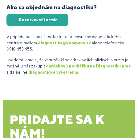
Ako sa objednám na diagnostiku?
Rezervovať termín
V prípade nejasností kontaktujte pracovníkov diagnostického
centra e-mailom
diagnostika@kompava.sk
alebo telefonicky
0910 453 455.
Uvedomujeme si, že vám záleží na zdraví vašich blízkych a preto je
možné u nás zakúpiť
darčekovú poukážku na Diagnostiku pleti
a ďalšie iné
diagnostické vyšetrenia
.
PRIDAJTE SA K
NÁM!