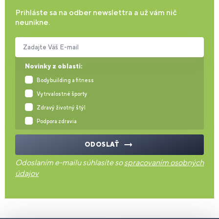
Prihláste sa na odber newslettra a už vám nič
neunikne.
Zadajte Váš E-mail
Novinky z oblasti:
Bodybuilding a fitness
Vytrvalostné športy
Zdravý životný štýl
Podpora zdravia
ODOSLAŤ
Odoslaním e-mailu súhlasíte so
spracovaním osobných
údajov