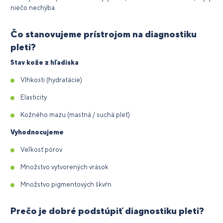
niečo nechýba.
Čo stanovujeme prístrojom na diagnostiku
pleti?
Stav kože z hľadiska
Vlhkosti (hydratácie)
Elasticity
Kožného mazu (mastná / suchá pleť)
Vyhodnocujeme
Veľkosť pórov
Množstvo vytvorených vrások
Množstvo pigmentových škvŕn
Prečo je dobré podstúpiť diagnostiku pleti?