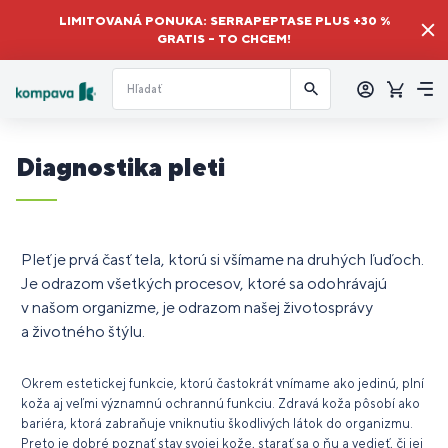
LIMITOVANÁ PONUKA: SERRAPEPTASE PLUS +30 %
GRATIS – TO CHCEM!
Prihlásiť
sa
Košík
Me
Diagnostika pleti
Pleť je prvá časť tela, ktorú si všímame na druhých ľuďoch.
Je odrazom všetkých procesov, ktoré sa odohrávajú
v našom organizme, je odrazom našej životosprávy
a životného štýlu.
Okrem estetickej funkcie, ktorú častokrát vnímame ako jedinú, plní
koža aj veľmi významnú ochrannú funkciu. Zdravá koža pôsobí ako
bariéra, ktorá zabraňuje vniknutiu škodlivých látok do organizmu.
Preto je dobré poznať stav svojej kože, starať sa o ňu a vedieť, či jej