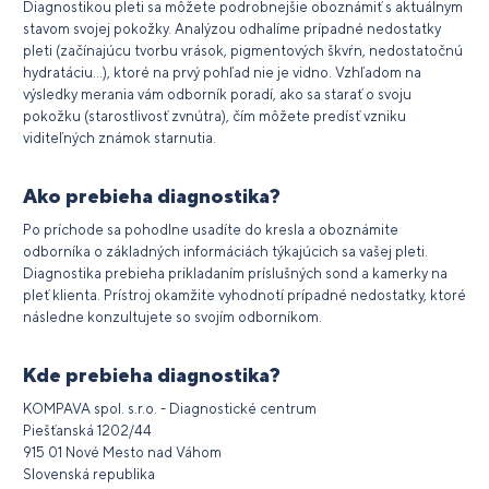
Diagnostikou pleti sa môžete podrobnejšie oboznámiť s aktuálnym
stavom svojej pokožky. Analýzou odhalíme prípadné nedostatky
pleti (začínajúcu tvorbu vrások, pigmentových škvŕn, nedostatočnú
hydratáciu...), ktoré na prvý pohľad nie je vidno. Vzhľadom na
výsledky merania vám odborník poradí, ako sa starať o svoju
pokožku (starostlivosť zvnútra), čím môžete predísť vzniku
viditeľných známok starnutia.
Ako prebieha diagnostika?
Po príchode sa pohodlne usadíte do kresla a oboznámite
odborníka o základných informáciách týkajúcich sa vašej pleti.
Diagnostika prebieha prikladaním príslušných sond a kamerky na
pleť klienta. Prístroj okamžite vyhodnotí prípadné nedostatky, ktoré
následne konzultujete so svojím odborníkom.
Kde prebieha diagnostika?
KOMPAVA spol. s.r.o. - Diagnostické centrum
Piešťanská 1202/44
915 01 Nové Mesto nad Váhom
Slovenská republika