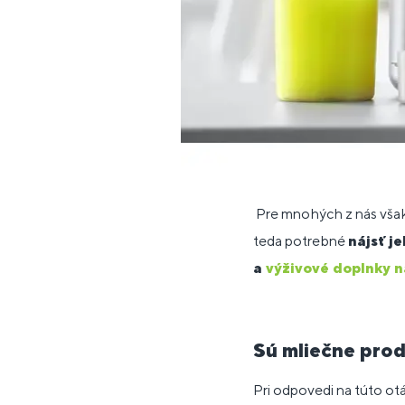
Pre mnohých z nás však
teda potrebné
nájsť j
a
výživové doplnky n
Sú mliečne pro
Pri odpovedi na túto otá