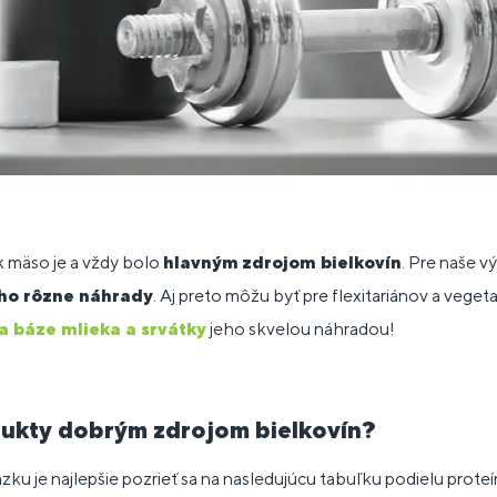
 mäso je a vždy bolo
hlavným
zdrojom bielkovín
. Pre naše v
eho rôzne náhrady
. Aj preto môžu byť pre flexitariánov a veget
a báze mlieka a srvátky
jeho skvelou náhradou!
dukty dobrým zdrojom bielkovín?
zku je najlepšie pozrieť sa na nasledujúcu tabuľku podielu prote