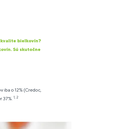
kvalite bielkovín?
kovín. Sú skutočne
v iba o 12% (Credoc,
1, 2
er 37%.