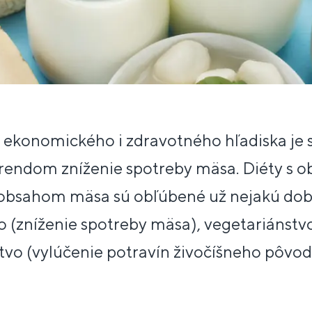
, ekonomického i zdravotného hľadiska je
rendom zníženie spotreby mäsa. Diéty s
obsahom mäsa sú obľúbené už nejakú dobu
tvo (zníženie spotreby mäsa), vegetariánstv
vo (vylúčenie potravín živočíšneho pôvod