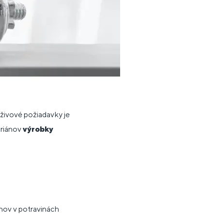
ýživové požiadavky je
ariánov
výrobky
ínov v potravinách