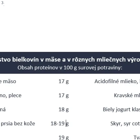
3
)
: