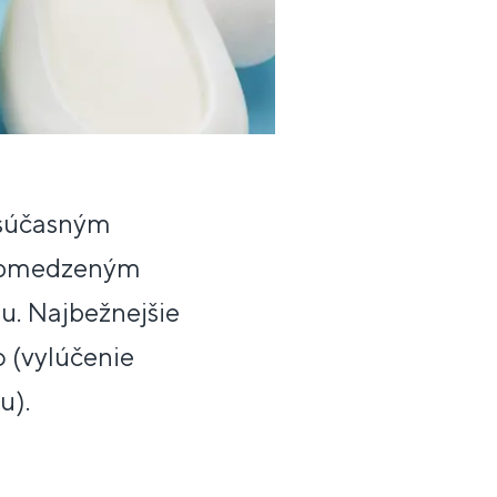
 súčasným
 obmedzeným
. Najbežnejšie
o (vylúčenie
u).