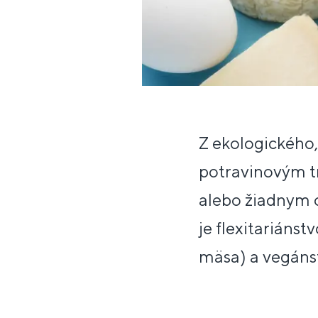
Z ekologického
potravinovým t
alebo žiadnym 
je flexitariáns
mäsa) a vegánst