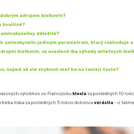
 dobrým zdrojom bielkovín?
y kvalitné?
 aminokyseliny dôležité?
h aminokyselín jediným parametrom, ktorý rozhoduje o 
zdrojmi bielkovín, sú uvedené iba výhody mliečnych biel
o, najmä ak ste zvyknutí mať ho na tanieri často?
 mäsových výrobkov vo Francúzsku
klesla
za posledných 10 roko
otreba mäsa za posledných 5 rokov dokonca
vzrástla
- o takm