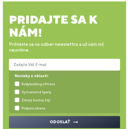
PRIDAJTE SA K
NÁM!
Prihláste sa na odber newslettra a už vám nič
neunikne.
Zadajte Váš E-mail
Novinky z oblasti:
Bodybuilding a fitness
Vytrvalostné športy
Zdravý životný štýl
Podpora zdravia
ODOSLAŤ