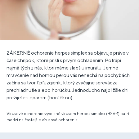
ZÁKERNÉ ochorenie herpes simplex sa objavuje práve v
čase chrípok, ktoré prišli s prvým ochladením. Potrápi
najmä tých z nás, ktorí máme slabšiu imunitu. Jemné
mravčenie nad hornou perou vás nenechá na pochybách:
začína sa tvoriť pľuzgierik, ktorý zvyčajne sprevádza
prechladnutie alebo horúčku. Jednoducho najbližšie dni
prežijete s oparom (horúčkou).
Vírusové ochorenie vyvolané vírusom herpes simplex (HSV-1) patrí
medzi najčastejšie vírusové ochorenia.