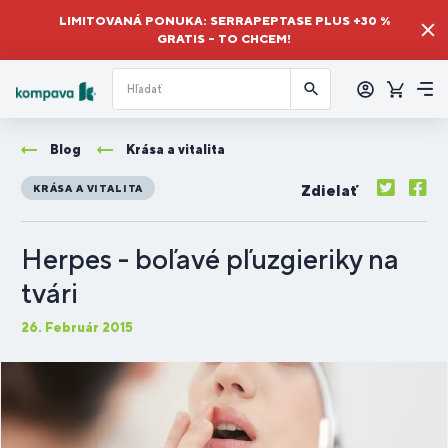
LIMITOVANÁ PONUKA: SERRAPEPTASE PLUS +30 %
GRATIS – TO CHCEM!
Prihlásiť
sa
Košík
Me
Blog
Krása a vitalita
Zdielať
KRÁSA A VITALITA
Herpes - boľavé pľuzgieriky na
tvári
26. Február 2015