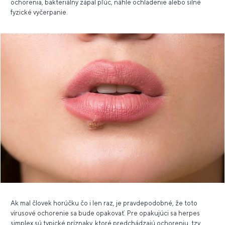
ochorenia, bakteriálny zápal pľúc, náhle ochladenie alebo silné
fyzické vyčerpanie.
Ak mal človek horúčku čo i len raz, je pravdepodobné, že toto
vírusové ochorenie sa bude opakovať. Pre opakujúci sa herpes
simplex sú typické príznaky, ktoré predchádzajú ochoreniu, tzv.