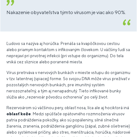
Nakazenie obyvateľstva týmto vírusom je viac ako 90%.
Ľudovo sa nazýva aj horúčka. Prenáša sa kvapôčkovou cestou
alebo priamym kontaktom s infikovaným človekom. U väčšiny ľudí sa
neprejaví pri prvotnej infekcii (pri vstupe do organizmu). Do tela
vniká cez sliznice alebo poranené miesta.
Vírus pretrváva v nervových bunkách v mieste vstupu do organizmu
v tzv. latentnej (spiacej) forme. So svojou DNA môže vírus prežívať v
pozostalých nervových bunkách, pre imunitný systém
nerozoznateľný, a tým aj nenapadnutý. Tieto infikované bunky
slúžia ako „rezervoár pôvodcu ochorenia“ po celý život.
Rezervoárom sú väčšinou pery, oblasť nosa, líca ale aj hociktorá iná
oblasť kože
. Medzi spúšťače opätovného rozmnoženia vírusov
patria podráždenia pokožky, ako sú popáleniny, silné slnečné
žiarenia, zranenia, podráždenia gangliónu (zápal, zubné ošetrenie)
alebo systémové príčiny, ako stres, menštruácia, horúčka, nádorové