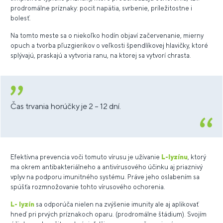
prodromálne príznaky: pocit napätia, svrbenie, príležitostne i
bolesť.
Na tomto meste sa o niekoľko hodín objaví začervenanie, mierny
opuch a tvorba pľuzgierikov o veľkosti špendlíkovej hlavičky, ktoré
splývajú, praskajú a vytvoria ranu, na ktorej sa vytvorí chrasta.
Čas trvania horúčky je 2 – 12 dní.
Efektívna prevencia voči tomuto vírusu je užívanie
L-lyzínu
, ktorý
ma okrem antibakteriálneho a antivírusového účinku aj priaznivý
vplyv na podporu imunitného systému. Práve jeho oslabením sa
spúšťa rozmnožovanie tohto vírusového ochorenia.
L- lyzín
sa odporúča nielen na zvýšenie imunity ale aj aplikovať
hneď pri prvých príznakoch oparu. (prodromálne štádium). Svojím