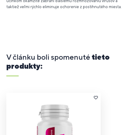
účinkom okamžite zabráni ďalšiemu rozmnožovaniu vírusov a
taktiež veľmi rýchlo eliminuje ochorenie z postihnutého miesta.
V článku boli spomenuté
tieto
produkty: