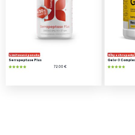
Limitovaná ponuka
Kĺby a chrupavky
Serrapeptase Plus
Gelo-3 Comple
72.00 €