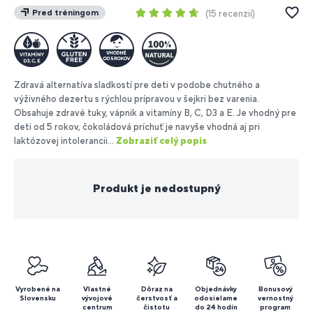
Pred tréningom
15 recenzií
Zdravá alternatíva sladkostí pre deti v podobe chutného a
výživného dezertu s rýchlou prípravou v šejkri bez varenia.
Obsahuje zdravé tuky, vápnik a vitamíny B, C, D3 a E. Je vhodný pre
deti od 5 rokov, čokoládová príchuť je navyše vhodná aj pri
laktózovej intolerancii...
Zobraziť celý popis
Produkt je nedostupný
Vyrobené na
Vlastné
Dôraz na
Objednávky
Bonusový
Slovensku
vývojové
čerstvosť a
odosielame
vernostný
centrum
čistotu
do 24 hodín
program