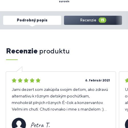
surovín
Podrobný popis
Recenzie
15
Recenzie
produktu
5
5
6. február 2021
hviezdičiek
h
Jami dezert som zakúpila svojim deťom, ako zdravú
U
alternatívu k rôznym detským pochúťkam,
o
mnohokrát plných rôznych É-čok a konzervantov.
a
Veľmi im chutí. Chutí rovnako i mne s manželom :)
v
vrelo odporúčam.
a
e
Petra T.