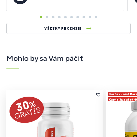
j
VŠETKY RECENZIE
Mohlo by sa Vám páčiť
Darček Joint Bar
Kúpte 3x a ušetri