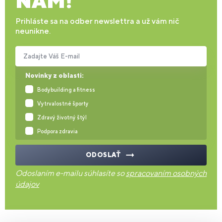
NÁM!
Prihláste sa na odber newslettra a už vám nič
neunikne.
Zadajte Váš E-mail
Novinky z oblasti:
Bodybuilding a fitness
Vytrvalostné športy
Zdravý životný štýl
Podpora zdravia
ODOSLAŤ
Odoslaním e-mailu súhlasíte so
spracovaním osobných
údajov