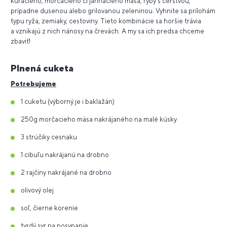
kuracieho, morčacieho či jahňacieho mäsa, ryby s čerstvou,
prípadne dusenou alebo grilovanou zeleninou. Vyhnite sa prílohám
typu ryža, zemiaky, cestoviny. Tieto kombinácie sa horšie trávia
a vznikajú z nich nánosy na črevách. A my sa ich predsa chceme
zbaviť!
Plnená cuketa
Potrebujeme
1 cuketu (výborný je i baklažán)
250g morčacieho mäsa nakrájaného na malé kúsky
3 strúčiky cesnaku
1 cibuľu nakrájanú na drobno
2 rajčiny nakrájané na drobno
olivový olej
soľ, čierne korenie
tvrdý syr na posypanie