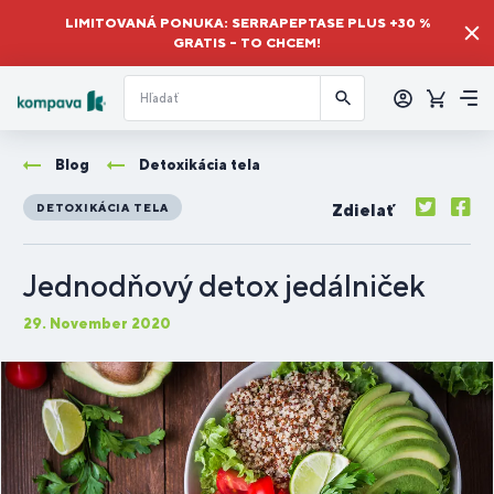
LIMITOVANÁ PONUKA: SERRAPEPTASE PLUS +30 %
GRATIS – TO CHCEM!
Prihlásiť
sa
Košík
Me
Blog
Detoxikácia tela
Zdielať
DETOXIKÁCIA TELA
Jednodňový detox jedálniček
29. November 2020