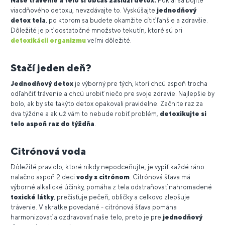
Naše trávenie a telo si občas zaslúži detox.
Pokiaľ sa bojíte
viacdňového detoxu, nevzdávajte to. Vyskúšajte
jednodňový
detox tela
, po ktorom sa budete okamžite cítiť ľahšie a zdravšie.
Dôležité je piť dostatočné množstvo tekutín, ktoré sú pri
detoxikácii organizmu
veľmi dôležité.
Stačí jeden deň?
Jednodňový detox
je výborný pre tých, ktorí chcú aspoň trocha
odľahčiť trávenie a chcú urobiť niečo pre svoje zdravie. Najlepšie by
bolo, ak by ste takýto detox opakovali pravidelne. Začnite raz za
dva týždne a ak už vám to nebude robiť problém,
detoxikujte si
telo aspoň raz do týždňa
.
Citrónová voda
Dôležité pravidlo, ktoré nikdy nepodceňujte, je vypiť každé ráno
nalačno aspoň 2 deci
vody s citrónom
. Citrónová šťava má
výborné alkalické účinky, pomáha z tela odstraňovať nahromadené
toxické látky
, prečisťuje pečeň, obličky a celkovo zlepšuje
trávenie. V skratke povedané - citrónová šťava pomáha
harmonizovať a ozdravovať naše telo, preto je pre
jednodňový