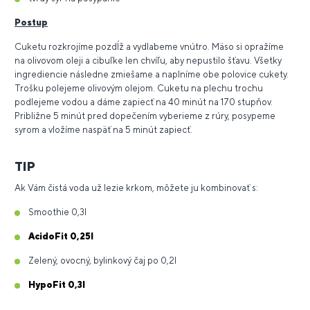
Postup
Cuketu rozkrojíme pozdĺž a vydlabeme vnútro. Mäso si opražíme
na olivovom oleji a cibuľke len chvíľu, aby nepustilo šťavu. Všetky
ingrediencie následne zmiešame a naplníme obe polovice cukety.
Trošku polejeme olivovým olejom. Cuketu na plechu trochu
podlejeme vodou a dáme zapiecť na 40 minút na 170 stupňov.
Približne 5 minút pred dopečením vyberieme z rúry, posypeme
syrom a vložíme naspäť na 5 minút zapiecť.
TIP
Ak Vám čistá voda už lezie krkom, môžete ju kombinovať s:
Smoothie 0,3l
AcidoFit 0,25l
Zelený, ovocný, bylinkový čaj po 0,2l
HypoFit 0,3l