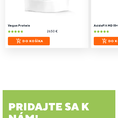
Vegan Protein
AcidoFit MD 15+1
26.50 €
DO KOŠÍKA
DO K
PRIDAJTE SA K