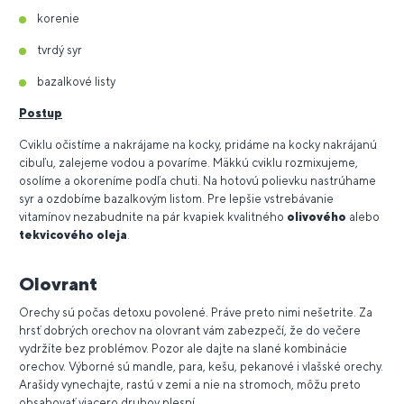
korenie
tvrdý syr
bazalkové listy
Postup
Cviklu očistíme a nakrájame na kocky, pridáme na kocky nakrájanú
cibuľu, zalejeme vodou a povaríme. Mäkkú cviklu rozmixujeme,
osolíme a okoreníme podľa chuti. Na hotovú polievku nastrúhame
syr a ozdobíme bazalkovým listom. Pre lepšie vstrebávanie
vitamínov nezabudnite na pár kvapiek kvalitného
olivového
alebo
tekvicového oleja
.
Olovrant
Orechy sú počas detoxu povolené. Práve preto nimi nešetrite. Za
hrsť dobrých orechov na olovrant vám zabezpečí, že do večere
vydržíte bez problémov. Pozor ale dajte na slané kombinácie
orechov. Výborné sú mandle, para, kešu, pekanové i vlašské orechy.
Arašidy vynechajte, rastú v zemi a nie na stromoch, môžu preto
obsahovať viacero druhov plesní.