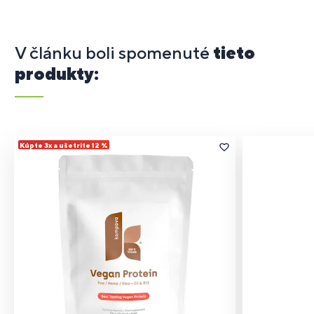
V článku boli spomenuté
tieto
produkty:
Kúpte 3x a ušetrite 12 %