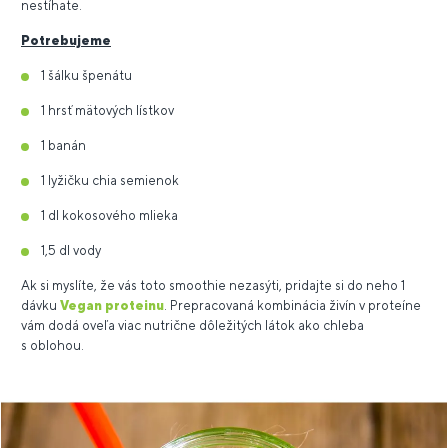
nestíhate.
Potrebujeme
1 šálku špenátu
1 hrsť mätových lístkov
1 banán
1 lyžičku chia semienok
1 dl kokosového mlieka
1,5 dl vody
Ak si myslíte, že vás toto smoothie nezasýti, pridajte si do neho 1
dávku
Vegan proteinu
. Prepracovaná kombinácia živín v proteíne
vám dodá oveľa viac nutrične dôležitých látok ako chleba
s oblohou.