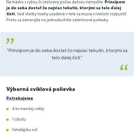
Na mäsko s ryžou či cestoviny počas detoxu nemyslite.
Princípom
je do seba dostať čo najviac tekutín, ktorými sa telo ďalej
čistí.
Veď všetky toxíny usadené v tele sa musia v niečom rozpustiť.
Preto sa zamerajte na jednoduchšie zeleninové polievky.
"Princípom je do seba dostať čo najviac tekutín, ktorými sa
telo ďalej čistí."
Výborná cviklová polievka
Potrebujeme
4 ks menšej cvikly
1 cibuľu
himalájsku soľ