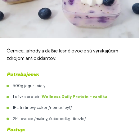
Černice, jahody a ďalšie lesné ovocie sú vynikajúcim
zdrojom antioxidantov.
Potrebujeme:
500g jogurt biely
1 dávka proteín
Wellness Daily Protein – vanilka
1PL trstinový cukor /nemusí byť/
2PL ovocie /maliny, čučoriedky, ríbezle/
Postup: