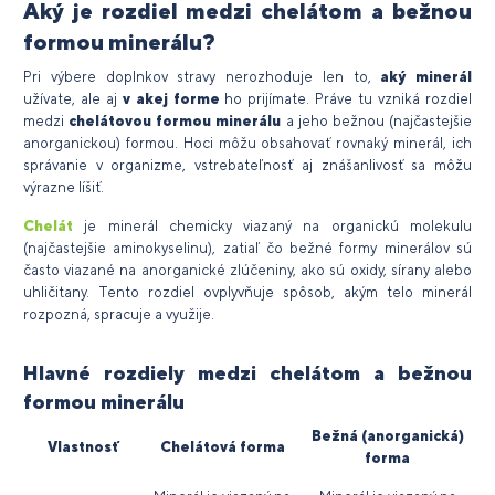
Aký je rozdiel medzi chelátom a bežnou
formou minerálu?
Pri výbere doplnkov stravy nerozhoduje len to,
aký minerál
užívate, ale aj
v akej forme
ho prijímate. Práve tu vzniká rozdiel
medzi
chelátovou formou minerálu
a jeho bežnou (najčastejšie
anorganickou) formou. Hoci môžu obsahovať rovnaký minerál, ich
správanie v organizme, vstrebateľnosť aj znášanlivosť sa môžu
výrazne líšiť.
Chelát
je minerál chemicky viazaný na organickú molekulu
(najčastejšie aminokyselinu), zatiaľ čo bežné formy minerálov sú
často viazané na anorganické zlúčeniny, ako sú oxidy, sírany alebo
uhličitany. Tento rozdiel ovplyvňuje spôsob, akým telo minerál
rozpozná, spracuje a využije.
Hlavné rozdiely medzi chelátom a bežnou
formou minerálu
Bežná (anorganická)
Vlastnosť
Chelátová forma
forma