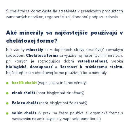
S chelátmi sa čoraz častejšie stretávate v prémiových produktoch
zameraných na výkon, regeneráciu aj dlhodobú podporu zdravia.
Aké minerály sa najčastejšie používajú v
chelátovej forme?
Nie všetky
minerály
sa v doplnkoch stravy spracúvajú rovnakým
spôsobom.
Chelátová forma
sa využíva najmä pri tých mineráloch,
pri ktorých je rozhodujúca dobrá
vstrebateľnosť
, vysoká
biologická dostupnosť
a
šetrnosť k tráviacemu traktu
.
Najčastejšie sa v chelátovej forme používajú tieto minerály:
horčík chelát
(napr. bisglycinát horečnatý)
zinok chelát
(napr. bisglycinát zinočnatý)
železo chelát
(napr. bisglycinát železnatý)
selén chelát
(v praxi sa často používa aj organická forma s
naviazaním na aminokyseliny, napr. selenometionín).