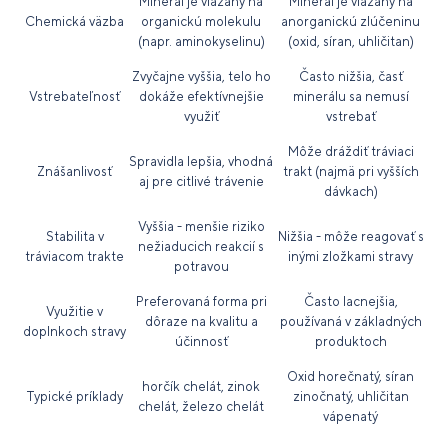
Minerál je viazaný na
Minerál je viazaný na
Chemická väzba
organickú molekulu
anorganickú zlúčeninu
(napr. aminokyselinu)
(oxid, síran, uhličitan)
Zvyčajne vyššia, telo ho
Často nižšia, časť
Vstrebateľnosť
dokáže efektívnejšie
minerálu sa nemusí
využiť
vstrebať
Môže dráždiť tráviaci
Spravidla lepšia, vhodná
Znášanlivosť
trakt (najmä pri vyšších
aj pre citlivé trávenie
dávkach)
Vyššia - menšie riziko
Stabilita v
Nižšia - môže reagovať s
nežiaducich reakcií s
tráviacom trakte
inými zložkami stravy
potravou
Preferovaná forma pri
Často lacnejšia,
Využitie v
dôraze na kvalitu a
používaná v základných
doplnkoch stravy
účinnosť
produktoch
Oxid horečnatý, síran
horčík chelát, zinok
Typické príklady
zinočnatý, uhličitan
chelát, železo chelát
vápenatý