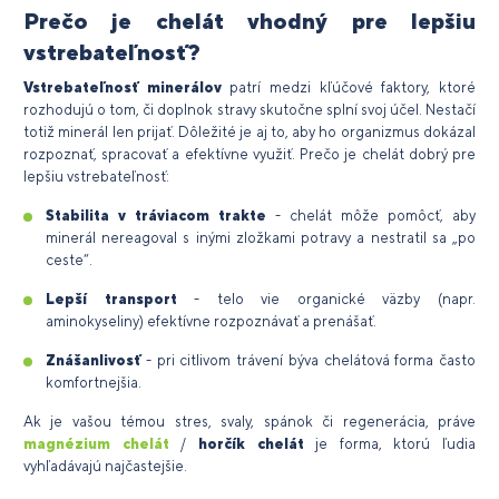
Prečo je chelát vhodný pre lepšiu
vstrebateľnosť?
Vstrebateľnosť minerálov
patrí medzi kľúčové faktory, ktoré
rozhodujú o tom, či doplnok stravy skutočne splní svoj účel. Nestačí
totiž minerál len prijať. Dôležité je aj to, aby ho organizmus dokázal
rozpoznať, spracovať a efektívne využiť. Prečo je chelát dobrý pre
lepšiu vstrebateľnosť:
Stabilita v tráviacom trakte
- chelát môže pomôcť, aby
minerál nereagoval s inými zložkami potravy a nestratil sa „po
ceste“.
Lepší transport
- telo vie organické väzby (napr.
aminokyseliny) efektívne rozpoznávať a prenášať.
Znášanlivosť
- pri citlivom trávení býva chelátová forma často
komfortnejšia.
Ak je vašou témou stres, svaly, spánok či regenerácia, práve
magnézium chelát
/
horčík chelát
je forma, ktorú ľudia
vyhľadávajú najčastejšie.