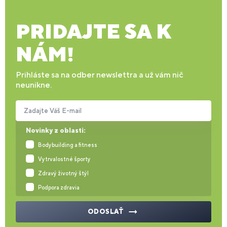
PRIDAJTE SA K
NÁM!
Prihláste sa na odber newslettra a už vám nič
neunikne.
Zadajte Váš E-mail
Novinky z oblasti:
Bodybuilding a fitness
Vytrvalostné športy
Zdravý životný štýl
Podpora zdravia
ODOSLAŤ