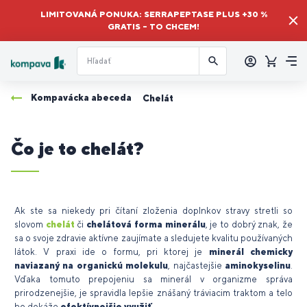
LIMITOVANÁ PONUKA: SERRAPEPTASE PLUS +30 %
GRATIS – TO CHCEM!
Prihlásiť
sa
Košík
Me
Kompavácka abeceda
Chelát
Čo je to chelát?
Ak ste sa niekedy pri čítaní zloženia doplnkov stravy stretli so
slovom
chelát
či
chelátová forma minerálu
, je to dobrý znak, že
sa o svoje zdravie aktívne zaujímate a sledujete kvalitu používaných
látok. V praxi ide o formu, pri ktorej je
minerál chemicky
naviazaný na organickú molekulu
, najčastejšie
aminokyselinu
.
Vďaka tomuto prepojeniu sa minerál v organizme správa
prirodzenejšie, je spravidla lepšie znášaný tráviacim traktom a telo
ho dokáže
efektívnejšie využiť
.