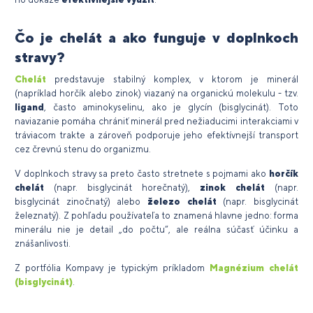
Čo je chelát a ako funguje v doplnkoch
stravy?
Chelát
predstavuje stabilný komplex, v ktorom je minerál
(napríklad horčík alebo zinok) viazaný na organickú molekulu - tzv.
ligand
, často aminokyselinu, ako je glycín (bisglycinát). Toto
naviazanie pomáha chrániť minerál pred nežiaducimi interakciami v
tráviacom trakte a zároveň podporuje jeho efektívnejší transport
cez črevnú stenu do organizmu.
V doplnkoch stravy sa preto často stretnete s pojmami ako
horčík
chelát
(napr. bisglycinát horečnatý),
zinok chelát
(napr.
bisglycinát zinočnatý) alebo
železo chelát
(napr. bisglycinát
železnatý). Z pohľadu používateľa to znamená hlavne jedno: forma
minerálu nie je detail „do počtu“, ale reálna súčasť účinku a
znášanlivosti.
Z portfólia Kompavy je typickým príkladom
Magnézium chelát
(bisglycinát)
.