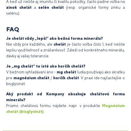
A keď už riešite aj imunitu či kvalitu pokožky, často padne voľba na
zinok chelát
a
selén chelát
(resp. organické formy zinku a
selénu).
FAQ
Je chelát vždy „lepší“ ako bežná forma minerálu?
Nie vždy pre každého, ale
chelát
je často voľba číslo 1, keď riešite
lepšiu využiteľnosť a znášanlivosť. Záleží od konkrétneho minerálu,
dávky aj vašej tolerancie.
Je „mg chelát“ to isté ako horčík chelát?
V bežnom vyhľadávaní áno -
mg chelát
ľudia používajú ako skratku
pre
magnézium chelát
/
horčík chelát
. V praxi ide najčastejšie o
bisglycinát.
Aký produkt od Kompavy obsahuje chelátovú formu
minerálu?
Priamo chelátovú formu nájdete napr. v produkte
Magnézium
chelát (bisglycinát)
.