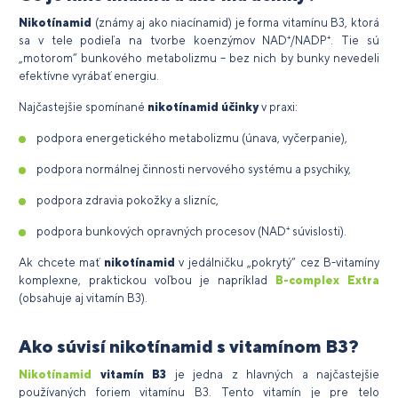
Nikotínamid
(známy aj ako niacínamid) je forma vitamínu B3, ktorá
sa v tele podieľa na tvorbe koenzýmov NAD⁺/NADP⁺. Tie sú
„motorom“ bunkového metabolizmu – bez nich by bunky nevedeli
efektívne vyrábať energiu.
Najčastejšie spomínané
nikotínamid účinky
v praxi:
podpora energetického metabolizmu (únava, vyčerpanie),
podpora normálnej činnosti nervového systému a psychiky,
podpora zdravia pokožky a slizníc,
podpora bunkových opravných procesov (NAD⁺ súvislosti).
Ak chcete mať
nikotínamid
v jedálničku „pokrytý“ cez B-vitamíny
komplexne, praktickou voľbou je napríklad
B-complex Extra
(obsahuje aj vitamín B3).
Ako súvisí nikotínamid s vitamínom B3?
Nikotínamid
vitamín B3
je jedna z hlavných a najčastejšie
používaných foriem vitamínu B3. Tento vitamín je pre telo