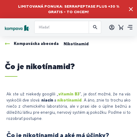
LIMITOVANÁ PONUKA: SERRAPEPTASE PLUS +30 %
GRATIS – TO CHCEM!
Prihlásiť
sa
Košík
Me
Kompavácka abeceda
Nikotínamid
Čo je nikotínamid?
Ak ste už niekedy googlili „
vitamín B3
“, je dosť možné, že na vás
vyskočili dve slová:
niacín
a
nikotínamid
. A áno, znie to trochu ako
niečo z chemického laboratória, ale v praxi ide o úplne bežnú a
dôležitú látku pre energiu, nervový systém aj pokožku. Poďme si to
rozobrať postupne.
Čo je nikotínamid a aké má účinky?