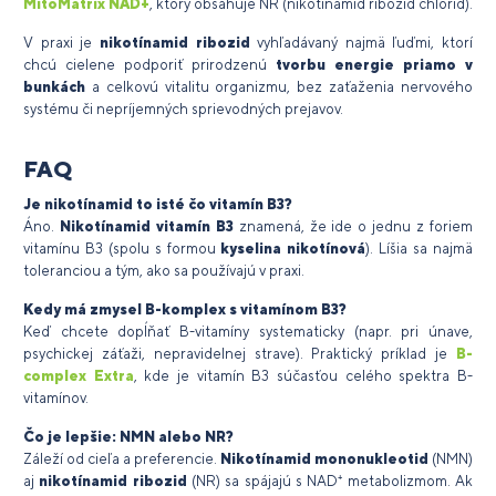
MitoMatrix NAD+
, ktorý obsahuje NR (nikotínamid ribozid chlorid).
V praxi je
nikotínamid ribozid
vyhľadávaný najmä ľuďmi, ktorí
chcú cielene podporiť prirodzenú
tvorbu energie priamo v
bunkách
a celkovú vitalitu organizmu, bez zaťaženia nervového
systému či nepríjemných sprievodných prejavov.
FAQ
Je nikotínamid to isté čo vitamín B3?
Áno.
Nikotínamid vitamín B3
znamená, že ide o jednu z foriem
vitamínu B3 (spolu s formou
kyselina nikotínová
). Líšia sa najmä
toleranciou a tým, ako sa používajú v praxi.
Kedy má zmysel B-komplex s vitamínom B3?
Keď chcete dopĺňať B-vitamíny systematicky (napr. pri únave,
psychickej záťaži, nepravidelnej strave). Praktický príklad je
B-
complex Extra
, kde je vitamín B3 súčasťou celého spektra B-
vitamínov.
Čo je lepšie: NMN alebo NR?
Záleží od cieľa a preferencie.
Nikotínamid mononukleotid
(NMN)
aj
nikotínamid ribozid
(NR) sa spájajú s NAD⁺ metabolizmom. Ak