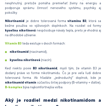
nevyhnutný, pretože pomáha premieňať živiny na energiu a
podporuje správnu činnosť nervového systému, psychiky aj
pokožky.
Nikotínamid
je dobre tolerovaná forma
vitamínu B3
, ktorá sa
bežne používa vo výživových doplnkoch. Na rozdiel od formy
kyselina nikotínová
nespôsobuje návaly tepla, preto je vhodná aj
na dlhodobé užívanie.
Vitamín B3
teda existuje v dvoch formách:
nikotínamid
(niacínamid),
kyselina nikotínová
(niacín).
Keď niekto povie
B3 nikotínamid
, myslí tým, že vitamín B3 je
dodaný práve vo forme nikotínamidu. Čo je pre veľa ľudí dobre
tolerovaná forma. Ak hľadáte „jednoduchý“ doplnok, kde je
nikotínamid vitamín
súčasťou širšej podpory (B-vitamíny + ďalšie),
B-komplex
býva najkomfortnejšia voľba.
Aký je rozdiel medzi nikotínamidom a