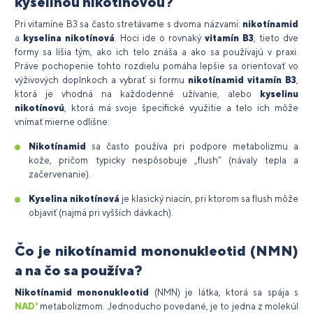
kyselinou nikotínovou?
Pri vitamíne B3 sa často stretávame s dvoma názvami:
nikotínamid
a
kyselina nikotínová
. Hoci ide o rovnaký
vitamín B3
, tieto dve
formy sa líšia tým, ako ich telo znáša a ako sa používajú v praxi.
Práve pochopenie tohto rozdielu pomáha lepšie sa orientovať vo
výživových doplnkoch a vybrať si formu
nikotínamid vitamín B3
,
ktorá je vhodná na každodenné užívanie, alebo
kyselinu
nikotínovú
, ktorá má svoje špecifické využitie a telo ich môže
vnímať mierne odlišne:
Nikotínamid
sa často používa pri podpore metabolizmu a
kože, pričom typicky nespôsobuje „flush“ (návaly tepla a
začervenanie).
Kyselina nikotínová
je klasický niacín, pri ktorom sa flush môže
objaviť (najmä pri vyšších dávkach).
Čo je nikotínamid mononukleotid (NMN)
a na čo sa používa?
Nikotínamid mononukleotid
(NMN) je látka, ktorá sa spája s
NAD⁺
metabolizmom. Jednoducho povedané, je to jedna z molekúl