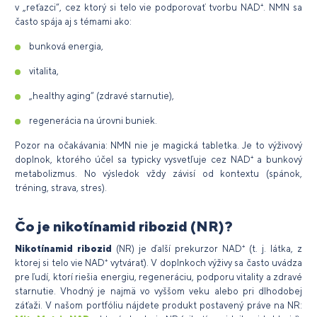
v „reťazci“, cez ktorý si telo vie podporovať tvorbu NAD⁺. NMN sa
často spája aj s témami ako:
bunková energia,
vitalita,
„healthy aging“ (zdravé starnutie),
regenerácia na úrovni buniek.
Pozor na očakávania: NMN nie je magická tabletka. Je to výživový
doplnok, ktorého účel sa typicky vysvetľuje cez NAD⁺ a bunkový
metabolizmus. No výsledok vždy závisí od kontextu (spánok,
tréning, strava, stres).
Čo je nikotínamid ribozid (NR)?
Nikotínamid ribozid
(NR) je ďalší prekurzor NAD⁺ (t. j. látka, z
ktorej si telo vie NAD⁺ vytvárať). V doplnkoch výživy sa často uvádza
pre ľudí, ktorí riešia energiu, regeneráciu, podporu vitality a zdravé
starnutie. Vhodný je najmä vo vyššom veku alebo pri dlhodobej
záťaži. V našom portfóliu nájdete produkt postavený práve na NR: