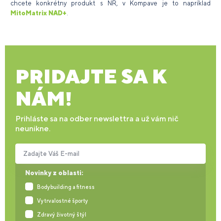
chcete konkrétny produkt s NR, v Kompave je to napríklad
MitoMatrix NAD+
.
PRIDAJTE SA K
NÁM!
Prihláste sa na odber newslettra a už vám nič
neunikne.
Zadajte Váš E-mail
Novinky z oblasti:
Bodybuilding a fitness
Vytrvalostné športy
Zdravý životný štýl