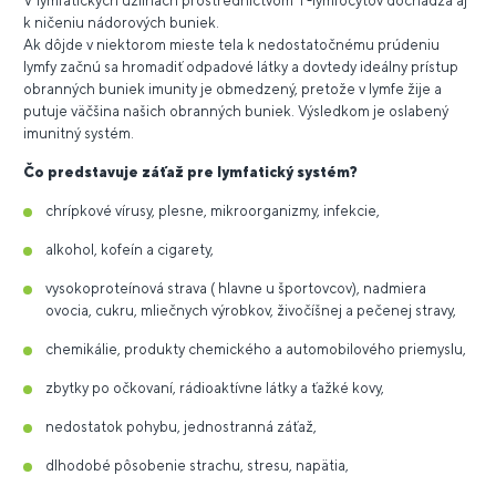
V lymfatických uzlinách prostredníctvom T-lymfocytov dochádza aj
k ničeniu nádorových buniek.
Ak dôjde v niektorom mieste tela k nedostatočnému prúdeniu
lymfy začnú sa hromadiť odpadové látky a dovtedy ideálny prístup
obranných buniek imunity je obmedzený, pretože v lymfe žije a
putuje väčšina našich obranných buniek. Výsledkom je oslabený
imunitný systém.
Čo predstavuje záťaž pre lymfatický systém?
chrípkové vírusy, plesne, mikroorganizmy, infekcie,
alkohol, kofeín a cigarety,
vysokoproteínová strava ( hlavne u športovcov), nadmiera
ovocia, cukru, mliečnych výrobkov, živočíšnej a pečenej stravy,
chemikálie, produkty chemického a automobilového priemyslu,
zbytky po očkovaní, rádioaktívne látky a ťažké kovy,
nedostatok pohybu, jednostranná záťaž,
dlhodobé pôsobenie strachu, stresu, napätia,