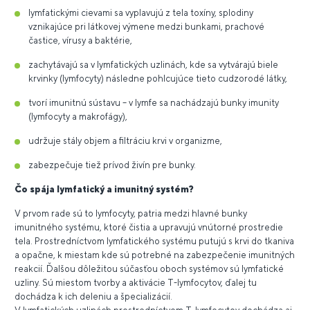
lymfatickými cievami sa vyplavujú z tela toxíny, splodiny
vznikajúce pri látkovej výmene medzi bunkami, prachové
častice, vírusy a baktérie,
zachytávajú sa v lymfatických uzlinách, kde sa vytvárajú biele
krvinky (lymfocyty) následne pohlcujúce tieto cudzorodé látky,
tvorí imunitnú sústavu – v lymfe sa nachádzajú bunky imunity
(lymfocyty a makrofágy),
udržuje stály objem a filtráciu krvi v organizme,
zabezpečuje tiež prívod živín pre bunky.
Čo spája lymfatický a imunitný systém?
V prvom rade sú to lymfocyty, patria medzi hlavné bunky
imunitného systému, ktoré čistia a upravujú vnútorné prostredie
tela. Prostredníctvom lymfatického systému putujú s krvi do tkaniva
a opačne, k miestam kde sú potrebné na zabezpečenie imunitných
reakcií. Ďalšou dôležitou súčasťou oboch systémov sú lymfatické
uzliny. Sú miestom tvorby a aktivácie T-lymfocytov, ďalej tu
dochádza k ich deleniu a špecializácií.