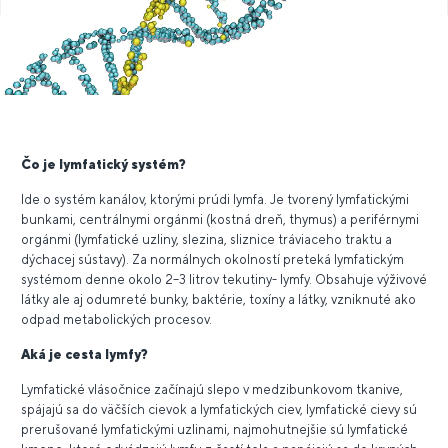
Čo je lymfatický systém?
Ide o systém kanálov, ktorými prúdi lymfa. Je tvorený lymfatickými
bunkami, centrálnymi orgánmi (kostná dreň, thymus) a periférnymi
orgánmi (lymfatické uzliny, slezina, sliznice tráviaceho traktu a
dýchacej sústavy). Za normálnych okolností preteká lymfatickým
systémom denne okolo 2–3 litrov tekutiny- lymfy. Obsahuje výživové
látky ale aj odumreté bunky, baktérie, toxíny a látky, vzniknuté ako
odpad metabolických procesov.
Aká je cesta lymfy?
Lymfatické vlásočnice začínajú slepo v medzibunkovom tkanive,
spájajú sa do väčších cievok a lymfatických ciev, lymfatické cievy sú
prerušované lymfatickými uzlinami, najmohutnejšie sú lymfatické