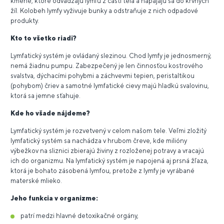
kmene, ktoré odvádzajú lymfu z častí tela a napájajú sa do krvných
žíl. Kolobeh lymfy vyživuje bunky a odstraňuje z nich odpadové
produkty.
Kto to všetko riadi?
Lymfatický systém je ovládaný slezinou. Chod lymfy je jednosmerný,
nemá žiadnu pumpu. Zabezpečený je len činnosťou kostrového
svalstva, dýchacími pohybmi a záchvevmi tepien, peristaltikou
(pohybom) čriev a samotné lymfatické cievy majú hladkú svalovinu,
ktorá sa jemne sťahuje.
Kde ho všade nájdeme?
Lymfatický systém je rozvetvený v celom našom tele. Veľmi zložitý
lymfatický systém sa nachádza v hrubom čreve, kde milióny
výbežkov na sliznici zbierajú živiny z rozloženej potravy a vracajú
ich do organizmu. Na lymfatický systém je napojená aj prsná žľaza,
ktorá je bohato zásobená lymfou, pretože z lymfy je vyrábané
materské mlieko.
Jeho funkcia v organizme:
patrí medzi hlavné detoxikačné orgány,