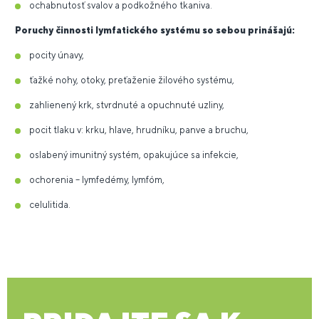
ochabnutosť svalov a podkožného tkaniva.
Poruchy činnosti lymfatického systému so sebou prinášajú:
pocity únavy,
ťažké nohy, otoky, preťaženie žilového systému,
zahlienený krk, stvrdnuté a opuchnuté uzliny,
pocit tlaku v: krku, hlave, hrudníku, panve a bruchu,
oslabený imunitný systém, opakujúce sa infekcie,
ochorenia – lymfedémy, lymfóm,
celulitida.