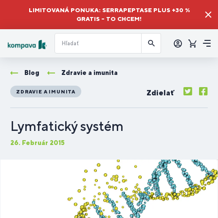
LIMITOVANÁ PONUKA: SERRAPEPTASE PLUS +30 %
GRATIS – TO CHCEM!
Prihlásiť
sa
Košík
Me
Blog
Zdravie a imunita
Zdielať
ZDRAVIE A IMUNITA
Lymfatický systém
26. Február 2015