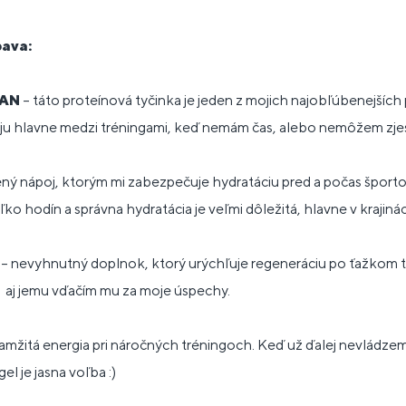
ava:
MAN
– táto proteínová tyčinka je jeden z mojich najobľúbenejšíc
 ju hlavne medzi tréningami, keď nemám čas, alebo nemôžem zjes
ný nápoj, ktorým mi zabezpečuje hydratáciu pred a počas šport
ľko hodín a správna hydratácia je veľmi dôležitá, hlavne v krajiná
– nevyhnutný doplnok, ktorý urýchľuje regeneráciu po ťažkom 
a aj jemu vďačím mu za moje úspechy.
amžitá energia pri náročných tréningoch. Keď už ďalej nevládzem
l je jasna voľba :)