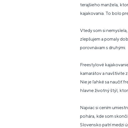
terajšieho manžela, ktor
kajakovania. To bolo pre
Vtedy som si nemyslela,
zlepšujem a pomaly dobi
porovnávam s druhými.
Freestylové kajakovanie
kamarátov a navštívite za
Nie je ľahké sa naučiť f
hlavne životný štýl, ktor
Najviac si cením umiest
pohára, kde som skončila
Slovensko patrí medzi ú