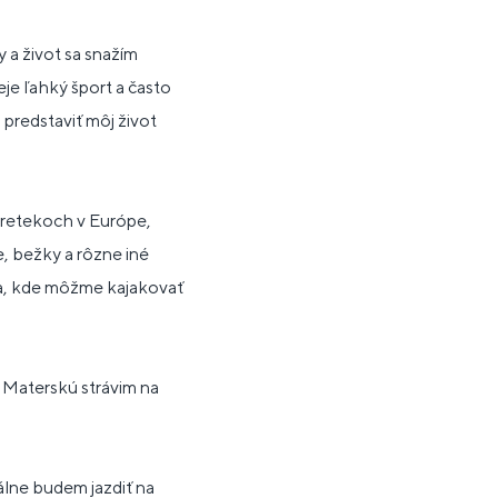
 a život sa snažím
je ľahký šport a často
 predstaviť môj život
pretekoch v Európe,
, bežky a rôzne iné
ika, kde môžme kajakovať
 Materskú strávim na
álne budem jazdiť na