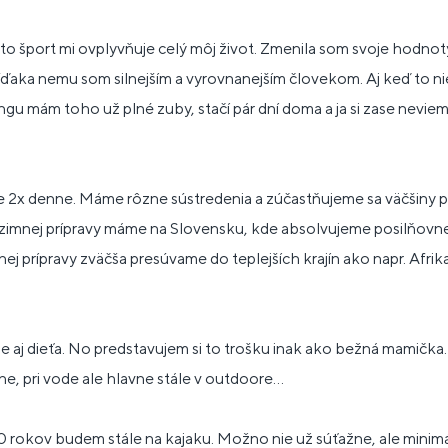
 šport mi ovplyvňuje celý môj život. Zmenila som svoje hodnoty
Vďaka nemu som silnejším a vyrovnanejším človekom. Aj keď to nie
ningu mám toho už plné zuby, stačí pár dní doma a ja si zase neviem
 2x denne. Máme rôzne sústredenia a zúčastňujeme sa väčšiny 
 zimnej prípravy máme na Slovensku, kde absolvujeme posilňovne
nej prípravy zväčša presúvame do teplejších krajín ako napr. Afr
 aj dieťa. No predstavujem si to trošku inak ako bežná mamička.
, pri vode ale hlavne stále v outdoore...
 30 rokov budem stále na kajaku. Možno nie už súťažne, ale minim