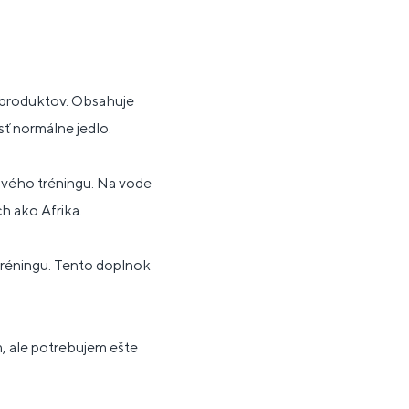
h produktov. Obsahuje
ť normálne jedlo.
ového tréningu. Na vode
ch ako Afrika.
tréningu. Tento doplnok
, ale potrebujem ešte