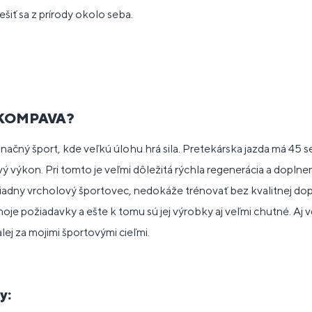
tešiť sa z prírody okolo seba.
 KOMPAVA?
inačný šport, kde veľkú úlohu hrá sila. Pretekárska jazda má 45 
ý výkon. Pri tomto je veľmi dôležitá rýchla regenerácia a doplne
iadny vrcholový športovec, nedokáže trénovať bez kvalitnej dop
je požiadavky a ešte k tomu sú jej výrobky aj veľmi chutné. Aj
lej za mojimi športovými cieľmi.
y: