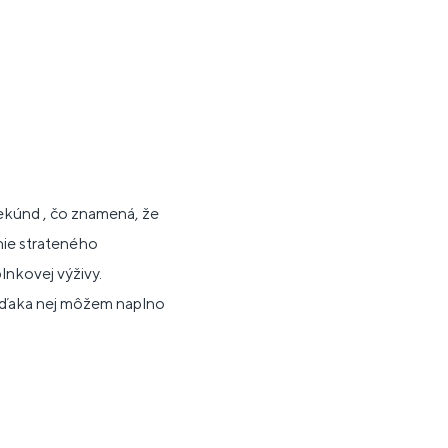
sekúnd , čo znamená, že
nie strateného
lnkovej výživy.
 vďaka nej môžem naplno