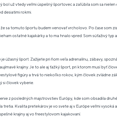
ý bol už vtedy veľmi úspešný športovec a zaľúbila som sa nielen 
d desiatimi rokmi.
 že sa tomuto športu budem venovať vrcholovo. Po čase som zisti
eham ostatné kajakárky a to ma hnalo vpred. Som súťaživý typ a 
 je úžasný šport. Zažijete pri ňom veľa adrenalínu, zábavy, spoz
ujímavé krajiny. Je to ale aj ťažký šport, pri ktorom musí byť člove
reestylové figúry a trvá to niekoľko rokov, kým človek zvládne zá
ý si človek vyberie.
nenie z posledných majstrovstiev Európy, kde som obsadila druh
 tretia. Kvalita pretekárov je vo svete aj v Európe veľmi vysoká a
spešné krajiny aj vo freestylovom kajakovaní.