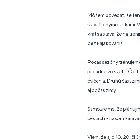
Môžem povedať, že tento
užívať plnými dúškami. 
krát sa stáva, že na tré
bez kajakovania.
Počas sezóny trénujeme
prípadne vo svete. Časť
cvičenia. Druhú časť zim
aj počas zimy.
Samozrejme, že plánujme
cestách v našom karavane
Viem, že aj o 10, 20, či