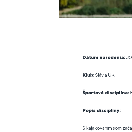
Dátum narodenia:
30
Klub:
Slávia UK
Športová disciplína:
K
Popis disciplíny:
S kajakovaním som začal