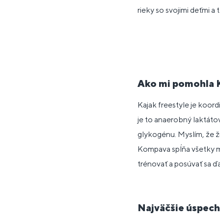
rieky so svojimi deťmi a 
Ako mi pomohla
Kajak freestyle je koord
je to anaerobný laktátov
glykogénu. Myslím, že ž
Kompava spĺňa všetky mo
trénovať a posúvať sa ďa
Najväčšie úspech