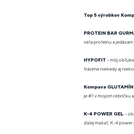
Top 5 výrobkov Komp
PROTEIN BAR GUR
veľa proteínu a jedávam
HYPOFIT
– môj obľúbe
trávime niekedy aj nieko
Kompava GLUTAMÍN
je #1 v mojom rebríčku 
K-4 POWER GEL
– ok
ďalej makať, K-4 power ge