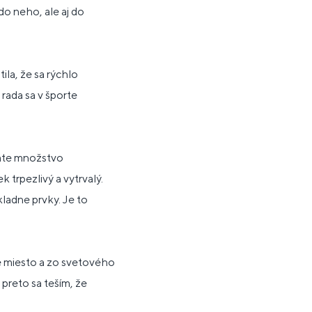
do neho, ale aj do
la, že sa rýchlo
rada sa v športe
náte množstvo
k trpezlivý a vytrvalý.
kladne prvky. Je to
é miesto a zo svetového
 preto sa teším, že