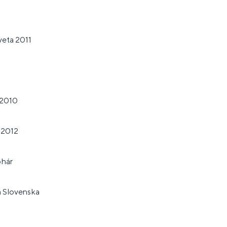
veta 2011
 2010
 2012
ohár
á Slovenska