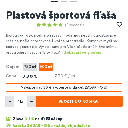
Plastová športová fľaša
2 recenzie
Biologicky rozložiteľné plasty sú modernou nevyhnutnosťou pre
naše neustále ohrozované životné prostredie! Kompava myslí na
budúce generácie. Vyrobili sme pre Vás fľašu šetrnú k životnému
prostrediu s názvom "Bio-fľaša"...
Zobraziť celý popis
Objem:
750 ml
500 ml
Cena:
7.70 € / ks
7.70 €
Nakúpte nad 30 € a vyberte si darček ZADARMO 🎁
VLOŽIŤ DO KOŠÍKA
ks
Zľava
0.7
€
na ďalší nákup
Vzorka ZADARMO ku každej objednávke