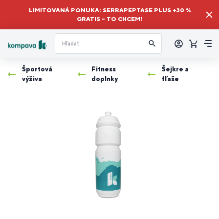
LIMITOVANÁ PONUKA: SERRAPEPTASE PLUS +30 %
GRATIS – TO CHCEM!
Prihlásiť
sa
Košík
Me
Športová
Fitness
Šejkre a
výživa
doplnky
fľaše