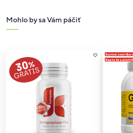
Mohlo by sa Vám páčiť
Darček Joint Bar
Kúpte 3x a ušetri