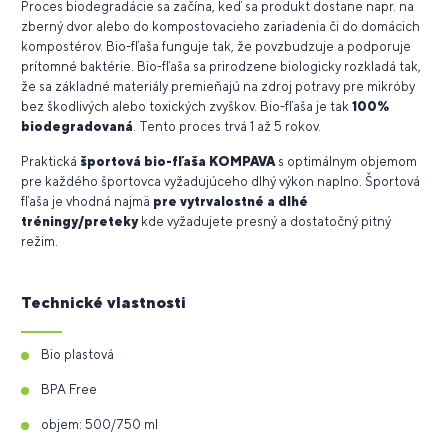
Proces biodegradácie sa začína, keď sa produkt dostane napr. na
zberný dvor alebo do kompostovacieho zariadenia či do domácich
kompostérov. Bio-fľaša funguje tak, že povzbudzuje a podporuje
prítomné baktérie. Bio-fľaša sa prirodzene biologicky rozkladá tak,
že sa základné materiály premieňajú na zdroj potravy pre mikróby
bez škodlivých alebo toxických zvyškov. Bio-fľaša je tak
100%
biodegradovaná
. Tento proces trvá 1 až 5 rokov.
Praktická
športová bio-fľaša KOMPAVA
s optimálnym objemom
pre každého športovca vyžadujúceho dlhý výkon naplno. Športová
fľaša je vhodná najmä
pre vytrvalostné a dlhé
tréningy/preteky
kde vyžadujete presný a dostatočný pitný
režim.
Technické vlastnosti
Bio plastová
BPA Free
objem: 500/750 ml