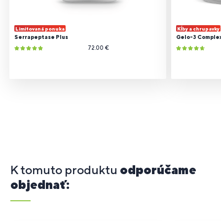
Limitovaná ponuka
Kĺby a chrupavky
Serrapeptase Plus
Gelo-3 Comple
72.00 €
K tomuto produktu
odporúčame
objednať: