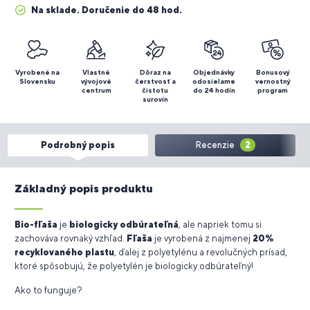
Na sklade. Doručenie do 48 hod.
Vyrobené na
Vlastné
Dôraz na
Objednávky
Bonusový
Slovensku
vývojové
čerstvosť a
odosielame
vernostný
centrum
čistotu
do 24 hodín
program
surovín
Podrobný popis
Recenzie
2
Základný popis produktu
Bio-fľaša
je
biologicky odbúrateľná
, ale napriek tomu si
zachováva rovnaký vzhľad.
Fľaša
je vyrobená z najmenej
20%
recyklovaného plastu
, ďalej z polyetylénu a revolučných prísad,
ktoré spôsobujú, že polyetylén je biologicky odbúrateľný!
Ako to funguje?