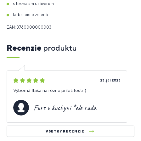
s tesniacim uzáverom
farba: bielo zelená
EAN: 3760000000003
Recenzie
produktu
5
23. júl 2023
hviezdičiek
Výborná fľaša na rôzne príležitosti :)
Furt v kuchyni *ale rada
VŠETKY RECENZIE