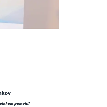
lnkov
doplnkom pomohli