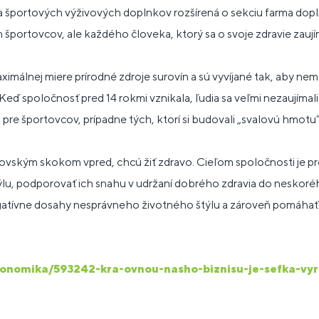
 športových výživových doplnkov rozšírená o sekciu farma dopl
 športovcov, ale každého človeka, ktorý sa o svoje zdravie zaujím
málnej miere prírodné zdroje surovín a sú vyvíjané tak, aby nema
Keď spoločnosť pred 14 rokmi vznikala, ľudia sa veľmi nezaujímal
 pre športovcov, prípadne tých, ktorí si budovali „svalovú hmotu“
rovským skokom vpred, chcú žiť zdravo. Cieľom spoločnosti je pre
lu, podporovať ich snahu v udržaní dobrého zdravia do neskoré
atívne dosahy nesprávneho životného štýlu a zároveň pomáhať
ekonomika/593242-kra-ovnou-nasho-biznisu-je-sefka-vy