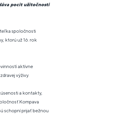
dáva pocit užitočnosti
iteľka spoločnosti
y, ktorú už 16. rok
vinností aktívne
zdravej výživy.
kúsenosti a kontakty,
 spoločnosť Kompava
sú schopní prijať bežnou