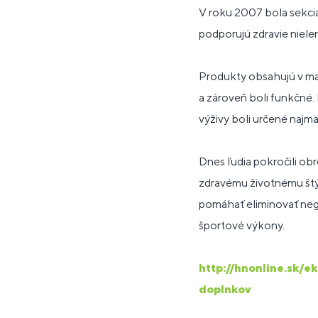
V roku 2007 bola sekcia
podporujú zdravie nielen
Produkty obsahujú v maxi
a zároveň boli funkčné. 
výživy boli určené najmä
Dnes ľudia pokročili ob
zdravému životnému štý
pomáhať eliminovať neg
športové výkony.
http://hnonline.sk/
doplnkov