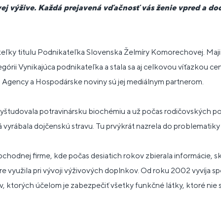
vej výžive. Každá prejavená vďačnosť vás ženie vpred a do
žiteľky titulu Podnikateľka Slovenska Želmíry Komorechovej. Maj
górii Vynikajúca podnikateľka a stala sa aj celkovou víťazkou cen
s Agency a Hospodárske noviny sú jej mediálnym partnerom.
študovala potravinársku biochémiu a už počas rodičovských po
á vyrábala dojčenskú stravu. Tu prvýkrát nazrela do problematiky 
chodnej firme, kde počas desiatich rokov zbierala informácie, s
ere využila pri vývoji výživových doplnkov. Od roku 2002 vyvíja
, ktorých účelom je zabezpečiť všetky funkčné látky, ktoré nie 