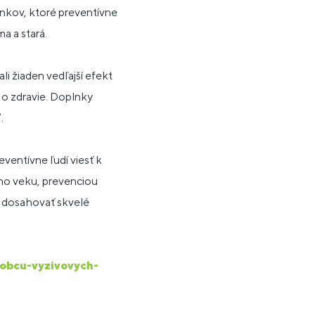
nkov, ktoré preventívne
a a stará.
li žiaden vedľajší efekt
i o zdravie. Doplnky
.
ventívne ľudí viesť k
ho veku, prevenciou
 dosahovať skvelé
robcu-vyzivovych-