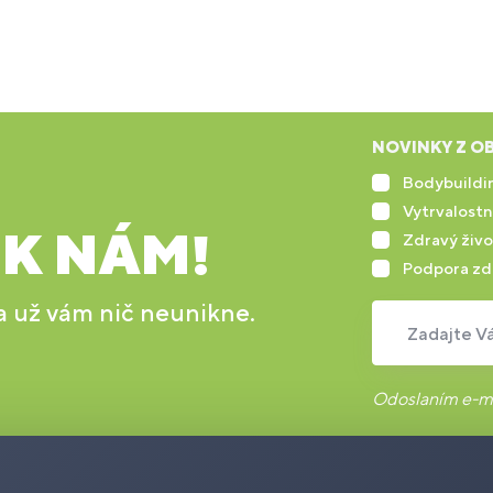
NOVINKY Z OB
Bodybuildin
Vytrvalostn
 K NÁM!
Zdravý živo
Podpora zd
 a už vám nič neunikne.
Zadajte Vá
Odoslaním e-ma