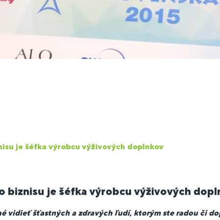
isu je šéfka výrobcu výživových doplnkov
 biznisu je šéfka výrobcu výživových dop
é vidieť šťastných a zdravých ľudí, ktorým ste radou či 