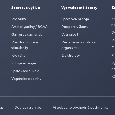
Športová výživa
Vytrvalostné športy
Z
Proteíny
Športové nápoje
Kr
n
Aminokyseliny / BCAA
Podpora výkonu
De
Gainery a sacharidy
Vytrvalosť
P
Predtréningové
Regenerácia svalov a
stimulanty
organizmu
Fi
Kreatíny
Elektrolyty
Fi
Zdroje energie
Vý
de
Spaľovače tukov
K
Vegánske doplnky
nás
Doprava a platba
Všeobecné obchodné podmienky