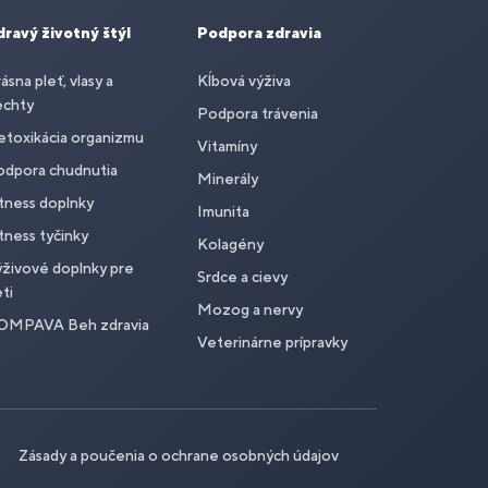
dravý životný štýl
Podpora zdravia
ásna pleť, vlasy a
Kĺbová výživa
echty
Podpora trávenia
toxikácia organizmu
Vitamíny
odpora chudnutia
Minerály
tness doplnky
Imunita
tness tyčinky
Kolagény
živové doplnky pre
Srdce a cievy
ti
Mozog a nervy
OMPAVA Beh zdravia
Veterinárne prípravky
Zásady a poučenia o ochrane osobných údajov