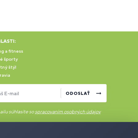
LASTI:
g a fitness
é športy
tný štýl
ravia
š E-mail
ODOSLAŤ
ilu súhlasíte so
spracovaním osobných údajov