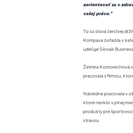
zorientovať sa v zdra
vašej práce."
To sú slová čerstvej dr
Kompava zvíťazila v kate
udeľuje Slovak Busines
Želmíra Komorechová vy
pracovala s firmou, ktor
Následne pracovala v ob
ktoré neskôr v plnej mi
produkty pre športovcov
stravou.