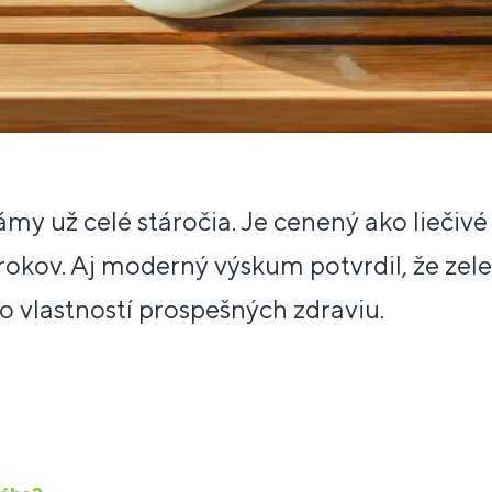
námy už celé stáročia. Je cenený ako liečiv
rokov. Aj moderný výskum potvrdil, že zel
 vlastností prospešných zdraviu.