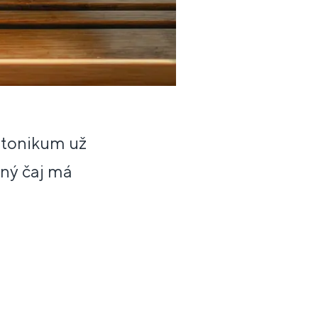
é tonikum už
ený čaj má