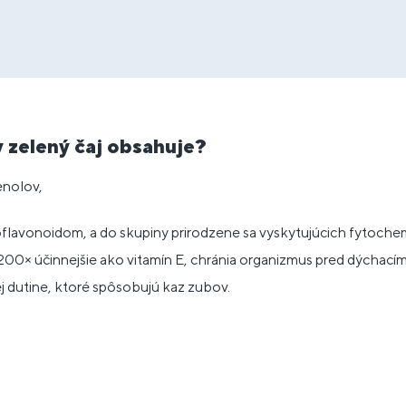
y zelený čaj obsahuje?
enolov,
ioflavonoidom, a do skupiny prirodzene sa vyskytujúcich fytoche
200× účinnejšie ako vitamín E, chránia organizmus pred dýchacími
ej dutine, ktoré spôsobujú kaz zubov.