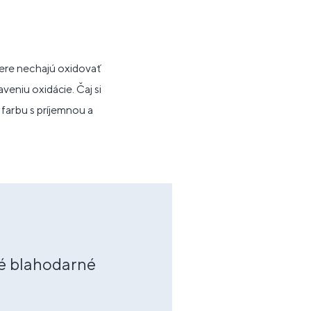
zbere nechajú oxidovať
veniu oxidácie. Čaj si
 farbu s príjemnou a
aké blahodarné