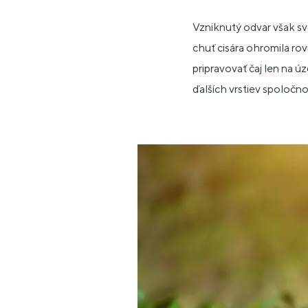
Vzniknutý odvar však sv
chuť cisára ohromila rovn
pripravovať čaj len na ú
ďalších vrstiev spoločno