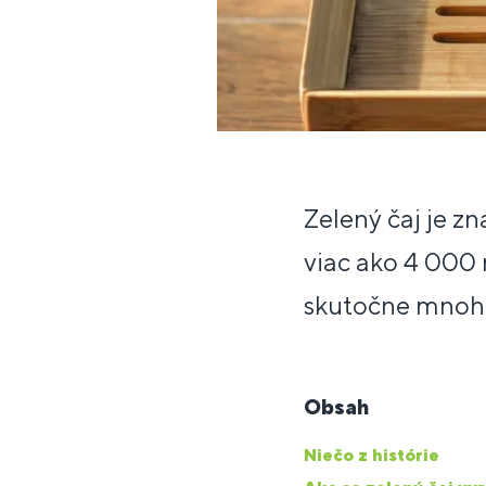
Zelený čaj je z
viac ako 4 000 
skutočne mnoho
Obsah
Niečo z histórie