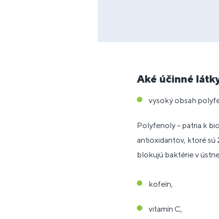
Aké účinné látk
vysoký obsah polyf
Polyfenoly – patria k b
antioxidantov, ktoré sú 
blokujú baktérie v ústn
kofeín,
vitamín C,