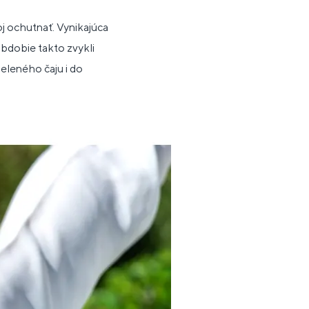
oj ochutnať. Vynikajúca
 obdobie takto zvykli
zeleného čaju i do