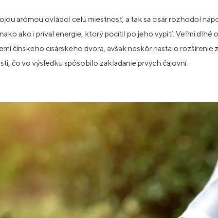
ojou arómou ovládol celú miestnosť, a tak sa cisár rozhodol náp
ako ako i príval energie, ktorý pocítil po jeho vypití. Veľmi dlhé
zemí čínskeho cisárskeho dvora, avšak neskôr nastalo rozšírenie 
sti, čo vo výsledku spôsobilo zakladanie prvých čajovní.