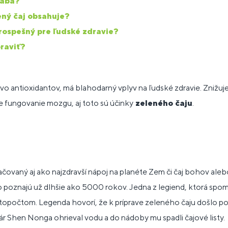
rába?
ený čaj obsahuje?
prospešný pre ľudské zdravie?
praviť?
 antioxidantov, má blahodarný vplyv na ľudské zdravie. Znižuje 
e fungovanie mozgu, aj toto sú účinky
zeleného čaju
.
ačovaný aj ako najzdravší nápoj na planéte Zem či čaj bohov aleb
 poznajú už dlhšie ako 5000 rokov. Jedna z legiend, ktorá spomín
topočtom. Legenda hovorí, že k príprave zeleného čaju došlo po
ár Shen Nonga ohrieval vodu a do nádoby mu spadli čajové listy.