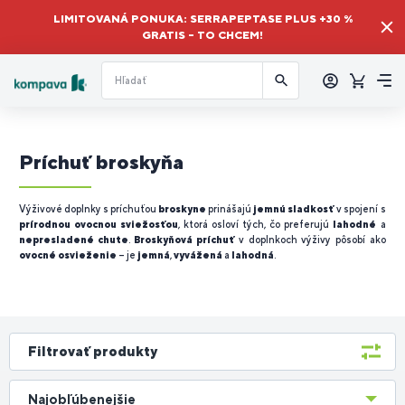
LIMITOVANÁ PONUKA: SERRAPEPTASE PLUS +30 %
GRATIS – TO CHCEM!
Prihlásiť
sa
Košík
Me
Príchuť broskyňa
Výživové doplnky s príchuťou
broskyne
prinášajú
jemnú sladkosť
v spojení s
prírodnou ovocnou sviežosťou
, ktorá osloví tých, čo preferujú
lahodné
a
nepresladené chute
.
Broskyňová príchuť
v doplnkoch výživy pôsobí ako
ovocné osvieženie
– je
jemná
,
vyvážená
a
lahodná
.
Filtrovať produkty
Najobľúbenejšie