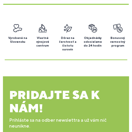
Vyrobené na
Vlastné
Dôraz na
Objednávky
Bonusový
Slovensku
vývojové
čerstvosť a
odosielame
vernostný
centrum
čistotu
do 24 hodín
program
surovín
PRIDAJTE SA K
NÁM!
Prihláste sa na odber newslettra a už vám nič
neunikne.