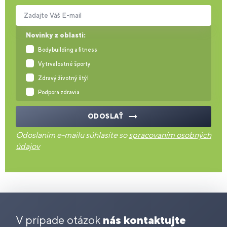
Zadajte Váš E-mail
Novinky z oblasti:
Bodybuilding a fitness
Vytrvalostné športy
Zdravý životný štýl
Podpora zdravia
ODOSLAŤ
Odoslaním e-mailu súhlasíte so
spracovaním osobných
údajov
V prípade otázok
nás kontaktujte