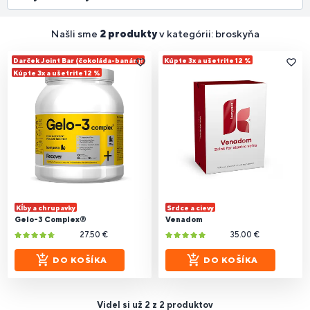
Našli sme
2 produkty
v kategórii: broskyňa
Darček Joint Bar (čokoláda-banán)!
Kúpte 3x a ušetrite 12 %
Kúpte 3x a ušetrite 12 %
Kĺby a chrupavky
Srdce a cievy
Gelo-3 Complex®
Venadom
27.50 €
35.00 €
DO KOŠÍKA
DO KOŠÍKA
Videl si už 2 z 2 produktov