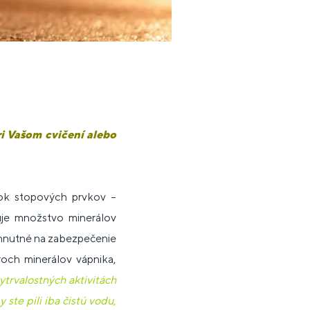
ri Vašom cvičení alebo
tok stopových prvkov –
čuje množstvo minerálov
yhnutné na zabezpečenie
och minerálov vápnika,
ytrvalostných aktivitách
te pili iba čistú vodu,