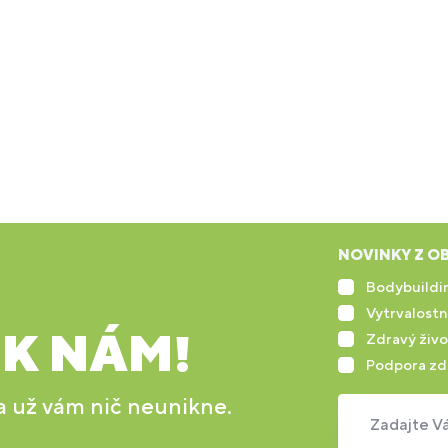
NOVINKY Z OB
Bodybuildin
Vytrvalostn
 K NÁM!
Zdravý živo
Podpora zd
 a už vám nič neunikne.
Zadajte Vá