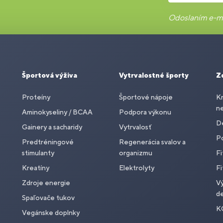
Odoslaním e-ma
Športová výživa
Vytrvalostné športy
Z
Proteíny
Športové nápoje
Kr
n
Aminokyseliny / BCAA
Podpora výkonu
De
Gainery a sacharidy
Vytrvalosť
P
Predtréningové
Regenerácia svalov a
stimulanty
organizmu
Fi
Kreatíny
Elektrolyty
Fi
Zdroje energie
Vý
de
Spaľovače tukov
K
Vegánske doplnky