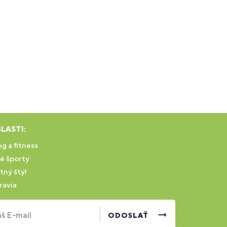
LASTI:
g a fitness
é športy
tný štýl
ravia
š E-mail
ODOSLAŤ