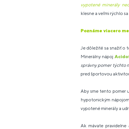
vypotené minerály ned
klesne a veľmi rýchlo sa
Poznáme viacero metó
Je dôležité sa snažiť o
Minerálny nápoj
Acido
správny pomer týchto m
pred športovou aktivito
Aby sme tento pomer udr
hypotonickým nápojo
vypotené minerály a udr
Ak mávate pravidelne 