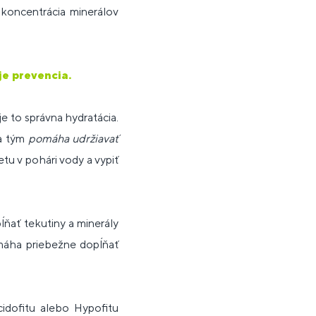
koncentrácia minerálov
je prevencia.
e to správna hydratácia.
 a tým
pomáha udržiavať
etu v pohári vody a vypiť
ĺňať tekutiny a minerály
máha priebežne dopĺňať
idofitu alebo Hypofitu