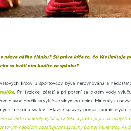
e v názve nášho článku? Sú práve kŕče to, čo Vás limituje p
lebo sa kvôli ním budíte zo spánku?
 svalových kŕčov u športovcov býva nerovnováha a nedosta
raslíka
. Pri fyzickej záťaží a pri potení sa okrem vody vylu
ičom hlavne horčík sa vylučuje silným potením. Minerály sú nev
ných funkcií a svalov. Hlavne správny pomer spomínaných tr
ím sa tieto minerály vylučujú z tela, a preto je pri náročných v
ontovým nápojom obsahujúcim správny pomer minerálov. Ak by s