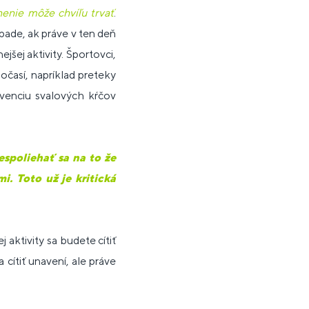
ánenie môže chvíľu trvať
.
ípade, ak práve v ten deň
šej aktivity. Športovci,
očasí, napríklad preteky
venciu svalových kŕčov
spoliehať sa na to že
. Toto už je kritická
aktivity sa budete cítiť
 cítiť unavení, ale práve