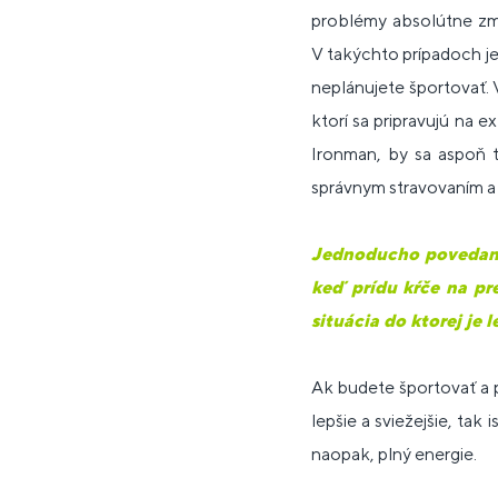
problémy absolútne zm
V takýchto prípadoch je 
neplánujete športovať. 
ktorí sa pripravujú na 
Ironman, by sa aspoň 
správnym stravovaním a
Jednoducho povedané,
keď prídu kŕče na pr
situácia do ktorej je 
Ak budete športovať a p
lepšie a sviežejšie, tak
naopak, plný energie.