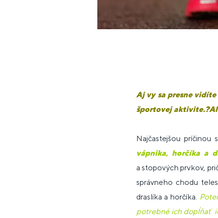
Aj vy sa presne vidít
športovej aktivite.?A
Najčastejšou príčinou
vápnika, horčíka a d
a stopových prvkov, pr
správneho chodu teles
draslíka a horčíka.
Poten
potrebné ich dopĺňať i