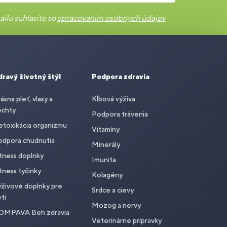
ilu súhlasíte so
spracovaním osobných údajov
dravý životný štýl
Podpora zdravia
ásna pleť, vlasy a
Kĺbová výživa
echty
Podpora trávenia
toxikácia organizmu
Vitamíny
odpora chudnutia
Minerály
tness doplnky
Imunita
tness tyčinky
Kolagény
živové doplnky pre
Srdce a cievy
ti
Mozog a nervy
OMPAVA Beh zdravia
Veterinárne prípravky