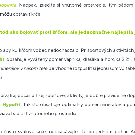
oplníte.
Naopak, zriedite si vnútorné prostredie, tým pádom 
 môžu dostaviť kŕče.
d ako bojovať proti kŕčom, ale jednoznačne najlepšia 
 to aby ku kŕčom vôbec nedochádzalo. Pri športových aktivitách j
fit
obsahuje vyvážený pomer vápnika, draslíka a horčíka 2:2:1,
inerálov v našom tele
. Je vhodné rozpustiť si jednu šumivú tabl
u.
žali aj počas dlhšej športovej aktivity, je dobré pravidelne dop
m
Hypofit
. Takisto obsahuje optimálny pomer minerálov a po
žiavať stálosť vnútorného prostredia.
a často svalové kŕče, neočakávajte, že po jednom pohári Ac