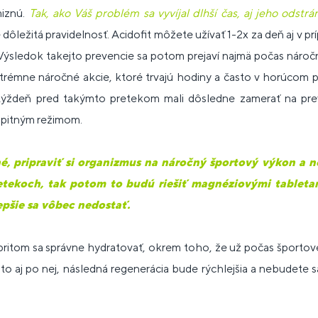
iznú.
T
ak
, ako Váš problém sa vyvíjal dlhší čas, aj jeho odstr
dôležitá pravidelnosť. Acidofit môžete užívať 1-2x za deň aj v pr
Výsledok takejto prevencie sa potom prejaví najmä počas náročnej
extrémne náročné akcie, ktoré trvajú hodiny a často v horúcom p
týždeň pred takýmto pretekom mali dôsledne zamerať na pre
 pitným režimom.
 pripraviť si organizmus na náročný športový výkon a ne
etekoch, tak potom to budú riešiť magnéziovými tabletami
lepšie sa vôbec nedostať.
ritom sa správne hydratovať, okrem toho, že už počas športovej 
 isto aj po nej, následná regenerácia bude rýchlejšia a nebudete sa