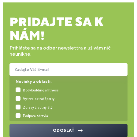
PRIDAJTE SA K
NÁM!
Prihláste sa na odber newslettra a už vám nič
neunikne.
Zadajte Váš E-mail
Novinky z oblasti:
Bodybuilding a fitness
Vytrvalostné športy
Zdravý životný štýl
Podpora zdravia
ODOSLAŤ