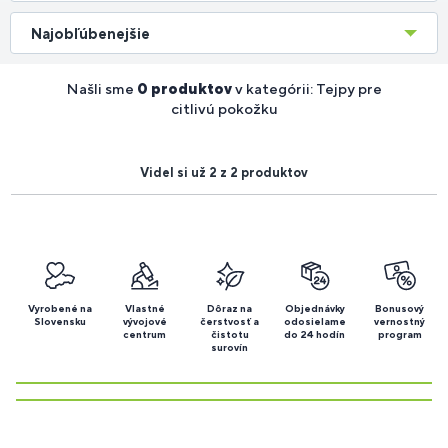
Najobľúbenejšie
Našli sme
0 produktov
v kategórii: Tejpy pre
citlivú pokožku
Videl si už 2 z 2 produktov
Vyrobené na
Vlastné
Dôraz na
Objednávky
Bonusový
Slovensku
vývojové
čerstvosť a
odosielame
vernostný
centrum
čistotu
do 24 hodín
program
surovín