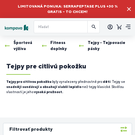
LIMITOVANÁ PONUKA: SERRAPEPTASE PLUS +30 %
GRATIS – TO CHCEM!
Prihlásiť
sa
Košík
Me
Športová
Fitness
Tejpy - Tejpovacie
výživa
doplnky
pásky
Tejpy pre citlivú pokožku
Tejpy pro citlivou pokožku
byly vynalezeny přednostně pro
děti
. Tejpy se
snadněji sundávají a obsahují slabší lepidlo
než tejpy klasické. Skvělou
vlastností je jeho
vysoká pružnost.
Filtrovať produkty