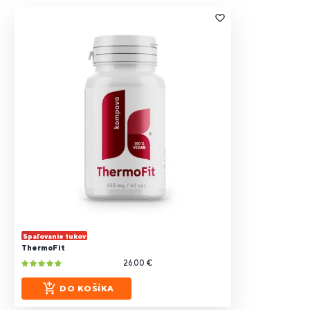
Spaľovanie tukov
ThermoFit
26.00 €
DO KOŠÍKA