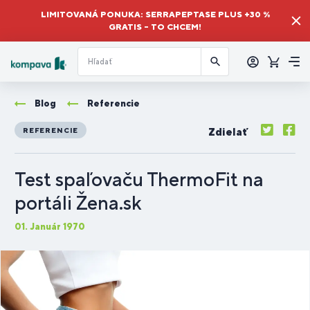
LIMITOVANÁ PONUKA: SERRAPEPTASE PLUS +30 %
GRATIS – TO CHCEM!
Prihlásiť
sa
Košík
Me
Blog
Referencie
Zdielať
REFERENCIE
Test spaľovaču ThermoFit na
portáli Žena.sk
01. Január 1970