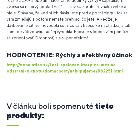
rôzne BCAA alebo amináče, či iné doplnky výživy v kapsuliach,
zväčša sa na prvý pohľad nelíšia. Tiež sú zhruba rovnako veľké a
biele. Stáva sa, že keď si ich dávkujete pred a po tréningu, tak sa
vám zmiešajú a potom nemáte prehľad, čo jete. A keďže je
dávkovanie citlivé, nevedela som, čo sa v kapsulke nachádza, a tak
som to kvôli zdraviu radšej vyhodila. Kapsule s logom vám pomôžu
sa zorientovať. Drobnosť, ale super efektná.
HODNOTENIE: Rýchly a efektívny účinok
http://zena.atlas.sk/test-spalovac-ktory-za-mesiac-
odstrani-tucnotu/domacnost/nakupujeme/862251.html
V článku boli spomenuté
tieto
produkty: