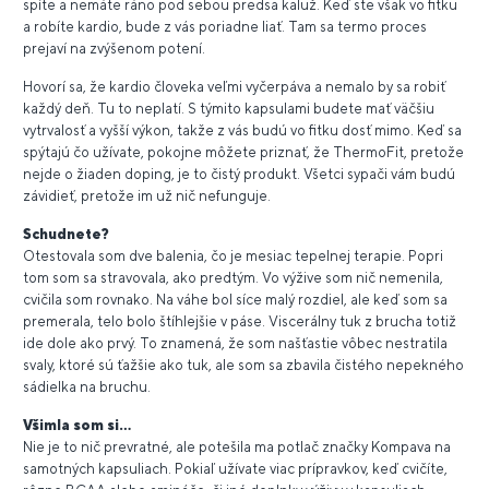
spíte a nemáte ráno pod sebou predsa kaluž. Keď ste však vo fitku
a robíte kardio, bude z vás poriadne liať. Tam sa termo proces
prejaví na zvýšenom potení.
Hovorí sa, že kardio človeka veľmi vyčerpáva a nemalo by sa robiť
každý deň. Tu to neplatí. S týmito kapsulami budete mať väčšiu
vytrvalosť a vyšší výkon, takže z vás budú vo fitku dosť mimo. Keď sa
spýtajú čo užívate, pokojne môžete priznať, že ThermoFit, pretože
nejde o žiaden doping, je to čistý produkt. Všetci sypači vám budú
závidieť, pretože im už nič nefunguje.
Schudnete?
Otestovala som dve balenia, čo je mesiac tepelnej terapie. Popri
tom som sa stravovala, ako predtým. Vo výžive som nič nemenila,
cvičila som rovnako. Na váhe bol síce malý rozdiel, ale keď som sa
premerala, telo bolo štíhlejšie v páse. Viscerálny tuk z brucha totiž
ide dole ako prvý. To znamená, že som našťastie vôbec nestratila
svaly, ktoré sú ťažšie ako tuk, ale som sa zbavila čistého nepekného
sádielka na bruchu.
Všimla som si...
Nie je to nič prevratné, ale potešila ma potlač značky Kompava na
samotných kapsuliach. Pokiaľ užívate viac prípravkov, keď cvičíte,