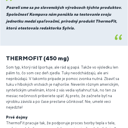
Pozreli sme sa po slovenských výrobcoch týchto produktov.
Spoločnosť Kompava nám ponúkla na testovanie svoju
jednotku medzi spaľovačmi, prírodný produkt ThermoFit,
ktorú otestovala redaktorka Sylvia.
THERMOFIT (450 mg)
Som typ, ktorý rád športuje, ale rád aj papá. Takže vo výsledku len
pálim to, čo som cez deň zjedla. Tuky neodchádzajú, ale ani
nepribúdajú. V takomto prípade je pomoc zvonka nutná. Zbaviť sa
tuku v hlbokých vrstvách je najhoršie. Neverím rôznym americkým,
syntetickým umelinám, ktoré z vás vedia vytiahnuť tuk, no ten za
mesiac nečinnosti priberiete späť. Aj preto, že začnete byť na
výrobku závislá a po čase prestane účinkovať. Nie, umelé veci
nejedzte!
Prvé dojmy
ThermoFit pracuje tak, že podporuje proces tvorby tepla v tele,