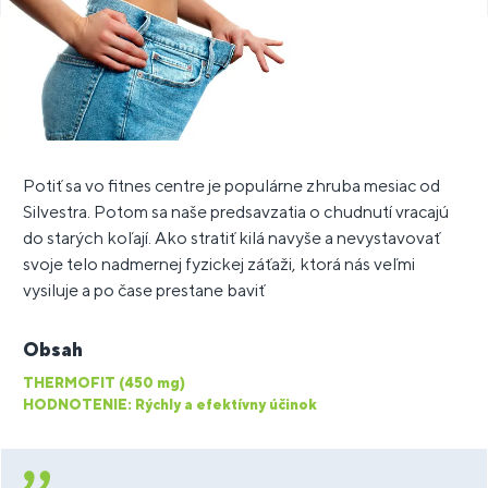
Potiť sa vo fitnes centre je populárne zhruba mesiac od
Silvestra. Potom sa naše predsavzatia o chudnutí vracajú
do starých koľají. Ako stratiť kilá navyše a nevystavovať
svoje telo nadmernej fyzickej záťaži, ktorá nás veľmi
vysiluje a po čase prestane baviť
Obsah
THERMOFIT (450 mg)
HODNOTENIE: Rýchly a efektívny účinok