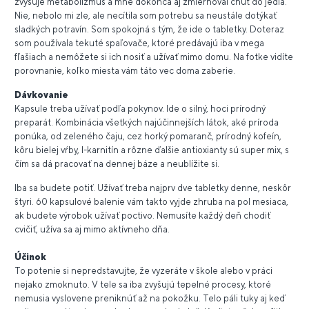
zvyšuje metabolizmus a mne dokonca aj zmierňoval chuť do jedla.
Nie, nebolo mi zle, ale necítila som potrebu sa neustále dotýkať
sladkých potravín. Som spokojná s tým, že ide o tabletky. Doteraz
som používala tekuté spaľovače, ktoré predávajú iba v mega
fľašiach a nemôžete si ich nosiť a užívať mimo domu. Na fotke vidíte
porovnanie, koľko miesta vám táto vec doma zaberie.
Dávkovanie
Kapsule treba užívať podľa pokynov. Ide o silný, hoci prírodný
preparát. Kombinácia všetkých najúčinnejších látok, aké príroda
ponúka, od zeleného čaju, cez horký pomaranč, prírodný kofeín,
kôru bielej vŕby, l-karnitín a rôzne ďalšie antioxianty sú super mix, s
čím sa dá pracovať na dennej báze a neublížite si.
Iba sa budete potiť. Užívať treba najprv dve tabletky denne, neskôr
štyri. 60 kapsulové balenie vám takto vyjde zhruba na pol mesiaca,
ak budete výrobok užívať poctivo. Nemusíte každý deň chodiť
cvičiť, užíva sa aj mimo aktívneho dňa.
Účinok
To potenie si nepredstavujte, že vyzeráte v škole alebo v práci
nejako zmoknuto. V tele sa iba zvyšujú tepelné procesy, ktoré
nemusia vyslovene preniknúť až na pokožku. Telo páli tuky aj keď