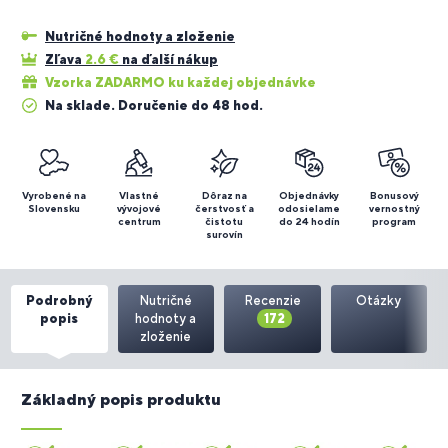
Nutričné hodnoty a zloženie
Zľava
2.6
€
na ďalší nákup
Vzorka ZADARMO ku každej objednávke
Na sklade. Doručenie do 48 hod.
Vyrobené na
Vlastné
Dôraz na
Objednávky
Bonusový
Slovensku
vývojové
čerstvosť a
odosielame
vernostný
centrum
čistotu
do 24 hodín
program
surovín
Podrobný
Nutričné
Recenzie
Otázky
popis
hodnoty a
172
zloženie
Základný popis produktu