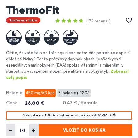
ThermoFit
Spaľovanie tukov
172 recenzií
Cítite, že vaše telo po tréningu alebo počas dňa potrebuje doplniť
dôležité živiny? Tento prémiový doplnok obsahuje všetkých 9
esenciálnych aminokyselín (EAA) spolu s vitamínmi a minerálmi v
starostlivo vyváženom zložení pre aktívny životný štýl...
Zobraziť
celý popis
Balenie:
450 mg/60 kps
3-balenie (−12 %)
Cena:
0.43 € / Kapsula
26.00 €
Nakúpte nad 30 € a vyberte si darček ZADARMO 🎁
VLOŽIŤ DO KOŠÍKA
ks