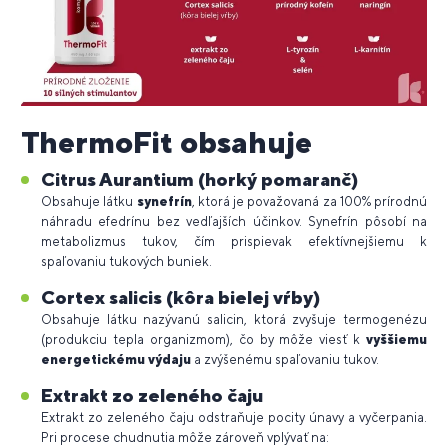
ThermoFit obsahuje
Citrus Aurantium (horký pomaranč)
Obsahuje látku
synefrín
, ktorá je považovaná za 100% prírodnú
náhradu efedrínu bez vedľajších účinkov. Synefrín pôsobí na
metabolizmus tukov, čím prispievak efektívnejšiemu k
spaľovaniu tukových buniek.
Cortex salicis (kôra bielej vŕby)
Obsahuje látku nazývanú salicin, ktorá zvyšuje termogenézu
(produkciu tepla organizmom), čo by môže viesť k
vyššiemu
energetickému výdaju
a zvýšenému spaľovaniu tukov.
Extrakt zo zeleného čaju
Extrakt zo zeleného čaju odstraňuje pocity únavy a vyčerpania.
Pri procese chudnutia môže zároveň vplývať na: