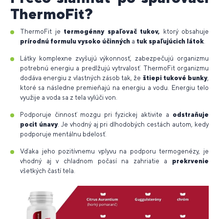
ThermoFit?
ThermoFit je
termogénny spaľovač tukov,
ktorý obsahuje
prírodnú formulu
vysoko účinných
a
tuk spaľujúcich látok
.
Látky komplexne zvyšujú výkonnosť, zabezpečujú organizmu
potrebnú energiu a predlžujú vytrvalosť. ThermoFit organizmu
dodáva energiu z vlastných zásob tak, že
štiepi tukové bunky
,
ktoré sa následne premieňajú na energiu a vodu. Energiu telo
využije a voda sa z tela vylúči von.
Podporuje činnosť mozgu pri fyzickej aktivite a
odstraňuje
pocit únavy
. Je vhodný aj pri dlhodobých cestách autom, kedy
podporuje mentálnu bdelosť.
Vďaka jeho pozitívnemu vplyvu na podporu termogenézy, je
vhodný aj v chladnom počasí na zahriatie a
prekrvenie
všetkých častí tela.