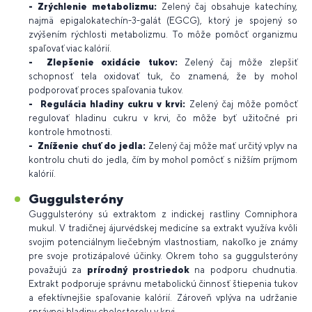
- Zrýchlenie metabolizmu:
Zelený čaj obsahuje katechíny,
najmä epigalokatechín-3-galát (EGCG), ktorý je spojený so
zvýšením rýchlosti metabolizmu. To môže pomôcť organizmu
spaľovať viac kalórií.
- Zlepšenie oxidácie tukov:
Zelený čaj môže zlepšiť
schopnosť tela oxidovať tuk, čo znamená, že by mohol
podporovať proces spaľovania tukov.
- Regulácia hladiny cukru v krvi:
Zelený čaj môže pomôcť
regulovať hladinu cukru v krvi, čo môže byť užitočné pri
kontrole hmotnosti.
- Zníženie chuť do jedla:
Zelený čaj môže mať určitý vplyv na
kontrolu chuti do jedla, čím by mohol pomôcť s nižším príjmom
kalórií.
Guggulsteróny
Guggulsteróny sú extraktom z indickej rastliny Comniphora
mukul. V tradičnej ájurvédskej medicíne sa extrakt využíva kvôli
svojim potenciálnym liečebným vlastnostiam, nakoľko je známy
pre svoje protizápalové účinky. Okrem toho sa guggulsteróny
považujú za
prírodný prostriedok
na podporu chudnutia.
Extrakt podporuje správnu metabolickú činnosť štiepenia tukov
a efektívnejšie spaľovanie kalórií. Zároveň vplýva na udržanie
správnej hladiny cholesterolu v krvi.