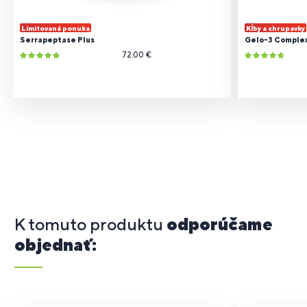
Limitovaná ponuka
Kĺby a chrupavky
Serrapeptase Plus
Gelo-3 Comple
72.00 €
K tomuto produktu
odporúčame
objednať: