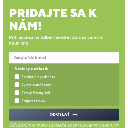
PRIDAJTE SA K
NÁM!
Prihláste sa na odber newslettra a už vám nič
neunikne.
Zadajte Váš E-mail
Novinky z oblasti:
Bodybuilding a fitness
Vytrvalostné športy
Zdravý životný štýl
Podpora zdravia
ODOSLAŤ
Odoslaním e-mailu súhlasíte so
spracovaním osobných