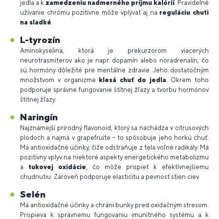
jedla a k
zamedzeniu nadmerného príjmu kalórií
. Pravidelné
užívanie chrómu pozitívne môže vplývať aj na
reguláciu chuti
na sladké
.
L-tyrozín
Aminokyselina, ktorá je prekurzorom viacerých
neurotrasmiterov ako je napr. dopamín alebo noradrenalín, čo
sú hormóny dôležité pre mentálne zdravie. Jeho dostatočným
množstvom v organizme
klesá chuť do jedla
. Okrem toho
podporuje správne fungovanie štítnej žľazy a tvorbu hormónov
štítnej žľazy.
Naringín
Najznámejší prírodný flavonoid, ktorý sa nachádza v citrusových
plodoch a najmä v grapefruite – to spôsobuje jeho horkú chuť.
Má antioxidačné účinky, čiže odstraňuje z tela voľné radikály. Má
pozitívny vplyv na niektoré aspekty energetického metabolizmu
a
tukovej oxidácie
, čo môže prispieť k efektívnejšiemu
chudnutiu. Zároveň podporuje elasticitu a pevnosť stien ciev.
Selén
Má antioxidačné účinky a chráni bunky pred oxidačným stresom.
Prispieva k správnemu fungovaniu imunitného systému a k