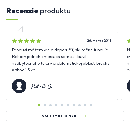
Recenzie
produktu
5
5
26. marec 2019
hviezdičiek
h
Produkt môžem vrelo doporučiť, skutočne funguje.
N
Behom jedného mesiaca som sa zbavil
c
nadbytočného tuku v problematickej oblasti brucha
m
a zhodil 5 kg!
p
Patrik B.
VŠETKY RECENZIE