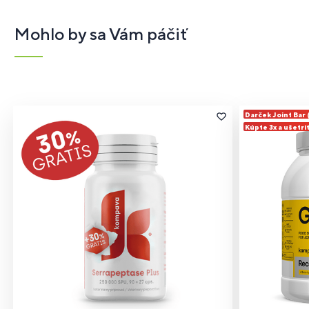
Mohlo by sa Vám páčiť
Darček Joint Bar
Kúpte 3x a ušetri