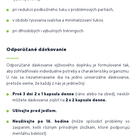
pri redukcii podkožného tuku v problémových partiách,
v období rysovania svalstva a minimalizovaní tukov,
pri dlhodobých i výbušných tréningoch.
Odporúčané dávkovanie
Odporúčané dávkovanie výživového doplnku je formulované tak,
aby zohľadňovalo individuálne potreby a charakteristiky organizmu.
U nás sa nezameriavame iba na jedno univerzálne dávkovanie,
pretože vieme, že každý z nás je jedinečný:
Prvé 3 dni 2 x 1 kapsula denne
(ráno alebo na obed), neskôr
môžete dávkovanie zvýšiť na
2 x 2 kapsule denne.
Užívajte pred jedlom.
Neužívajte po 16. hodine
(môže spôsobiť problémy so
zaspaním, kvôli rôznym prírodným zložkám, ktoré podporujú
mentálnu bdelosť).