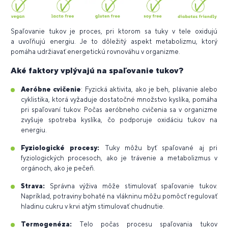
Spaľovanie tukov je proces, pri ktorom sa tuky v tele oxidujú
a uvoľňujú energiu. Je to dôležitý aspekt metabolizmu, ktorý
pomáha udržiavať energetickú rovnováhu v organizme.
Aké faktory vplývajú na spaľovanie tukov?
Aeróbne cvičenie
: Fyzická aktivita, ako je beh, plávanie alebo
cyklistika, ktorá vyžaduje dostatočné množstvo kyslíka, pomáha
pri spaľovaní tukov. Počas aeróbneho cvičenia sa v organizme
zvyšuje spotreba kyslíka, čo podporuje oxidáciu tukov na
energiu.
Fyziologické procesy:
Tuky môžu byť spaľované aj pri
fyziologických procesoch, ako je trávenie a metabolizmus v
orgánoch, ako je pečeň.
Strava:
Správna výživa môže stimulovať spaľovanie tukov.
Napríklad, potraviny bohaté na vlákninu môžu pomôcť regulovať
hladinu cukru v krvi atým stimulovať chudnutie.
Termogenéza:
Telo počas procesu spaľovania tukov