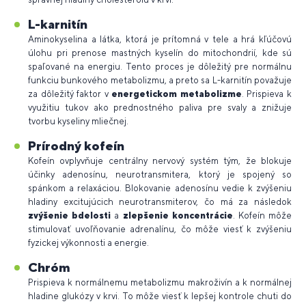
L-karnitín
Aminokyselina a látka, ktorá je prítomná v tele a hrá kľúčovú
úlohu pri prenose mastných kyselín do mitochondrií, kde sú
spaľované na energiu. Tento proces je dôležitý pre normálnu
funkciu bunkového metabolizmu, a preto sa L-karnitín považuje
za dôležitý faktor v
energetickom metabolizme
. Prispieva k
využitiu tukov ako prednostného paliva pre svaly a znižuje
tvorbu kyseliny mliečnej.
Prírodný kofeín
Kofeín ovplyvňuje centrálny nervový systém tým, že blokuje
účinky adenosínu, neurotransmitera, ktorý je spojený so
spánkom a relaxáciou. Blokovanie adenosínu vedie k zvýšeniu
hladiny excitujúcich neurotransmiterov, čo má za následok
zvýšenie bdelosti
a
zlepšenie koncentrácie
. Kofeín môže
stimulovať uvoľňovanie adrenalínu, čo môže viesť k zvýšeniu
fyzickej výkonnosti a energie.
Chróm
Prispieva k normálnemu metabolizmu makroživín a k normálnej
hladine glukózy v krvi. To môže viesť k lepšej kontrole chuti do