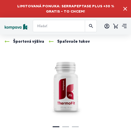
LIMITOVANÁ PONUKA: SERRAPEPTASE PLUS +30 %
GRATIS – TO CHCEM!
Prihlásiť
sa
Košík
Me
Športová výživa
Spaľovače tukov