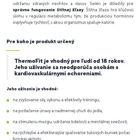
udržaniu zdravých nechtov a vlasov. Selén je dôležitý pre
správne fungovanie štítnej žľazy
. Štítna žľaza hrá kľúčovú
úlohu v regulácii metabolizmu tým, že produkciou hormónov
ovplyvňuje rýchlosť, s akou organizmus spaľuje kalórie.
Pre koho je produkt určený
ThermoFit je vhodný pre ľudí od 18 rokov.
Jeho užívanie sa neodporúča osobám s
kardiovaskulárnymi ochoreniami.
Jeho užívanie je vhodné:
na zvyšovanie sily, výkonu a efektivity tréningu,
na potlačenie únavy a nadmernej chuti do jedla,
na stimuláciu mozgu, udržanie bdelosti a mentálnej sviežosti,
na rýchlejšie a efektívnejšie spaľovanie tukových buniek počas
fyzickej aktivity,