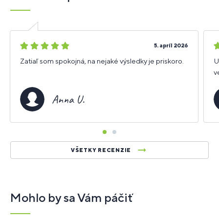
5
4
5. apríl 2026
hviezdičiek
h
Zatiaľ som spokojná, na nejaké výsledky je priskoro.
U
v
Anna U.
VŠETKY RECENZIE
Mohlo by sa Vám páčiť