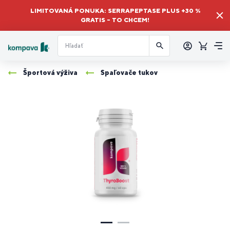
LIMITOVANÁ PONUKA: SERRAPEPTASE PLUS +30 %
GRATIS – TO CHCEM!
Prihlásiť
sa
Košík
Me
Športová výživa
Spaľovače tukov