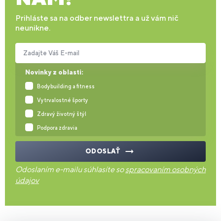
Prihláste sa na odber newslettra a už vám nič
neunikne.
Zadajte Váš E-mail
Novinky z oblasti:
Bodybuilding a fitness
Vytrvalostné športy
Zdravý životný štýl
Podpora zdravia
ODOSLAŤ
Odoslaním e-mailu súhlasíte so
spracovaním osobných
údajov