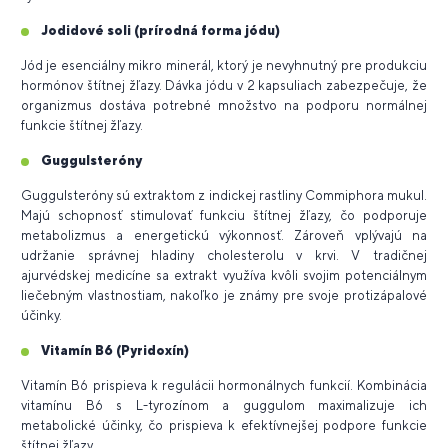
Jodidové soli (prírodná forma jódu)
Jód je esenciálny mikro minerál, ktorý je nevyhnutný pre produkciu
hormónov štítnej žľazy. Dávka jódu v 2 kapsuliach zabezpečuje, že
organizmus dostáva potrebné množstvo na podporu normálnej
funkcie štítnej žľazy.
Guggulsteróny
Guggulsteróny sú extraktom z indickej rastliny Commiphora mukul.
Majú schopnosť stimulovať funkciu štítnej žľazy, čo podporuje
metabolizmus a energetickú výkonnosť. Zároveň vplývajú na
udržanie správnej hladiny cholesterolu v krvi. V tradičnej
ajurvédskej medicíne sa extrakt využíva kvôli svojim potenciálnym
liečebným vlastnostiam, nakoľko je známy pre svoje protizápalové
účinky.
Vitamín B6 (Pyridoxín)
Vitamín B6 prispieva k regulácii hormonálnych funkcií. Kombinácia
vitamínu B6 s L-tyrozínom a guggulom maximalizuje ich
metabolické účinky, čo prispieva k efektívnejšej podpore funkcie
štítnej žľazy.