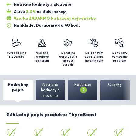
Nutričné hodnoty a zloženie
Zľava
2.2
€
na ďalší nákup
Vzorka ZADARMO ku každej objednávke
Na sklade. Doručenie do 48 hod.
Vyrobené na
Vlastné
Dôraz na
Objednávky
Bonusový
Slovensku
vývojové
čerstvosť a
odosielame
vernostný
centrum
čistotu
do 24 hodín
program
surovín
Podrobný
Nutričné
Recenzie
Otázky
popis
hodnoty a
2
zloženie
Základný popis produktu ThyroBoost