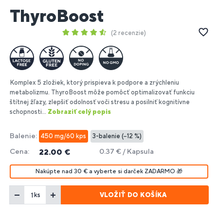
ThyroBoost
2 recenzie
Komplex 5 zložiek, ktorý prispieva k podpore a zrýchleniu
metabolizmu. ThyroBoost môže pomôcť optimalizovať funkciu
štítnej žľazy, zlepšiť odolnosť voči stresu a posilniť kognitívne
schopnosti...
Zobraziť celý popis
Balenie:
450 mg/60 kps
3-balenie (−12 %)
Cena:
0.37 € / Kapsula
22.00 €
Nakúpte nad 30 € a vyberte si darček ZADARMO 🎁
VLOŽIŤ DO KOŠÍKA
ks