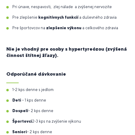
Pri únave, nespavosti, zlej nálade a zvýšenej nervozite
Pre zlepšenie
kognitívnych funkcií
a duševného zdravia
Pre športovcov na
zlepšenie výkonu
a celkového zdravia
Nie je vhodný pre osoby s hypertyreózou (zvýšená
činnost štítnej žľazy).
Odporúčané dávkovanie
1-2 kps denne s jedlom
Deti
– 1 kps denne
Dospelí
– 2 kps denne
Športovci
2-3 kps na zvýšenie výkonu
Seniori
– 2 kps denne