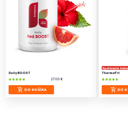
Spaľovanie tuko
Daily BOOST
ThermoFit
27.00 €
DO KOŠÍKA
DO K