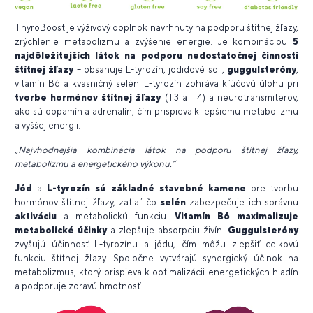
ThyroBoost je výživový doplnok navrhnutý na podporu štítnej žľazy,
zrýchlenie metabolizmu a zvýšenie energie. Je kombináciou
5
najdôležitejších látok na podporu nedostatočnej činnosti
štítnej žľazy
– obsahuje L-tyrozín, jodidové soli,
guggulsteróny
,
vitamín B6 a kvasničný selén. L-tyrozín zohráva kľúčovú úlohu pri
tvorbe hormónov štítnej žľazy
(T3 a T4) a neurotransmiterov,
ako sú dopamín a adrenalín, čím prispieva k lepšiemu metabolizmu
a vyššej energii.
„Najvhodnejšia kombinácia látok na podporu štítnej žľazy,
metabolizmu a energetického výkonu.“
Jód
a
L-tyrozín sú základné stavebné kamene
pre tvorbu
hormónov štítnej žľazy, zatiaľ čo
selén
zabezpečuje ich správnu
aktiváciu
a metabolickú funkciu.
Vitamín B6
maximalizuje
metabolické účinky
a zlepšuje absorpciu živín.
Guggulsteróny
zvyšujú účinnosť L-tyrozínu a jódu, čím môžu zlepšiť celkovú
funkciu štítnej žľazy. Spoločne vytvárajú synergický účinok na
metabolizmus, ktorý prispieva k optimalizácii energetických hladín
a podporuje zdravú hmotnosť.