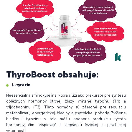
ThyroBoost obsahuje:
L-tyrozín
Neesenciálna aminokyselina, ktorá slúži ako prekurzor pre syntézu
dôležitých hormónov štítnej žľazy, vrátane tyroxínu (T4) a
trijódtyronínu (T3). Tieto hormóny sú zásadné pre reguláciu
metabolizmu, energetickej hladiny a psychickej pohody. Zvýšené
hladiny L-tyrozínu v tele môžu podporiť produkciu týchto
hormónov, čím prispievajú k zlepšeniu fyzickej aj psychickej
výkonnosti.