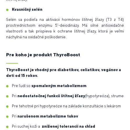
Kvasničný selén
Selén sa podieľa na aktivácii hormónov štítnej žľazy (T3 z T4)
prostredníctvom enzýmu 5’-deiodinázy. Má silné antioxidačné
vlastnosti a tak prispieva k ochrane štítnej žľazy, ktorá je veľmi
náchylná na oxidačné poškodenie.
Pre koho je produkt ThyroBoost
ThyroBoost je vhodný pre diabetikov, celiatikov, vegánov a
deti od 15 rokov.
Pre ľudí so
spomaleným metabolizmom
Pri
nedostatočnej funkcii štítnej žľazy
(hypotyreóza), strume
Pre tehotné pri hypotyreóze na základe konzultácie s lekárom
Pri
narušenom metabolizme tukov
Pri suchej koži a
zníženej tolerancii na chlad