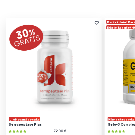
Darček Joint Bar
Kúpte 3x a ušetri
Limitovaná ponuka
Kĺby a chrupavky
Serrapeptase Plus
Gelo-3 Comple
72.00 €