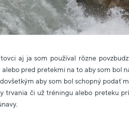
rtovci aj ja som používal rôzne povzbudz
 alebo pred pretekmi na to aby som bol n
edovšetkým aby som bol schopný podať m
y trvania či už tréningu alebo preteku 
únavy.