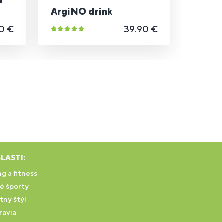
ArgiNO drink
0 €
39.90 €
LASTI:
g a fitness
é športy
tný štýl
ravia