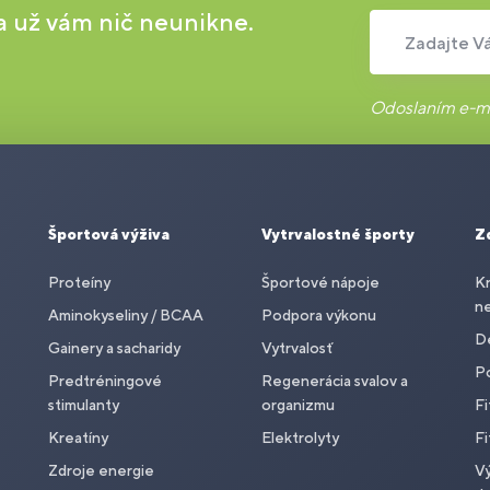
 a už vám nič neunikne.
Zadajte Vá
Odoslaním e-ma
Športová výživa
Vytrvalostné športy
Z
Proteíny
Športové nápoje
Kr
n
Aminokyseliny / BCAA
Podpora výkonu
De
Gainery a sacharidy
Vytrvalosť
P
Predtréningové
Regenerácia svalov a
stimulanty
organizmu
Fi
Kreatíny
Elektrolyty
Fi
Zdroje energie
Vý