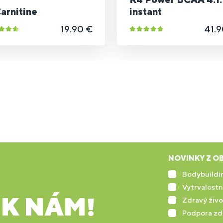
arnitine
instant
19.90 €
41.9
NOVINKY Z OB
Bodybuildin
Vytrvalostn
 K NÁM!
Zdravý živo
Podpora zd