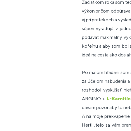
Začiatkom roka som ted
výkon pričom odbúraval 
aj pri pretekoch a výsl
súperi vyraďujú v jedn
podávať maximálny výk
kofeínu a aby som bol 
ideálna cesta ako dosi
Po malom hľadaní som s
za účelom nabudenia 
rozhodol vyskúšať nie
ARGINO +
L-Karnitín
dávam pozor aby to neb
A na moje prekvapenie 
Hertl „telo sa vám pre