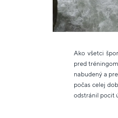
Ako všetci špo
pred tréningom
nabudený a pr
počas celej dob
odstránil pocit 