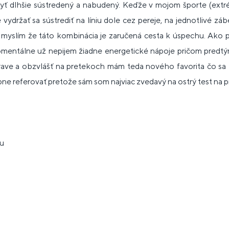
byť dlhšie sústredený a nabudený. Keďže v mojom športe (extré
 vydržať sa sústrediť na líniu dole cez pereje, na jednotlivé zá
y myslím že táto kombinácia je zaručená cesta k úspechu. Ako pr
mentálne už nepijem žiadne energetické nápoje pričom predtým
prave a obzvlášť na pretekoch mám teda nového favorita čo sa 
 referovať pretože sám som najviac zvedavý na ostrý test na 
ku