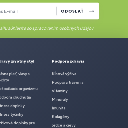
š E-mail
ODOSLAŤ
ilu súhlasíte so
spracovaním osobných údajov
dravý životný štýl
Podpora zdravia
ásna pleť, vlasy a
Kĺbová výživa
echty
Podpora trávenia
toxikácia organizmu
Vitamíny
odpora chudnutia
Minerály
tness doplnky
Imunita
tness tyčinky
Kolagény
živové doplnky pre
Srdce a cievy