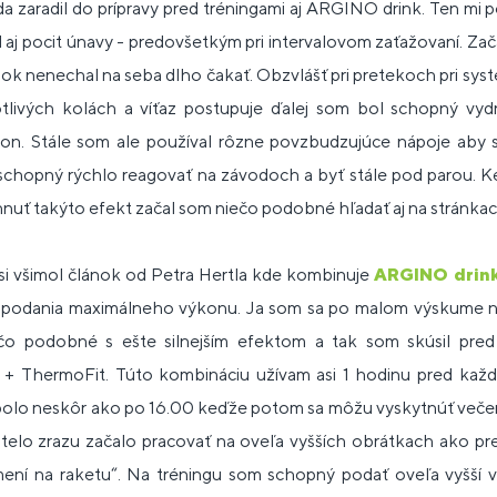
a zaradil do prípravy pred tréningami aj ARGINO drink. Ten mi 
aj pocit únavy - predovšetkým pri intervalovom zaťažovaní. Za
edok nenechal na seba dlho čakať. Obzvlášť pri pretekoch pri s
otlivých kolách a víťaz postupuje ďalej som bol schopný vydr
on. Stále som ale používal rôzne povzbudzujúce nápoje aby s
schopný rýchlo reagovať na závodoch a byť stále pod parou. Ke
ahnuť takýto efekt začal som niečo podobné hľadať aj na strán
i všimol článok od Petra Hertla kde kombinuje
ARGINO drin
a podania maximálneho výkonu. Ja som sa po malom výskume
čo podobné s ešte silnejším efektom a tak som skúsil pre
+ ThermoFit. Túto kombináciu užívam asi 1 hodinu pred každ
olo neskôr ako po 16.00 keďže potom sa môžu vyskytnúť večer 
telo zrazu začalo pracovať na oveľa vyšších obrátkach ako pre
mení na raketu“. Na tréningu som schopný podať oveľa vyšší 