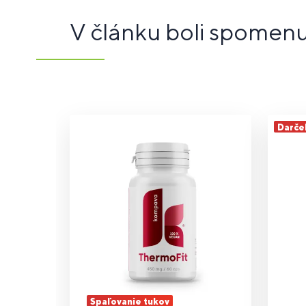
V článku boli spomen
Darče
Spaľovanie tukov