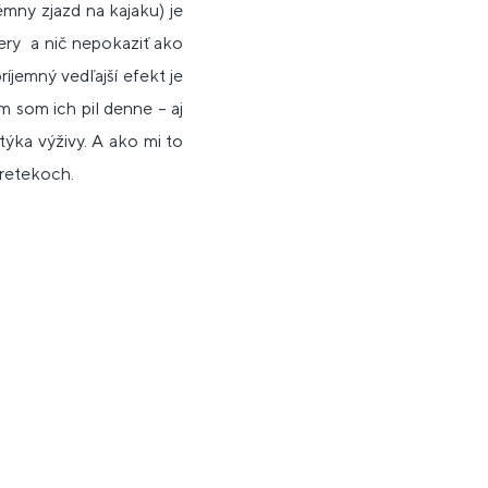
mny zjazd na kajaku) je
bery a nič nepokaziť ako
íjemný vedľajší efekt je
 som ich pil denne – aj
týka výživy. A ako mi to
pretekoch.