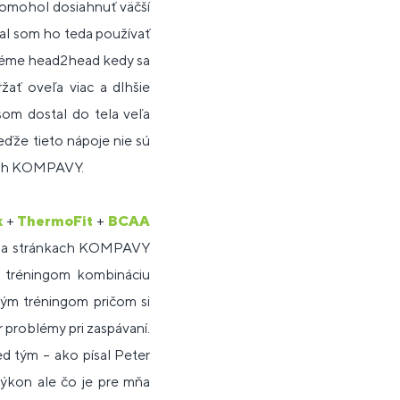
pomohol dosiahnuť väčší
čal som ho teda používať
ystéme head2head kedy sa
žať oveľa viac a dlhšie
om dostal do tela veľa
ďže tieto nápoje nie sú
kach KOMPAVY.
k
+
ThermoFit
+
BCAA
 na stránkach KOMPAVY
d tréningom kombináciu
ým tréningom pričom si
problémy pri zaspávaní.
d tým – ako písal Peter
výkon ale čo je pre mňa