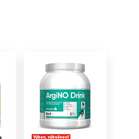
Výkon, výbušnosť
1