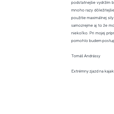
podstatnejšie vydržím 
mnoho razy dôležitejšie
použitie maximálnej sil
samozrejme aj to že mo
niekoľko. Pri mojej prí
pomohlo budem postupne
Tomáš Andrássy
Extrémny zjazd na kaja