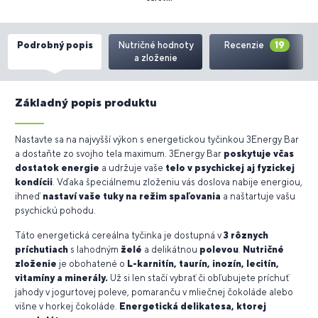
Podrobný popis
Nutričné hodnoty
Recenzie
19
a zloženie
Základný popis produktu
Nastavte sa na najvyšší výkon s energetickou tyčinkou 3Energy Bar
a dostaňte zo svojho tela maximum. 3Energy Bar
poskytuje včas
dostatok energie
a udržuje vaše
telo v psychickej aj fyzickej
kondícii
. Vďaka špeciálnemu zloženiu vás doslova nabije energiou,
ihneď
nastaví vaše tuky na režim spaľovania
a naštartuje vašu
psychickú pohodu.
Táto energetická cereálna tyčinka je dostupná v
3 rôznych
príchutiach
s lahodným
želé
a delikátnou
polevou
.
Nutričné
zloženie
je obohatené o
L-karnitín, taurín, inozín, lecitín,
vitamíny a minerály.
Už si len stačí vybrať či obľubujete príchuť
jahody v jogurtovej poleve, pomaranču v mliečnej čokoláde alebo
višne v horkej čokoláde.
Energetická delikatesa, ktorej