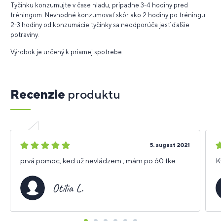
Tyčinku konzumujte v čase hladu, prípadne 3-4 hodiny pred
tréningom. Nevhodné konzumovať skôr ako 2 hodiny po tréningu.
2-3 hodiny od konzumácie tyčinky sa neodporúča jesť ďalšie
potraviny.
Výrobok je určený k priamej spotrebe.
Recenzie
produktu
5
5
5. august 2021
hviezdičiek
h
prvá pomoc, ked už nevládzem , mám po 60 tke
K
Otília L.