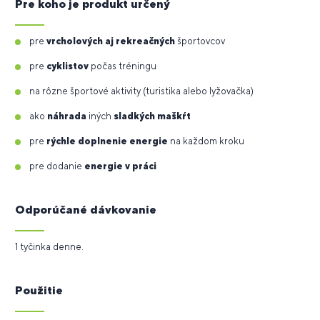
Pre koho je produkt určený
pre
vrcholových aj rekreačných
športovcov
pre
cyklistov
počas tréningu
na rôzne športové aktivity (turistika alebo lyžovačka)
ako
náhrada
iných
sladkých maškŕt
pre
rýchle doplnenie energie
na každom kroku
pre dodanie
energie v práci
Odporúčané dávkovanie
1 tyčinka denne.
Použitie