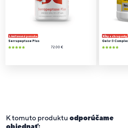
Limitovaná ponuka
Kĺby a chrupavky
Serrapeptase Plus
Gelo-3 Comple
72.00 €
K tomuto produktu
odporúčame
objednať: