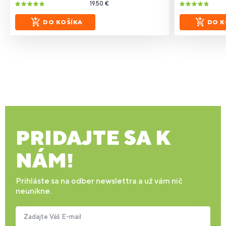
19.50 €
DO KOŠÍKA
DO K
PRIDAJTE SA K
NÁM!
Prihláste sa na odber newslettra a už vám nič
neunikne.
Zadajte Váš E-mail