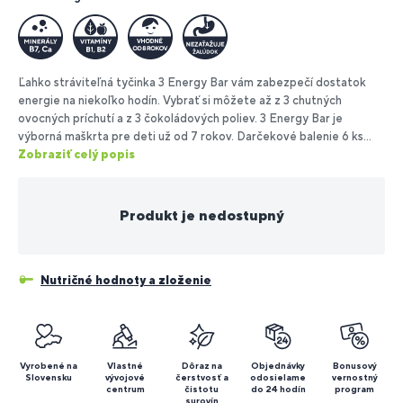
Ľahko stráviteľná tyčinka 3 Energy Bar vám zabezpečí dostatok
energie na niekoľko hodín. Vybrať si môžete až z 3 chutných
ovocných príchutí a z 3 čokoládových poliev. 3 Energy Bar je
výborná maškrta pre deti už od 7 rokov. Darčekové balenie 6 ks...
Zobraziť celý popis
Produkt je nedostupný
Nutričné hodnoty a zloženie
Vyrobené na
Vlastné
Dôraz na
Objednávky
Bonusový
Slovensku
vývojové
čerstvosť a
odosielame
vernostný
centrum
čistotu
do 24 hodín
program
surovín