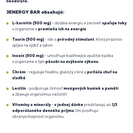
neodoláte.
3ENERGY BAR obsahujú:
L-karnitín (500 mg)
– dodáva energiu a zároveň
spaľuje tuky
v organizme a
premieňa ich na energiu
Taurín (500 mg)
- ide o
prírodný stimulant
, ktorý priaznivo
vplýva na výdrž a výkon
Inozín (500 mg)
– umožňuje kvalitnejšie využitie kyslíka
v organizme a tým
pôsobí na zvýšenie výkonu
Chróm
– reguluje hladinu glukózy v krvi a
potláča chuť na
sladké
Lecitín
– podporuje činnosť
mozgových buniek a pamäti
a zbavuje organizmus nečistôt
Vitamíny a minerály
–
v jednej dávke
predstavujú asi
1/3
odporúčaného denného príjmu
čím posilňujú
obranyschopnosť organizmu