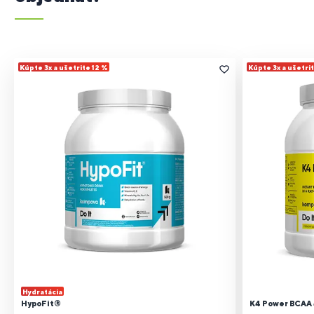
Kúpte 3x a ušetrite 12 %
Kúpte 3x a ušetri
Hydratácia
HypoFit®
K4 Power BCAA 4