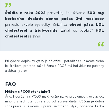
Štúdia z roku 2022
potvrdila, že užívanie
500 mg
berberínu dvakrát denne počas 3-6 mesiacov
prinieslo skvelé výsledky. Znížil sa
obvod pása
,
LDL
cholesterol
a
triglyceridy
, zatiaľ čo „dobrý“
HDL
cholesterol
sa zvýšil.
Pri výbere doplnkov výživy je dôležité - poradiť sa s lekárom alebo
lekárnikom, pretože každá žena s PCOS má individuálne potreby
a aktuálny stav.
FAQ
Môžem s PCOS otehotnieť?
Áno. Hoci ženy s PCOS majú vyššie riziko problémov s ovuláciou,
mnoho z nich otehotnie a porodí zdravé dieťa. Kľúčom je dobrá
spolupráca s lekárom, úprava životného štýlu, prípadne liečba