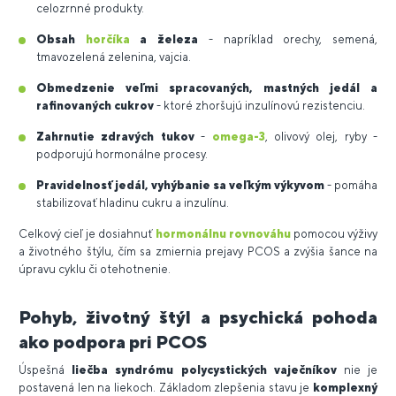
celozrnné produkty.
Obsah
horčíka
a železa
- napríklad orechy, semená,
tmavozelená zelenina, vajcia.
Obmedzenie veľmi spracovaných, mastných jedál a
rafinovaných cukrov
- ktoré zhoršujú inzulínovú rezistenciu.
Zahrnutie zdravých tukov
-
omega-3
, olivový olej, ryby -
podporujú hormonálne procesy.
Pravidelnosť jedál, vyhýbanie sa veľkým výkyvom
- pomáha
stabilizovať hladinu cukru a inzulínu.
Celkový cieľ je dosiahnuť
hormonálnu rovnováhu
pomocou výživy
a životného štýlu, čím sa zmiernia prejavy PCOS a zvýšia šance na
úpravu cyklu či otehotnenie.
Pohyb, životný štýl a psychická pohoda
ako podpora pri PCOS
Úspešná
liečba syndrómu polycystických vaječníkov
nie je
postavená len na liekoch. Základom zlepšenia stavu je
komplexný