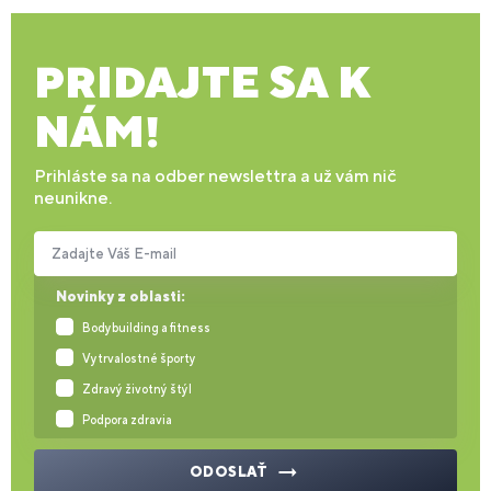
PRIDAJTE SA K
NÁM!
Prihláste sa na odber newslettra a už vám nič
neunikne.
Zadajte Váš E-mail
Novinky z oblasti:
Bodybuilding a fitness
Vytrvalostné športy
Zdravý životný štýl
Podpora zdravia
ODOSLAŤ