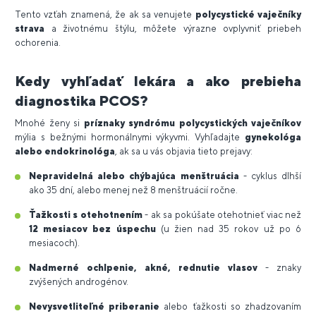
Tento vzťah znamená, že ak sa venujete
polycystické vaječníky
strava
a životnému štýlu, môžete výrazne ovplyvniť priebeh
ochorenia.
Kedy vyhľadať lekára a ako prebieha
diagnostika PCOS?
Mnohé ženy si
príznaky syndrómu polycystických vaječníkov
mýlia s bežnými hormonálnymi výkyvmi. Vyhľadajte
gynekológa
alebo endokrinológa
, ak sa u vás objavia tieto prejavy:
Nepravidelná alebo chýbajúca menštruácia
- cyklus dlhší
ako 35 dní, alebo menej než 8 menštruácií ročne.
Ťažkosti s otehotnením
- ak sa pokúšate otehotnieť viac než
12 mesiacov bez úspechu
(u žien nad 35 rokov už po 6
mesiacoch).
Nadmerné ochlpenie, akné, rednutie vlasov
- znaky
zvýšených androgénov.
Nevysvetliteľné priberanie
alebo ťažkosti so zhadzovaním