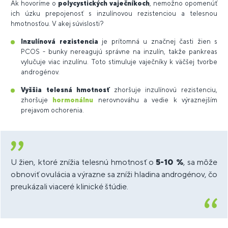
Ak hovoríme o
polycystických vaječníkoch
, nemožno opomenúť
ich úzku prepojenosť s inzulínovou rezistenciou a telesnou
hmotnosťou. V akej súvislosti?
Inzulínová rezistencia
je prítomná u značnej časti žien s
PCOS - bunky nereagujú správne na inzulín, takže pankreas
vylučuje viac inzulínu. Toto stimuluje vaječníky k väčšej tvorbe
androgénov.
Vyššia telesná hmotnosť
zhoršuje inzulínovú rezistenciu,
zhoršuje
hormonálnu
nerovnováhu a vedie k výraznejším
prejavom ochorenia.
U žien, ktoré znížia telesnú hmotnosť o
5-10 %
, sa môže
obnoviť ovulácia a výrazne sa zníži hladina androgénov, čo
preukázali viaceré klinické štúdie.