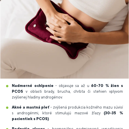
Nadmerné ochlpenie
- objavuje sa až u
60-70 % žien s
PCOS
v oblasti brady, brucha, chrbta či stehien vplyvom
zvýšenej hladiny androgénov.
Akné a mastná pleť
- zvýšená produkcia kožného mazu súvisí
s androgénmi, ktoré stimulujú mazové žľazy
(30-35 %
pacientiek s PCOS)
.
Rednutie vlasov
- hormonálne podmienené vypadávanie