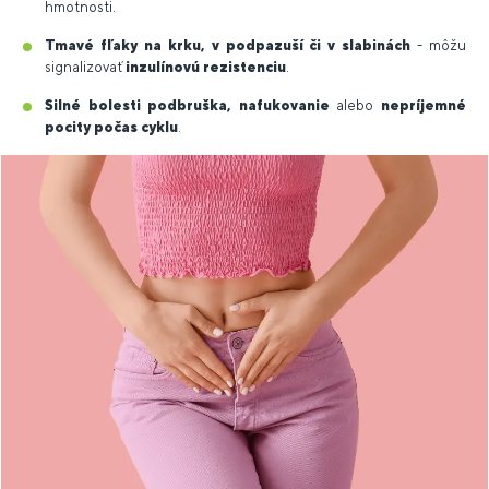
hmotnosti.
Tmavé fľaky na krku, v podpazuší či v slabinách
- môžu
signalizovať
inzulínovú rezistenciu
.
Silné bolesti podbruška, nafukovanie
alebo
nepríjemné
pocity počas cyklu
.