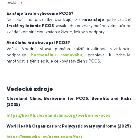
ovulácie.
Existuje trvalé vyliečenie PCOS?
Nie. Súčasné poznatky uvádzajú, že
neexistuje
jednoznačné
trvalé vyliečenie PCOS
, avšak jeho príznaky možno veľmi účinne
zvládať kombináciou zmien v živote, liekov a podpory.
Akú úlohu hrá strava pri PCOS?
Veľkú. Vhodná strava pomáha znížiť inzulínovú rezistenciu,
podporuje
hormonálnu rovnováhu
, prispieva k zdravšej
hmotnosti a tým zlepšuje celkový stav žien s PCOS.
Vedecké zdroje
Cleveland Clinic: Berberine for PCOS: Benefits and Risks
(2025)
https://health.clevelandclinic.org/berberine-pcos
Worl Health Organization: Polycystic ovary syndrome (2025)
https://www.who.int/news-room/fact-