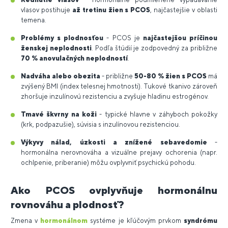
vlasov postihuje
až tretinu žien s PCOS
, najčastejšie v oblasti
temena.
Problémy s plodnosťou
- PCOS je
najčastejšou príčinou
ženskej neplodnosti
. Podľa štúdií je zodpovedný za približne
70 % anovulačných neplodností
.
Nadváha alebo obezita
- približne
50-80 % žien s PCOS
má
zvýšený BMI (index telesnej hmotnosti). Tukové tkanivo zároveň
zhoršuje inzulínovú rezistenciu a zvyšuje hladinu estrogénov.
Tmavé škvrny na koži
- typické hlavne v záhyboch pokožky
(krk, podpazušie), súvisia s inzulínovou rezistenciou.
Výkyvy nálad, úzkosti a znížené sebavedomie
-
hormonálna nerovnováha a vizuálne prejavy ochorenia (napr.
ochlpenie, priberanie) môžu ovplyvniť psychickú pohodu.
Ako PCOS ovplyvňuje hormonálnu
rovnováhu a plodnosť?
Zmena v
hormonálnom
systéme je kľúčovým prvkom
syndrómu