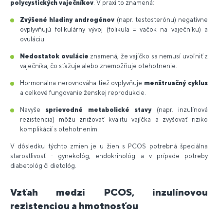
polycystických vaječníkov
. V praxi to znamená:
Zvýšené hladiny androgénov
(napr. testosterónu) negatívne
ovplyvňujú folikulárny vývoj (folikula = vačok na vaječníku) a
ovuláciu.
Nedostatok ovulácie
znamená, že vajíčko sa nemusí uvoľniť z
vaječníka, čo sťažuje alebo znemožňuje otehotnenie.
Hormonálna nerovnováha tiež ovplyvňuje
menštruačný cyklus
a celkové fungovanie ženskej reprodukcie.
Navyše
sprievodné metabolické stavy
(napr. inzulínová
rezistencia) môžu znižovať kvalitu vajíčka a zvyšovať riziko
komplikácií s otehotnením.
V dôsledku týchto zmien je u žien s PCOS potrebná špeciálna
starostlivosť - gynekológ, endokrinológ a v prípade potreby
diabetológ či dietológ.
Vzťah medzi PCOS, inzulínovou
rezistenciou a hmotnosťou