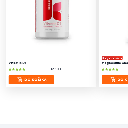
Regenerácia
Vitamin D3
Magnesium Chela
12.50 €
DO KOŠÍKA
DO K