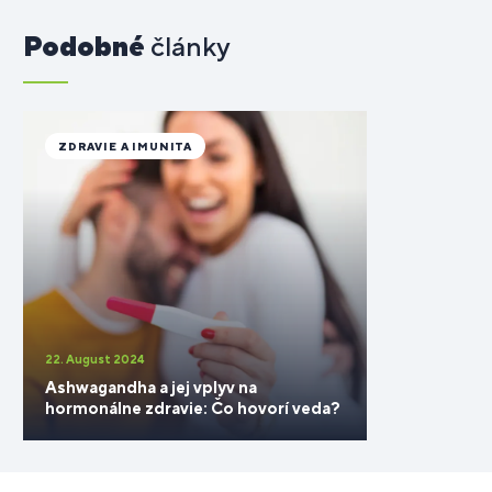
Podobné
články
ZDRAVIE A IMUNITA
22. August 2024
Ashwagandha a jej vplyv na
hormonálne zdravie: Čo hovorí veda?