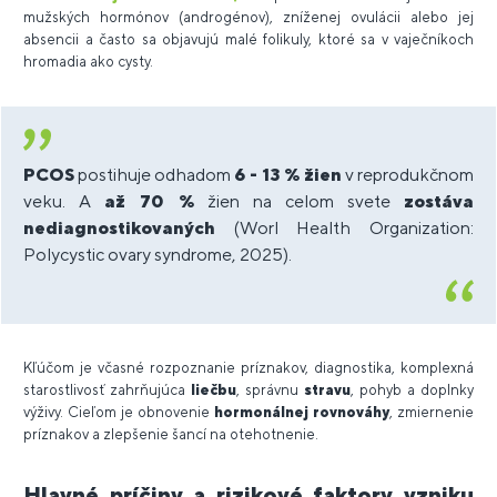
mužských hormónov (androgénov), zníženej ovulácii alebo jej
absencii a často sa objavujú malé folikuly, ktoré sa v vaječníkoch
hromadia ako cysty.
PCOS
postihuje odhadom
6 - 13 % žien
v reprodukčnom
veku. A
až 70 %
žien na celom svete
zostáva
nediagnostikovaných
(Worl Health Organization:
Polycystic ovary syndrome, 2025).
Kľúčom je včasné rozpoznanie príznakov, diagnostika, komplexná
starostlivosť zahrňujúca
liečbu
, správnu
stravu
, pohyb a doplnky
výživy. Cieľom je obnovenie
hormonálnej rovnováhy
, zmiernenie
príznakov a zlepšenie šancí na otehotnenie.
Hlavné príčiny a rizikové faktory vzniku