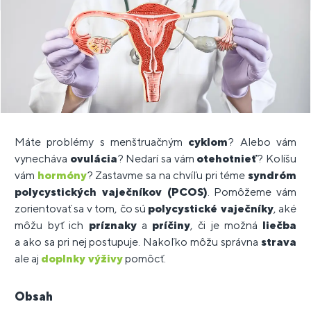
Máte problémy s menštruačným
cyklom
? Alebo vám
vynecháva
ovulácia
? Nedarí sa vám
otehotnieť
? Kolíšu
vám
hormóny
? Zastavme sa na chvíľu pri téme
syndróm
polycystických vaječníkov (PCOS)
. Pomôžeme vám
zorientovať sa v tom, čo sú
polycystické vaječníky
, aké
môžu byť ich
príznaky
a
príčiny
, či je možná
liečba
a ako sa pri nej postupuje. Nakoľko môžu správna
strava
ale aj
doplnky výživy
pomôcť.
Obsah