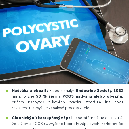
Nadváha a obezita
- podľa analýz
Endocrine Society, 2023
má približne
50 % žien s PCOS nadváhu alebo obezitu
,
pričom nadbytok tukového tkaniva zhoršuje inzulínovú
rezistenciu a zvyšuje zápalové procesy v tele.
Chronický nízkostupňový zápal
- laboratórne štúdie ukazujú,
že u žien s PCOS sú zvýšené hodnoty zápalových markerov, čo