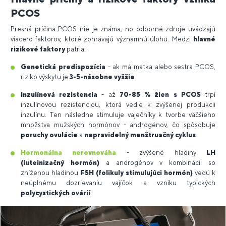
PCOS
Presná príčina PCOS nie je známa, no odborné zdroje uvádzajú
viacero faktorov, ktoré zohrávajú významnú úlohu. Medzi
hlavné
rizikové faktory
patria:
Genetická predispozícia
- ak má matka alebo sestra PCOS,
riziko výskytu je
3-5-násobne vyššie
.
Inzulínová rezistencia
- až
70-85 % žien s PCOS
trpí
inzulínovou rezistenciou, ktorá vedie k zvýšenej produkcii
inzulínu. Ten následne stimuluje vaječníky k tvorbe väčšieho
množstva mužských hormónov - androgénov, čo spôsobuje
poruchy ovulácie
a
nepravidelný menštruačný cyklus
.
Hormonálna nerovnováha
- zvýšené hladiny
LH
(luteinizačný hormón)
a androgénov v kombinácii so
zníženou hladinou
FSH (folikuly stimulujúci hormón)
vedú k
neúplnému dozrievaniu vajíčok a vzniku typických
polycystických ovárií
.