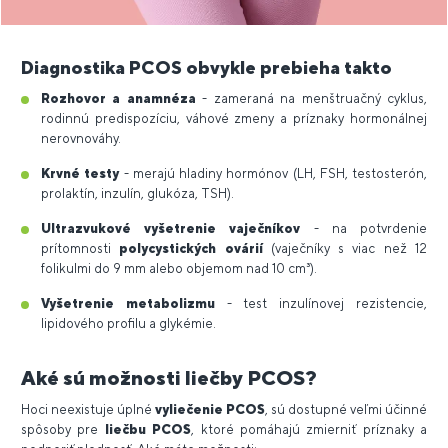
Diagnostika PCOS obvykle prebieha takto
Rozhovor a anamnéza
- zameraná na menštruačný cyklus,
rodinnú predispozíciu, váhové zmeny a príznaky hormonálnej
nerovnováhy.
Krvné testy
- merajú hladiny hormónov (LH, FSH, testosterón,
prolaktín, inzulín, glukóza, TSH).
Ultrazvukové vyšetrenie vaječníkov
- na potvrdenie
prítomnosti
polycystických ovárií
(vaječníky s viac než 12
folikulmi do 9 mm alebo objemom nad 10 cm³).
Vyšetrenie metabolizmu
- test inzulínovej rezistencie,
lipidového profilu a glykémie.
Aké sú možnosti liečby PCOS?
Hoci neexistuje úplné
vyliečenie PCOS
, sú dostupné veľmi účinné
spôsoby pre
liečbu PCOS
, ktoré pomáhajú zmierniť príznaky a