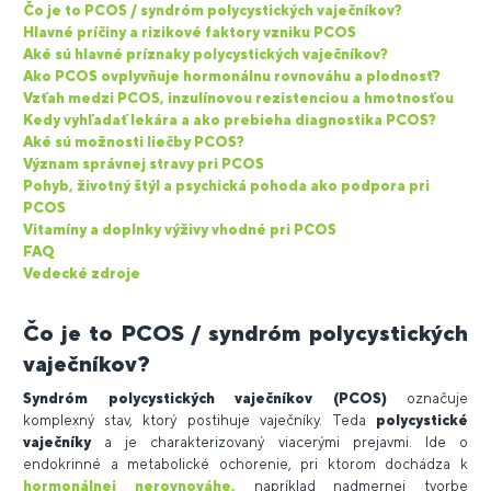
Čo je to PCOS / syndróm polycystických vaječníkov?
Hlavné príčiny a rizikové faktory vzniku PCOS
Aké sú hlavné príznaky polycystických vaječníkov?
Ako PCOS ovplyvňuje hormonálnu rovnováhu a plodnosť?
Vzťah medzi PCOS, inzulínovou rezistenciou a hmotnosťou
Kedy vyhľadať lekára a ako prebieha diagnostika PCOS?
Aké sú možnosti liečby PCOS?
Význam správnej stravy pri PCOS
Pohyb, životný štýl a psychická pohoda ako podpora pri
PCOS
Vitamíny a doplnky výživy vhodné pri PCOS
FAQ
Vedecké zdroje
Čo je to PCOS / syndróm polycystických
vaječníkov?
Syndróm polycystických vaječníkov (PCOS)
označuje
komplexný stav, ktorý postihuje vaječníky. Teda
polycystické
vaječníky
a je charakterizovaný viacerými prejavmi. Ide o
endokrinné a metabolické ochorenie, pri ktorom dochádza k
hormonálnej nerovnováhe,
napríklad nadmernej tvorbe