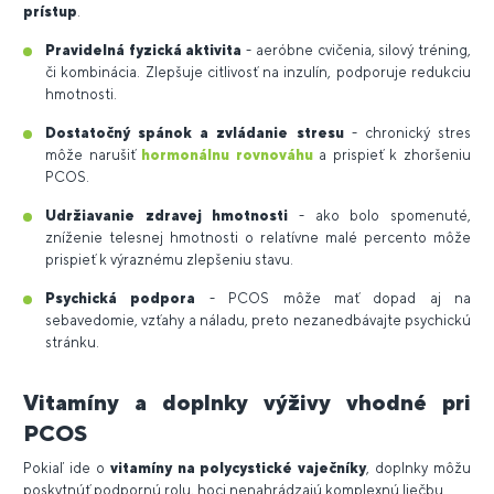
prístup
.
Pravidelná fyzická aktivita
- aeróbne cvičenia, silový tréning,
či kombinácia. Zlepšuje citlivosť na inzulín, podporuje redukciu
hmotnosti.
Dostatočný spánok a zvládanie stresu
- chronický stres
môže narušiť
hormonálnu rovnováhu
a prispieť k zhoršeniu
PCOS.
Udržiavanie zdravej hmotnosti
- ako bolo spomenuté,
zníženie telesnej hmotnosti o relatívne malé percento môže
prispieť k výraznému zlepšeniu stavu.
Psychická podpora
- PCOS môže mať dopad aj na
sebavedomie, vzťahy a náladu, preto nezanedbávajte psychickú
stránku.
Vitamíny a doplnky výživy vhodné pri
PCOS
Pokiaľ ide o
vitamíny na polycystické vaječníky
, doplnky môžu
poskytnúť podpornú rolu, hoci nenahrádzajú komplexnú liečbu.