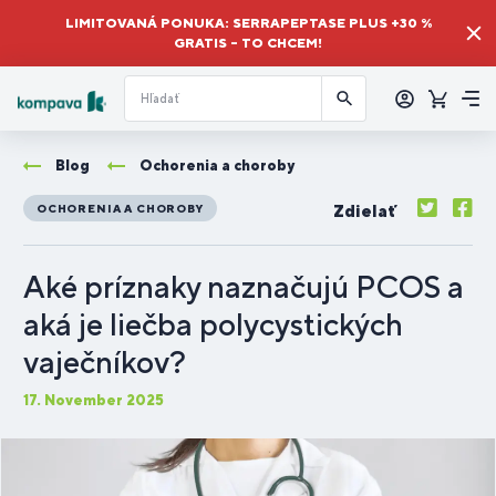
LIMITOVANÁ PONUKA: SERRAPEPTASE PLUS +30 %
GRATIS – TO CHCEM!
Prihlásiť
sa
Košík
Me
Blog
Ochorenia a choroby
Zdielať
OCHORENIA A CHOROBY
Aké príznaky naznačujú PCOS a
aká je liečba polycystických
vaječníkov?
17. November 2025