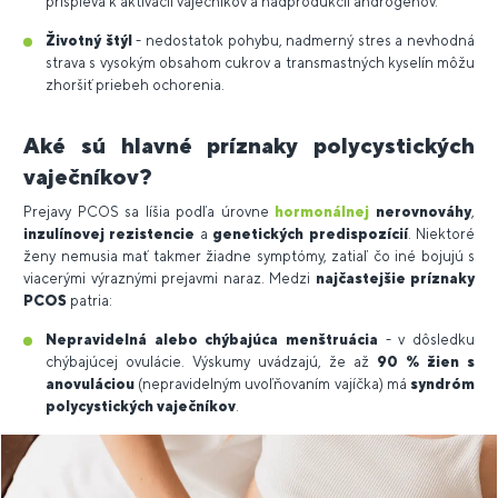
prispieva k aktivácii vaječníkov a nadprodukcii androgénov.
Životný štýl
- nedostatok pohybu, nadmerný stres a nevhodná
strava s vysokým obsahom cukrov a transmastných kyselín môžu
zhoršiť priebeh ochorenia.
Aké sú hlavné príznaky polycystických
vaječníkov?
Prejavy PCOS sa líšia podľa úrovne
hormonálnej
nerovnováhy
,
inzulínovej rezistencie
a
genetických predispozícií
. Niektoré
ženy nemusia mať takmer žiadne symptómy, zatiaľ čo iné bojujú s
viacerými výraznými prejavmi naraz. Medzi
najčastejšie príznaky
PCOS
patria:
Nepravidelná alebo chýbajúca menštruácia
- v dôsledku
chýbajúcej ovulácie. Výskumy uvádzajú, že až
90 % žien s
anovuláciou
(nepravidelným uvoľňovaním vajíčka) má
syndróm
polycystických vaječníkov
.