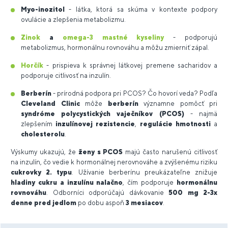
Myo-inozitol
- látka, ktorá sa skúma v kontexte podpory
ovulácie a zlepšenia metabolizmu.
Zinok
a
omega-3 mastné kyseliny
- podporujú
metabolizmus, hormonálnu rovnováhu a môžu zmierniť zápal.
Horčík
- prispieva k správnej látkovej premene sacharidov a
podporuje citlivosť na inzulín.
Berberín
- prírodná podpora pri PCOS? Čo hovorí veda? Podľa
Cleveland Clinic
môže
berberín
významne pomôcť pri
syndróme polycystických vaječníkov (PCOS)
- najmä
zlepšením
inzulínovej rezistencie
,
regulácie hmotnosti
a
cholesterolu
.
Výskumy ukazujú, že
ženy s PCOS
majú často narušenú citlivosť
na inzulín, čo vedie k hormonálnej nerovnováhe a zvýšenému riziku
cukrovky 2. typu
. Užívanie berberínu preukázateľne znižuje
hladiny cukru a inzulínu nalačno
, čím podporuje
hormonálnu
rovnováhu
. Odborníci odporúčajú dávkovanie
500 mg 2-3x
denne pred jedlom
po dobu aspoň
3 mesiacov
.