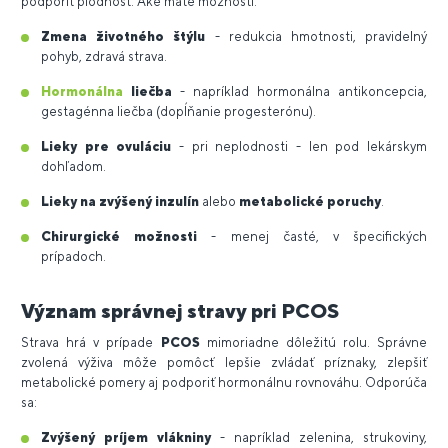
podporiť plodnosť. Aké máte možnosti:
Zmena životného štýlu
- redukcia hmotnosti, pravidelný
pohyb, zdravá strava.
Hormonálna
liečba
- napríklad hormonálna antikoncepcia,
gestagénna liečba (dopĺňanie progesterónu).
Lieky pre ovuláciu
- pri neplodnosti - len pod lekárskym
dohľadom.
Lieky na zvýšený inzulín
alebo
metabolické poruchy
.
Chirurgické možnosti
- menej časté, v špecifických
prípadoch.
Význam správnej stravy pri PCOS
Strava hrá v prípade
PCOS
mimoriadne dôležitú rolu. Správne
zvolená výživa môže pomôcť lepšie zvládať príznaky, zlepšiť
metabolické pomery aj podporiť hormonálnu rovnováhu. Odporúča
sa:
Zvýšený príjem vlákniny
- napríklad zelenina, strukoviny,