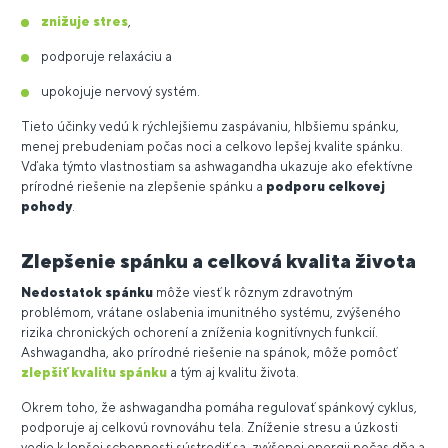
znižuje stres
,
podporuje relaxáciu a
upokojuje nervový systém.
Tieto účinky vedú k rýchlejšiemu zaspávaniu, hlbšiemu spánku,
menej prebudeniam počas noci a celkovo lepšej kvalite spánku.
Vďaka týmto vlastnostiam sa ashwagandha ukazuje ako efektívne
prírodné riešenie na zlepšenie spánku a
podporu celkovej
pohody
.
Zlepšenie spánku a celková kvalita života
Nedostatok spánku
môže viesť k rôznym zdravotným
problémom, vrátane oslabenia imunitného systému, zvýšeného
rizika chronických ochorení a zníženia kognitívnych funkcií.
Ashwagandha, ako prírodné riešenie na spánok, môže pomôcť
zlepšiť kvalitu spánku
a tým aj kvalitu života.
Okrem toho, že ashwagandha pomáha regulovať spánkový cyklus,
podporuje aj celkovú rovnováhu tela. Zníženie stresu a úzkosti
vedie k lepšej schopnosti sústrediť sa, zvýšenej energii počas dňa a