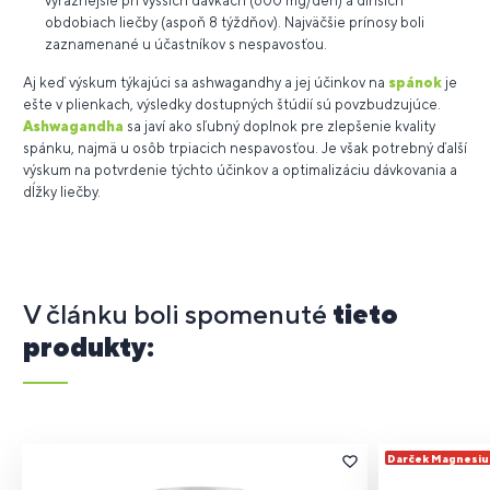
výraznejšie pri vyšších dávkach (600 mg/deň) a dlhších
obdobiach liečby (aspoň 8 týždňov). Najväčšie prínosy boli
zaznamenané u účastníkov s nespavosťou.
Aj keď výskum týkajúci sa ashwagandhy a jej účinkov na
spánok
je
ešte v plienkach, výsledky dostupných štúdií sú povzbudzujúce.
Ashwagandha
sa javí ako sľubný doplnok pre zlepšenie kvality
spánku, najmä u osôb trpiacich nespavosťou. Je však potrebný ďalší
výskum na potvrdenie týchto účinkov a optimalizáciu dávkovania a
dĺžky liečby.
V článku boli spomenuté
tieto
produkty:
Darček Magnesi