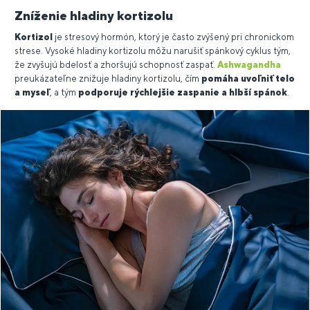
Zníženie hladiny kortizolu
Kortizol
je stresový hormón, ktorý je často zvýšený pri chronickom
strese. Vysoké hladiny kortizolu môžu narušiť spánkový cyklus tým,
že zvyšujú bdelosť a zhoršujú schopnosť zaspať.
Ashwagandha
preukázateľne znižuje hladiny kortizolu, čím
pomáha uvoľniť telo
a myseľ
, a tým
podporuje rýchlejšie zaspanie a hlbší spánok
.