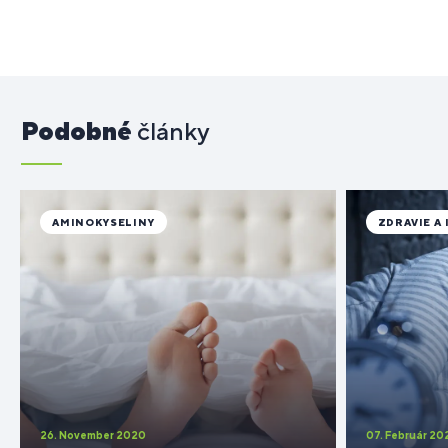
Podobné
články
AMINOKYSELINY
ZDRAVIE A
26. November 2020
07. Február 20