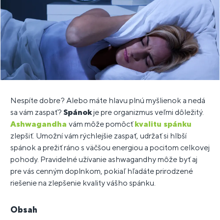
Nespíte dobre? Alebo máte hlavu plnú myšlienok a nedá
sa vám zaspať?
Spánok
je pre organizmus veľmi dôležitý.
Ashwagandha
vám môže pomôcť
kvalitu spánku
zlepšiť. Umožní vám rýchlejšie zaspať, udržať si hlbší
spánok a prežiť ráno s väčšou energiou a pocitom celkovej
pohody. Pravidelné užívanie ashwagandhy môže byť aj
pre vás cenným doplnkom, pokiaľ hľadáte prirodzené
riešenie na zlepšenie kvality vášho spánku.
Obsah