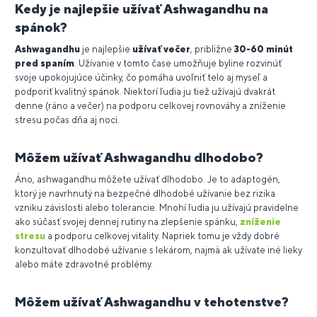
Kedy je najlepšie užívať Ashwagandhu na
spánok?
Ashwagandhu
je najlepšie
užívať
večer
, približne
30-60 minút
pred spaním
. Užívanie v tomto čase umožňuje byline rozvinúť
svoje upokojujúce účinky, čo pomáha uvoľniť telo aj myseľ a
podporiť kvalitný spánok. Niektorí ľudia ju tiež užívajú dvakrát
denne (ráno a večer) na podporu celkovej rovnováhy a zníženie
stresu počas dňa aj noci.
Môžem užívať Ashwagandhu dlhodobo?
Áno, ashwagandhu môžete užívať dlhodobo. Je to adaptogén,
ktorý je navrhnutý na bezpečné dlhodobé užívanie bez rizika
vzniku závislosti alebo tolerancie. Mnohí ľudia ju užívajú pravidelne
ako súčasť svojej dennej rutiny na zlepšenie spánku,
zníženie
stresu
a podporu celkovej vitality. Napriek tomu je vždy dobré
konzultovať dlhodobé užívanie s lekárom, najmä ak užívate iné lieky
alebo máte zdravotné problémy.
Môžem užívať Ashwagandhu v tehotenstve?