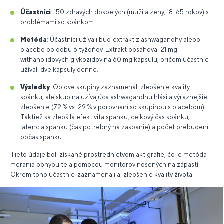
Účastníci
: 150 zdravých dospelých (muži a ženy, 18–65 rokov) s
problémami so spánkom.
Metóda
: Účastníci užívali buď extrakt z ashwagandhy alebo
placebo po dobu 6 týždňov. Extrakt obsahoval 21 mg
withanolidových glykozidov na 60 mg kapsulu, pričom účastníci
užívali dve kapsuly denne.
Výsledky
: Obidve skupiny zaznamenali zlepšenie kvality
spánku, ale skupina užívajúca ashwagandhu hlásila výraznejšie
zlepšenie (72 % vs. 29 % v porovnaní so skupinou s placebom).
Taktiež sa zlepšila efektivita spánku, celkový čas spánku,
latencia spánku (čas potrebný na zaspanie) a počet prebudení
počas spánku.
Tieto údaje boli získané prostredníctvom aktigrafie, čo je metóda
merania pohybu tela pomocou monitorov nosených na zápästí.
Okrem toho účastníci zaznamenali aj zlepšenie kvality života.