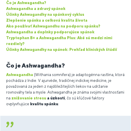
Čo je Ashwagandha?
Ashwagandha a zdravý spánok
Účinky Ashwagandhy na spánkový cyklus
Zlepšenie spánku a celková kvalita života
Ako používať Ashwagandhu na podporu spánku?
Ashwagandha a doplnky podporujúce spánok
Tryptophan B+ a Ashwagandha Plus: Aké sú medzi nimi
rozdiely?
Účinky Ashwagandhy na spánok: Prehľad klinických štúdií
Čo je Ashwagandha?
Ashwagandha
(Withania somnifera) je adaptogénna rastlina, ktorá
pochádza z Indie. V ajurvéde, tradičnej indickej medicíne, je
považovaná za jeden z najdôležitejších liekov na udržanie
rovnováhy tela a mysle. Ashwagandha je známa svojimi vlastnosťami
na
znižovanie stresu
a úzkosti
, čo sú kľúčové faktory
ovplyvňujúce
kvalitu spánku
.