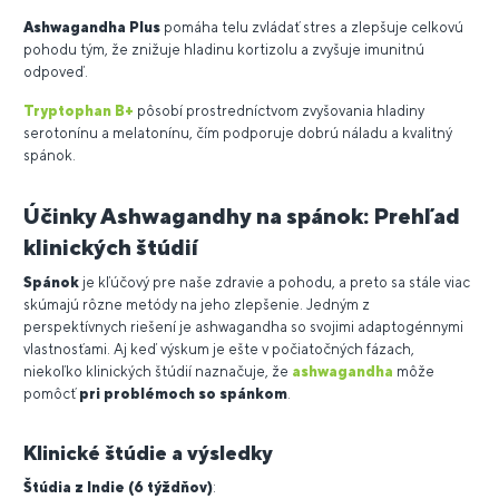
Ashwagandha Plus
pomáha telu zvládať stres a zlepšuje celkovú
pohodu tým, že znižuje hladinu kortizolu a zvyšuje imunitnú
odpoveď.
Tryptophan B+
pôsobí prostredníctvom zvyšovania hladiny
serotonínu a melatonínu, čím podporuje dobrú náladu a kvalitný
spánok.
Účinky Ashwagandhy na spánok: Prehľad
klinických štúdií
Spánok
je kľúčový pre naše zdravie a pohodu, a preto sa stále viac
skúmajú rôzne metódy na jeho zlepšenie. Jedným z
perspektívnych riešení je ashwagandha so svojimi adaptogénnymi
vlastnosťami. Aj keď výskum je ešte v počiatočných fázach,
niekoľko klinických štúdií naznačuje, že
ashwagandha
môže
pomôcť
pri problémoch so spánkom
.
Klinické štúdie a výsledky
Štúdia z Indie (6 týždňov)
: