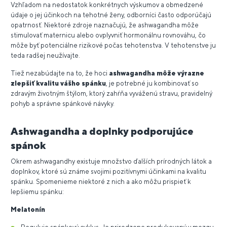
Vzhľadom na nedostatok konkrétnych výskumov a obmedzené
údaje o jej účinkoch na tehotné ženy, odborníci často odporúčajú
opatrnosť. Niektoré zdroje naznačujú, že ashwagandha môže
stimulovať maternicu alebo ovplyvniť hormonálnu rovnováhu, čo
môže byť potenciálne rizikové počas tehotenstva. V tehotenstve ju
teda radšej neužívajte.
Tiež nezabúdajte na to, že hoci
ashwagandha môže výrazne
zlepšiť kvalitu vášho spánku
, je potrebné ju kombinovať so
zdravým životným štýlom, ktorý zahŕňa vyváženú stravu, pravidelný
pohyb a správne spánkové návyky.
Ashwagandha a doplnky podporujúce
spánok
Okrem ashwagandhy existuje množstvo ďalších prírodných látok a
doplnkov, ktoré sú známe svojimi pozitívnymi účinkami na kvalitu
spánku. Spomenieme niektoré z nich a ako môžu prispieť k
lepšiemu spánku:
Melatonín