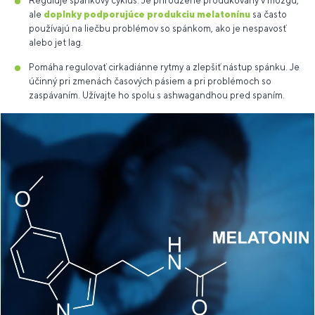
Reguluje spánkový cyklus. Je prirodzene produkovaný v mozgu,
ale
doplnky podporujúce produkciu melatonínu
sa často
používajú na liečbu problémov so spánkom, ako je nespavosť
alebo jet lag.
Pomáha regulovať cirkadiánne rytmy a zlepšiť nástup spánku. Je
účinný pri zmenách časových pásiem a pri problémoch so
zaspávaním. Užívajte ho spolu s ashwagandhou pred spaním.