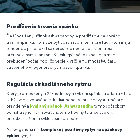
Predĺženie trvania spánku
Ďalší pozitívny účinok ashwagandhy je predĺženie celkového
trvania spánku. To môže byť obzvlášť prínosné pre ľudí, ktorí majú
tendenciu prebúdzať sa uprostred noci alebo ktorí trpia
prerušovaným spánkom. Stabilnejší spánok znamená menej
prebudení počas noci, čo vedie k väčšiemu množstvu času
stráveného v regeneračných fázach spánku.
Regulácia cirkadiánneho rytmu
Ktorý je prirodzeným 24-hodinovým cyklom spánku a bdenia v tele.
Udržiavanie zdravého cirkadiánneho rytmu je nevyhnutné pre
pravidelný a
kvalitný spánok
.
Ashwagandha
týmto spôsobom
pomáha synchronizovať vnútorné hodiny tela, čo vedie k
prirodzenejšiemu cyklu spánku a bdenia.
Ashwagandha má
komplexný pozitívny vplyv na spánkový
cyklus
tým, že: