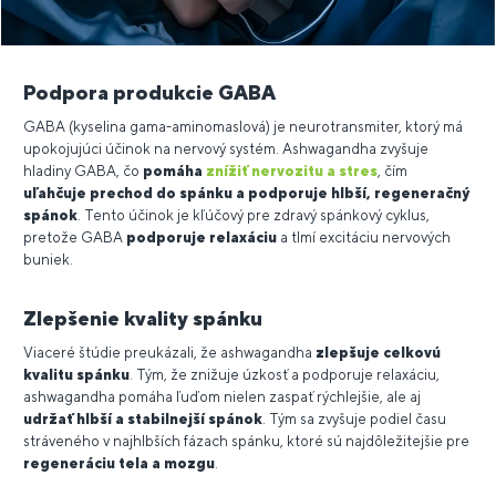
Podpora produkcie GABA
GABA (kyselina gama-aminomaslová) je neurotransmiter, ktorý má
upokojujúci účinok na nervový systém. Ashwagandha zvyšuje
hladiny GABA, čo
pomáha
znížiť nervozitu a stres
, čím
uľahčuje prechod do spánku a podporuje hlbší, regeneračný
spánok
. Tento účinok je kľúčový pre zdravý spánkový cyklus,
pretože GABA
podporuje relaxáciu
a tlmí excitáciu nervových
buniek.
Zlepšenie kvality spánku
Viaceré štúdie preukázali, že ashwagandha
zlepšuje celkovú
kvalitu spánku
. Tým, že znižuje úzkosť a podporuje relaxáciu,
ashwagandha pomáha ľuďom nielen zaspať rýchlejšie, ale aj
udržať hlbší a stabilnejší spánok
. Tým sa zvyšuje podiel času
stráveného v najhlbších fázach spánku, ktoré sú najdôležitejšie pre
regeneráciu tela a mozgu
.