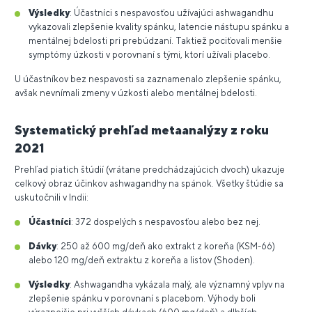
Výsledky
: Účastníci s nespavosťou užívajúci ashwagandhu
vykazovali zlepšenie kvality spánku, latencie nástupu spánku a
mentálnej bdelosti pri prebúdzaní. Taktiež pociťovali menšie
symptómy úzkosti v porovnaní s tými, ktorí užívali placebo.
U účastníkov bez nespavosti sa zaznamenalo zlepšenie spánku,
avšak nevnímali zmeny v úzkosti alebo mentálnej bdelosti.
Systematický prehľad metaanalýzy z roku
2021
Prehľad piatich štúdií (vrátane predchádzajúcich dvoch) ukazuje
celkový obraz účinkov ashwagandhy na spánok. Všetky štúdie sa
uskutočnili v Indii:
Účastníci
: 372 dospelých s nespavosťou alebo bez nej.
Dávky
: 250 až 600 mg/deň ako extrakt z koreňa (KSM-66)
alebo 120 mg/deň extraktu z koreňa a listov (Shoden).
Výsledky
: Ashwagandha vykázala malý, ale významný vplyv na
zlepšenie spánku v porovnaní s placebom. Výhody boli