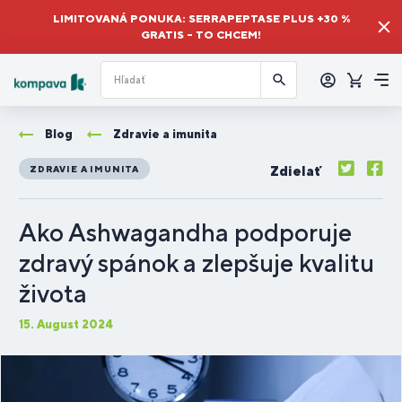
LIMITOVANÁ PONUKA: SERRAPEPTASE PLUS +30 %
GRATIS – TO CHCEM!
Prihlásiť
sa
Košík
Me
Blog
Zdravie a imunita
Zdielať
ZDRAVIE A IMUNITA
Ako Ashwagandha podporuje
zdravý spánok a zlepšuje kvalitu
života
15. August 2024