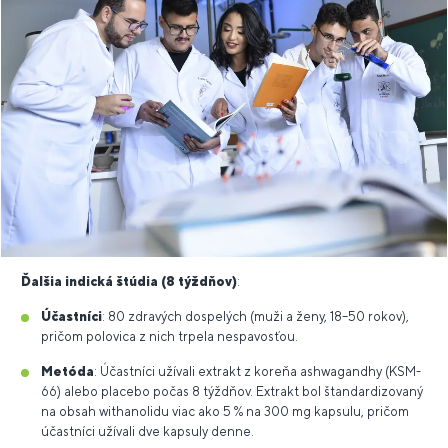
Ďalšia indická štúdia (8 týždňov)
:
Účastníci
: 80 zdravých dospelých (muži a ženy, 18–50 rokov),
pričom polovica z nich trpela nespavosťou.
Metóda
: Účastníci užívali extrakt z koreňa ashwagandhy (KSM-
66) alebo placebo počas 8 týždňov. Extrakt bol štandardizovaný
na obsah withanolidu viac ako 5 % na 300 mg kapsulu, pričom
účastníci užívali dve kapsuly denne.