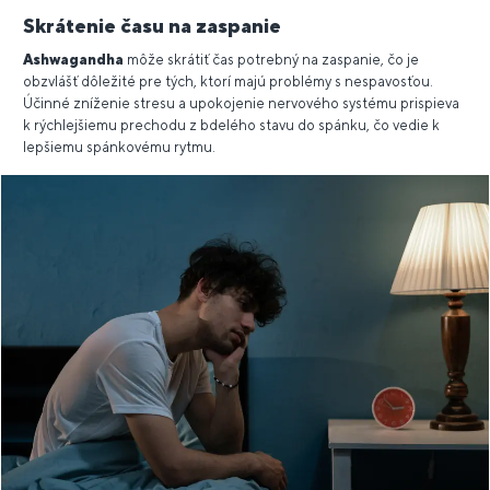
Skrátenie času na zaspanie
Ashwagandha
môže skrátiť čas potrebný na zaspanie, čo je
obzvlášť dôležité pre tých, ktorí majú problémy s nespavosťou.
Účinné zníženie stresu a upokojenie nervového systému prispieva
k rýchlejšiemu prechodu z bdelého stavu do spánku, čo vedie k
lepšiemu spánkovému rytmu.