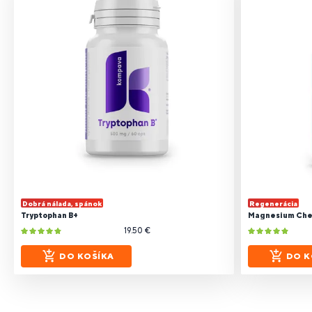
Dobrá nálada, spánok
Regenerácia
Tryptophan B+
Magnesium Chela
19.50 €
DO KOŠÍKA
DO K