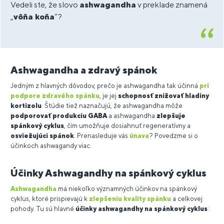
Vedeli ste, že slovo
ashwagandha
v preklade znamená
„
vôňa koňa
“?
Ashwagandha a zdravý spánok
Jedným z hlavných dôvodov, prečo je ashwagandha tak účinná
pri
podpore zdravého spánku
, je jej
schopnosť znižovať hladiny
kortizolu
. Štúdie tiež naznačujú, že ashwagandha môže
podporovať produkciu GABA
a ashwagandha
zlepšuje
spánkový cyklus
, čím umožňuje dosiahnuť regeneratívny a
osviežujúci spánok
. Prenasleduje vás
únava
? Povedzme si o
účinkoch ashwagandy viac.
Účinky Ashwagandhy na spánkový cyklus
Ashwagandha
má niekoľko významných účinkov na spánkový
cyklus, ktoré prispievajú k
zlepšeniu kvality spánku
a celkovej
pohody. Tu sú hlavné
účinky ashwagandhy na spánkový cyklus
: