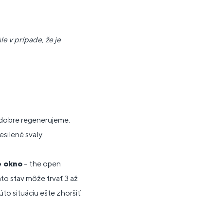
e v prípade, že je
ľ dobre regenerujeme.
silené svaly.
e okno
– the open
nto stav môže trvať 3 až
to situáciu ešte zhoršiť.