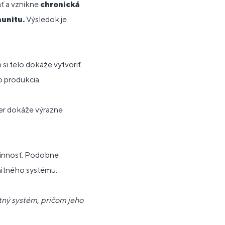
ať a vznikne
chronická
unitu.
Výsledok je
 si telo dokáže vytvoriť
o produkcia.
čer dokáže výrazne
 činnosť. Podobne
unitného systému.
itný systém, pričom jeho