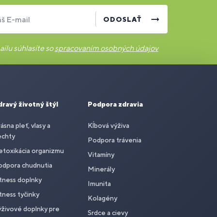
š E-mail
ODOSLAŤ
ilu súhlasíte so
spracovaním osobných údajov
dravý životný štýl
Podpora zdravia
ásna pleť, vlasy a
Kĺbová výživa
echty
Podpora trávenia
toxikácia organizmu
Vitamíny
odpora chudnutia
Minerály
tness doplnky
Imunita
tness tyčinky
Kolagény
živové doplnky pre
Srdce a cievy