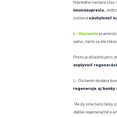
Následne nastane stav, k
imunosupresia.
Jedno
zvýšená
náchylnosť n
L -Glutamín
je aminok
samo, často sa ale stáva
Preto je dôležite jeho 
ovplyvniť regenerác
L- Glutamín dodáva bu
regeneruje aj bunky s
“Ak by sme tieto fatky 
ďalšie regeneračné a an