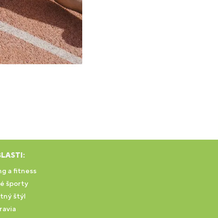
LASTI:
g a fitness
é športy
tný štýl
ravia