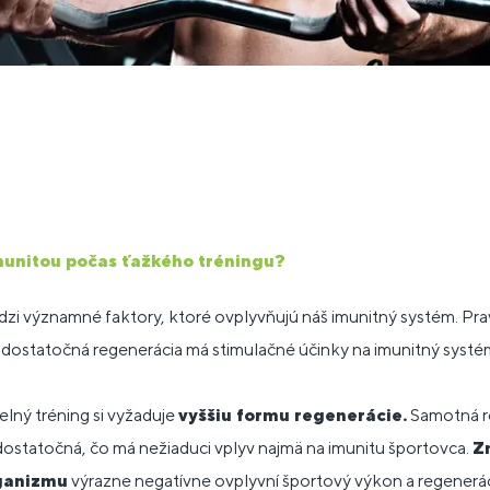
munitou počas ťažkého tréningu?
edzi významné faktory, ktoré ovplyvňujú náš imunitný systém. Pra
 dostatočná regenerácia má stimulačné účinky na imunitný systé
delný tréning si vyžaduje
vyššiu formu regenerácie.
Samotná r
statočná, čo má nežiaduci vplyv najmä na imunitu športovca.
Z
ganizmu
výrazne negatívne ovplyvní športový výkon a regenerác