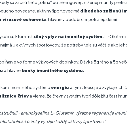
edy sa začnú tieto „okná‘‘ potréningovej zníženej imunity prelín
ducho povedané, aktívny športovec má
dlhodobo zníženú im
a vírusové ochorenia
, hlavne v období chrípok a epidémií.
yselina, ktorá má
silný vplyv na imunitný systém.
L -Glutamín
 najmä u aktívnych športovcov, že potreby tela sú väčšie ako jeh
dopĺňanie vo forme výživových doplnkov. Dávka 5g ráno a 5g ve
iu
a hlavne
bunky imunitného systému.
nkám imunitného systému
energiu
a tým zlepšuje a zvyšuje ich
liznice čriev
a vieme, že črevný systém tvorí dôležitú časť im
zostručnili - aminokyselina L- Glutamín výrazne regeneruje imun
tikatabolické účinky využije každý aktívny športovec.”