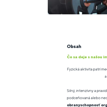
Obsah
Čo sa deje s našou i
Fyzická aktivita patrí m
a
Silný, intenzívny a pravi
podceňovaná alebo nedo
obranyschopnosť or