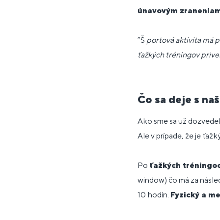
únavovým zraneniam
”Š
portová aktivita má p
ťažkých tréningov prive
Čo sa deje s na
Ako sme sa už dozvedeli
Ale v prípade, že je ťaž
Po
ťažkých tréningo
window) čo má za násl
10 hodín.
Fyzický a me