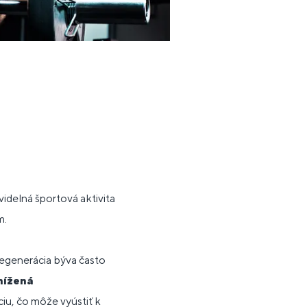
videlná športová aktivita
m.
egenerácia býva často
nížená
iu, čo môže vyústiť k