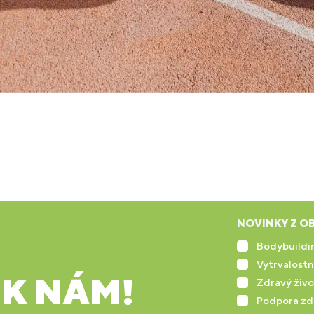
NOVINKY Z OB
Bodybuildin
Vytrvalostn
 K NÁM!
Zdravý živo
Podpora zd