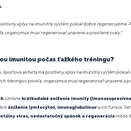
.
ozitívny vplyv na imunitný systém pokiaľ dobre regenerujeme. Al
ľa, organizmus musí regenerovať unavené a presilené svaly.”
šou imunitou počas ťažkého tréningu?
, športová aktivita má pozitívny vplyv na imunitný systém pokia
kých tréningov priveľa, organizmus musí regenerovať unavené a pre
ch
vznikne
krátkodobé zníženie imunity (imunosupresívn
edok
zníženie lymfocytov, imunoglobulínov
a ich funkcií. Te
ntálny stres, nedostatočný spánok a regenerácia
môže tú