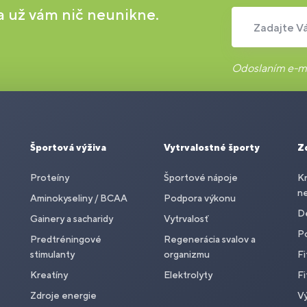
 a už vám nič neunikne.
Zadajte Vá
Odoslaním e-ma
Športová výživa
Vytrvalostné športy
Z
Proteíny
Športové nápoje
Kr
n
Aminokyseliny / BCAA
Podpora výkonu
De
Gainery a sacharidy
Vytrvalosť
P
Predtréningové
Regenerácia svalov a
stimulanty
organizmu
Fi
Kreatíny
Elektrolyty
Fi
Zdroje energie
Vý