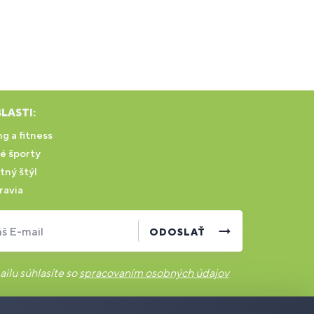
LASTI:
g a fitness
é športy
tný štýl
ravia
š E-mail
ODOSLAŤ
ilu súhlasíte so
spracovaním osobných údajov