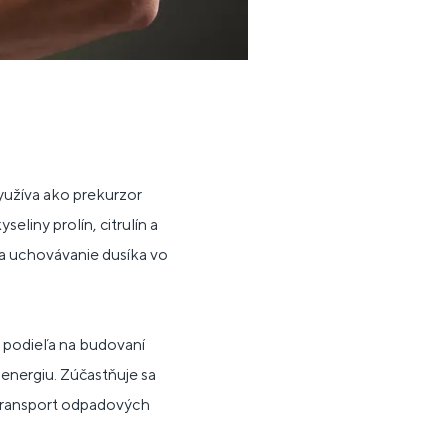
yužíva ako prekurzor
liny prolín, citrulín a
 a uchovávanie dusíka vo
 podieľa na budovaní
energiu. Zúčastňuje sa
 transport odpadových