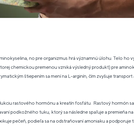
aminokyselina, no pre organizmus hrá významnú úlohu. Telo ho v
ktorej chemickou premenou vzniká výsledný produkt) pre aminokyse
ymatickým štiepením sa mení na L-arginín, čím zvyšuje transport
dukciu rastového hormónu a kreatín fosfátu. Rastový hormón sa
vaní podkožného tuku, ktorý sa následne spaľuje a premieňa na 
xikuje pečeň, podieľa sa na odstraňovaní amoniaku a podporuje