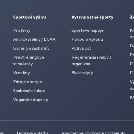
Športová výživa
Vytrvalostné športy
Z
Proteíny
Športové nápoje
Kr
n
Aminokyseliny / BCAA
Podpora výkonu
De
Gainery a sacharidy
Vytrvalosť
P
Predtréningové
Regenerácia svalov a
stimulanty
organizmu
Fi
Kreatíny
Elektrolyty
Fi
Zdroje energie
Vý
de
Spaľovače tukov
K
Vegánske doplnky
nás
Doprava a platba
Všeobecné obchodné podmienky