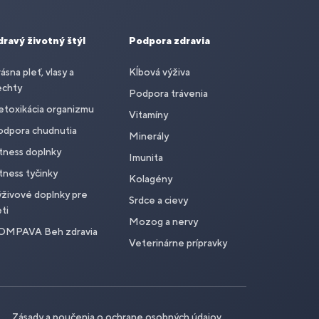
dravý životný štýl
Podpora zdravia
ásna pleť, vlasy a
Kĺbová výživa
echty
Podpora trávenia
toxikácia organizmu
Vitamíny
odpora chudnutia
Minerály
tness doplnky
Imunita
tness tyčinky
Kolagény
živové doplnky pre
Srdce a cievy
ti
Mozog a nervy
OMPAVA Beh zdravia
Veterinárne prípravky
Zásady a poučenia o ochrane osobných údajov