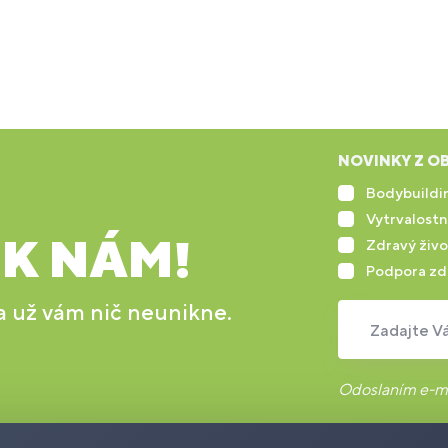
NOVINKY Z OB
Bodybuildin
Vytrvalostn
 K NÁM!
Zdravý živo
Podpora zd
 a už vám nič neunikne.
Zadajte Vá
Odoslaním e-ma