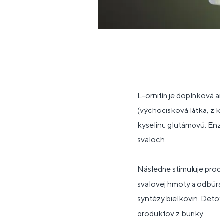
L-ornitín je doplnková 
(východisková látka, z 
kyselinu glutámovú. Enz
svaloch.
Následne stimuluje pro
svalovej hmoty a odbúra
syntézy bielkovín. Deto
produktov z bunky.