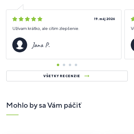
5
5
19. máj 2026
hviezdičiek
h
Užívam krátko, ale cítim zlepšenie.
V
Jana P.
VŠETKY RECENZIE
Mohlo by sa Vám páčiť