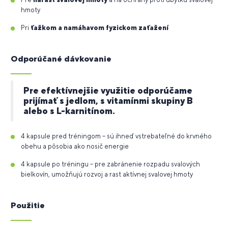
hmoty
Pri
ťažkom a namáhavom fyzickom zaťažení
Odporúčané dávkovanie
Pre efektívnejšie využitie odporúčame
prijímať s jedlom, s vitamínmi skupiny B
alebo s L-karnitínom.
4 kapsule pred tréningom – sú ihneď vstrebateľné do krvného
obehu a pôsobia ako nosič energie
4 kapsule po tréningu – pre zabránenie rozpadu svalových
bielkovín, umožňujú rozvoj a rast aktívnej svalovej hmoty
Použitie