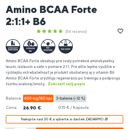
Amino BCAA Forte
2:1:1+ B6
56 recenzií
Amino BCAA Forte obsahujú pre svaly potrebné aminokyseliny
leucín, izoleucín a valín v pomere 2:1:1. Pre ešte lepšie využitie a
rýchlejšiu vstrebateľnosť je produkt obohatený aj o vitamín B6.
Amino BCAA Forte urýchľujú regeneráciu po tréningu a podporujú
tvorbu svalovej hmoty...
Zobraziť celý popis
Balenie:
400 mg/180 kps
3-balenie (−12 %)
Cena:
0.15 € / Kapsula
26.90 €
Nakúpte nad 30 € a vyberte si darček ZADARMO 🎁