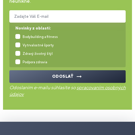
neunikne.
Zadajte Váš E-mail
Novinky z oblasti:
Bodybuilding a fitness
Vytrvalostné športy
Zdravý životný štýl
Podpora zdravia
ODOSLAŤ
Odoslaním e-mailu súhlasíte so
spracovaním osobných
údajov