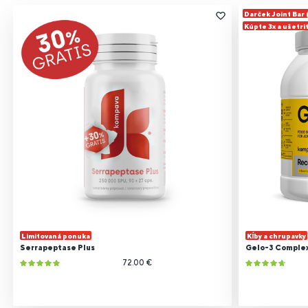
Darček Joint Bar
Kúpte 3x a ušetri
Limitovaná ponuka
Kĺby a chrupavky
Serrapeptase Plus
Gelo-3 Comple
72.00 €