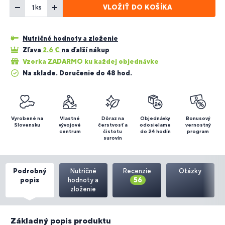
VLOŽIŤ DO KOŠÍKA
ks
Nutričné hodnoty a zloženie
Zľava
2.6
€
na ďalší nákup
Vzorka ZADARMO ku každej objednávke
Na sklade. Doručenie do 48 hod.
Vyrobené na
Vlastné
Dôraz na
Objednávky
Bonusový
Slovensku
vývojové
čerstvosť a
odosielame
vernostný
centrum
čistotu
do 24 hodín
program
surovín
Podrobný
Nutričné
Recenzie
Otázky
popis
hodnoty a
56
zloženie
Základný popis produktu