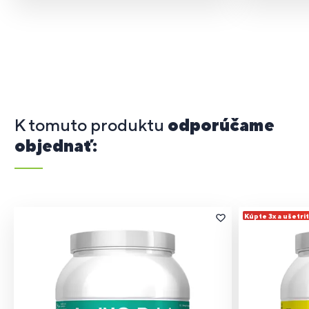
K tomuto produktu
odporúčame
objednať:
Kúpte 3x a ušetri