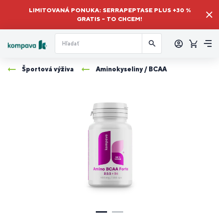
LIMITOVANÁ PONUKA: SERRAPEPTASE PLUS +30 %
GRATIS – TO CHCEM!
Prihlásiť
sa
Košík
Me
Športová výživa
Aminokyseliny / BCAA