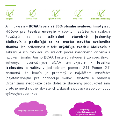
Aminokyseliny
BCAA tvoria až 35% obsahu svalovej hmoty
a sú
kľúčové pre
tvorbu energie
v športom zaťažených svaloch.
Považujú sa za
základné stavebné jednotky
bielkovín
a
podieľajú sa na tvorbe nového svalového
tkaniva
.
Ich prítomnosť v tele
urýchľuje tvorbu bielkovín
a
zabraňuje ich rozkladu vo svaloch počas náročného cvičenia a
fyzickej námahy.
Amino BCAA Forte
sú vytvorené zo špeciálnych
vetvených esenciálnych BCAA aminokyselín -
leucínu,
izoleucínu
a
valínu
v jedinečnom pomere 2:1:1. Pomer 2:1:1
znamená, že leucín je prítomný v najväčšom množstve
(najefektívnejšie pre podporuje svalovú syntézu a obnovu).
Organizmus nedokáže tieto dôležité zlúčeniny produkovať sám,
preto je nevyhnutné, aby ste ich získavali z potravy alebo pomocou
výživových doplnkov.