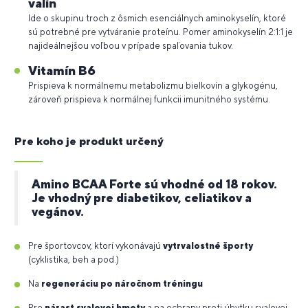
valín
Ide o skupinu troch z ôsmich esenciálnych aminokyselín, ktoré
sú potrebné pre vytváranie proteínu. Pomer aminokyselín 2:1:1 je
najideálnejšou voľbou v prípade spaľovania tukov.
Vitamín B6
Prispieva k normálnemu metabolizmu bielkovín a glykogénu,
zároveň prispieva k normálnej funkcii imunitného systému.
Pre koho je produkt určený
Amino BCAA Forte sú vhodné od 18 rokov.
Je vhodný pre diabetikov, celiatikov a
vegánov.
Pre športovcov, ktorí vykonávajú
vytrvalostné športy
(cyklistika, beh a pod.)
Na
regeneráciu po náročnom tréningu
Pre
nárast svalovej hmoty
a na ochrany proti úbytku svalovej