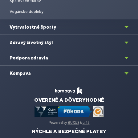
Spaľovače tukov
Vegánske doplnky
Vytrvalostné športy
Zdravý životný štýl
Podpora zdravia
Kompava
OVERENÉ A DÔVERYHODNÉ
Powered by
BUXUS
&
ui42
RÝCHLE A BEZPEČNÉ PLATBY