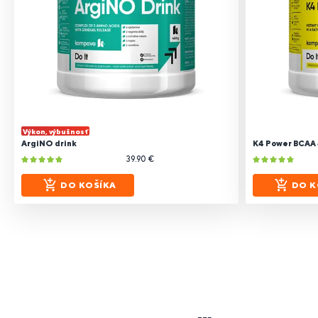
Výkon, výbušnosť
ArgiNO drink
K4 Power BCAA 4
39.90 €
DO KOŠÍKA
DO K