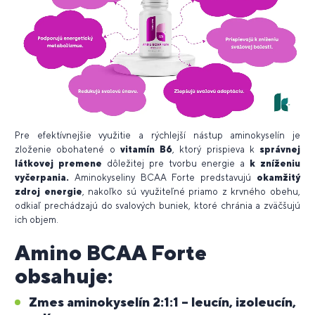
Pre efektívnejšie využitie a rýchlejší nástup aminokyselín je
zloženie obohatené o
vitamín B6
, ktorý prispieva k
správnej
látkovej premene
dôležitej pre tvorbu energie a
k zníženiu
vyčerpania.
Aminokyseliny BCAA Forte predstavujú
okamžitý
zdroj energie
, nakoľko sú využiteľné priamo z krvného obehu,
odkiaľ prechádzajú do svalových buniek, ktoré chránia a zväčšujú
ich objem.
Amino BCAA Forte
obsahuje:
Zmes aminokyselín 2:1:1 – leucín, izoleucín,