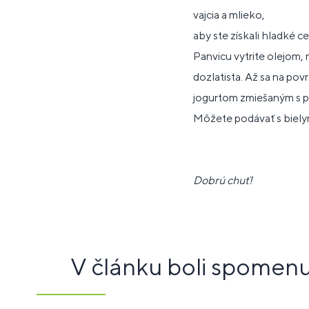
vajcia a mlieko,
aby ste získali hladké c
Panvicu vytrite olejom,
dozlatista. Až sa na pov
jogurtom zmiešaným s pr
Môžete podávať s biely
Dobrú chuť!
V článku boli spomen