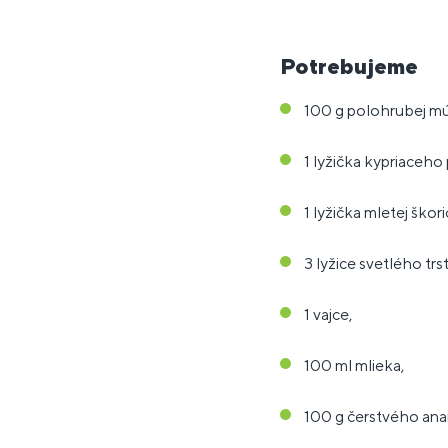
Potrebujeme
100 g polohrubej mú
1 lyžička kypriaceho
1 lyžička mletej škori
3 lyžice svetlého tr
1 vajce,
100 ml mlieka,
100 g čerstvého an