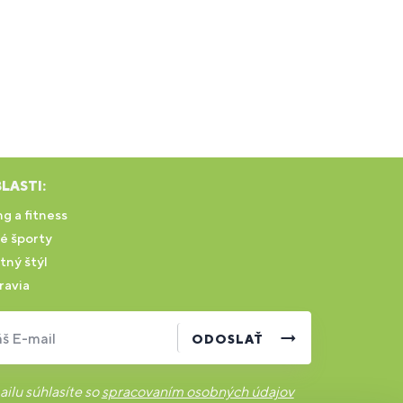
LASTI:
g a fitness
é športy
tný štýl
ravia
š E-mail
ODOSLAŤ
ilu súhlasíte so
spracovaním osobných údajov