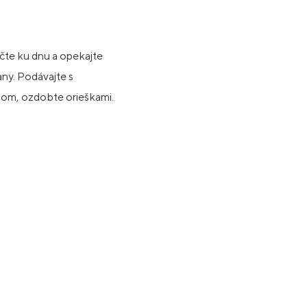
.
ačte ku dnu a opekajte
any. Podávajte s
pom, ozdobte orieškami.