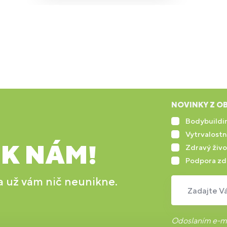
NOVINKY Z OB
Bodybuildin
Vytrvalostn
 K NÁM!
Zdravý živo
Podpora zd
 a už vám nič neunikne.
Zadajte Vá
Odoslaním e-ma