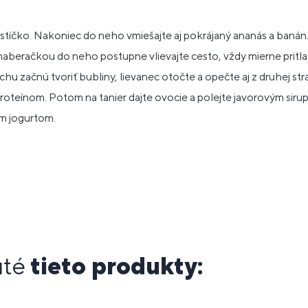
estíčko. Nakoniec do neho vmiešajte aj pokrájaný ananás a banán
 naberačkou do neho postupne vlievajte cesto, vždy mierne pritl
rchu začnú tvoriť bubliny, lievanec otočte a opečte aj z druhej str
oteínom. Potom na tanier dajte ovocie a polejte javorovým siru
m jogurtom.
uté
tieto produkty: