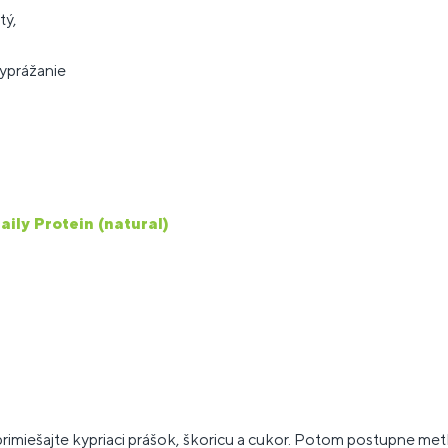
tý,
vyprážanie
aily Protein (natural)
rimiešajte kypriaci prášok, škoricu a cukor. Potom postupne met