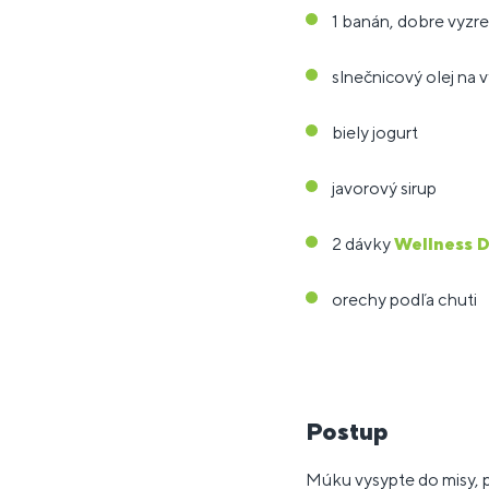
1 banán, dobre vyzre
slnečnicový olej na 
biely jogurt
javorový sirup
2 dávky
Wellness D
orechy podľa chuti
Postup
Múku vysypte do misy, p