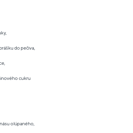
ky,
 prášku do pečiva,
ce,
stinového cukru
anásu olúpaného,