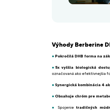
Výhody Berberine 
●
Pokročilá DHB forma na zá
●
5x vyššia biologická dost
označovaná ako efektívnejšia 
●
Synergická kombinácia 4 ak
●
Obsahuje chróm pre metabo
●
Spojenie
tradičných múdr