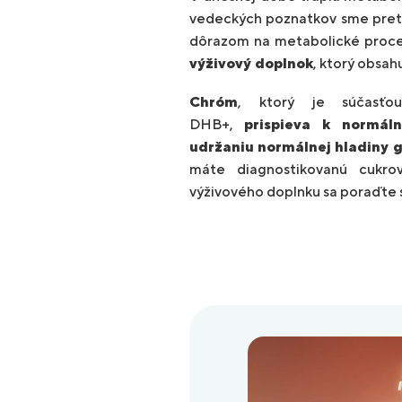
vedeckých poznatkov sme preto 
dôrazom na metabolické proc
výživový doplnok
, ktorý obsah
Chróm
, ktorý je súčasťou
DHB+,
prispieva k normál
udržaniu normálnej hladiny gl
máte diagnostikovanú cukrov
výživového doplnku sa poraďte 