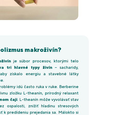
bolizmus makroživín?
živín
je súbor procesov, ktorými telo
a tri hlavné typy živín
– sacharidy,
 aby získalo energiu a stavebné látky
ie.
roblémy idú často ruka v ruke. Berberine
vnu zložku L-theanín, prírodný relaxant
nom čaji
. L-theanín môže vyvolávať stav
z ospalosti, znížiť hladinu stresových
 k predídeniu prejedania sa. Málokto si