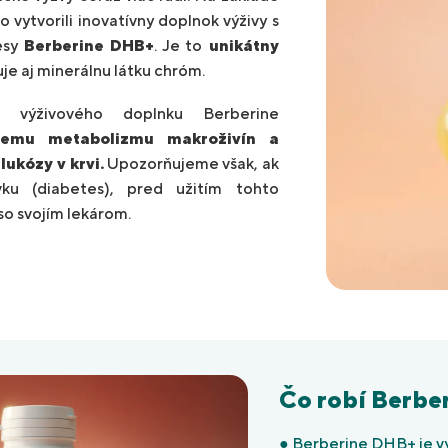
vytvorili inovatívny doplnok výživy s
esy
Berberine DHB+
.
Je to
unikátny
uje aj minerálnu látku chróm.
 výživového doplnku Berberine
nemu metabolizmu makroživín a
ukózy v krvi.
Upozorňujeme však, ak
ku (diabetes), pred užitím tohto
so svojím lekárom.
Čo robí Berb
● Berberine DHB+ je v