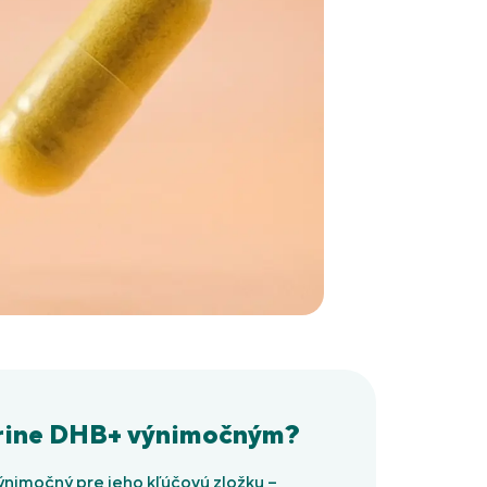
erine DHB+ výnimočným?
ýnimočný pre jeho kľúčovú zložku –