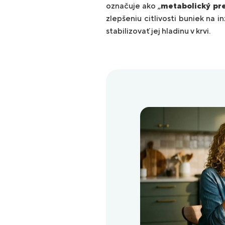
označuje ako „
metabolický pr
zlepšeniu citlivosti buniek na in
stabilizovať jej hladinu v krvi.