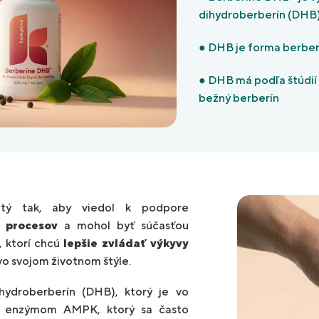
dihydroberberín (DHB
● DHB je forma berber
● DHB má podľa štúdií 
bežný berberín
tý tak, aby viedol k podpore
 procesov
a mohol byť súčasťou
 ktorí chcú
lepšie zvládať výkyvy
vo svojom životnom štýle.
ydroberberín (DHB), ktorý je vo
 s enzýmom AMPK, ktorý sa často