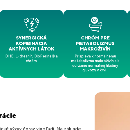
SYNERGICKÁ
CHRÓM PRE
KOMBINÁCIA
METABOLIZMUS
AKTÍVNYCH LÁTOK
MAKROŽIVÍN
DHB, L-theanín, BioPerine® a
Prispieva k normálnemu
chróm
metabolizmu makroživín a k
udržaniu normálnej hladiny
glukózy v krvi
rácie
cké výzvy čoraz viac ľudí. Na základe