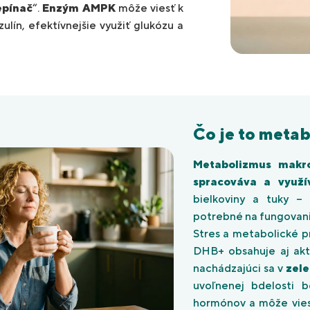
epínač
“.
Enzým AMPK
môže viesť k
zulín, efektívnejšie využiť glukózu a
Čo je to meta
Metabolizmus makro
spracováva a využív
bielkoviny a tuky –
potrebné na fungovan
Stres a metabolické p
DHB+ obsahuje aj aktí
nachádzajúci sa v
zele
uvoľnenej bdelosti be
hormónov a môže viesť