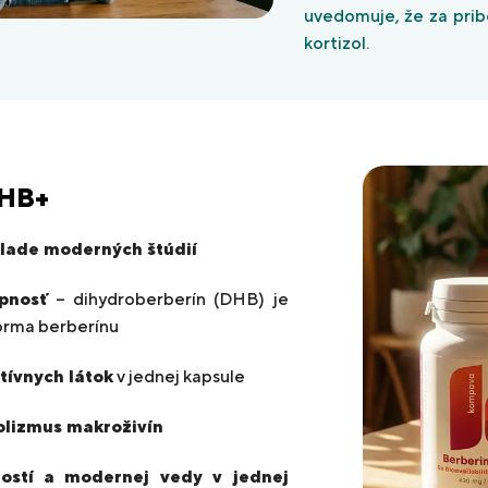
uvedomuje, že za prib
kortizol.
DHB+
klade moderných štúdií
upnosť
– dihydroberberín (DHB) je
forma berberínu
tívnych látok
v jednej kapsule
lizmus makroživín
ostí a modernej vedy v jednej