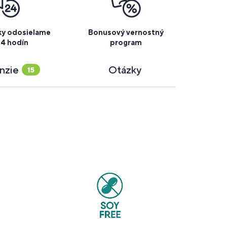
y odosielame
Bonusový vernostný
24 hodín
program
nzie
Otázky
15