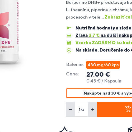
Berberine DHB+ predstavuje ko
L-theanínu, piperínu a chrómu, 
procesoch v tele...
Zobraziť cel
oplnky
Budovanie
Pre ľudí s
re
Fitness
Fi
Ve
Po
Pr
trvalosť
agnostika
ravy na
Bestsellery
svalovej
alergiou
Nutričné hodnoty a zlože
liatikov
tyčinky
do
pr
vý
di
iberanie
hmoty
na sóju
Zľava
2.7
€
na ďalší náku
Vzorka ZADARMO ku každ
Na sklade. Doručenie do 
oplnky
Po
odpora
ravy pre
Spaľovanie
Pre
im
ečene
egetariánov
tukov
HYROX
Balenie:
430 mg/60 kps
sy
 vegánov
27.00 €
Cena:
0.45 € / Kapsula
Nakúpte nad 30 € a vy
ks