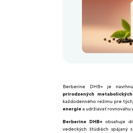
Berberine DHB+ je navrhnu
prirodzených metabolických
každodenného režimu pre tých,
energie
a udržiavať rovnováhu 
Berberine DHB+
obsahuje dih
vedeckých štúdiách spájaný