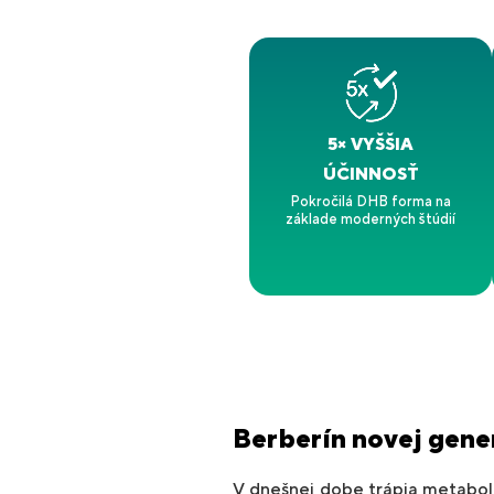
5× VYŠŠIA
ÚČINNOSŤ
Pokročilá DHB forma na
základe moderných štúdií
Berberín novej gene
V dnešnej dobe trápia metaboli