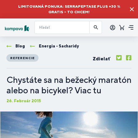
LIMITOVANÁ PONUKA: SERRAPEPTASE PLUS +30 %
GRATIS – TO CHCEM!
Prihlásiť
sa
Košík
Me
Blog
Energia - Sacharidy
Zdielať
REFERENCIE
Chystáte sa na bežecký maratón
alebo na bicykel? Viac tu
26. Február 2015