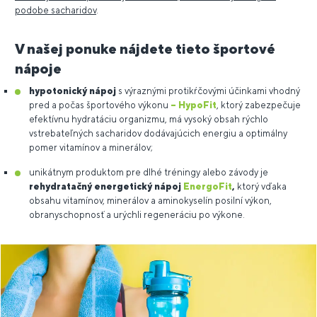
podobe sacharidov
.
V našej ponuke nájdete tieto športové
nápoje
hypotonický nápoj
s výraznými protikŕčovými účinkami vhodný
pred a počas športového výkonu
–
HypoFit
, ktorý zabezpečuje
efektívnu hydratáciu organizmu, má vysoký obsah rýchlo
vstrebateľných sacharidov dodávajúcich energiu a optimálny
pomer vitamínov a minerálov;
unikátnym produktom pre dlhé tréningy alebo závody je
rehydratačný energetický nápoj
EnergoFit
,
ktorý vďaka
obsahu vitamínov, minerálov a aminokyselín posilní výkon,
obranyschopnosť a urýchli regeneráciu po výkone.