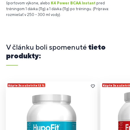
športovom výkone, alebo
K4 Power BCAA Instant
pred
tréningom 1 dávka (11g) a 1 dávka (11g) po tréningu. (Príprava:
rozmiešať v 250 – 300 ml vody).
V článku boli spomenuté
tieto
produkty:
Kúpte 3x a ušetrite 12 %
Kúpte 3x a ušetri