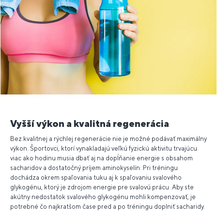
Vyšší výkon a kvalitná regenerácia
Bez kvalitnej a rýchlej regenerácie nie je možné podávať maximálny
výkon. Športovci, ktorí vynakladajú veľkú fyzickú aktivitu trvajúcu
viac ako hodinu musia dbať aj na dopĺňanie energie s obsahom
sacharidov a dostatočný príjem aminokyselín. Pri tréningu
dochádza okrem spaľovania tuku aj k spaľovaniu svalového
glykogénu, ktorý je zdrojom energie pre svalovú prácu. Aby ste
akútny nedostatok svalového glykogénu mohli kompenzovať, je
potrebné čo najkratšom čase pred a po tréningu doplniť sacharidy.