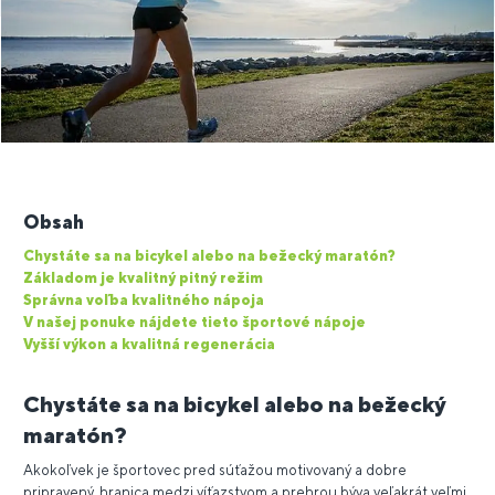
Obsah
Chystáte sa na bicykel alebo na bežecký maratón?
Základom je kvalitný pitný režim
Správna voľba kvalitného nápoja
V našej ponuke nájdete tieto športové nápoje
Vyšší výkon a kvalitná regenerácia
Chystáte sa na bicykel alebo na bežecký
maratón?
Akokoľvek je športovec pred súťažou motivovaný a dobre
pripravený, hranica medzi víťazstvom a prehrou býva veľakrát veľmi