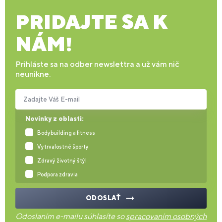
PRIDAJTE SA K
NÁM!
Prihláste sa na odber newslettra a už vám nič
neunikne.
Zadajte Váš E-mail
Novinky z oblasti:
Bodybuilding a fitness
Vytrvalostné športy
Zdravý životný štýl
Podpora zdravia
ODOSLAŤ
Odoslaním e-mailu súhlasíte so
spracovaním osobných