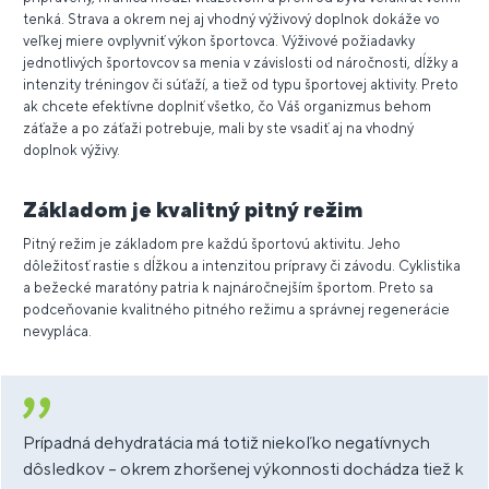
tenká. Strava a okrem nej aj vhodný výživový doplnok dokáže vo
veľkej miere ovplyvniť výkon športovca. Výživové požiadavky
jednotlivých športovcov sa menia v závislosti od náročnosti, dĺžky a
intenzity tréningov či súťaží, a tiež od typu športovej aktivity. Preto
ak chcete efektívne doplniť všetko, čo Váš organizmus behom
záťaže a po záťaži potrebuje, mali by ste vsadiť aj na vhodný
doplnok výživy.
Základom je kvalitný pitný režim
Pitný režim je základom pre každú športovú aktivitu. Jeho
dôležitosť rastie s dĺžkou a intenzitou prípravy či závodu. Cyklistika
a bežecké maratóny patria k najnáročnejším športom. Preto sa
podceňovanie kvalitného pitného režimu a správnej regenerácie
nevypláca.
Prípadná dehydratácia má totiž niekoľko negatívnych
dôsledkov – okrem zhoršenej výkonnosti dochádza tiež k