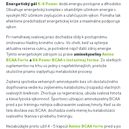
Energetický gél
K-4 Power
dodá energiu postupne a dlhodobo.
Obsahuje energetický komplex s okamžitým účinkom energie s
vysokým NO účinkom zvyšujúcim a uľahčujúcim výkon. Pomáha tak
efektívne predchádzať energetickej kríze a maximálne podporuje
výkon.
Pri namáhavej svalovej práci dochádza vždy k postupnému
znižovaniu hladiny krvného cukru. Vo chvíli, keď sa vyčerpá
aktuálna rezerva cukru, je potrebné nájsť ďalší zdroj energie.
Týmto energetickým zdrojom sú práve
aminokyseliny
Amino
BCAA Forte
a
K4 Power BCAA v instantnej forme
. Zo všetkých
suplementov na trhu sú jedny z najefektívnejších, pretože
skutočne priamo ovplyvňujú metabolické procesy.
Zvýšená spotreba vetvených aminokyselín bez ich dostatočného
doplňovania vedie ku zvýšenému katabolizmu (rozpadu) vlastných
svalových bielkovín. Zhoršuje sa regenerácia, ubúda svalová hmota
a klesá fyzická výkonnosť. Športovci užívajúci aminokyseliny BCAA
pred a po tréningu netrpia odbúravaním svalovej hmoty. Keď sa do
tela dostáva viac BCAA, dochádza oveľa menej ku katabolizácii
svalového tkaniva v priebehu tréningu.
Nezabúdajte preto užiť 4 – 5 kapsúl
Amino BCAA forte
pred a po