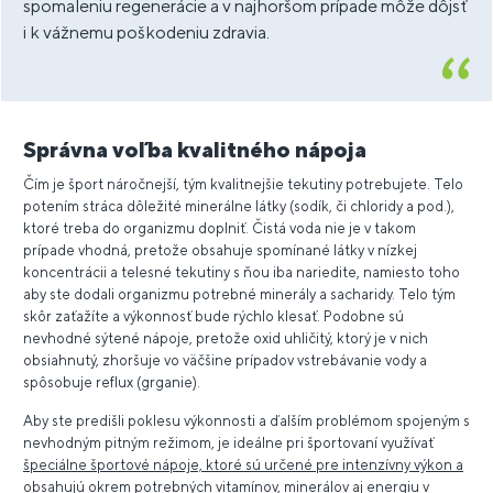
spomaleniu regenerácie a v najhoršom prípade môže dôjsť
i k vážnemu poškodeniu zdravia.
Správna voľba kvalitného nápoja
Čím je šport náročnejší, tým kvalitnejšie tekutiny potrebujete. Telo
potením stráca dôležité minerálne látky (sodík, či chloridy a pod.),
ktoré treba do organizmu doplniť. Čistá voda nie je v takom
prípade vhodná, pretože obsahuje spomínané látky v nízkej
koncentrácii a telesné tekutiny s ňou iba nariedite, namiesto toho
aby ste dodali organizmu potrebné minerály a sacharidy. Telo tým
skôr zaťažíte a výkonnosť bude rýchlo klesať. Podobne sú
nevhodné sýtené nápoje, pretože oxid uhličitý, ktorý je v nich
obsiahnutý, zhoršuje vo väčšine prípadov vstrebávanie vody a
spôsobuje reflux (grganie).
Aby ste predišli poklesu výkonnosti a ďalším problémom spojeným s
nevhodným pitným režimom, je ideálne pri športovaní využívať
špeciálne športové nápoje, ktoré sú určené pre intenzívny výkon a
obsahujú okrem potrebných vitamínov, minerálov aj energiu v