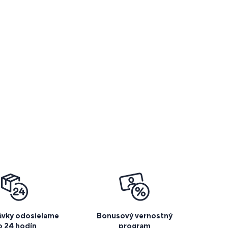
vky odosielame
Bonusový vernostný
o 24 hodín
program