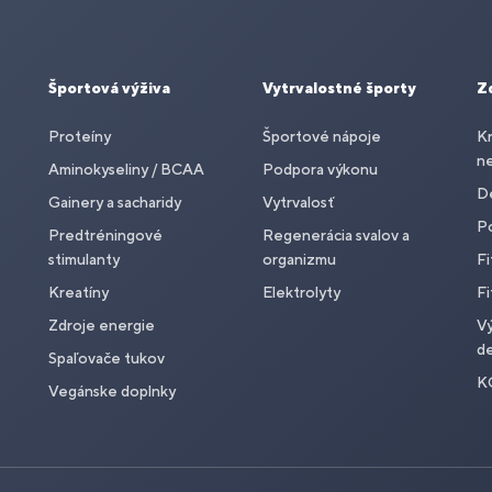
Športová výživa
Vytrvalostné športy
Z
Proteíny
Športové nápoje
Kr
n
Aminokyseliny / BCAA
Podpora výkonu
De
Gainery a sacharidy
Vytrvalosť
P
Predtréningové
Regenerácia svalov a
stimulanty
organizmu
Fi
Kreatíny
Elektrolyty
Fi
Zdroje energie
Vý
de
Spaľovače tukov
K
Vegánske doplnky