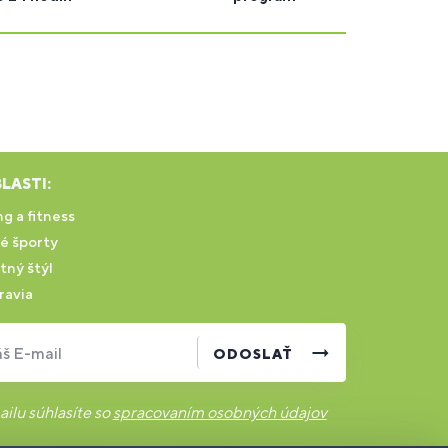
LASTI:
g a fitness
é športy
tný štýl
ravia
š E-mail
ODOSLAŤ
ilu súhlasíte so
spracovaním osobných údajov