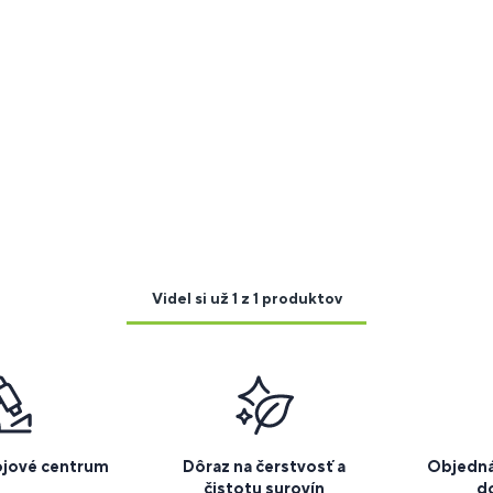
Videl si už 1 z 1 produktov
ojové centrum
Dôraz na čerstvosť a
Objedná
čistotu surovín
d