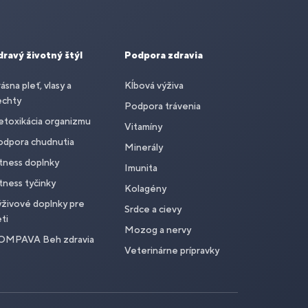
dravý životný štýl
Podpora zdravia
ásna pleť, vlasy a
Kĺbová výživa
echty
Podpora trávenia
toxikácia organizmu
Vitamíny
odpora chudnutia
Minerály
tness doplnky
Imunita
tness tyčinky
Kolagény
živové doplnky pre
Srdce a cievy
ti
Mozog a nervy
OMPAVA Beh zdravia
Veterinárne prípravky