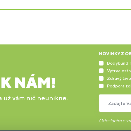
NOVINKY Z OB
Bodybuildin
Vytrvalostn
 K NÁM!
Zdravý živo
Podpora zd
 a už vám nič neunikne.
Zadajte Vá
Odoslaním e-ma