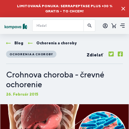
LIMITOVANÁ PONUKA: SERRAPEPTASE PLUS +30 %
GRATIS – TO CHCEM!
Prihlásiť
sa
Košík
Me
Blog
Ochorenia a choroby
Zdielať
OCHORENIA A CHOROBY
Crohnova choroba - črevné
ochorenie
26. Február 2015