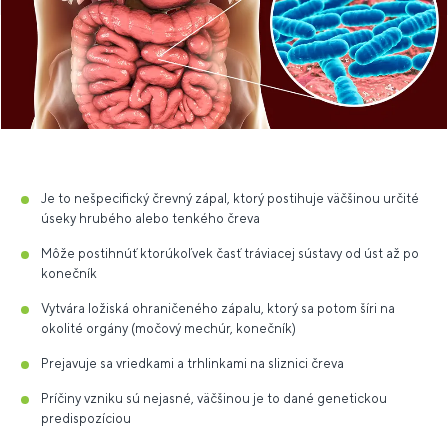
Je to nešpecifický črevný zápal, ktorý postihuje väčšinou určité
úseky hrubého alebo tenkého čreva
Môže postihnúť ktorúkoľvek časť tráviacej sústavy od úst až po
konečník
Vytvára ložiská ohraničeného zápalu, ktorý sa potom šíri na
okolité orgány (močový mechúr, konečník)
Prejavuje sa vriedkami a trhlinkami na sliznici čreva
Príčiny vzniku sú nejasné, väčšinou je to dané genetickou
predispozíciou