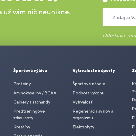
 a už vám nič neunikne.
Zadajte Vá
Odoslaním e-ma
Športová výživa
Vytrvalostné športy
Z
Proteíny
Športové nápoje
Kr
n
Aminokyseliny / BCAA
Podpora výkonu
De
Gainery a sacharidy
Vytrvalosť
P
Predtréningové
Regenerácia svalov a
stimulanty
organizmu
Fi
Kreatíny
Elektrolyty
Fi