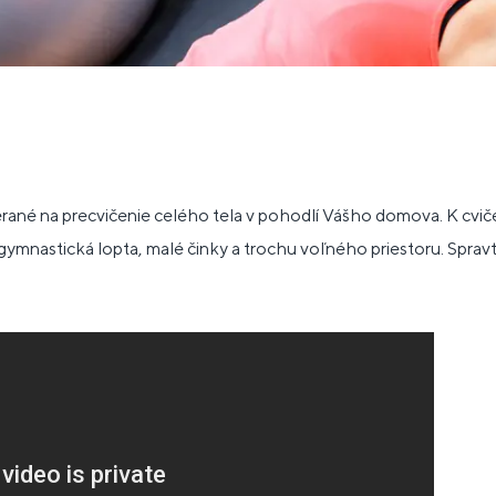
erané na precvičenie celého tela v pohodlí Vášho domova. K cvič
ymnastická lopta, malé činky a trochu voľného priestoru. Spravt