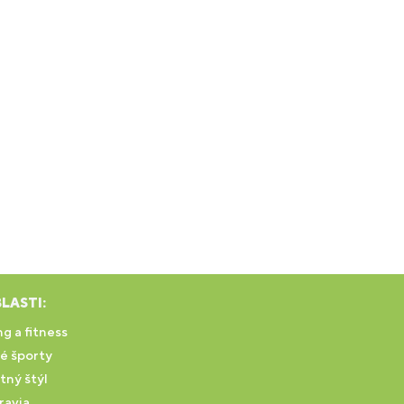
LASTI:
g a fitness
é športy
tný štýl
ravia