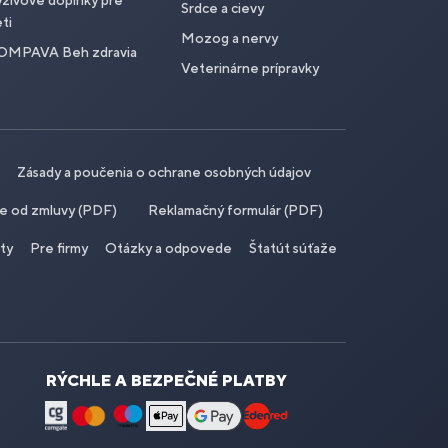
živové doplnky pre
Srdce a cievy
ti
Mozog a nervy
OMPAVA Beh zdravia
Veterinárne prípravky
Zásady a poučenia o ochrane osobných údajov
ie od zmluvy (PDF)
Reklamačný formulár (PDF)
ity
Pre firmy
Otázky a odpovede
Štatút súťaže
RÝCHLE A BEZPEČNÉ PLATBY