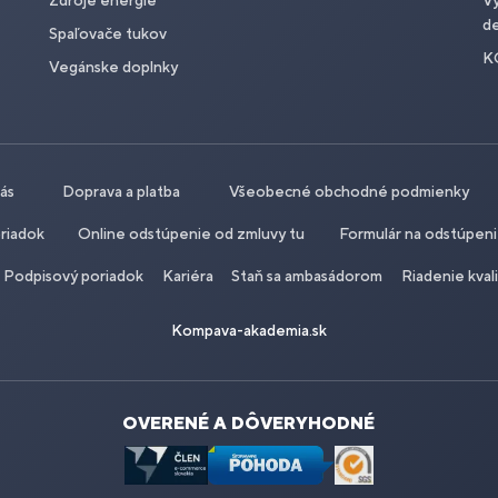
Zdroje energie
Vý
de
Spaľovače tukov
K
Vegánske doplnky
nás
Doprava a platba
Všeobecné obchodné podmienky
riadok
Online odstúpenie od zmluvy tu
Formulár na odstúpen
Podpisový poriadok
Kariéra
Staň sa ambasádorom
Riadenie kval
Kompava-akademia.sk
OVERENÉ A DÔVERYHODNÉ