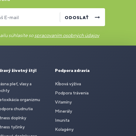
š E-mail
ODOSLAŤ
ilu súhlasíte so
spracovaním osobných údajov
dravý životný štýl
Podpora zdravia
ásna pleť, vlasy a
Kĺbová výživa
echty
Podpora trávenia
toxikácia organizmu
Vitamíny
odpora chudnutia
Minerály
tness doplnky
Imunita
tness tyčinky
Kolagény