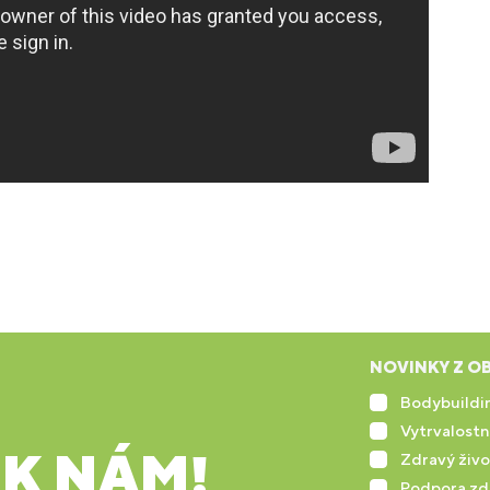
NOVINKY Z OB
Bodybuildin
Vytrvalostn
 K NÁM!
Zdravý živo
Podpora zd