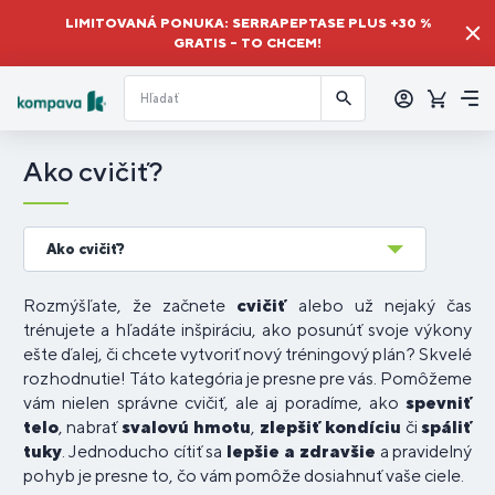
LIMITOVANÁ PONUKA: SERRAPEPTASE PLUS +30 %
GRATIS – TO CHCEM!
Prihlásiť
sa
Košík
Me
Ako cvičiť?
Ako cvičiť?
Rozmýšľate, že začnete
cvičiť
alebo už nejaký čas
trénujete a hľadáte inšpiráciu, ako posunúť svoje výkony
ešte ďalej, či chcete vytvoriť nový tréningový plán? Skvelé
rozhodnutie! Táto kategória je presne pre vás. Pomôžeme
vám nielen správne cvičiť, ale aj poradíme, ako
spevniť
telo
, nabrať
svalovú hmotu
,
zlepšiť kondíciu
či
spáliť
tuky
. Jednoducho cítiť sa
lepšie a zdravšie
a pravidelný
pohyb je presne to, čo vám pomôže dosiahnuť vaše ciele.