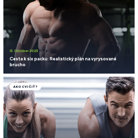
13. Október 2025
Cesta k six packu: Realistický plán na vyrysované
brucho
AKO CVIČIŤ?