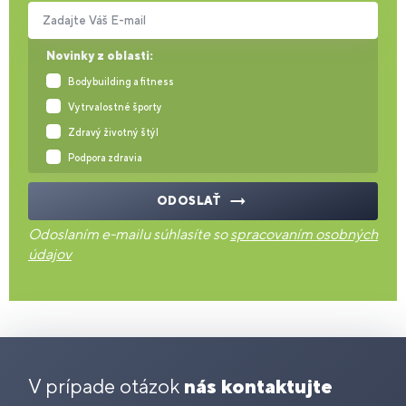
Zadajte Váš E-mail
Novinky z oblasti:
Bodybuilding a fitness
Vytrvalostné športy
Zdravý životný štýl
Podpora zdravia
ODOSLAŤ
Odoslaním e-mailu súhlasíte so
spracovaním osobných
údajov
V prípade otázok
nás kontaktujte