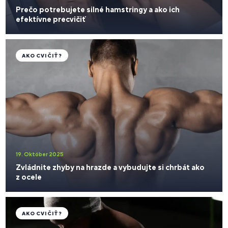
Prečo potrebujete silné hamstringy a ako ich
efektívne precvičiť
AKO CVIČIŤ?
19. Október 2025
Zvládnite zhyby na hrazde a vybudujte si chrbát ako
z ocele
AKO CVIČIŤ?