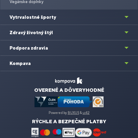
Vegánske doplnky
Vytrvalostné športy
Zdravý životný štýl
Podpora zdravia
Kompava
OVERENÉ A DÔVERYHODNÉ
Powered by
BUXUS
&
ui42
RÝCHLE A BEZPEČNÉ PLATBY