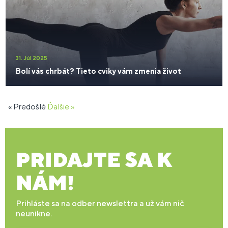
31. Júl 2025
Bolí vás chrbát? Tieto cviky vám zmenia život
« Predošlé
Ďalšie »
PRIDAJTE SA K
NÁM!
Prihláste sa na odber newslettra a už vám nič
neunikne.