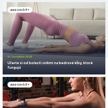
AKO CVIČIŤ?
01. December 2025
Uľavte si od bolesti cvikmi na bedrové kĺby, ktoré
fungujú
AKO CVIČIŤ?