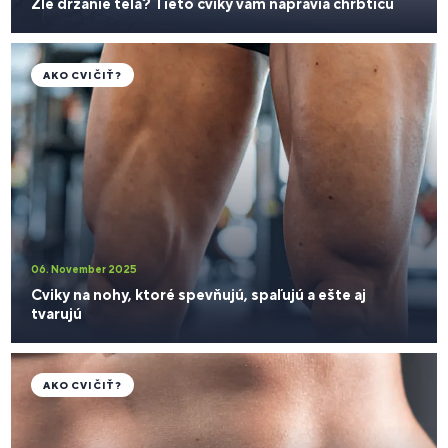
Zlé držanie tela? Tieto cviky vám napravia chrbticu
AKO CVIČIŤ?
06. November 2025
Cviky na nohy, ktoré spevňujú, spaľujú a ešte aj
tvarujú
AKO CVIČIŤ?