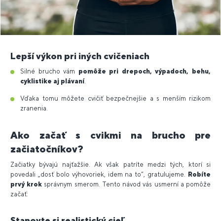
Lepší výkon pri iných cvičeniach
Silné brucho vám
pomôže pri drepoch, výpadoch, behu,
cyklistike aj plávaní
.
Vďaka tomu môžete cvičiť bezpečnejšie a s menším rizikom
zranenia.
Ako začať s cvikmi na brucho pre
začiatočníkov?
Začiatky bývajú najťažšie. Ak však patríte medzi tých, ktorí si
povedali „dosť bolo výhovoriek, idem na to“, gratulujeme.
Robíte
prvý krok
správnym smerom. Tento návod vás usmerní a pomôže
začať:
Stanovte si realistický cieľ