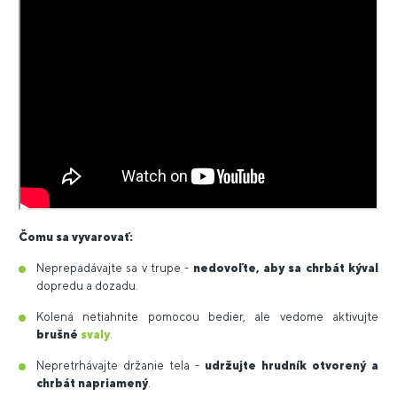
Čomu sa vyvarovať:
Neprepadávajte sa v trupe -
nedovoľte, aby sa chrbát kýval
dopredu a dozadu.
Kolená netiahnite pomocou bedier, ale vedome aktivujte
brušné
svaly
.
Nepretrhávajte držanie tela -
udržujte hrudník otvorený a
chrbát napriamený
.