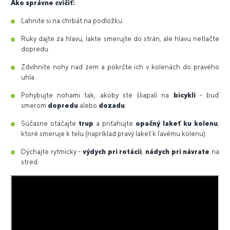
Ako správne cvičiť:
Ľahnite si na chrbát na podložku.
Ruky dajte za hlavu, lakte smerujte do strán, ale hlavu netlačte
dopredu.
Zdvihnite nohy nad zem a pokrčte ich v kolenách do pravého
uhla.
Pohybujte nohami tak, akoby ste šliapali na
bicykli
- buď
smerom
dopredu
alebo
dozadu
.
Súčasne otáčajte
trup
a priťahujte
opačný lakeť ku kolenu
,
ktoré smeruje k telu (napríklad pravý lakeť k ľavému kolenu).
Dýchajte rytmicky -
výdych pri rotácii
,
nádych pri návrate
na
stred.