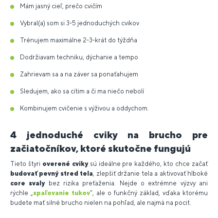
Mám jasný cieľ, prečo cvičím
Vybral(a) som si 3-5 jednoduchých cvikov
Trénujem maximálne 2-3-krát do týždňa
Dodržiavam techniku, dýchanie a tempo
Zahrievam sa a na záver sa ponaťahujem
Sledujem, ako sa cítim a či ma niečo nebolí
Kombinujem cvičenie s výživou a oddychom.
4 jednoduché cviky na brucho pre
začiatočníkov, ktoré skutočne fungujú
Tieto štyri
overené cviky
sú ideálne pre každého, kto chce začať
budovať pevný stred tela
, zlepšiť držanie tela a aktivovať hlboké
core svaly
bez rizika preťaženia. Nejde o extrémne výzvy ani
rýchle „
spaľovanie tukov
“, ale o funkčný základ, vďaka ktorému
budete mať silné brucho nielen na pohľad, ale najmä na pocit.