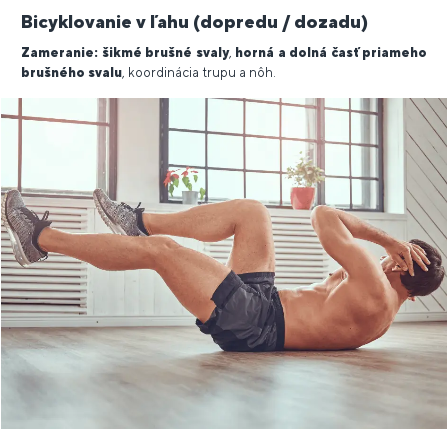
Bicyklovanie v ľahu (dopredu / dozadu)
Zameranie:
šikmé brušné svaly
,
horná a dolná časť priameho
brušného svalu
, koordinácia trupu a nôh.