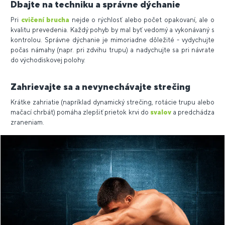
Dbajte na techniku a správne dýchanie
Pri
cvičení brucha
nejde o rýchlosť alebo počet opakovaní, ale o
kvalitu prevedenia. Každý pohyb by mal byť vedomý a vykonávaný s
kontrolou. Správne dýchanie je mimoriadne dôležité - vydychujte
počas námahy (napr. pri zdvihu trupu) a nadychujte sa pri návrate
do východiskovej polohy.
Zahrievajte sa a nevynechávajte strečing
Krátke zahriatie (napríklad dynamický strečing, rotácie trupu alebo
mačací chrbát) pomáha zlepšiť prietok krvi do
svalov
a predchádza
zraneniam.