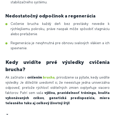
stabilizačného systému.
Nedostatočný odpočinok a regenerácia
Cvičenie brucha každý deň bez prestávky nevedie k
rýchlejšiemu pokroku, práve naopak môže spôsobiť stagnáciu
alebo preťaženie.
Regenerácia je nevyhnutná pre obnovu svalových vlákien a ich
spevnenie.
Kedy uvidíte prvé výsledky cvičenia
brucha?
Ak začínate s
cvičením
brucha
, prirodzene sa pýtate, kedy uvidíte
výsledky. Je dôležité uvedomiť si, že neexistuje jedna univerzálna
odpoveď, pretože rýchlosť viditeľných zmien ovplyvňuje viacero
faktorov. Patrí sem vaša
výživa, pravidelnosť tréningu, kvalita
vykonávaných cvikov, genetická predispozícia, miera
telesného tuku aj celkový životný štýl
.