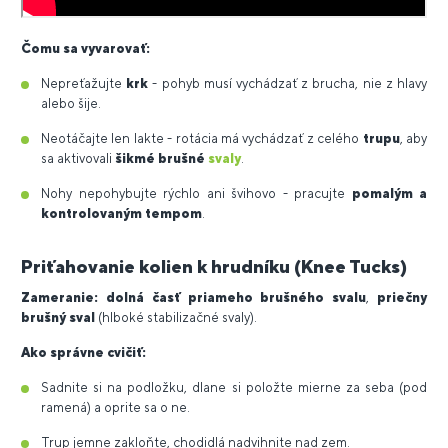
Čomu sa vyvarovať:
Nepreťažujte
krk
- pohyb musí vychádzať z brucha, nie z hlavy
alebo šije.
Neotáčajte len lakte - rotácia má vychádzať z celého
trupu
, aby
sa aktivovali
šikmé brušné
svaly
.
Nohy nepohybujte rýchlo ani švihovo - pracujte
pomalým a
kontrolovaným tempom
.
Priťahovanie kolien k hrudníku (Knee Tucks)
Zameranie:
dolná časť priameho brušného svalu
,
priečny
brušný sval
(hlboké stabilizačné svaly).
Ako správne cvičiť:
Sadnite si na podložku, dlane si položte mierne za seba (pod
ramená) a oprite sa o ne.
Trup jemne zakloňte, chodidlá nadvihnite nad zem.