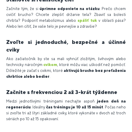
Začnite tým, že si
úprimne odpoviete na otázku
: Prečo chcem
cvičiť brucho? Chcete zlepšiť držanie tela? Zbaviť sa bolesti
chrbta? Podporiť metabolizmus alebo
spáliť tuk
v oblasti pása?
Alebo len cítiť, že vaše telo je pevnejšie a zdravšie?
Zvoľte si jednoduché, bezpečné a účinné
cviky
Ako začiatočník by ste sa mali vyhnúť zložitým, švihovým alebo
technicky náročným
cvikom
, ktoré môžu viac uškodiť než pomôcť.
Dôležité je začať s cvikmi, ktoré
aktivujú brucho bez preťaženia
chrbtice alebo bedier
.
Začnite s frekvenciou 2 až 3-krát týždenne
Medzi jednotlivými tréningami nechajte aspoň
jeden deň na
regeneráciu
. Ideálny
čas tréningu je 10 až 15 minút
. Počas neho
si zvoľte tri až štyri základné cviky, ktoré vykonáte v dvoch až troch
sériách po 10 až 15 opakovaní.