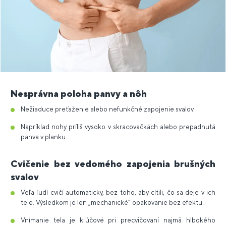
Nesprávna poloha panvy a nôh
Nežiaduce preťaženie alebo nefunkčné zapojenie svalov.
Napríklad nohy príliš vysoko v skracovačkách alebo prepadnutá
panva v planku.
Cvičenie bez vedomého zapojenia brušných
svalov
Veľa ľudí cvičí automaticky, bez toho, aby cítili, čo sa deje v ich
tele. Výsledkom je len „mechanické“ opakovanie bez efektu.
Vnímanie tela je kľúčové pri precvičovaní najmä hlbokého