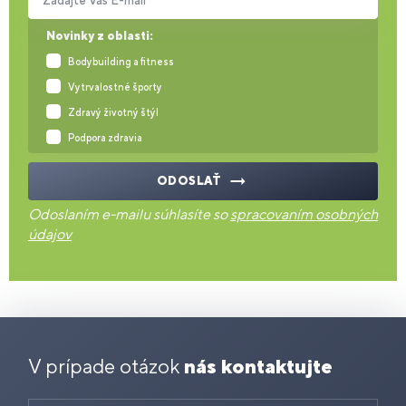
Zadajte Váš E-mail
Novinky z oblasti:
Bodybuilding a fitness
Vytrvalostné športy
Zdravý životný štýl
Podpora zdravia
ODOSLAŤ
Odoslaním e-mailu súhlasíte so
spracovaním osobných
údajov
V prípade otázok
nás kontaktujte