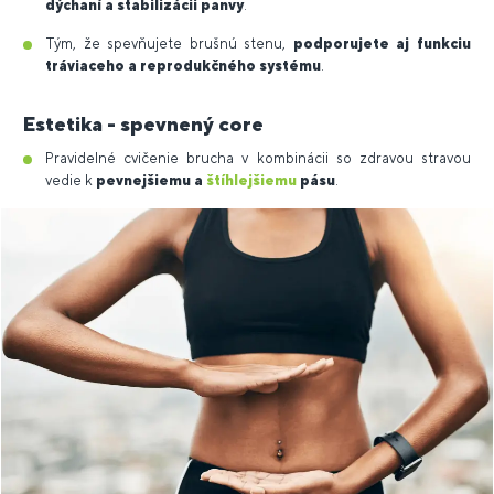
dýchaní a stabilizácii panvy
.
Tým, že spevňujete brušnú stenu,
podporujete aj funkciu
tráviaceho a reprodukčného systému
.
Estetika - spevnený core
Pravidelné cvičenie brucha v kombinácii so zdravou stravou
vedie k
pevnejšiemu a
štíhlejšiemu
pásu
.