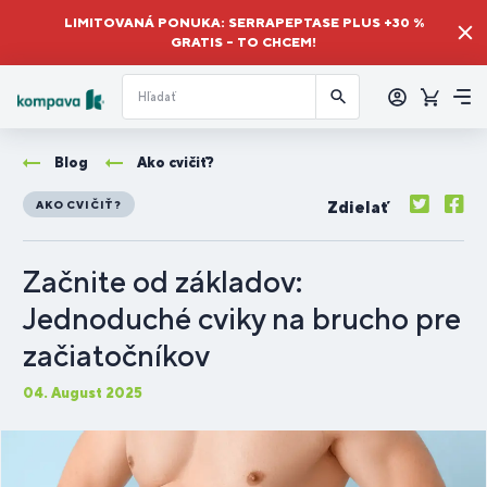
LIMITOVANÁ PONUKA: SERRAPEPTASE PLUS +30 %
GRATIS – TO CHCEM!
Prihlásiť
sa
Košík
Me
Blog
Ako cvičiť?
Zdielať
AKO CVIČIŤ?
Začnite od základov:
Jednoduché cviky na brucho pre
začiatočníkov
04. August 2025