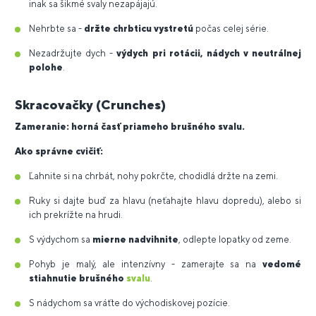
inak sa šikmé svaly nezapájajú.
Nehrbte sa -
držte chrbticu vystretú
počas celej série.
Nezadržujte dych -
výdych pri rotácii, nádych v neutrálnej
polohe
.
Skracovačky (Crunches)
Zameranie:
horná časť priameho brušného svalu.
Ako správne cvičiť:
Ľahnite si na chrbát, nohy pokrčte, chodidlá držte na zemi.
Ruky si dajte buď za hlavu (neťahajte hlavu dopredu), alebo si
ich prekrížte na hrudi.
S výdychom sa
mierne nadvihnite
, odlepte lopatky od zeme.
Pohyb je malý, ale intenzívny - zamerajte sa na
vedomé
stiahnutie brušného
svalu
.
S nádychom sa vráťte do východiskovej pozície.