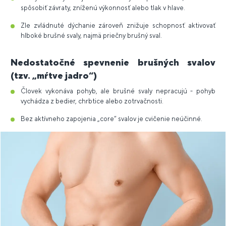
spôsobiť závraty, zníženú výkonnosť alebo tlak v hlave.
Zle zvládnuté dýchanie zároveň znižuje schopnosť aktivovať
hlboké brušné svaly, najmä priečny brušný sval.
Nedostatočné spevnenie brušných svalov
(tzv. „mŕtve jadro“)
Človek vykonáva pohyb, ale brušné svaly nepracujú - pohyb
vychádza z bedier, chrbtice alebo zotrvačnosti.
Bez aktívneho zapojenia „core“ svalov je cvičenie neúčinné.