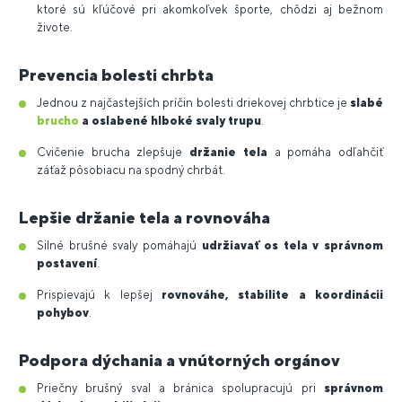
ktoré sú kľúčové pri akomkoľvek športe, chôdzi aj bežnom
živote.
Prevencia bolesti chrbta
Jednou z najčastejších príčin bolesti driekovej chrbtice je
slabé
brucho
a oslabené hlboké svaly trupu
.
Cvičenie brucha zlepšuje
držanie tela
a pomáha odľahčiť
záťaž pôsobiacu na spodný chrbát.
Lepšie držanie tela a rovnováha
Silné brušné svaly pomáhajú
udržiavať os tela v správnom
postavení
.
Prispievajú k lepšej
rovnováhe, stabilite a koordinácii
pohybov
.
Podpora dýchania a vnútorných orgánov
Priečny brušný sval a bránica spolupracujú pri
správnom