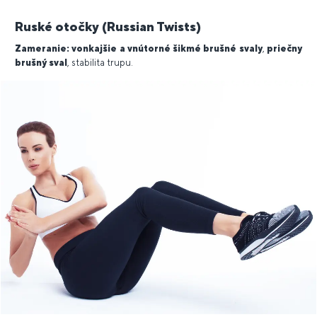
Ruské otočky (Russian Twists)
Zameranie:
vonkajšie a vnútorné šikmé brušné svaly
,
priečny
brušný sval
, stabilita trupu.