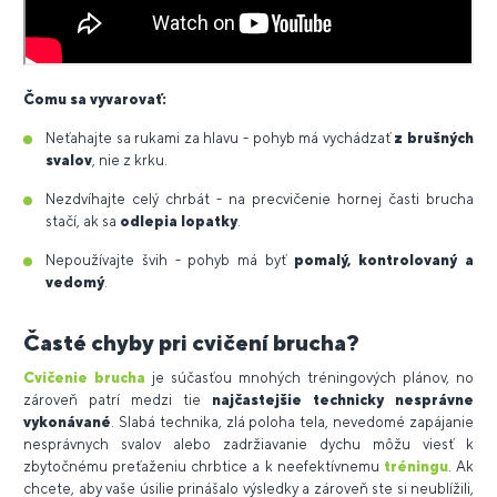
Čomu sa vyvarovať:
Neťahajte sa rukami za hlavu - pohyb má vychádzať
z brušných
svalov
, nie z krku.
Nezdvíhajte celý chrbát - na precvičenie hornej časti brucha
stačí, ak sa
odlepia lopatky
.
Nepoužívajte švih - pohyb má byť
pomalý, kontrolovaný a
vedomý
.
Časté chyby pri cvičení brucha?
Cvičenie brucha
je súčasťou mnohých tréningových plánov, no
zároveň patrí medzi tie
najčastejšie technicky nesprávne
vykonávané
. Slabá technika, zlá poloha tela, nevedomé zapájanie
nesprávnych svalov alebo zadržiavanie dychu môžu viesť k
zbytočnému preťaženiu chrbtice a k neefektívnemu
tréningu
. Ak
chcete, aby vaše úsilie prinášalo výsledky a zároveň ste si neublížili,