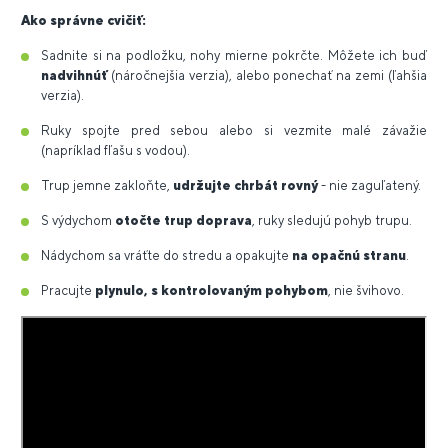
Ako správne cvičiť:
Sadnite si na podložku, nohy mierne pokrčte. Môžete ich buď
nadvihnúť
(náročnejšia verzia), alebo ponechať na zemi (ľahšia
verzia).
Ruky spojte pred sebou alebo si vezmite malé závažie
(napríklad fľašu s vodou).
Trup jemne zakloňte,
udržujte chrbát rovný
- nie zaguľatený.
S výdychom
otočte trup doprava
, ruky sledujú pohyb trupu.
Nádychom sa vráťte do stredu a opakujte
na opačnú stranu
.
Pracujte
plynulo, s kontrolovaným pohybom
, nie švihovo.