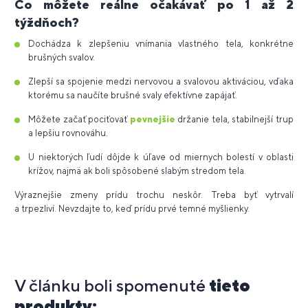
Čo môžete reálne očakávať po 1 až 2
týždňoch?
Dochádza k zlepšeniu vnímania vlastného tela, konkrétne
brušných svalov.
Zlepší sa spojenie medzi nervovou a svalovou aktiváciou, vďaka
ktorému sa naučíte brušné svaly efektívne zapájať.
Môžete začať pociťovať
pevnejšie
držanie tela, stabilnejší trup
a lepšiu rovnováhu.
U niektorých ľudí dôjde k úľave od miernych bolestí v oblasti
krížov, najmä ak boli spôsobené slabým stredom tela.
Výraznejšie zmeny prídu trochu neskôr. Treba byť vytrvalí
a trpezliví. Nevzdajte to, keď prídu prvé temné myšlienky.
V článku boli spomenuté
tieto
produkty: