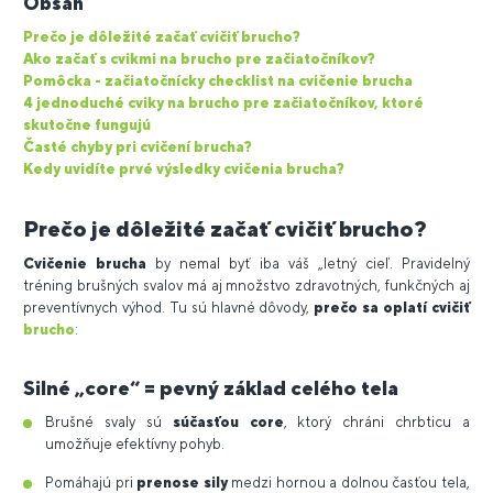
Obsah
Prečo je dôležité začať cvičiť brucho?
Ako začať s cvikmi na brucho pre začiatočníkov?
Pomôcka - začiatočnícky checklist na cvičenie brucha
4 jednoduché cviky na brucho pre začiatočníkov, ktoré
skutočne fungujú
Časté chyby pri cvičení brucha?
Kedy uvidíte prvé výsledky cvičenia brucha?
Prečo je dôležité začať cvičiť brucho?
Cvičenie brucha
by nemal byť iba váš „letný cieľ. Pravidelný
tréning brušných svalov má aj množstvo zdravotných, funkčných aj
preventívnych výhod. Tu sú hlavné dôvody,
prečo sa oplatí cvičiť
brucho
:
Silné „core“ = pevný základ celého tela
Brušné svaly sú
súčasťou core
, ktorý chráni chrbticu a
umožňuje efektívny pohyb.
Pomáhajú pri
prenose sily
medzi hornou a dolnou časťou tela,