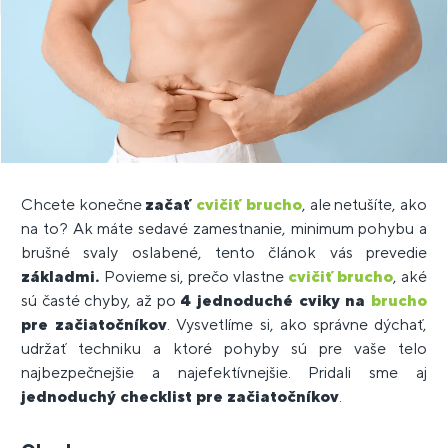
Chcete konečne
začať
cvičiť brucho
, ale netušíte, ako
na to? Ak máte sedavé zamestnanie, minimum pohybu a
brušné svaly oslabené, tento článok vás prevedie
základmi.
Povieme si, prečo vlastne
cvičiť brucho
, aké
sú časté chyby, až po
4 jednoduché cviky na
brucho
pre začiatočníkov
. Vysvetlíme si, ako správne dýchať,
udržať techniku a ktoré pohyby sú pre vaše telo
najbezpečnejšie a najefektívnejšie. Pridali sme aj
jednoduchý checklist pre začiatočníkov
.