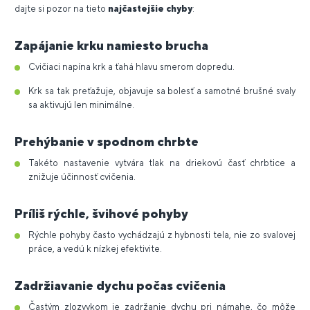
dajte si pozor na tieto
najčastejšie chyby
:
Zapájanie krku namiesto brucha
Cvičiaci napína krk a ťahá hlavu smerom dopredu.
Krk sa tak preťažuje, objavuje sa bolesť a samotné brušné svaly
sa aktivujú len minimálne.
Prehýbanie v spodnom chrbte
Takéto nastavenie vytvára tlak na driekovú časť chrbtice a
znižuje účinnosť cvičenia.
Príliš rýchle, švihové pohyby
Rýchle pohyby často vychádzajú z hybnosti tela, nie zo svalovej
práce, a vedú k nízkej efektivite.
Zadržiavanie dychu počas cvičenia
Častým zlozvykom je zadržanie dychu pri námahe, čo môže