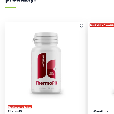
Darček L-Carniti
Spaľovanie tukov
ThermoFit
L-Carnitine