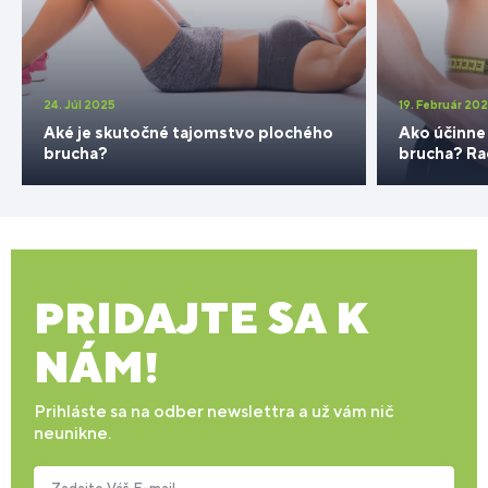
24. Júl 2025
19. Február 20
Aké je skutočné tajomstvo plochého
Ako účinne 
brucha?
brucha? Rad
PRIDAJTE SA K
NÁM!
Prihláste sa na odber newslettra a už vám nič
neunikne.