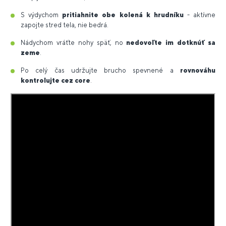
S výdychom
pritiahnite obe kolená k hrudníku
- aktívne
zapojte stred tela, nie bedrá.
Nádychom vráťte nohy späť, no
nedovoľte im dotknúť sa
zeme
.
Po celý čas udržujte brucho spevnené a
rovnováhu
kontrolujte cez core
.