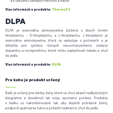
a k udržaniu zdravých nechtov a vlasov.
Viac informácii o produkte:
ThermoFit
DLPA
DLPA je esenciálna aminokyselina zložená z dvoch foriem
fenylalanínu - D-fenylalanínu a L-fenylalanínu. L-fenylalanín je
esenciálna aminokyselina, ktorá sa vyskytuje v potravách a je
dôležitá pre syntézu rôznych neurotransmiterov, vrátane
dopamínu a norepinefrínu, ktoré môžu ovplyvňovať náladu a chuť
do jedla.
Viac informácií o
produkte:
DLPA
Pre koho je produkt určený
Balík je určený pre všetky ženy, ktoré sa chcú zbaviť nadbytočných
kilogramov a dosiahnuť tak svoju vysnívanú postavu. Produkty
v balíku sú nakombinované tak, aby doplnili potrebné živiny,
podporili spaľovanie tukov a potlačili nadmernú chuť do jedla.