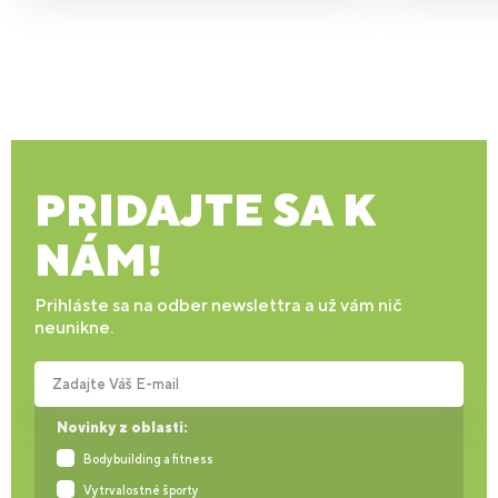
PRIDAJTE SA K
NÁM!
Prihláste sa na odber newslettra a už vám nič
neunikne.
Zadajte Váš E-mail
Novinky z oblasti:
Bodybuilding a fitness
Vytrvalostné športy