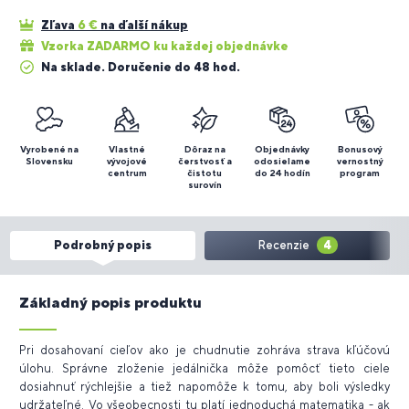
Zľava
6
€
na ďalší nákup
Vzorka ZADARMO ku každej objednávke
Na sklade. Doručenie do 48 hod.
Vyrobené na
Vlastné
Dôraz na
Objednávky
Bonusový
Slovensku
vývojové
čerstvosť a
odosielame
vernostný
centrum
čistotu
do 24 hodín
program
surovín
Podrobný popis
Recenzie
4
Základný popis produktu
Pri dosahovaní cieľov ako je chudnutie zohráva strava kľúčovú
úlohu. Správne zloženie jedálnička môže pomôcť tieto ciele
dosiahnuť rýchlejšie a tiež napomôže k tomu, aby boli výsledky
udržateľné. Vo všeobecnosti tu platí jednoduchá matematika - ak