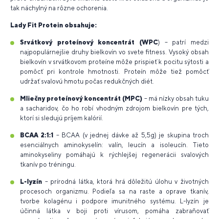
tak náchylný na rôzne ochorenia.
Lady Fit Protein obsahuje:
Srvátkový proteínový koncentrát (WPC
) – patrí medzi
najpopulárnejšie druhy bielkovín vo svete fitness. Vysoký obsah
bielkovín v srvátkovom proteíne môže prispieť k pocitu sýtosti a
pomôcť pri kontrole hmotnosti. Proteín môže tiež pomôcť
udržať svalovú hmotu počas redukčných diét.
Mliečny proteínový koncentrát (MPC)
– má nízky obsah tuku
a sacharidov, čo ho robí vhodným zdrojom bielkovín pre tých,
ktorí si sledujú príjem kalórií.
BCAA 2:1:1
– BCAA (v jednej dávke až 5,5g) je skupina troch
esenciálnych aminokyselín: valín, leucín a isoleucín. Tieto
aminokyseliny pomáhajú k rýchlejšej regenerácii svalových
tkanív po tréningu.
L-lyzín
– prírodná látka, ktorá hrá dôležitú úlohu v životných
procesoch organizmu. Podieľa sa na raste a oprave tkanív,
tvorbe kolagénu i podpore imunitného systému. L-lyzín je
účinná látka v boji proti vírusom, pomáha zabraňovať