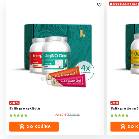
Darček Joint Bar 
-10 %
-9 %
Balík pre cyklistu
Balík pre ženu 
66.42 €
73.20 €
DO KOŠÍKA
DO K