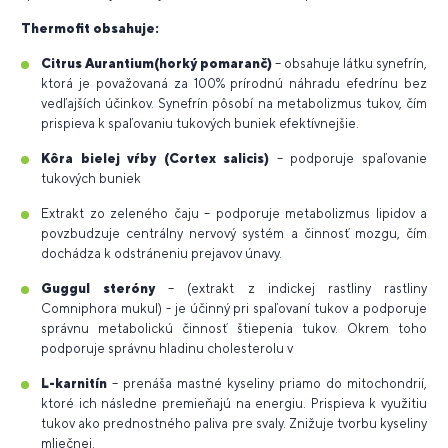
Thermofit obsahuje:
Citrus Aurantium(horký pomaranč)
– obsahuje látku synefrín,
ktorá je považovaná za 100% prírodnú náhradu efedrínu bez
vedľajších účinkov. Synefrín pôsobí na metabolizmus tukov, čím
prispieva k spaľovaniu tukových buniek efektívnejšie.
Kôra bielej vŕby (Cortex salicis)
– podporuje spaľovanie
tukových buniek
Extrakt zo zeleného čaju – podporuje metabolizmus lipidov a
povzbudzuje centrálny nervový systém a činnosť mozgu, čím
dochádza k odstráneniu prejavov únavy.
Guggul steróny
– (extrakt z indickej rastliny rastliny
Comniphora mukul) - je účinný pri spaľovaní tukov a podporuje
správnu metabolickú činnosť štiepenia tukov. Okrem toho
podporuje správnu hladinu cholesterolu v
L-karnitín
– prenáša mastné kyseliny priamo do mitochondrií,
ktoré ich následne premieňajú na energiu. Prispieva k využitiu
tukov ako prednostného paliva pre svaly. Znižuje tvorbu kyseliny
mliečnej.