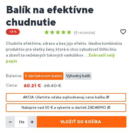
Balík na efektívne
chudnutie
-13 %
4 recenzie
Chudnite efektívne, zdravo a bez jojo efektu. Ideálna kombinácia
produktov pre všetky ženy, ktoré si chcú vybudovať štíhlu líniu
a zbaviť sa neželaných tukových vankúšikov. ...
Zobraziť celý
popis
Balenie:
V darčekovom balení
Výhodný balík
Cena:
60.21 €
68.40 €
AKCIA: Ušetrite vďaka zvýhodnenej cene balíka 🎁
Nakúpte nad 30 € a vyberte si darček ZADARMO 🎁
VLOŽIŤ DO KOŠÍKA
ks