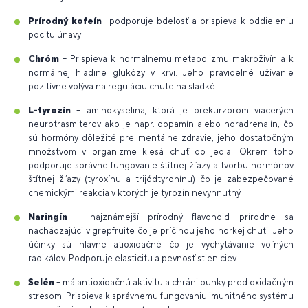
Prírodný kofeín
– podporuje bdelosť a prispieva k oddieleniu
pocitu únavy
Chróm
– Prispieva k normálnemu metabolizmu makroživín a k
normálnej hladine glukózy v krvi. Jeho pravidelné užívanie
pozitívne vplýva na reguláciu chute na sladké.
L-tyrozín
– aminokyselina, ktorá je prekurzorom viacerých
neurotrasmiterov ako je napr. dopamín alebo noradrenalín, čo
sú hormóny dôležité pre mentálne zdravie, jeho dostatočným
množstvom v organizme klesá chuť do jedla. Okrem toho
podporuje správne fungovanie štítnej žľazy a tvorbu hormónov
štítnej žľazy (tyroxínu a trijódtyronínu) čo je zabezpečované
chemickými reakcia v ktorých je tyrozín nevyhnutný.
Naringín
– najznámejší prírodný flavonoid prírodne sa
nachádzajúci v grepfruite čo je príčinou jeho horkej chuti. Jeho
účinky sú hlavne atioxidačné čo je vychytávanie voľných
radikálov. Podporuje elasticitu a pevnosť stien ciev.
Selén
– má antioxidačnú aktivitu a chráni bunky pred oxidačným
stresom. Prispieva k správnemu fungovaniu imunitného systému