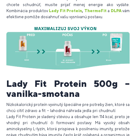
chcete schudnúť, musíte prijať menej energie ako vydáte.
Kombinácia produktov
Lady Fit Protein
,
ThermoFit
a
DLPA
vám
efektívne pomôže dosiahnuť vašu vysnívanú postavu.
Lady Fit Protein 500g –
vanilka-smotana
Nízkokalorický proteín vyvinutý špeciálne pre potreby žien, ktoré sa
chcú cítiť zdravo a fit – lahodná náhrada jedla pri chudnutí.
Lady Fit Protein je sladený stéviou a obsahuje len 114 kcal, preto je
vhodný pri chudnutí či formovaní postavy. Má vysoký obsah
aminokyseliny L-lyzín, ktorá prispieva k posilneniu imunity, pretože
práve chudnutím býva imunita často krát oslabená a organizmus je