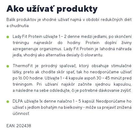
Ako užívať produkty
Balík produktov je vhodné užívať najmä v období redukčných diét
a chudnutia.
Lady Fit Protein užívajte 1 – 2 denne medzi jedlami, po skončení
tréningu najneskôr do hodiny. Protein doplní živiny
azregeneruje organizmus. Lady Fit Protein je lahodná náhrada
jedla, vhodný ako alternatíva desiaty či olovrantu.
ThermoFit je prírodný spaľovač, ktorý obsahuje stimulačné
látky, preto ak chodíte skôr spať, tak ho neodporúčame užívať
po 16.00 hodine. Užívajte 1 – 4 kapsule aspoň 30 – 45 minút pred
tréningom. Pri užívaní najskôr začnite sjednou kapsulou,
a následne na sebe odsledujte, či je potrebné dávkovanie zvýšiť.
DLPA užívajte 1x denne nalačno 1 – 5 kapsúl. Neodporúčame ho
užívať s jedlom bohatým na bielkoviny - môže sa prejaviť znížená
účinnosť.
EAN: 202438