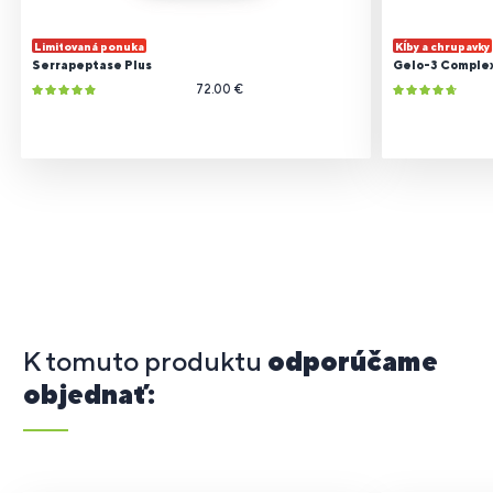
Limitovaná ponuka
Kĺby a chrupavky
Serrapeptase Plus
Gelo-3 Comple
72.00 €
K tomuto produktu
odporúčame
objednať: