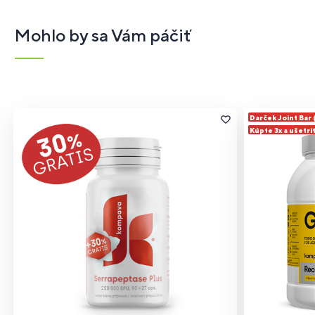
Mohlo by sa Vám páčiť
Darček Joint Bar
Kúpte 3x a ušetri