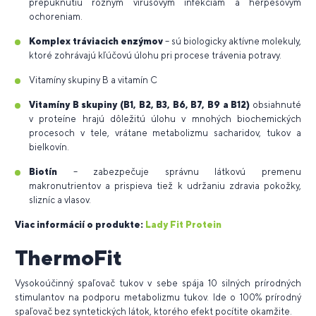
prepuknutiu rôznym vírusovým infekciám a herpesovým
ochoreniam.
Komplex tráviacich enzýmov
– sú biologicky aktívne molekuly,
ktoré zohrávajú kľúčovú úlohu pri procese trávenia potravy.
Vitamíny skupiny B a vitamín C
Vitamíny B skupiny (B1, B2, B3, B6, B7, B9 a B12)
obsiahnuté
v proteíne hrajú dôležitú úlohu v mnohých biochemických
procesoch v tele, vrátane metabolizmu sacharidov, tukov a
bielkovín.
Biotín
– zabezpečuje správnu látkovú premenu
makronutrientov a prispieva tiež k udržaniu zdravia pokožky,
slizníc a vlasov.
Viac informácií o
produkte:
Lady Fit Protein
ThermoFit
Vysokoúčinný spaľovač tukov v sebe spája 10 silných prírodných
stimulantov na podporu metabolizmu tukov. Ide o 100% prírodný
spaľovač bez syntetických látok, ktorého efekt pocítite okamžite.